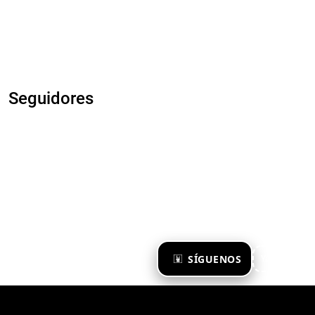
Seguidores
×
SÍGUENOS
Ya te sigo