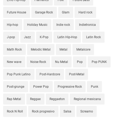
Future House
Garage Rock
Glam
Hard rock
Hip-hop
Holiday Music
Indie rock
Indietronica
J-pop
Jazz
K-Pop
Latin Hip-Hop
Latin Rock
Math Rock
Melodic Metal
Metal
Metalcore
New wave
Noise Rock
Nu Metal
Pop
Pop PUNK
Pop Punk Latino
Post-Hardcore
Post-Metal
Post-grunge
Power Pop
Progressive Rock
Punk
Rap Metal
Reggae
Reggaeton
Regional mexicana
Rock N Roll
Rock progresivo
Salsa
Screamo