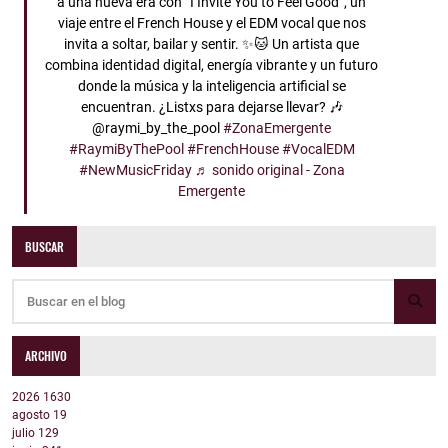
a una nueva era con “I Invite You to Feel Good”, un
viaje entre el French House y el EDM vocal que nos
invita a soltar, bailar y sentir. ✨🐱 Un artista que
combina identidad digital, energía vibrante y un futuro
donde la música y la inteligencia artificial se
encuentran. ¿Listxs para dejarse llevar? 🎶
@raymi_by_the_pool
#ZonaEmergente
#RaymiByThePool
#FrenchHouse
#VocalEDM
#NewMusicFriday
♬ sonido original - Zona
Emergente
BUSCAR
ARCHIVO
2026
1630
agosto
19
julio
129