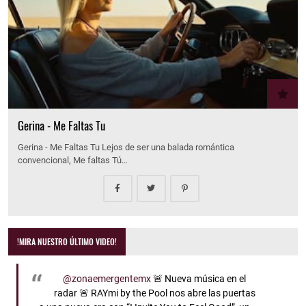
Gerina - Me Faltas Tu
Gerina - Me Faltas Tu Lejos de ser una balada romántica
convencional, Me faltas Tú…
!MIRA NUESTRO ÚLTIMO VIDEO!
@zonaemergentemx
🚨 Nueva música en el
radar 🚨 RAYmi by the Pool nos abre las puertas