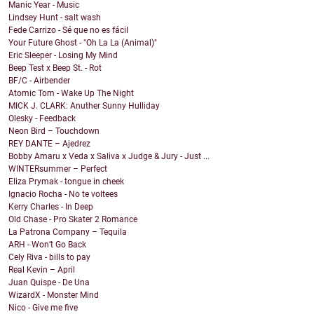
Manic Year - Music
Lindsey Hunt - salt wash
Fede Carrizo - Sé que no es fácil
Your Future Ghost - "Oh La La (Animal)"
Eric Sleeper - Losing My Mind
Beep Test x Beep St. - Rot
BF/C - Airbender
Atomic Tom - Wake Up The Night
MICK J. CLARK: Anuther Sunny Hulliday
Olesky - Feedback
Neon Bird – Touchdown
REY DANTE – Ajedrez
Bobby Amaru x Veda x Saliva x Judge & Jury - Just ...
WINTERsummer – Perfect
Eliza Prymak - tongue in cheek
Ignacio Rocha - No te voltees
Kerry Charles - In Deep
Old Chase - Pro Skater 2 Romance
La Patrona Company – Tequila
ARH - Won’t Go Back
Cely Riva - bills to pay
Real Kevin – April
Juan Quispe - De Una
WizardX - Monster Mind
Nico - Give me five