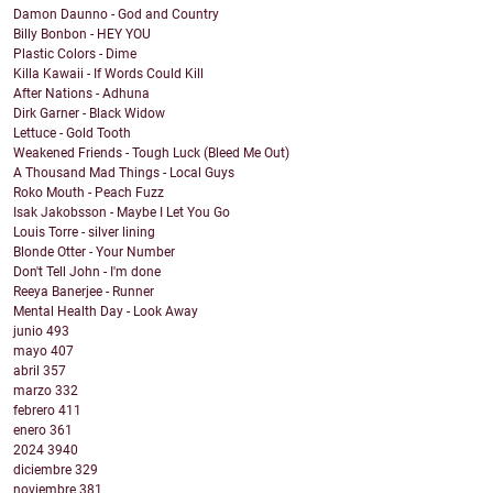
Damon Daunno - God and Country
Billy Bonbon - HEY YOU
Plastic Colors - Dime
Killa Kawaii - If Words Could Kill
After Nations - Adhuna
Dirk Garner - Black Widow
Lettuce - Gold Tooth
Weakened Friends - Tough Luck (Bleed Me Out)
A Thousand Mad Things - Local Guys
Roko Mouth - Peach Fuzz
Isak Jakobsson - Maybe I Let You Go
Louis Torre - silver lining
Blonde Otter - Your Number
Don't Tell John - I'm done
Reeya Banerjee - Runner
Mental Health Day - Look Away
junio
493
mayo
407
abril
357
marzo
332
febrero
411
enero
361
2024
3940
diciembre
329
noviembre
381