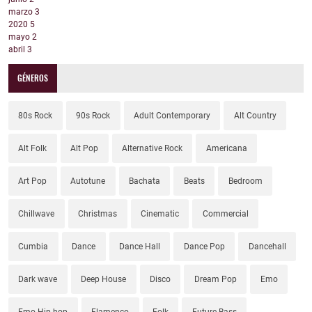
marzo
3
2020
5
mayo
2
abril
3
GÉNEROS
80s Rock
90s Rock
Adult Contemporary
Alt Country
Alt Folk
Alt Pop
Alternative Rock
Americana
Art Pop
Autotune
Bachata
Beats
Bedroom
Chillwave
Christmas
Cinematic
Commercial
Cumbia
Dance
Dance Hall
Dance Pop
Dancehall
Dark wave
Deep House
Disco
Dream Pop
Emo
Emo Hip-hop
Flamenco
Folk
Future Bass