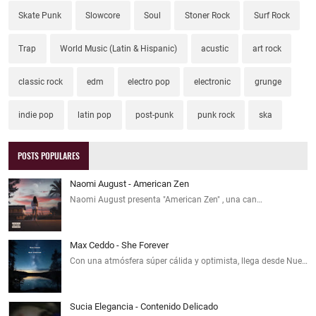
Skate Punk
Slowcore
Soul
Stoner Rock
Surf Rock
Trap
World Music (Latin & Hispanic)
acustic
art rock
classic rock
edm
electro pop
electronic
grunge
indie pop
latin pop
post-punk
punk rock
ska
POSTS POPULARES
Naomi August - American Zen
Naomi August presenta "American Zen" , una can…
Max Ceddo - She Forever
Con una atmósfera súper cálida y optimista, llega desde Nue…
Sucia Elegancia - Contenido Delicado