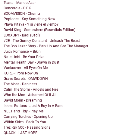
Teana - Mar de Azar
Concordia - D.E.R
BOOMVISION - Chun Li
Poptones - Say Something Now
Playa Pitaya - Y si viene el viento?
David King - Somewhere (Essentials Edition)
LUXXURY - Bad! (Bad!)
√2E - The Gurney Constant - Unleash The Beast
The Bob Lazar Story - Park Up And See The Manager
Juicy Romance – Bikini
Nate Hobi - Be Your Prize
Mental Health Day - Drawn in Dust
Vankoover - All Eyes On Me
KORE - From Now On
Grave Secrets - OMWDOWN
The Moss - Darkness
Calm The Storm - Angels and Fire
Who the Man - Ashamed Of It All
David Morin - Dreaming
Loose Buttons - Just A Boy In A Band
NEET and Tidy - Play Me
Carrying Torches - Opening Up
Within Skies - Back To You
Trez Rek 500 - Passing Signs
QUACK - LAST HOPE