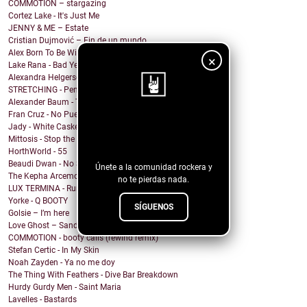
COMMOTION – stargazing
Cortez Lake - It's Just Me
JENNY & ME – Estate
Cristian Dujmović – Fin de un mundo
Alex Born To Be Wild - Nice Girls
×
Lake Rana - Bad Year
Alexandra Helgerson - We're Never Going Out
STRETCHING - Pencil Me In
Alexander Baum - Träume
Fran Cruz - No Puedo
¡Sigue nuestro
Jady - White Casket
Mittosis - Stop the questions
blog!
HorthWorld - 55
Beaudi Dwan - No Sense To Me
Únete a la comunidad rockera y
The Kepha Arcemont Experiment - Southern Boy
no te pierdas nada.
LUX TERMINA - Run Rabbit Run
Yorke - Q BOOTY
SÍGUENOS
Golsie – I’m here
Love Ghost – Sandcastles
COMMOTION - booty calls (rewind remix)
Stefan Certic - In My Skin
Noah Zayden - Ya no me doy
The Thing With Feathers - Dive Bar Breakdown
Hurdy Gurdy Men - Saint Maria
Lavelles - Bastards