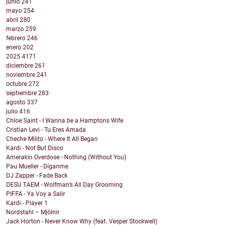
junio
241
mayo
254
abril
280
marzo
259
febrero
246
enero
202
2025
4171
diciembre
261
noviembre
241
octubre
272
septiembre
283
agosto
337
julio
416
Chloe Saint - I Wanna be a Hamptons Wife
Cristian Levi - Tu Eres Amada
Cheche Milito - Where It All Began
Kardi - Not But Disco
Amerakin Overdose - Nothing (Without You)
Pau Mueller - Díganme
DJ Zapper - Fade Back
DESU TAEM - Wolfman’s All Day Grooming
PIFFA - Ya Voy a Salir
Kardi - Player 1
Nordstahl – Mjölnir
Jack Horton - Never Know Why (feat. Vesper Stockwell)