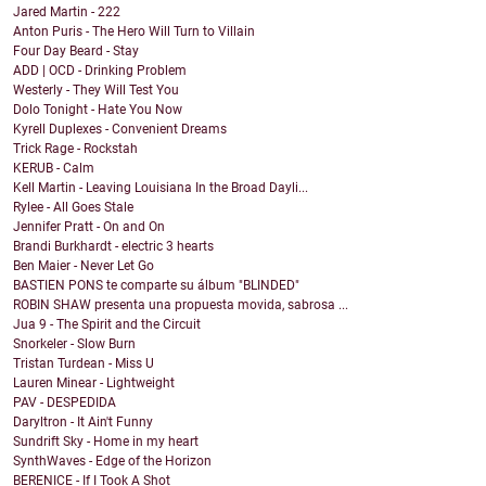
Jared Martin - 222
Anton Puris - The Hero Will Turn to Villain
Four Day Beard - Stay
ADD | OCD - Drinking Problem
Westerly - They Will Test You
Dolo Tonight - Hate You Now
Kyrell Duplexes - Convenient Dreams
Trick Rage - Rockstah
KERUB - Calm
Kell Martin - Leaving Louisiana In the Broad Dayli...
Rylee - All Goes Stale
Jennifer Pratt - On and On
Brandi Burkhardt - electric 3 hearts
Ben Maier - Never Let Go
BASTIEN PONS te comparte su álbum "BLINDED"
ROBIN SHAW presenta una propuesta movida, sabrosa ...
Jua 9 - The Spirit and the Circuit
Snorkeler - Slow Burn
Tristan Turdean - Miss U
Lauren Minear - Lightweight
PAV - DESPEDIDA
Daryltron - It Ain't Funny
Sundrift Sky - Home in my heart
SynthWaves - Edge of the Horizon
BERENICE - If I Took A Shot