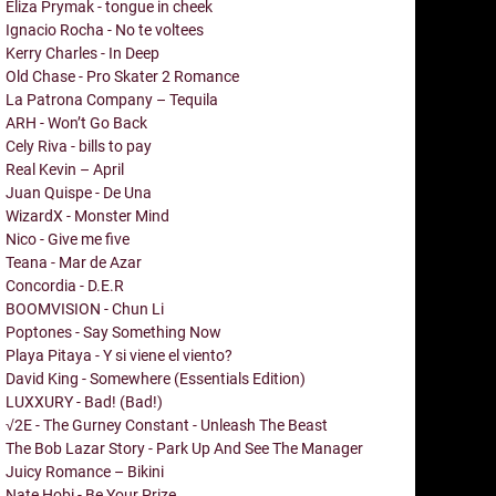
Eliza Prymak - tongue in cheek
Ignacio Rocha - No te voltees
Kerry Charles - In Deep
Old Chase - Pro Skater 2 Romance
La Patrona Company – Tequila
ARH - Won’t Go Back
Cely Riva - bills to pay
Real Kevin – April
Juan Quispe - De Una
WizardX - Monster Mind
Nico - Give me five
Teana - Mar de Azar
Concordia - D.E.R
BOOMVISION - Chun Li
Poptones - Say Something Now
Playa Pitaya - Y si viene el viento?
David King - Somewhere (Essentials Edition)
LUXXURY - Bad! (Bad!)
√2E - The Gurney Constant - Unleash The Beast
The Bob Lazar Story - Park Up And See The Manager
Juicy Romance – Bikini
Nate Hobi - Be Your Prize