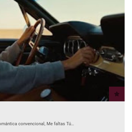
romántica convencional, Me faltas Tú…