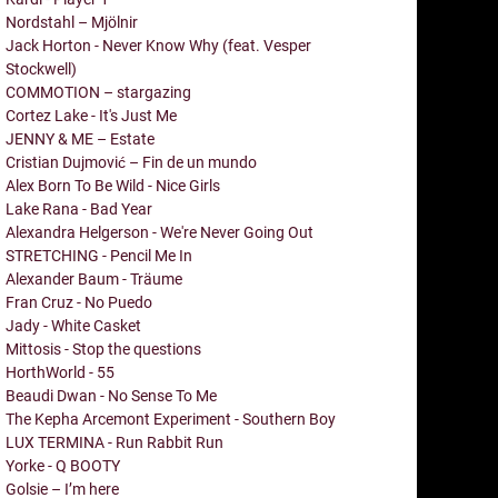
Nordstahl – Mjölnir
Jack Horton - Never Know Why (feat. Vesper
Stockwell)
COMMOTION – stargazing
Cortez Lake - It's Just Me
JENNY & ME – Estate
Cristian Dujmović – Fin de un mundo
Alex Born To Be Wild - Nice Girls
Lake Rana - Bad Year
Alexandra Helgerson - We're Never Going Out
STRETCHING - Pencil Me In
Alexander Baum - Träume
Fran Cruz - No Puedo
Jady - White Casket
Mittosis - Stop the questions
HorthWorld - 55
Beaudi Dwan - No Sense To Me
The Kepha Arcemont Experiment - Southern Boy
LUX TERMINA - Run Rabbit Run
Yorke - Q BOOTY
Golsie – I’m here