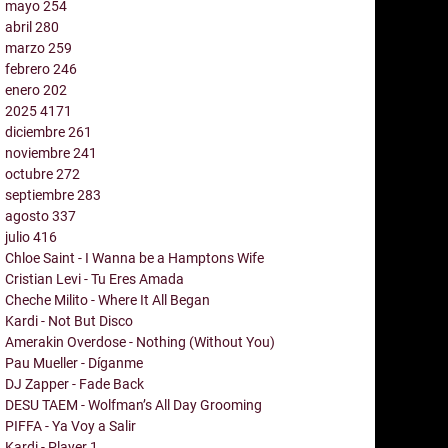
mayo
254
abril
280
marzo
259
febrero
246
enero
202
2025
4171
diciembre
261
noviembre
241
octubre
272
septiembre
283
agosto
337
julio
416
Chloe Saint - I Wanna be a Hamptons Wife
Cristian Levi - Tu Eres Amada
Cheche Milito - Where It All Began
Kardi - Not But Disco
Amerakin Overdose - Nothing (Without You)
Pau Mueller - Díganme
DJ Zapper - Fade Back
DESU TAEM - Wolfman’s All Day Grooming
PIFFA - Ya Voy a Salir
Kardi - Player 1