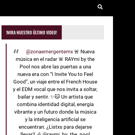
!MIRA NUESTRO ÚLTIMO VIDEO!
@zonaemergentemx
🚨 Nueva
música en el radar 🚨 RAYmi by the
Pool nos abre las puertas a una
nueva era con “I Invite You to Feel
Good”, un viaje entre el French House
y el EDM vocal que nos invita a soltar,
bailar y sentir. ✨🐱 Un artista que
combina identidad digital, energía
vibrante y un futuro donde la música
y la inteligencia artificial se
encuentran. ¿Listxs para dejarse
llevar? 🎶 @raymi_by_the_pool