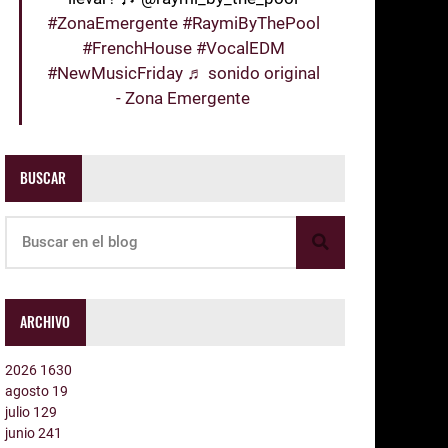
#ZonaEmergente
#RaymiByThePool
#FrenchHouse
#VocalEDM
#NewMusicFriday
♬ sonido original
- Zona Emergente
BUSCAR
ARCHIVO
2026
1630
agosto
19
julio
129
junio
241