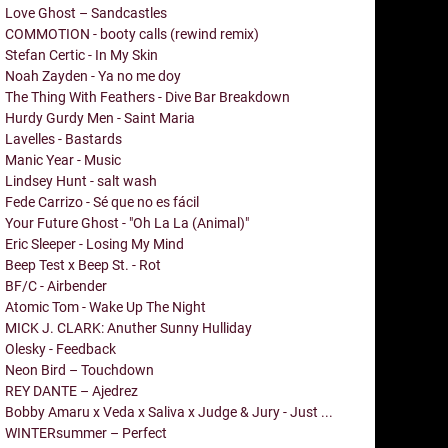
Love Ghost – Sandcastles
COMMOTION - booty calls (rewind remix)
Stefan Certic - In My Skin
Noah Zayden - Ya no me doy
The Thing With Feathers - Dive Bar Breakdown
Hurdy Gurdy Men - Saint Maria
Lavelles - Bastards
Manic Year - Music
Lindsey Hunt - salt wash
Fede Carrizo - Sé que no es fácil
Your Future Ghost - "Oh La La (Animal)"
Eric Sleeper - Losing My Mind
Beep Test x Beep St. - Rot
BF/C - Airbender
Atomic Tom - Wake Up The Night
MICK J. CLARK: Anuther Sunny Hulliday
Olesky - Feedback
Neon Bird – Touchdown
REY DANTE – Ajedrez
Bobby Amaru x Veda x Saliva x Judge & Jury - Just ...
WINTERsummer – Perfect