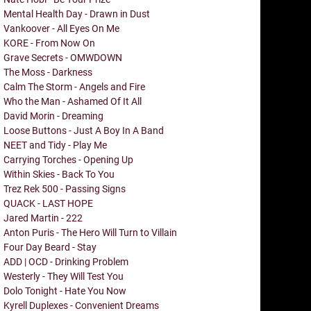
Mental Health Day - Drawn in Dust
Vankoover - All Eyes On Me
KORE - From Now On
Grave Secrets - OMWDOWN
The Moss - Darkness
Calm The Storm - Angels and Fire
Who the Man - Ashamed Of It All
David Morin - Dreaming
Loose Buttons - Just A Boy In A Band
NEET and Tidy - Play Me
Carrying Torches - Opening Up
Within Skies - Back To You
Trez Rek 500 - Passing Signs
QUACK - LAST HOPE
Jared Martin - 222
Anton Puris - The Hero Will Turn to Villain
Four Day Beard - Stay
ADD | OCD - Drinking Problem
Westerly - They Will Test You
Dolo Tonight - Hate You Now
Kyrell Duplexes - Convenient Dreams