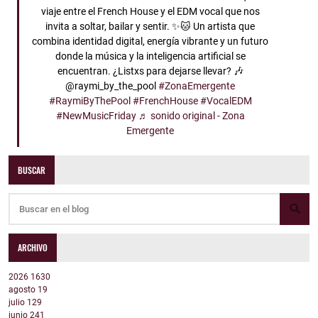
viaje entre el French House y el EDM vocal que nos
invita a soltar, bailar y sentir. ✨🐱 Un artista que
combina identidad digital, energía vibrante y un futuro
donde la música y la inteligencia artificial se
encuentran. ¿Listxs para dejarse llevar? 🎶
@raymi_by_the_pool
#ZonaEmergente
#RaymiByThePool
#FrenchHouse
#VocalEDM
#NewMusicFriday
♬ sonido original - Zona
Emergente
BUSCAR
ARCHIVO
2026
1630
agosto
19
julio
129
junio
241