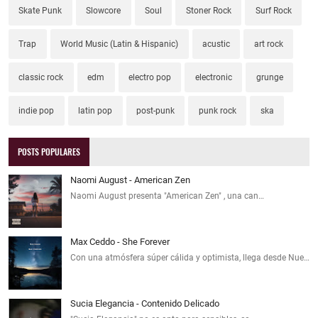
Skate Punk
Slowcore
Soul
Stoner Rock
Surf Rock
Trap
World Music (Latin & Hispanic)
acustic
art rock
classic rock
edm
electro pop
electronic
grunge
indie pop
latin pop
post-punk
punk rock
ska
POSTS POPULARES
Naomi August - American Zen
Naomi August presenta "American Zen" , una can…
Max Ceddo - She Forever
Con una atmósfera súper cálida y optimista, llega desde Nue…
Sucia Elegancia - Contenido Delicado