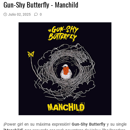
Gun-Shy Butterfly - Manchild
Julio 02, 2025
0
¡Power girl en su máxima expresión!
Gun-Shy Butterfly
y su single