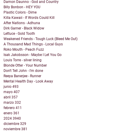
Damon Daunno - God and Country
Billy Bonbon - HEY YOU
Plastic Colors - Dime
Killa Kawaii - If Words Could Kill
After Nations - Adhuna
Dirk Garner - Black Widow
Lettuce - Gold Tooth
Weakened Friends - Tough Luck (Bleed Me Out)
A Thousand Mad Things - Local Guys
Roko Mouth - Peach Fuzz
Isak Jakobsson - Maybe I Let You Go
Louis Torre - silver lining
Blonde Otter - Your Number
Don't Tell John - I'm done
Reeya Banerjee - Runner
Mental Health Day - Look Away
junio
493
mayo
407
abril
357
marzo
332
febrero
411
enero
361
2024
3940
diciembre
329
noviembre
381