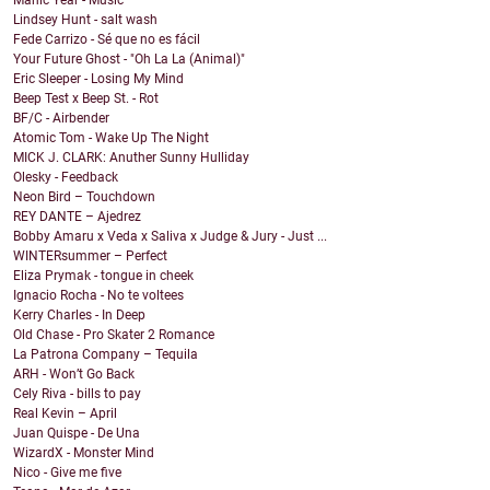
Manic Year - Music
Lindsey Hunt - salt wash
Fede Carrizo - Sé que no es fácil
Your Future Ghost - "Oh La La (Animal)"
Eric Sleeper - Losing My Mind
Beep Test x Beep St. - Rot
BF/C - Airbender
Atomic Tom - Wake Up The Night
MICK J. CLARK: Anuther Sunny Hulliday
Olesky - Feedback
Neon Bird – Touchdown
REY DANTE – Ajedrez
Bobby Amaru x Veda x Saliva x Judge & Jury - Just ...
WINTERsummer – Perfect
Eliza Prymak - tongue in cheek
Ignacio Rocha - No te voltees
Kerry Charles - In Deep
Old Chase - Pro Skater 2 Romance
La Patrona Company – Tequila
ARH - Won’t Go Back
Cely Riva - bills to pay
Real Kevin – April
Juan Quispe - De Una
WizardX - Monster Mind
Nico - Give me five