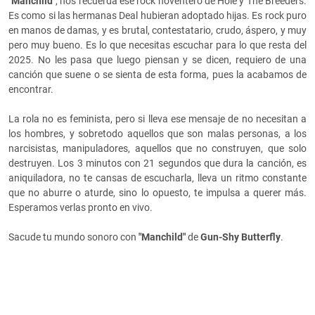
"Manchild"
, nos recuerda ese rock noventero de Hole y The Breeders.
Es como si las hermanas Deal hubieran adoptado hijas. Es rock puro
en manos de damas, y es brutal, contestatario, crudo, áspero, y muy
pero muy bueno. Es lo que necesitas escuchar para lo que resta del
2025. No les pasa que luego piensan y se dicen, requiero de una
canción que suene o se sienta de esta forma, pues la acabamos de
encontrar.
La rola no es feminista, pero si lleva ese mensaje de no necesitan a
los hombres, y sobretodo aquellos que son malas personas, a los
narcisistas, manipuladores, aquellos que no construyen, que solo
destruyen. Los 3 minutos con 21 segundos que dura la canción, es
aniquiladora, no te cansas de escucharla, lleva un ritmo constante
que no aburre o aturde, sino lo opuesto, te impulsa a querer más.
Esperamos verlas pronto en vivo.
Sacude tu mundo sonoro con
"Manchild"
de
Gun-Shy Butterfly
.