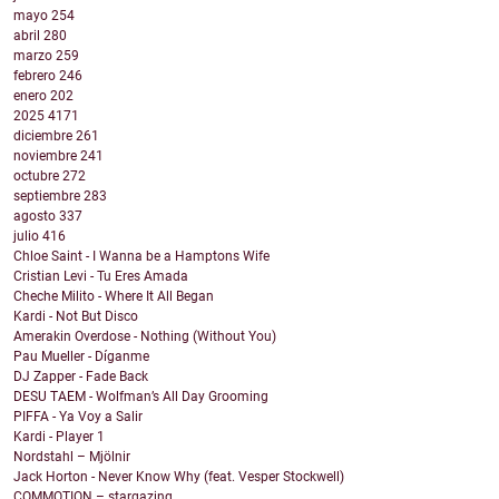
mayo
254
abril
280
marzo
259
febrero
246
enero
202
2025
4171
diciembre
261
noviembre
241
octubre
272
septiembre
283
agosto
337
julio
416
Chloe Saint - I Wanna be a Hamptons Wife
Cristian Levi - Tu Eres Amada
Cheche Milito - Where It All Began
Kardi - Not But Disco
Amerakin Overdose - Nothing (Without You)
Pau Mueller - Díganme
DJ Zapper - Fade Back
DESU TAEM - Wolfman’s All Day Grooming
PIFFA - Ya Voy a Salir
Kardi - Player 1
Nordstahl – Mjölnir
Jack Horton - Never Know Why (feat. Vesper Stockwell)
COMMOTION – stargazing