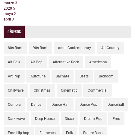
marzo
3
2020
5
mayo
2
abril
3
GÉNEROS
80s Rock
90s Rock
Adult Contemporary
Alt Country
Alt Folk
Alt Pop
Alternative Rock
Americana
Art Pop
Autotune
Bachata
Beats
Bedroom
Chillwave
Christmas
Cinematic
Commercial
Cumbia
Dance
Dance Hall
Dance Pop
Dancehall
Dark wave
Deep House
Disco
Dream Pop
Emo
Emo Hip-hop
Flamenco
Folk
Future Bass