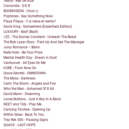
Teana - Mar de Azar
Concordia - D.E.R
BOOMVISION - Chun Li
Poptones - Say Something Now
Playa Pitaya - Y si viene el viento?
David King - Somewhere (Essentials Edition)
LUXXURY - Bad! (Bad!)
√2E - The Gurney Constant - Unleash The Beast
The Bob Lazar Story - Park Up And See The Manager
Juicy Romance – Bikini
Nate Hobi - Be Your Prize
Mental Health Day - Drawn in Dust
Vankoover - All Eyes On Me
KORE - From Now On
Grave Secrets - OMWDOWN
The Moss - Darkness
Calm The Storm - Angels and Fire
Who the Man - Ashamed Of It All
David Morin - Dreaming
Loose Buttons - Just A Boy In A Band
NEET and Tidy - Play Me
Carrying Torches - Opening Up
Within Skies - Back To You
Trez Rek 500 - Passing Signs
QUACK - LAST HOPE