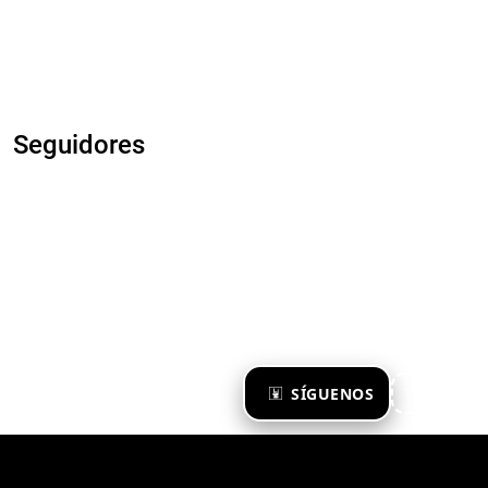
Seguidores
×
SÍGUENOS
Ya te sigo