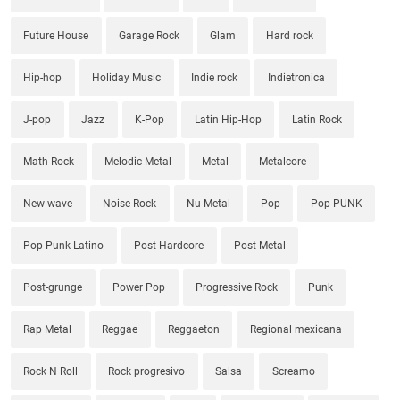
Future House
Garage Rock
Glam
Hard rock
Hip-hop
Holiday Music
Indie rock
Indietronica
J-pop
Jazz
K-Pop
Latin Hip-Hop
Latin Rock
Math Rock
Melodic Metal
Metal
Metalcore
New wave
Noise Rock
Nu Metal
Pop
Pop PUNK
Pop Punk Latino
Post-Hardcore
Post-Metal
Post-grunge
Power Pop
Progressive Rock
Punk
Rap Metal
Reggae
Reggaeton
Regional mexicana
Rock N Roll
Rock progresivo
Salsa
Screamo