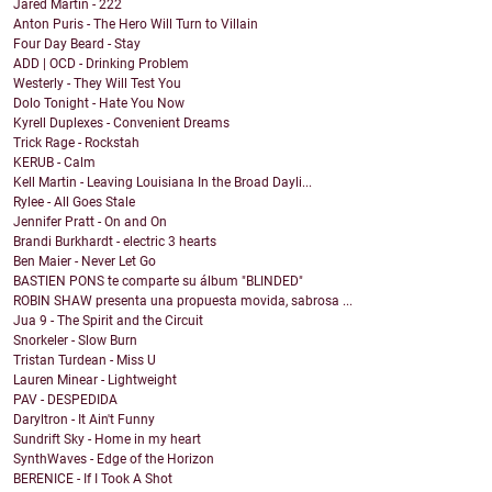
Jared Martin - 222
Anton Puris - The Hero Will Turn to Villain
Four Day Beard - Stay
ADD | OCD - Drinking Problem
Westerly - They Will Test You
Dolo Tonight - Hate You Now
Kyrell Duplexes - Convenient Dreams
Trick Rage - Rockstah
KERUB - Calm
Kell Martin - Leaving Louisiana In the Broad Dayli...
Rylee - All Goes Stale
Jennifer Pratt - On and On
Brandi Burkhardt - electric 3 hearts
Ben Maier - Never Let Go
BASTIEN PONS te comparte su álbum "BLINDED"
ROBIN SHAW presenta una propuesta movida, sabrosa ...
Jua 9 - The Spirit and the Circuit
Snorkeler - Slow Burn
Tristan Turdean - Miss U
Lauren Minear - Lightweight
PAV - DESPEDIDA
Daryltron - It Ain't Funny
Sundrift Sky - Home in my heart
SynthWaves - Edge of the Horizon
BERENICE - If I Took A Shot