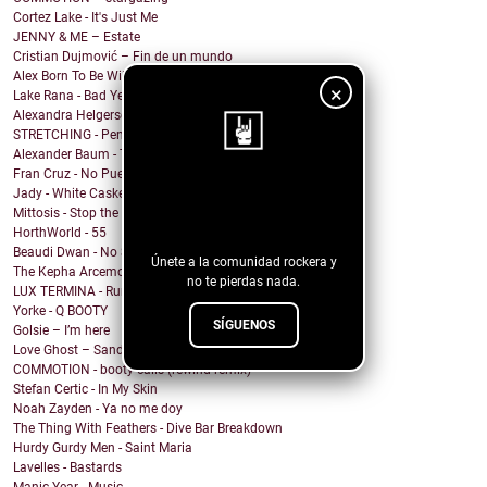
Cortez Lake - It's Just Me
JENNY & ME – Estate
Cristian Dujmović – Fin de un mundo
Alex Born To Be Wild - Nice Girls
×
Lake Rana - Bad Year
Alexandra Helgerson - We're Never Going Out
STRETCHING - Pencil Me In
Alexander Baum - Träume
Fran Cruz - No Puedo
¡Sigue nuestro
Jady - White Casket
Mittosis - Stop the questions
blog!
HorthWorld - 55
Beaudi Dwan - No Sense To Me
Únete a la comunidad rockera y
The Kepha Arcemont Experiment - Southern Boy
no te pierdas nada.
LUX TERMINA - Run Rabbit Run
Yorke - Q BOOTY
SÍGUENOS
Golsie – I’m here
Love Ghost – Sandcastles
COMMOTION - booty calls (rewind remix)
Stefan Certic - In My Skin
Noah Zayden - Ya no me doy
The Thing With Feathers - Dive Bar Breakdown
Hurdy Gurdy Men - Saint Maria
Lavelles - Bastards