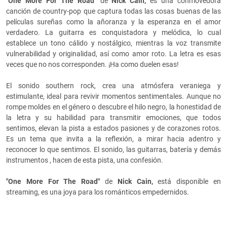
"One More For The Road"
de
Nick Cain,
es una conmovedora
canción de country-pop que captura todas las cosas buenas de las
películas sureñas como
la añoranza y la esperanza en el amor
verdadero. La guitarra es conquistadora y melódica, lo cual
establece un tono cálido y nostálgico, mientras la voz transmite
vulnerabilidad y originalidad, así como amor roto. La letra es esas
veces que no nos corresponden. ¡Ha como duelen esas!
El sonido southern rock,
crea una atmósfera veraniega y
estimulante, ideal para revivir momentos sentimentales. Aunque no
rompe moldes en el género o descubre el hilo negro, la honestidad de
la letra y su habilidad para transmitir emociones, que todos
sentimos, elevan la pista a estados pasiones y de corazones rotos.
Es un tema que invita a la reflexión, a mirar hacia adentro y
reconocer lo que sentimos. El sonido, las guitarras, batería y demás
instrumentos , hacen de esta pista, una confesión.
"One More For The Road"
de
Nick Cain,
está
disponible en
streaming, es una joya para los románticos empedernidos.