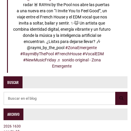
radar 🚨 RAYmi by the Pool nos abre las puertas
a una nueva era con “I Invite You to Feel Good”, un
viaje entre el French House y el EDM vocal que nos
invita a soltar, bailar y sentir. ✨🐱 Un artista que
combina identidad digital, energía vibrante y un futuro
donde la música y la inteligencia artificial se
encuentran. ¿Listxs para dejarse llevar? 🎶
@raymi_by_the_pool
#ZonaEmergente
#RaymiByThePool
#FrenchHouse
#VocalEDM
#NewMusicFriday
♬ sonido original - Zona
Emergente
BUSCAR
ARCHIVO
2026
1630