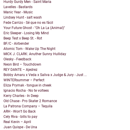
Hurdy Gurdy Men - Saint Maria
Lavelles - Bastards
Manic Year - Music
Lindsey Hunt - salt wash
Fede Carrizo - Sé que no es fácil
Your Future Ghost - "Oh La La (Animal)"
Eric Sleeper - Losing My Mind
Beep Test x Beep St. - Rot
BF/C - Airbender
Atomic Tom - Wake Up The Night
MICK J. CLARK: Anuther Sunny Hulliday
Olesky - Feedback
Neon Bird – Touchdown
REY DANTE – Ajedrez
Bobby Amaru x Veda x Saliva x Judge & Jury - Just ...
WINTERsummer – Perfect
Eliza Prymak - tongue in cheek
Ignacio Rocha - No te voltees
Kerry Charles - In Deep
Old Chase - Pro Skater 2 Romance
La Patrona Company – Tequila
ARH - Won’t Go Back
Cely Riva - bills to pay
Real Kevin – April
Juan Quispe - De Una