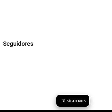
Seguidores
×
SÍGUENOS
Ya te sigo