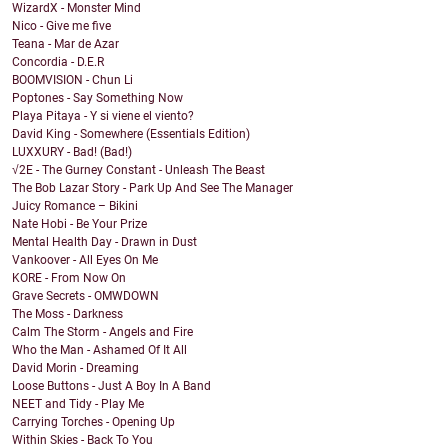
WizardX - Monster Mind
Nico - Give me five
Teana - Mar de Azar
Concordia - D.E.R
BOOMVISION - Chun Li
Poptones - Say Something Now
Playa Pitaya - Y si viene el viento?
David King - Somewhere (Essentials Edition)
LUXXURY - Bad! (Bad!)
√2E - The Gurney Constant - Unleash The Beast
The Bob Lazar Story - Park Up And See The Manager
Juicy Romance – Bikini
Nate Hobi - Be Your Prize
Mental Health Day - Drawn in Dust
Vankoover - All Eyes On Me
KORE - From Now On
Grave Secrets - OMWDOWN
The Moss - Darkness
Calm The Storm - Angels and Fire
Who the Man - Ashamed Of It All
David Morin - Dreaming
Loose Buttons - Just A Boy In A Band
NEET and Tidy - Play Me
Carrying Torches - Opening Up
Within Skies - Back To You