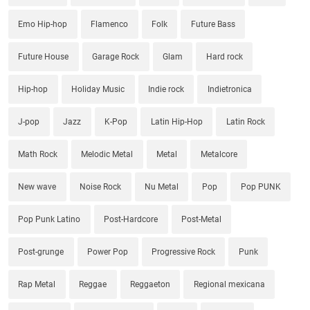
Emo Hip-hop
Flamenco
Folk
Future Bass
Future House
Garage Rock
Glam
Hard rock
Hip-hop
Holiday Music
Indie rock
Indietronica
J-pop
Jazz
K-Pop
Latin Hip-Hop
Latin Rock
Math Rock
Melodic Metal
Metal
Metalcore
New wave
Noise Rock
Nu Metal
Pop
Pop PUNK
Pop Punk Latino
Post-Hardcore
Post-Metal
Post-grunge
Power Pop
Progressive Rock
Punk
Rap Metal
Reggae
Reggaeton
Regional mexicana