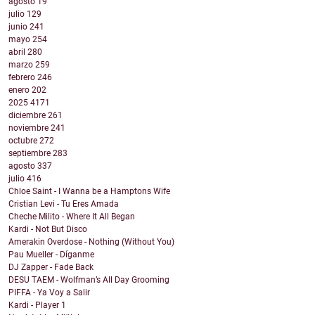
agosto
19
julio
129
junio
241
mayo
254
abril
280
marzo
259
febrero
246
enero
202
2025
4171
diciembre
261
noviembre
241
octubre
272
septiembre
283
agosto
337
julio
416
Chloe Saint - I Wanna be a Hamptons Wife
Cristian Levi - Tu Eres Amada
Cheche Milito - Where It All Began
Kardi - Not But Disco
Amerakin Overdose - Nothing (Without You)
Pau Mueller - Díganme
DJ Zapper - Fade Back
DESU TAEM - Wolfman’s All Day Grooming
PIFFA - Ya Voy a Salir
Kardi - Player 1