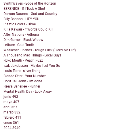
SynthWaves - Edge of the Horizon
BERENICE - If I Took A Shot
Damon Daunno - God and Country
Billy Bonbon - HEY YOU
Plastic Colors - Dime
Killa Kawaii - If Words Could Kill
After Nations - Adhuna
Dirk Garner - Black Widow
Lettuce - Gold Tooth
Weakened Friends - Tough Luck (Bleed Me Out)
A Thousand Mad Things - Local Guys
Roko Mouth - Peach Fuzz
Isak Jakobsson - Maybe I Let You Go
Louis Torre - silver lining
Blonde Otter - Your Number
Don't Tell John - I'm done
Reeya Banerjee - Runner
Mental Health Day - Look Away
junio
493
mayo
407
abril
357
marzo
332
febrero
411
enero
361
2024
3940