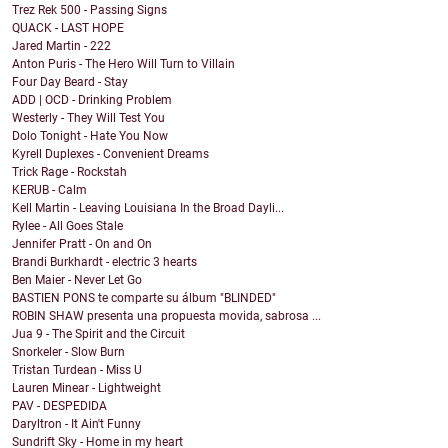
Trez Rek 500 - Passing Signs
QUACK - LAST HOPE
Jared Martin - 222
Anton Puris - The Hero Will Turn to Villain
Four Day Beard - Stay
ADD | OCD - Drinking Problem
Westerly - They Will Test You
Dolo Tonight - Hate You Now
Kyrell Duplexes - Convenient Dreams
Trick Rage - Rockstah
KERUB - Calm
Kell Martin - Leaving Louisiana In the Broad Dayli...
Rylee - All Goes Stale
Jennifer Pratt - On and On
Brandi Burkhardt - electric 3 hearts
Ben Maier - Never Let Go
BASTIEN PONS te comparte su álbum "BLINDED"
ROBIN SHAW presenta una propuesta movida, sabrosa ...
Jua 9 - The Spirit and the Circuit
Snorkeler - Slow Burn
Tristan Turdean - Miss U
Lauren Minear - Lightweight
PAV - DESPEDIDA
Daryltron - It Ain't Funny
Sundrift Sky - Home in my heart