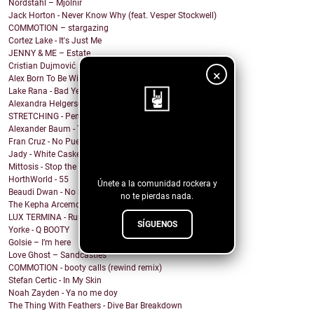
Nordstahl – Mjölnir
Jack Horton - Never Know Why (feat. Vesper Stockwell)
COMMOTION – stargazing
Cortez Lake - It's Just Me
JENNY & ME – Estate
Cristian Dujmović – Fin de un mundo
×
Alex Born To Be Wild - Nice Girls
Lake Rana - Bad Year
Alexandra Helgerson - We're Never Going Out
STRETCHING - Pencil Me In
Alexander Baum - Träume
¡Sigue nuestro
Fran Cruz - No Puedo
Jady - White Casket
blog!
Mittosis - Stop the questions
HorthWorld - 55
Únete a la comunidad rockera y
Beaudi Dwan - No Sense To Me
no te pierdas nada.
The Kepha Arcemont Experiment - Southern Boy
LUX TERMINA - Run Rabbit Run
SÍGUENOS
Yorke - Q BOOTY
Golsie – I’m here
Love Ghost – Sandcastles
COMMOTION - booty calls (rewind remix)
Stefan Certic - In My Skin
Noah Zayden - Ya no me doy
The Thing With Feathers - Dive Bar Breakdown