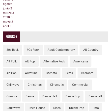
agosto
1
junio
2
marzo
3
2020
5
mayo
2
abril
3
GÉNEROS
80s Rock
90s Rock
Adult Contemporary
Alt Country
Alt Folk
Alt Pop
Alternative Rock
Americana
Art Pop
Autotune
Bachata
Beats
Bedroom
Chillwave
Christmas
Cinematic
Commercial
Cumbia
Dance
Dance Hall
Dance Pop
Dancehall
Dark wave
Deep House
Disco
Dream Pop
Emo