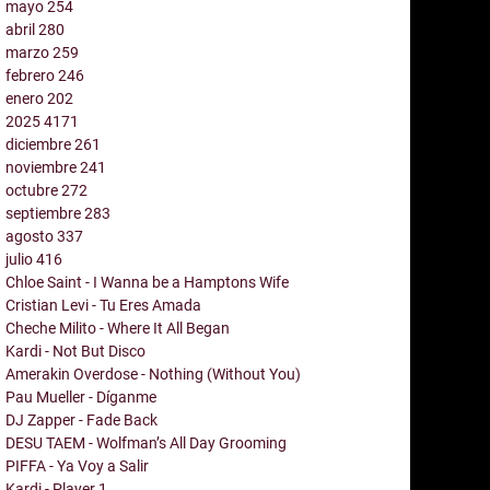
mayo
254
abril
280
marzo
259
febrero
246
enero
202
2025
4171
diciembre
261
noviembre
241
octubre
272
septiembre
283
agosto
337
julio
416
Chloe Saint - I Wanna be a Hamptons Wife
Cristian Levi - Tu Eres Amada
Cheche Milito - Where It All Began
Kardi - Not But Disco
Amerakin Overdose - Nothing (Without You)
Pau Mueller - Díganme
DJ Zapper - Fade Back
DESU TAEM - Wolfman’s All Day Grooming
PIFFA - Ya Voy a Salir
Kardi - Player 1