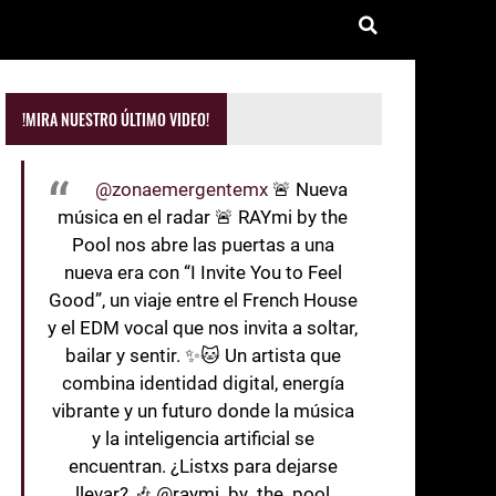
!MIRA NUESTRO ÚLTIMO VIDEO!
@zonaemergentemx
🚨 Nueva
música en el radar 🚨 RAYmi by the
Pool nos abre las puertas a una
nueva era con “I Invite You to Feel
Good”, un viaje entre el French House
y el EDM vocal que nos invita a soltar,
bailar y sentir. ✨🐱 Un artista que
combina identidad digital, energía
vibrante y un futuro donde la música
y la inteligencia artificial se
encuentran. ¿Listxs para dejarse
llevar? 🎶 @raymi_by_the_pool