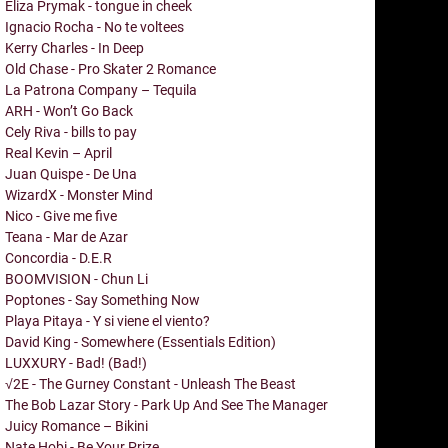
Eliza Prymak - tongue in cheek
Ignacio Rocha - No te voltees
Kerry Charles - In Deep
Old Chase - Pro Skater 2 Romance
La Patrona Company – Tequila
ARH - Won’t Go Back
Cely Riva - bills to pay
Real Kevin – April
Juan Quispe - De Una
WizardX - Monster Mind
Nico - Give me five
Teana - Mar de Azar
Concordia - D.E.R
BOOMVISION - Chun Li
Poptones - Say Something Now
Playa Pitaya - Y si viene el viento?
David King - Somewhere (Essentials Edition)
LUXXURY - Bad! (Bad!)
√2E - The Gurney Constant - Unleash The Beast
The Bob Lazar Story - Park Up And See The Manager
Juicy Romance – Bikini
Nate Hobi - Be Your Prize