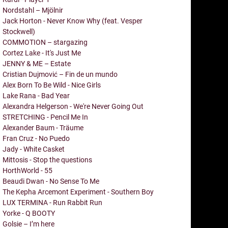
Nordstahl – Mjölnir
Jack Horton - Never Know Why (feat. Vesper
Stockwell)
COMMOTION – stargazing
Cortez Lake - It's Just Me
JENNY & ME – Estate
Cristian Dujmović – Fin de un mundo
Alex Born To Be Wild - Nice Girls
Lake Rana - Bad Year
Alexandra Helgerson - We're Never Going Out
STRETCHING - Pencil Me In
Alexander Baum - Träume
Fran Cruz - No Puedo
Jady - White Casket
Mittosis - Stop the questions
HorthWorld - 55
Beaudi Dwan - No Sense To Me
The Kepha Arcemont Experiment - Southern Boy
LUX TERMINA - Run Rabbit Run
Yorke - Q BOOTY
Golsie – I’m here