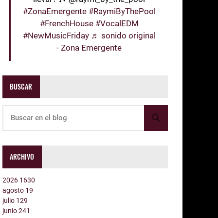
#ZonaEmergente
#RaymiByThePool
#FrenchHouse
#VocalEDM
#NewMusicFriday
♬ sonido original
- Zona Emergente
BUSCAR
ARCHIVO
2026
1630
agosto
19
julio
129
junio
241