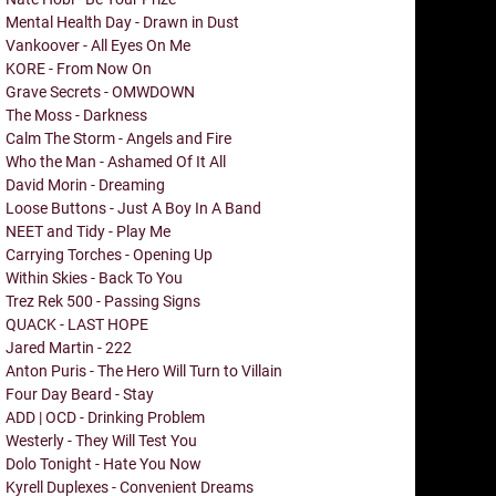
Mental Health Day - Drawn in Dust
Vankoover - All Eyes On Me
KORE - From Now On
Grave Secrets - OMWDOWN
The Moss - Darkness
Calm The Storm - Angels and Fire
Who the Man - Ashamed Of It All
David Morin - Dreaming
Loose Buttons - Just A Boy In A Band
NEET and Tidy - Play Me
Carrying Torches - Opening Up
Within Skies - Back To You
Trez Rek 500 - Passing Signs
QUACK - LAST HOPE
Jared Martin - 222
Anton Puris - The Hero Will Turn to Villain
Four Day Beard - Stay
ADD | OCD - Drinking Problem
Westerly - They Will Test You
Dolo Tonight - Hate You Now
Kyrell Duplexes - Convenient Dreams