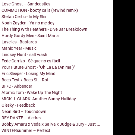
Love Ghost – Sandcastles
COMMOTION - booty calls (rewind remix)
Stefan Certic - In My Skin
Noah Zayden - Ya no me doy
The Thing With Feathers - Dive Bar Breakdown
Hurdy Gurdy Men - Saint Maria
Lavelles - Bastards
Manic Year - Music
Lindsey Hunt - salt wash
Fede Carrizo - Sé que no es fácil
Your Future Ghost - "Oh La La (Animal)"
Eric Sleeper - Losing My Mind
Beep Test x Beep St. - Rot
BF/C - Airbender
Atomic Tom - Wake Up The Night
MICK J. CLARK: Anuther Sunny Hulliday
Olesky - Feedback
Neon Bird – Touchdown
REY DANTE – Ajedrez
Bobby Amaru x Veda x Saliva x Judge & Jury - Just ...
WINTERsummer – Perfect