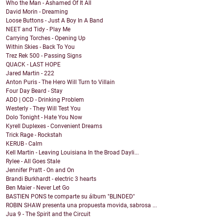
Who the Man - Ashamed Of It All
David Morin - Dreaming
Loose Buttons - Just A Boy In A Band
NEET and Tidy - Play Me
Carrying Torches - Opening Up
Within Skies - Back To You
Trez Rek 500 - Passing Signs
QUACK - LAST HOPE
Jared Martin - 222
Anton Puris - The Hero Will Turn to Villain
Four Day Beard - Stay
ADD | OCD - Drinking Problem
Westerly - They Will Test You
Dolo Tonight - Hate You Now
Kyrell Duplexes - Convenient Dreams
Trick Rage - Rockstah
KERUB - Calm
Kell Martin - Leaving Louisiana In the Broad Dayli...
Rylee - All Goes Stale
Jennifer Pratt - On and On
Brandi Burkhardt - electric 3 hearts
Ben Maier - Never Let Go
BASTIEN PONS te comparte su álbum "BLINDED"
ROBIN SHAW presenta una propuesta movida, sabrosa ...
Jua 9 - The Spirit and the Circuit