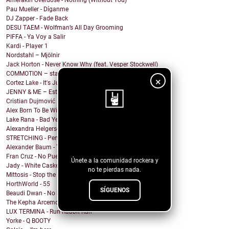
Amerakin Overdose - Nothing (Without You)
Pau Mueller - Díganme
DJ Zapper - Fade Back
DESU TAEM - Wolfman’s All Day Grooming
PIFFA - Ya Voy a Salir
Kardi - Player 1
Nordstahl – Mjölnir
Jack Horton - Never Know Why (feat. Vesper Stockwell)
COMMOTION – stargazing
×
Cortez Lake - It's Just Me
JENNY & ME – Estate
Cristian Dujmović – Fin de un mundo
Alex Born To Be Wild - Nice Girls
Lake Rana - Bad Year
¡Sigue nuestro
Alexandra Helgerson - We're Never Going Out
STRETCHING - Pencil Me In
blog!
Alexander Baum - Träume
Fran Cruz - No Puedo
Únete a la comunidad rockera y
Jady - White Casket
no te pierdas nada.
Mittosis - Stop the questions
HorthWorld - 55
SÍGUENOS
Beaudi Dwan - No Sense To Me
The Kepha Arcemont Experiment - Southern Boy
LUX TERMINA - Run Rabbit Run
Yorke - Q BOOTY