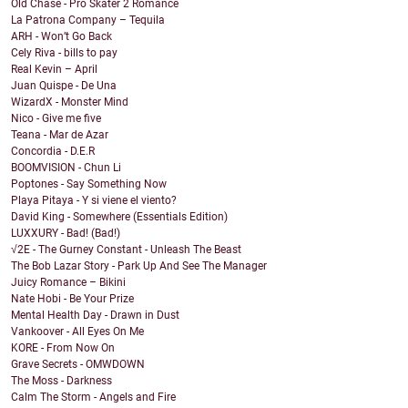
Old Chase - Pro Skater 2 Romance
La Patrona Company – Tequila
ARH - Won’t Go Back
Cely Riva - bills to pay
Real Kevin – April
Juan Quispe - De Una
WizardX - Monster Mind
Nico - Give me five
Teana - Mar de Azar
Concordia - D.E.R
BOOMVISION - Chun Li
Poptones - Say Something Now
Playa Pitaya - Y si viene el viento?
David King - Somewhere (Essentials Edition)
LUXXURY - Bad! (Bad!)
√2E - The Gurney Constant - Unleash The Beast
The Bob Lazar Story - Park Up And See The Manager
Juicy Romance – Bikini
Nate Hobi - Be Your Prize
Mental Health Day - Drawn in Dust
Vankoover - All Eyes On Me
KORE - From Now On
Grave Secrets - OMWDOWN
The Moss - Darkness
Calm The Storm - Angels and Fire