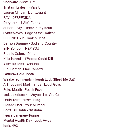
Snorkeler - Slow Burn
Tristan Turdean - Miss U
Lauren Minear - Lightweight
PAV - DESPEDIDA
Daryltron - It Ain't Funny
Sundrift Sky - Home in my heart
SynthWaves - Edge of the Horizon
BERENICE - If I Took A Shot
Damon Daunno - God and Country
Billy Bonbon - HEY YOU
Plastic Colors - Dime
Killa Kawaii - If Words Could Kill
After Nations - Adhuna
Dirk Garner - Black Widow
Lettuce - Gold Tooth
Weakened Friends - Tough Luck (Bleed Me Out)
A Thousand Mad Things - Local Guys
Roko Mouth - Peach Fuzz
Isak Jakobsson - Maybe I Let You Go
Louis Torre - silver lining
Blonde Otter - Your Number
Don't Tell John - I'm done
Reeya Banerjee - Runner
Mental Health Day - Look Away
junio
493