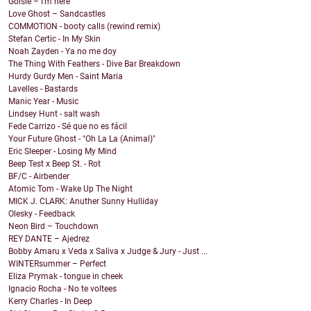
Golsie – I’m here
Love Ghost – Sandcastles
COMMOTION - booty calls (rewind remix)
Stefan Certic - In My Skin
Noah Zayden - Ya no me doy
The Thing With Feathers - Dive Bar Breakdown
Hurdy Gurdy Men - Saint Maria
Lavelles - Bastards
Manic Year - Music
Lindsey Hunt - salt wash
Fede Carrizo - Sé que no es fácil
Your Future Ghost - "Oh La La (Animal)"
Eric Sleeper - Losing My Mind
Beep Test x Beep St. - Rot
BF/C - Airbender
Atomic Tom - Wake Up The Night
MICK J. CLARK: Anuther Sunny Hulliday
Olesky - Feedback
Neon Bird – Touchdown
REY DANTE – Ajedrez
Bobby Amaru x Veda x Saliva x Judge & Jury - Just ...
WINTERsummer – Perfect
Eliza Prymak - tongue in cheek
Ignacio Rocha - No te voltees
Kerry Charles - In Deep