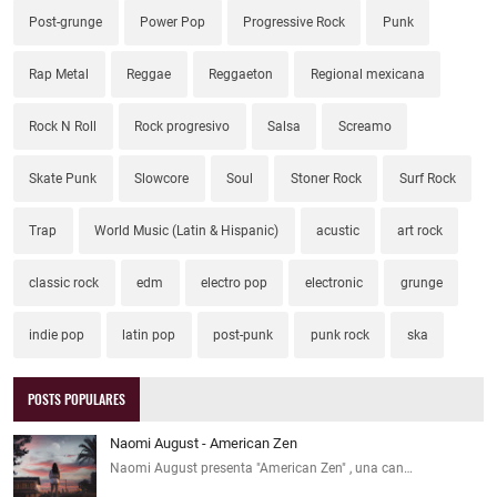
Post-grunge
Power Pop
Progressive Rock
Punk
Rap Metal
Reggae
Reggaeton
Regional mexicana
Rock N Roll
Rock progresivo
Salsa
Screamo
Skate Punk
Slowcore
Soul
Stoner Rock
Surf Rock
Trap
World Music (Latin & Hispanic)
acustic
art rock
classic rock
edm
electro pop
electronic
grunge
indie pop
latin pop
post-punk
punk rock
ska
POSTS POPULARES
Naomi August - American Zen
Naomi August presenta "American Zen" , una can…