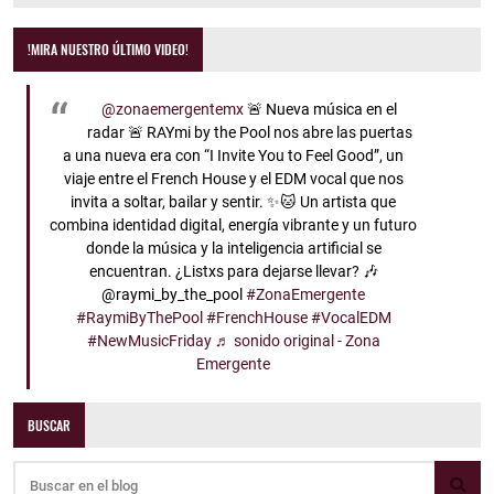
!MIRA NUESTRO ÚLTIMO VIDEO!
@zonaemergentemx
🚨 Nueva música en el
radar 🚨 RAYmi by the Pool nos abre las puertas
a una nueva era con “I Invite You to Feel Good”, un
viaje entre el French House y el EDM vocal que nos
invita a soltar, bailar y sentir. ✨🐱 Un artista que
combina identidad digital, energía vibrante y un futuro
donde la música y la inteligencia artificial se
encuentran. ¿Listxs para dejarse llevar? 🎶
@raymi_by_the_pool
#ZonaEmergente
#RaymiByThePool
#FrenchHouse
#VocalEDM
#NewMusicFriday
♬ sonido original - Zona
Emergente
BUSCAR