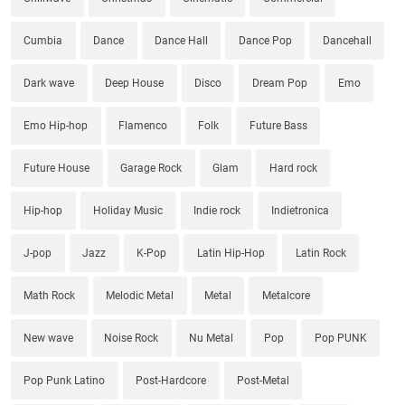
Cumbia
Dance
Dance Hall
Dance Pop
Dancehall
Dark wave
Deep House
Disco
Dream Pop
Emo
Emo Hip-hop
Flamenco
Folk
Future Bass
Future House
Garage Rock
Glam
Hard rock
Hip-hop
Holiday Music
Indie rock
Indietronica
J-pop
Jazz
K-Pop
Latin Hip-Hop
Latin Rock
Math Rock
Melodic Metal
Metal
Metalcore
New wave
Noise Rock
Nu Metal
Pop
Pop PUNK
Pop Punk Latino
Post-Hardcore
Post-Metal