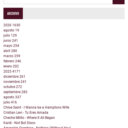
ARCHIVO
2026
1630
agosto
19
julio
129
junio
241
mayo
254
abril
280
marzo
259
febrero
246
enero
202
2025
4171
diciembre
261
noviembre
241
octubre
272
septiembre
283
agosto
337
julio
416
Chloe Saint - I Wanna be a Hamptons Wife
Cristian Levi - Tu Eres Amada
Cheche Milito - Where It All Began
Kardi - Not But Disco