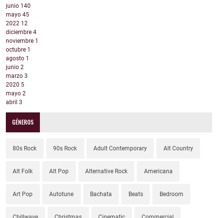
junio
140
mayo
45
2022
12
diciembre
4
noviembre
1
octubre
1
agosto
1
junio
2
marzo
3
2020
5
mayo
2
abril
3
GÉNEROS
80s Rock
90s Rock
Adult Contemporary
Alt Country
Alt Folk
Alt Pop
Alternative Rock
Americana
Art Pop
Autotune
Bachata
Beats
Bedroom
Chillwave
Christmas
Cinematic
Commercial