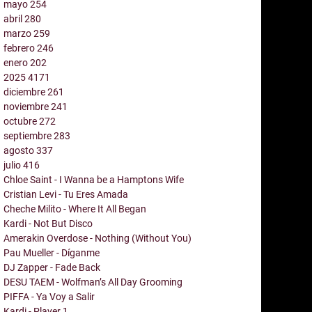
mayo
254
abril
280
marzo
259
febrero
246
enero
202
2025
4171
diciembre
261
noviembre
241
octubre
272
septiembre
283
agosto
337
julio
416
Chloe Saint - I Wanna be a Hamptons Wife
Cristian Levi - Tu Eres Amada
Cheche Milito - Where It All Began
Kardi - Not But Disco
Amerakin Overdose - Nothing (Without You)
Pau Mueller - Díganme
DJ Zapper - Fade Back
DESU TAEM - Wolfman’s All Day Grooming
PIFFA - Ya Voy a Salir
Kardi - Player 1