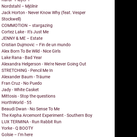
Nordstahl – Mjölnir
Jack Horton - Never Know Why (feat. Vesper
Stockwell)
COMMOTION – stargazing
Cortez Lake - It's Just Me
JENNY & ME – Estate
Cristian Dujmović – Fin de un mundo
Alex Born To Be Wild - Nice Girls
Lake Rana - Bad Year
Alexandra Helgerson - We're Never Going Out
STRETCHING - Pencil Me In
Alexander Baum - Träume
Fran Cruz - No Puedo
Jady - White Casket
Mittosis - Stop the questions
HorthWorld - 55
Beaudi Dwan - No Sense To Me
The Kepha Arcemont Experiment - Southern Boy
LUX TERMINA - Run Rabbit Run
Yorke - Q BOOTY
Golsie – I’m here