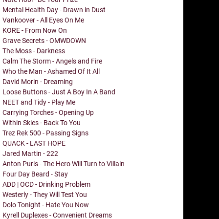
Mental Health Day - Drawn in Dust
Vankoover - All Eyes On Me
KORE - From Now On
Grave Secrets - OMWDOWN
The Moss - Darkness
Calm The Storm - Angels and Fire
Who the Man - Ashamed Of It All
David Morin - Dreaming
Loose Buttons - Just A Boy In A Band
NEET and Tidy - Play Me
Carrying Torches - Opening Up
Within Skies - Back To You
Trez Rek 500 - Passing Signs
QUACK - LAST HOPE
Jared Martin - 222
Anton Puris - The Hero Will Turn to Villain
Four Day Beard - Stay
ADD | OCD - Drinking Problem
Westerly - They Will Test You
Dolo Tonight - Hate You Now
Kyrell Duplexes - Convenient Dreams