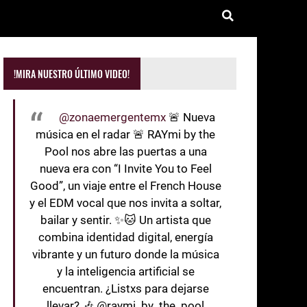
!MIRA NUESTRO ÚLTIMO VIDEO!
@zonaemergentemx
🚨 Nueva
música en el radar 🚨 RAYmi by the
Pool nos abre las puertas a una
nueva era con “I Invite You to Feel
Good”, un viaje entre el French House
y el EDM vocal que nos invita a soltar,
bailar y sentir. ✨🐱 Un artista que
combina identidad digital, energía
vibrante y un futuro donde la música
y la inteligencia artificial se
encuentran. ¿Listxs para dejarse
llevar? 🎶 @raymi_by_the_pool