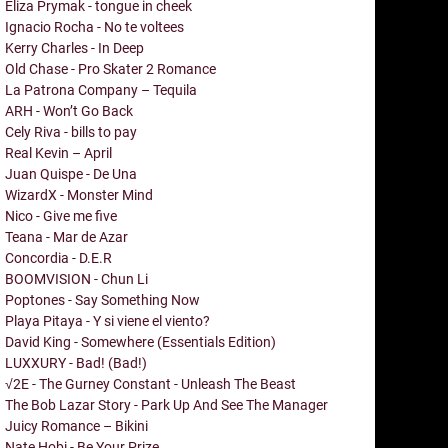
Eliza Prymak - tongue in cheek
Ignacio Rocha - No te voltees
Kerry Charles - In Deep
Old Chase - Pro Skater 2 Romance
La Patrona Company – Tequila
ARH - Won’t Go Back
Cely Riva - bills to pay
Real Kevin – April
Juan Quispe - De Una
WizardX - Monster Mind
Nico - Give me five
Teana - Mar de Azar
Concordia - D.E.R
BOOMVISION - Chun Li
Poptones - Say Something Now
Playa Pitaya - Y si viene el viento?
David King - Somewhere (Essentials Edition)
LUXXURY - Bad! (Bad!)
√2E - The Gurney Constant - Unleash The Beast
The Bob Lazar Story - Park Up And See The Manager
Juicy Romance – Bikini
Nate Hobi - Be Your Prize