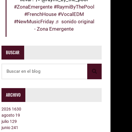
#ZonaEmergente
#RaymiByThePool
#FrenchHouse
#VocalEDM
#NewMusicFriday
♬ sonido original
- Zona Emergente
BUSCAR
ARCHIVO
2026
1630
agosto
19
julio
129
junio
241