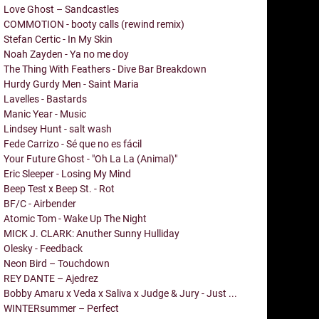
Love Ghost – Sandcastles
COMMOTION - booty calls (rewind remix)
Stefan Certic - In My Skin
Noah Zayden - Ya no me doy
The Thing With Feathers - Dive Bar Breakdown
Hurdy Gurdy Men - Saint Maria
Lavelles - Bastards
Manic Year - Music
Lindsey Hunt - salt wash
Fede Carrizo - Sé que no es fácil
Your Future Ghost - "Oh La La (Animal)"
Eric Sleeper - Losing My Mind
Beep Test x Beep St. - Rot
BF/C - Airbender
Atomic Tom - Wake Up The Night
MICK J. CLARK: Anuther Sunny Hulliday
Olesky - Feedback
Neon Bird – Touchdown
REY DANTE – Ajedrez
Bobby Amaru x Veda x Saliva x Judge & Jury - Just ...
WINTERsummer – Perfect