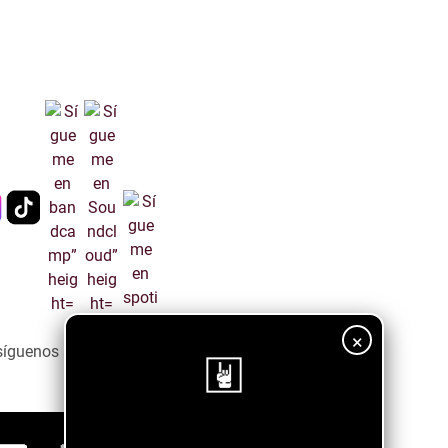
×
síguenos a través del siguiente botón ↓↓↓↓
¡Sigue nuestro blog!