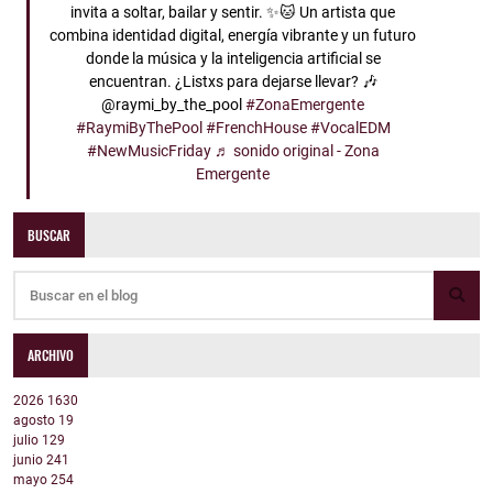
invita a soltar, bailar y sentir. ✨🐱 Un artista que
combina identidad digital, energía vibrante y un futuro
donde la música y la inteligencia artificial se
encuentran. ¿Listxs para dejarse llevar? 🎶
@raymi_by_the_pool
#ZonaEmergente
#RaymiByThePool
#FrenchHouse
#VocalEDM
#NewMusicFriday
♬ sonido original - Zona
Emergente
BUSCAR
ARCHIVO
2026
1630
agosto
19
julio
129
junio
241
mayo
254