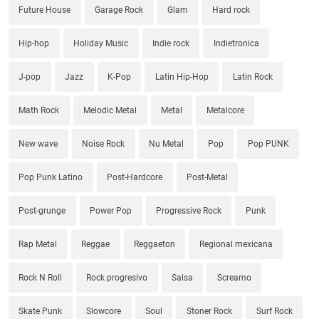
Future House
Garage Rock
Glam
Hard rock
Hip-hop
Holiday Music
Indie rock
Indietronica
J-pop
Jazz
K-Pop
Latin Hip-Hop
Latin Rock
Math Rock
Melodic Metal
Metal
Metalcore
New wave
Noise Rock
Nu Metal
Pop
Pop PUNK
Pop Punk Latino
Post-Hardcore
Post-Metal
Post-grunge
Power Pop
Progressive Rock
Punk
Rap Metal
Reggae
Reggaeton
Regional mexicana
Rock N Roll
Rock progresivo
Salsa
Screamo
Skate Punk
Slowcore
Soul
Stoner Rock
Surf Rock