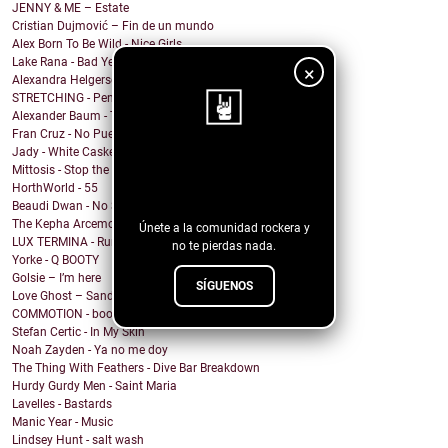
JENNY & ME – Estate
Cristian Dujmović – Fin de un mundo
Alex Born To Be Wild - Nice Girls
Lake Rana - Bad Year
×
Alexandra Helgerson - We're Never Going Out
STRETCHING - Pencil Me In
Alexander Baum - Träume
Fran Cruz - No Puedo
Jady - White Casket
¡Sigue nuestro
Mittosis - Stop the questions
HorthWorld - 55
blog!
Beaudi Dwan - No Sense To Me
The Kepha Arcemont Experiment - Southern Boy
Únete a la comunidad rockera y
LUX TERMINA - Run Rabbit Run
no te pierdas nada.
Yorke - Q BOOTY
Golsie – I’m here
SÍGUENOS
Love Ghost – Sandcastles
COMMOTION - booty calls (rewind remix)
Stefan Certic - In My Skin
Noah Zayden - Ya no me doy
The Thing With Feathers - Dive Bar Breakdown
Hurdy Gurdy Men - Saint Maria
Lavelles - Bastards
Manic Year - Music
Lindsey Hunt - salt wash