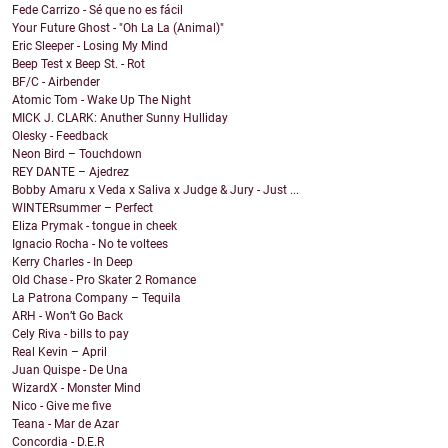
Fede Carrizo - Sé que no es fácil
Your Future Ghost - "Oh La La (Animal)"
Eric Sleeper - Losing My Mind
Beep Test x Beep St. - Rot
BF/C - Airbender
Atomic Tom - Wake Up The Night
MICK J. CLARK: Anuther Sunny Hulliday
Olesky - Feedback
Neon Bird – Touchdown
REY DANTE – Ajedrez
Bobby Amaru x Veda x Saliva x Judge & Jury - Just ...
WINTERsummer – Perfect
Eliza Prymak - tongue in cheek
Ignacio Rocha - No te voltees
Kerry Charles - In Deep
Old Chase - Pro Skater 2 Romance
La Patrona Company – Tequila
ARH - Won’t Go Back
Cely Riva - bills to pay
Real Kevin – April
Juan Quispe - De Una
WizardX - Monster Mind
Nico - Give me five
Teana - Mar de Azar
Concordia - D.E.R