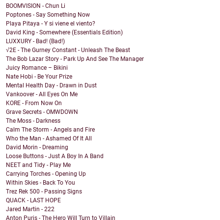
BOOMVISION - Chun Li
Poptones - Say Something Now
Playa Pitaya - Y si viene el viento?
David King - Somewhere (Essentials Edition)
LUXXURY - Bad! (Bad!)
√2E - The Gurney Constant - Unleash The Beast
The Bob Lazar Story - Park Up And See The Manager
Juicy Romance – Bikini
Nate Hobi - Be Your Prize
Mental Health Day - Drawn in Dust
Vankoover - All Eyes On Me
KORE - From Now On
Grave Secrets - OMWDOWN
The Moss - Darkness
Calm The Storm - Angels and Fire
Who the Man - Ashamed Of It All
David Morin - Dreaming
Loose Buttons - Just A Boy In A Band
NEET and Tidy - Play Me
Carrying Torches - Opening Up
Within Skies - Back To You
Trez Rek 500 - Passing Signs
QUACK - LAST HOPE
Jared Martin - 222
Anton Puris - The Hero Will Turn to Villain