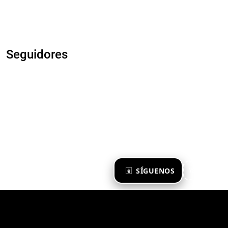
Seguidores
×
SÍGUENOS
Ya te sigo