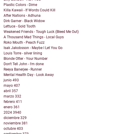
Plastic Colors - Dime
Killa Kawaii - If Words Could Kill
After Nations - Adhuna
Dirk Garner - Black Widow
Lettuce - Gold Tooth
Weakened Friends - Tough Luck (Bleed Me Out)
A Thousand Mad Things - Local Guys
Roko Mouth - Peach Fuzz
Isak Jakobsson - Maybe I Let You Go
Louis Torre - silver lining
Blonde Otter - Your Number
Don't Tell John - I'm done
Reeya Banerjee - Runner
Mental Health Day - Look Away
junio
493
mayo
407
abril
357
marzo
332
febrero
411
enero
361
2024
3940
diciembre
329
noviembre
381
octubre
403