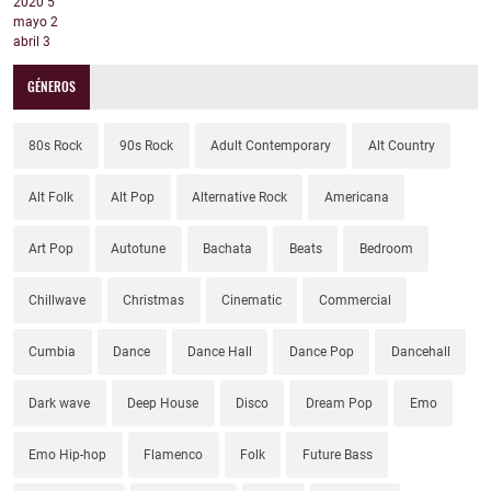
2020
5
mayo
2
abril
3
GÉNEROS
80s Rock
90s Rock
Adult Contemporary
Alt Country
Alt Folk
Alt Pop
Alternative Rock
Americana
Art Pop
Autotune
Bachata
Beats
Bedroom
Chillwave
Christmas
Cinematic
Commercial
Cumbia
Dance
Dance Hall
Dance Pop
Dancehall
Dark wave
Deep House
Disco
Dream Pop
Emo
Emo Hip-hop
Flamenco
Folk
Future Bass