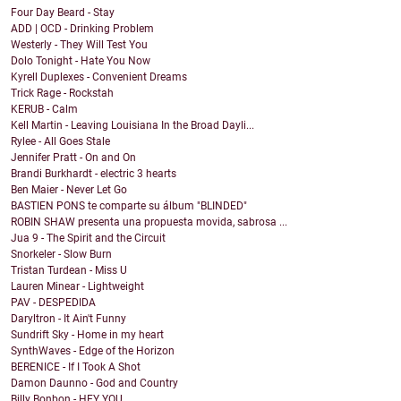
Four Day Beard - Stay
ADD | OCD - Drinking Problem
Westerly - They Will Test You
Dolo Tonight - Hate You Now
Kyrell Duplexes - Convenient Dreams
Trick Rage - Rockstah
KERUB - Calm
Kell Martin - Leaving Louisiana In the Broad Dayli...
Rylee - All Goes Stale
Jennifer Pratt - On and On
Brandi Burkhardt - electric 3 hearts
Ben Maier - Never Let Go
BASTIEN PONS te comparte su álbum "BLINDED"
ROBIN SHAW presenta una propuesta movida, sabrosa ...
Jua 9 - The Spirit and the Circuit
Snorkeler - Slow Burn
Tristan Turdean - Miss U
Lauren Minear - Lightweight
PAV - DESPEDIDA
Daryltron - It Ain't Funny
Sundrift Sky - Home in my heart
SynthWaves - Edge of the Horizon
BERENICE - If I Took A Shot
Damon Daunno - God and Country
Billy Bonbon - HEY YOU