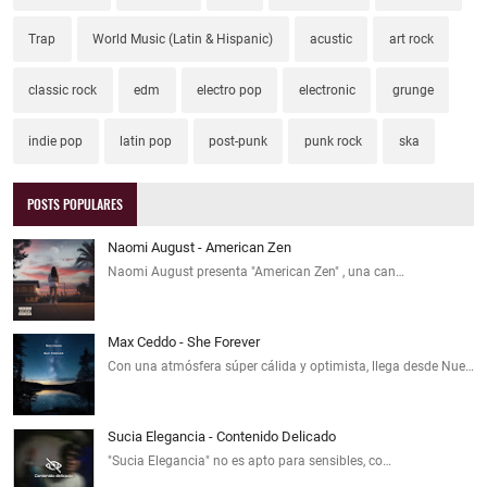
Trap
World Music (Latin & Hispanic)
acustic
art rock
classic rock
edm
electro pop
electronic
grunge
indie pop
latin pop
post-punk
punk rock
ska
POSTS POPULARES
Naomi August - American Zen
Naomi August presenta "American Zen" , una can…
Max Ceddo - She Forever
Con una atmósfera súper cálida y optimista, llega desde Nue…
Sucia Elegancia - Contenido Delicado
"Sucia Elegancia" no es apto para sensibles, co…