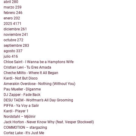
abril
280
marzo
259
febrero
246
enero
202
2025
4171
diciembre
261
noviembre
241
octubre
272
septiembre
283
agosto
337
julio
416
Chloe Saint - I Wanna be a Hamptons Wife
Cristian Levi - Tu Eres Amada
Cheche Milito - Where It All Began
Kardi - Not But Disco
Amerakin Overdose - Nothing (Without You)
Pau Mueller - Díganme
DJ Zapper - Fade Back
DESU TAEM - Wolfman’s All Day Grooming
PIFFA - Ya Voy a Salir
Kardi - Player 1
Nordstahl – Mjölnir
Jack Horton - Never Know Why (feat. Vesper Stockwell)
COMMOTION – stargazing
Cortez Lake - It's Just Me