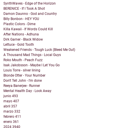
SynthWaves - Edge of the Horizon
BERENICE - If I Took A Shot
Damon Daunno - God and Country
Billy Bonbon - HEY YOU
Plastic Colors - Dime
Killa Kawaii - If Words Could Kill
After Nations - Adhuna
Dirk Garner - Black Widow
Lettuce - Gold Tooth
Weakened Friends - Tough Luck (Bleed Me Out)
A Thousand Mad Things - Local Guys
Roko Mouth - Peach Fuzz
Isak Jakobsson - Maybe I Let You Go
Louis Torre - silver lining
Blonde Otter - Your Number
Don't Tell John - I'm done
Reeya Banerjee - Runner
Mental Health Day - Look Away
junio
493
mayo
407
abril
357
marzo
332
febrero
411
enero
361
2024
3940