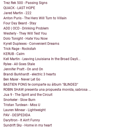
Trez Rek 500 - Passing Signs
QUACK - LAST HOPE
Jared Martin - 222
Anton Puris - The Hero Will Turn to Villain
Four Day Beard - Stay
ADD | OCD - Drinking Problem
Westerly - They Will Test You
Dolo Tonight - Hate You Now
Kyrell Duplexes - Convenient Dreams
Trick Rage - Rockstah
KERUB - Calm
Kell Martin - Leaving Louisiana In the Broad Dayli...
Rylee - All Goes Stale
Jennifer Pratt - On and On
Brandi Burkhardt - electric 3 hearts
Ben Maier - Never Let Go
BASTIEN PONS te comparte su álbum "BLINDED"
ROBIN SHAW presenta una propuesta movida, sabrosa ...
Jua 9 - The Spirit and the Circuit
Snorkeler - Slow Burn
Tristan Turdean - Miss U
Lauren Minear - Lightweight
PAV - DESPEDIDA
Daryltron - It Ain't Funny
Sundrift Sky - Home in my heart