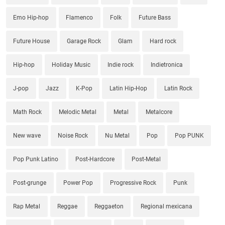
Emo Hip-hop
Flamenco
Folk
Future Bass
Future House
Garage Rock
Glam
Hard rock
Hip-hop
Holiday Music
Indie rock
Indietronica
J-pop
Jazz
K-Pop
Latin Hip-Hop
Latin Rock
Math Rock
Melodic Metal
Metal
Metalcore
New wave
Noise Rock
Nu Metal
Pop
Pop PUNK
Pop Punk Latino
Post-Hardcore
Post-Metal
Post-grunge
Power Pop
Progressive Rock
Punk
Rap Metal
Reggae
Reggaeton
Regional mexicana