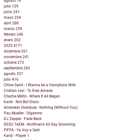
agosto
19
julio
129
junio
241
mayo
254
abril
280
marzo
259
febrero
246
enero
202
2025
4171
diciembre
261
noviembre
241
octubre
272
septiembre
283
agosto
337
julio
416
Chloe Saint - I Wanna be a Hamptons Wife
Cristian Levi - Tu Eres Amada
Cheche Milito - Where It All Began
Kardi - Not But Disco
Amerakin Overdose - Nothing (Without You)
Pau Mueller - Díganme
DJ Zapper - Fade Back
DESU TAEM - Wolfman’s All Day Grooming
PIFFA - Ya Voy a Salir
Kardi - Player 1