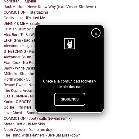
Nordstahl – Mjölnir
Jack Horton - Never Know Why (feat. Vesper Stockwell)
COMMOTION – stargazing
Cortez Lake - It's Just Me
JENNY & ME – Estate
Cristian Dujmović – Fin de un mundo
×
Alex Born To Be Wild - Nice Girls
Lake Rana - Bad Year
Alexandra Helgerson - We're Never Going Out
STRETCHING - Pencil Me In
Alexander Baum - Träume
¡Sigue nuestro
Fran Cruz - No Puedo
Jady - White Casket
blog!
Mittosis - Stop the questions
HorthWorld - 55
Únete a la comunidad rockera y
Beaudi Dwan - No Sense To Me
no te pierdas nada.
The Kepha Arcemont Experiment - Southern Boy
LUX TERMINA - Run Rabbit Run
SÍGUENOS
Yorke - Q BOOTY
Golsie – I’m here
Love Ghost – Sandcastles
COMMOTION - booty calls (rewind remix)
Stefan Certic - In My Skin
Noah Zayden - Ya no me doy
The Thing With Feathers - Dive Bar Breakdown