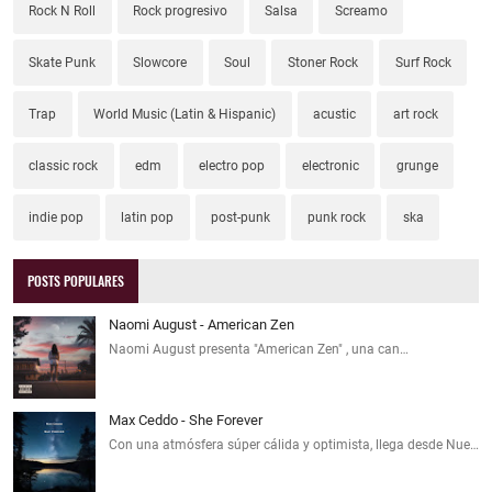
Rock N Roll
Rock progresivo
Salsa
Screamo
Skate Punk
Slowcore
Soul
Stoner Rock
Surf Rock
Trap
World Music (Latin & Hispanic)
acustic
art rock
classic rock
edm
electro pop
electronic
grunge
indie pop
latin pop
post-punk
punk rock
ska
POSTS POPULARES
Naomi August - American Zen
Naomi August presenta "American Zen" , una can…
Max Ceddo - She Forever
Con una atmósfera súper cálida y optimista, llega desde Nue…