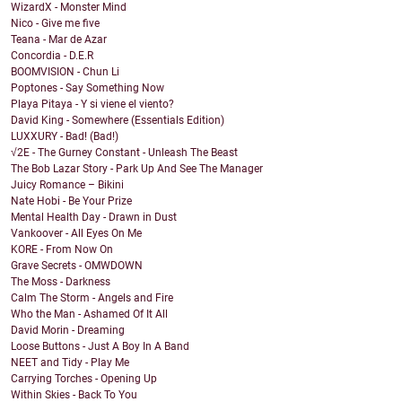
WizardX - Monster Mind
Nico - Give me five
Teana - Mar de Azar
Concordia - D.E.R
BOOMVISION - Chun Li
Poptones - Say Something Now
Playa Pitaya - Y si viene el viento?
David King - Somewhere (Essentials Edition)
LUXXURY - Bad! (Bad!)
√2E - The Gurney Constant - Unleash The Beast
The Bob Lazar Story - Park Up And See The Manager
Juicy Romance – Bikini
Nate Hobi - Be Your Prize
Mental Health Day - Drawn in Dust
Vankoover - All Eyes On Me
KORE - From Now On
Grave Secrets - OMWDOWN
The Moss - Darkness
Calm The Storm - Angels and Fire
Who the Man - Ashamed Of It All
David Morin - Dreaming
Loose Buttons - Just A Boy In A Band
NEET and Tidy - Play Me
Carrying Torches - Opening Up
Within Skies - Back To You