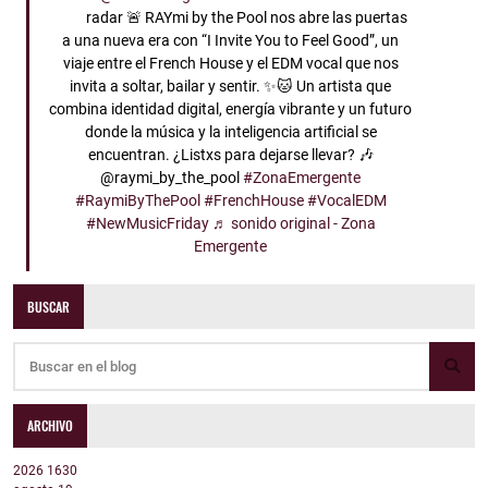
radar 🚨 RAYmi by the Pool nos abre las puertas
a una nueva era con “I Invite You to Feel Good”, un
viaje entre el French House y el EDM vocal que nos
invita a soltar, bailar y sentir. ✨🐱 Un artista que
combina identidad digital, energía vibrante y un futuro
donde la música y la inteligencia artificial se
encuentran. ¿Listxs para dejarse llevar? 🎶
@raymi_by_the_pool
#ZonaEmergente
#RaymiByThePool
#FrenchHouse
#VocalEDM
#NewMusicFriday
♬ sonido original - Zona
Emergente
BUSCAR
ARCHIVO
2026
1630