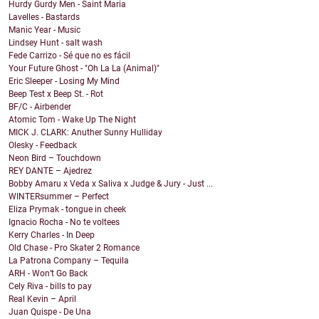
Hurdy Gurdy Men - Saint Maria
Lavelles - Bastards
Manic Year - Music
Lindsey Hunt - salt wash
Fede Carrizo - Sé que no es fácil
Your Future Ghost - "Oh La La (Animal)"
Eric Sleeper - Losing My Mind
Beep Test x Beep St. - Rot
BF/C - Airbender
Atomic Tom - Wake Up The Night
MICK J. CLARK: Anuther Sunny Hulliday
Olesky - Feedback
Neon Bird – Touchdown
REY DANTE – Ajedrez
Bobby Amaru x Veda x Saliva x Judge & Jury - Just ...
WINTERsummer – Perfect
Eliza Prymak - tongue in cheek
Ignacio Rocha - No te voltees
Kerry Charles - In Deep
Old Chase - Pro Skater 2 Romance
La Patrona Company – Tequila
ARH - Won’t Go Back
Cely Riva - bills to pay
Real Kevin – April
Juan Quispe - De Una