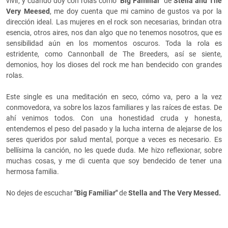
vivir, y cuando doy con rolas como
"Big Familiar"
de
Stella and The
Very Meesed
, me doy cuenta que mi camino de gustos va por la
dirección ideal. Las mujeres en el rock son necesarias, brindan otra
esencia, otros aires, nos dan algo que no tenemos nosotros, que es
sensibilidad aún en los momentos oscuros. Toda la rola es
estridente, como Cannonball de The Breeders, así se siente,
demonios, hoy los dioses del rock me han bendecido con grandes
rolas.
Este single es una meditación en seco, cómo va, pero a la vez
conmovedora, va sobre los lazos familiares y las raíces de estas. De
ahí venimos todos. Con una honestidad cruda y honesta,
entendemos el peso del pasado y la lucha interna de alejarse de los
seres queridos por salud mental, porque a veces es necesario. Es
bellísima la canción, no les quede duda. Me hizo reflexionar, sobre
muchas cosas, y me di cuenta que soy bendecido de tener una
hermosa familia.
No dejes de escuchar
"Big Familiar"
de
Stella and The Very Messed.