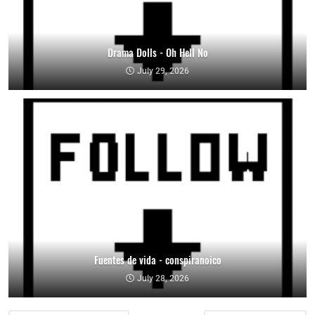
Drama Dolls - Oh Hell No
July 29, 2026
Fuentes de vida - conspiranoico
July 28, 2026