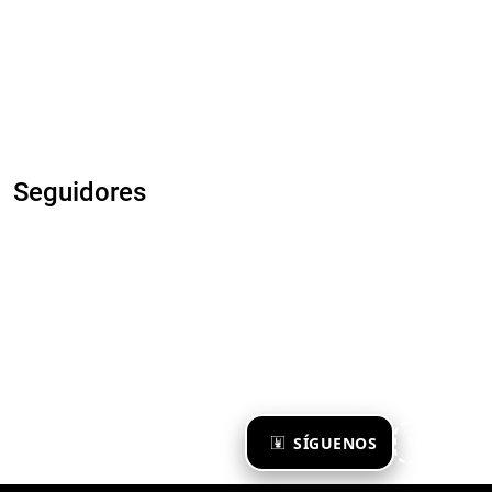
Seguidores
×
SÍGUENOS
Ya te sigo