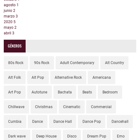
agosto
1
junio
2
marzo
3
2020
5
mayo
2
abril
3
GÉNEROS
80s Rock
90s Rock
Adult Contemporary
Alt Country
Alt Folk
Alt Pop
Alternative Rock
Americana
Art Pop
Autotune
Bachata
Beats
Bedroom
Chillwave
Christmas
Cinematic
Commercial
Cumbia
Dance
Dance Hall
Dance Pop
Dancehall
Dark wave
Deep House
Disco
Dream Pop
Emo