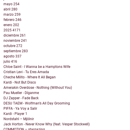
mayo
254
abril
280
marzo
259
febrero
246
enero
202
2025
4171
diciembre
261
noviembre
241
octubre
272
septiembre
283
agosto
337
julio
416
Chloe Saint - I Wanna be a Hamptons Wife
Cristian Levi - Tu Eres Amada
Cheche Milito - Where It All Began
Kardi - Not But Disco
Amerakin Overdose - Nothing (Without You)
Pau Mueller - Díganme
DJ Zapper - Fade Back
DESU TAEM - Wolfman’s All Day Grooming
PIFFA - Ya Voy a Salir
Kardi - Player 1
Nordstahl – Mjölnir
Jack Horton - Never Know Why (feat. Vesper Stockwell)
COMMOTION – stargazing