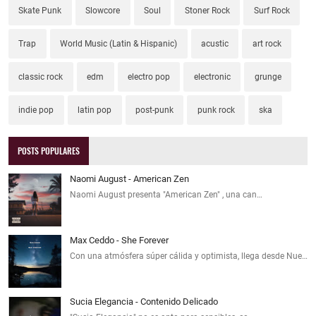
Skate Punk
Slowcore
Soul
Stoner Rock
Surf Rock
Trap
World Music (Latin & Hispanic)
acustic
art rock
classic rock
edm
electro pop
electronic
grunge
indie pop
latin pop
post-punk
punk rock
ska
POSTS POPULARES
Naomi August - American Zen
Naomi August presenta "American Zen" , una can…
Max Ceddo - She Forever
Con una atmósfera súper cálida y optimista, llega desde Nue…
Sucia Elegancia - Contenido Delicado