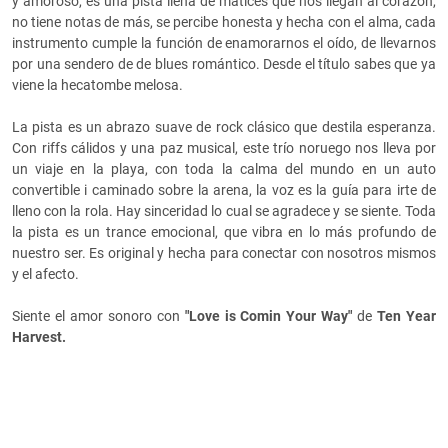
y amoroso, es una pista llena de matices que nos llegan al corazón,
no tiene notas de más, se percibe honesta y hecha con el alma, cada
instrumento cumple la función de enamorarnos el oído, de llevarnos
por una sendero de de blues romántico. Desde el título sabes que ya
viene la hecatombe melosa.
La pista es
un abrazo suave de rock clásico que destila esperanza.
Con riffs cálidos y una paz musical, este trío noruego nos lleva por
un viaje en la playa, con toda la calma del mundo en un auto
convertible i caminado sobre la arena, la voz es la guía para irte de
lleno con la rola. Hay sinceridad lo cual se agradece y se siente. Toda
la pista es un trance emocional, que vibra en lo más profundo de
nuestro ser. Es original y hecha para conectar con nosotros mismos
y el afecto.
Siente el amor sonoro con
"
Love is Comin Your Way"
de
Ten Year
Harvest.