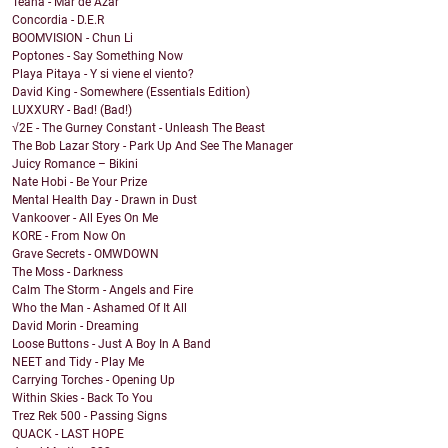
Teana - Mar de Azar
Concordia - D.E.R
BOOMVISION - Chun Li
Poptones - Say Something Now
Playa Pitaya - Y si viene el viento?
David King - Somewhere (Essentials Edition)
LUXXURY - Bad! (Bad!)
√2E - The Gurney Constant - Unleash The Beast
The Bob Lazar Story - Park Up And See The Manager
Juicy Romance – Bikini
Nate Hobi - Be Your Prize
Mental Health Day - Drawn in Dust
Vankoover - All Eyes On Me
KORE - From Now On
Grave Secrets - OMWDOWN
The Moss - Darkness
Calm The Storm - Angels and Fire
Who the Man - Ashamed Of It All
David Morin - Dreaming
Loose Buttons - Just A Boy In A Band
NEET and Tidy - Play Me
Carrying Torches - Opening Up
Within Skies - Back To You
Trez Rek 500 - Passing Signs
QUACK - LAST HOPE