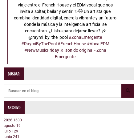
viaje entre el French House y el EDM vocal que nos
invita a soltar, bailar y sentir. ✨🐱 Un artista que
combina identidad digital, energía vibrante y un futuro
donde la música y la inteligencia artificial se
encuentran. ¿Listxs para dejarse llevar? 🎶
@raymi_by_the_pool
#ZonaEmergente
#RaymiByThePool
#FrenchHouse
#VocalEDM
#NewMusicFriday
♬ sonido original - Zona
Emergente
BUSCAR
ARCHIVO
2026
1630
agosto
19
julio
129
junio
241