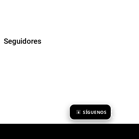
Seguidores
×
SÍGUENOS
Ya te sigo