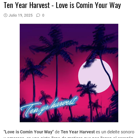
Ten Year Harvest - Love is Comin Your Way
Julio 19, 2025
0
"Love is Comin Your Way"
de
Ten Year Harvest
es un deleite sonoro