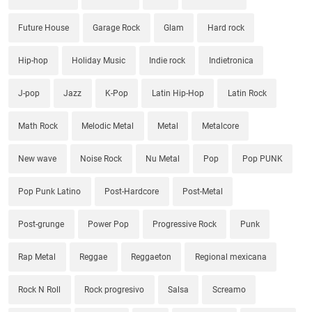
Future House
Garage Rock
Glam
Hard rock
Hip-hop
Holiday Music
Indie rock
Indietronica
J-pop
Jazz
K-Pop
Latin Hip-Hop
Latin Rock
Math Rock
Melodic Metal
Metal
Metalcore
New wave
Noise Rock
Nu Metal
Pop
Pop PUNK
Pop Punk Latino
Post-Hardcore
Post-Metal
Post-grunge
Power Pop
Progressive Rock
Punk
Rap Metal
Reggae
Reggaeton
Regional mexicana
Rock N Roll
Rock progresivo
Salsa
Screamo