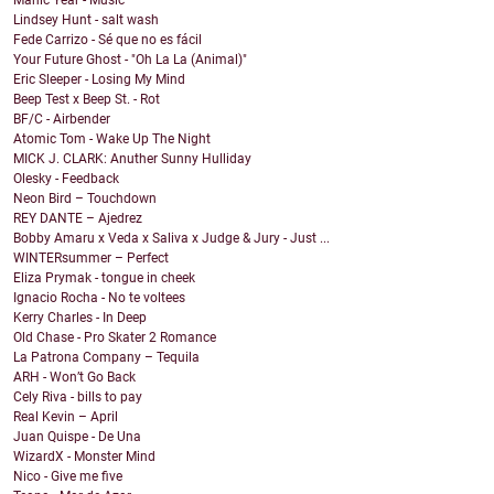
Manic Year - Music
Lindsey Hunt - salt wash
Fede Carrizo - Sé que no es fácil
Your Future Ghost - "Oh La La (Animal)"
Eric Sleeper - Losing My Mind
Beep Test x Beep St. - Rot
BF/C - Airbender
Atomic Tom - Wake Up The Night
MICK J. CLARK: Anuther Sunny Hulliday
Olesky - Feedback
Neon Bird – Touchdown
REY DANTE – Ajedrez
Bobby Amaru x Veda x Saliva x Judge & Jury - Just ...
WINTERsummer – Perfect
Eliza Prymak - tongue in cheek
Ignacio Rocha - No te voltees
Kerry Charles - In Deep
Old Chase - Pro Skater 2 Romance
La Patrona Company – Tequila
ARH - Won’t Go Back
Cely Riva - bills to pay
Real Kevin – April
Juan Quispe - De Una
WizardX - Monster Mind
Nico - Give me five