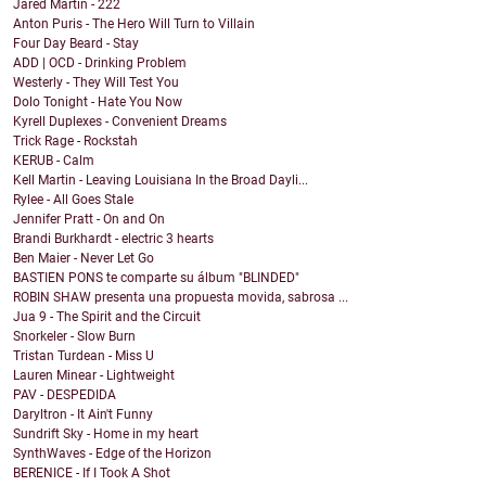
Jared Martin - 222
Anton Puris - The Hero Will Turn to Villain
Four Day Beard - Stay
ADD | OCD - Drinking Problem
Westerly - They Will Test You
Dolo Tonight - Hate You Now
Kyrell Duplexes - Convenient Dreams
Trick Rage - Rockstah
KERUB - Calm
Kell Martin - Leaving Louisiana In the Broad Dayli...
Rylee - All Goes Stale
Jennifer Pratt - On and On
Brandi Burkhardt - electric 3 hearts
Ben Maier - Never Let Go
BASTIEN PONS te comparte su álbum "BLINDED"
ROBIN SHAW presenta una propuesta movida, sabrosa ...
Jua 9 - The Spirit and the Circuit
Snorkeler - Slow Burn
Tristan Turdean - Miss U
Lauren Minear - Lightweight
PAV - DESPEDIDA
Daryltron - It Ain't Funny
Sundrift Sky - Home in my heart
SynthWaves - Edge of the Horizon
BERENICE - If I Took A Shot