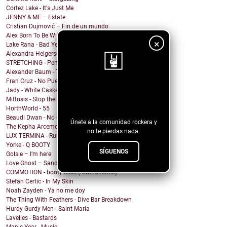
Cortez Lake - It's Just Me
JENNY & ME – Estate
Cristian Dujmović – Fin de un mundo
Alex Born To Be Wild - Nice Girls
×
Lake Rana - Bad Year
Alexandra Helgerson - We're Never Going Out
STRETCHING - Pencil Me In
Alexander Baum - Träume
Fran Cruz - No Puedo
¡Sigue nuestro
Jady - White Casket
Mittosis - Stop the questions
blog!
HorthWorld - 55
Beaudi Dwan - No Sense To Me
Únete a la comunidad rockera y
The Kepha Arcemont Experiment - Southern Boy
no te pierdas nada.
LUX TERMINA - Run Rabbit Run
Yorke - Q BOOTY
SÍGUENOS
Golsie – I’m here
Love Ghost – Sandcastles
COMMOTION - booty calls (rewind remix)
Stefan Certic - In My Skin
Noah Zayden - Ya no me doy
The Thing With Feathers - Dive Bar Breakdown
Hurdy Gurdy Men - Saint Maria
Lavelles - Bastards