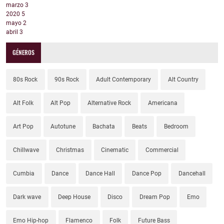
marzo
3
2020
5
mayo
2
abril
3
GÉNEROS
80s Rock
90s Rock
Adult Contemporary
Alt Country
Alt Folk
Alt Pop
Alternative Rock
Americana
Art Pop
Autotune
Bachata
Beats
Bedroom
Chillwave
Christmas
Cinematic
Commercial
Cumbia
Dance
Dance Hall
Dance Pop
Dancehall
Dark wave
Deep House
Disco
Dream Pop
Emo
Emo Hip-hop
Flamenco
Folk
Future Bass