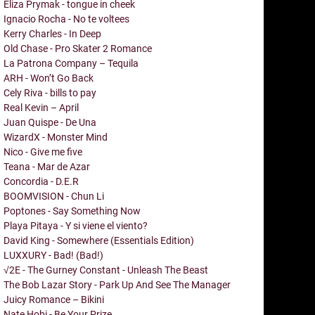
Eliza Prymak - tongue in cheek
Ignacio Rocha - No te voltees
Kerry Charles - In Deep
Old Chase - Pro Skater 2 Romance
La Patrona Company – Tequila
ARH - Won’t Go Back
Cely Riva - bills to pay
Real Kevin – April
Juan Quispe - De Una
WizardX - Monster Mind
Nico - Give me five
Teana - Mar de Azar
Concordia - D.E.R
BOOMVISION - Chun Li
Poptones - Say Something Now
Playa Pitaya - Y si viene el viento?
David King - Somewhere (Essentials Edition)
LUXXURY - Bad! (Bad!)
√2E - The Gurney Constant - Unleash The Beast
The Bob Lazar Story - Park Up And See The Manager
Juicy Romance – Bikini
Nate Hobi - Be Your Prize