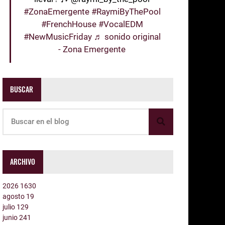
#ZonaEmergente
#RaymiByThePool
#FrenchHouse
#VocalEDM
#NewMusicFriday
♬ sonido original
- Zona Emergente
BUSCAR
ARCHIVO
2026
1630
agosto
19
julio
129
junio
241