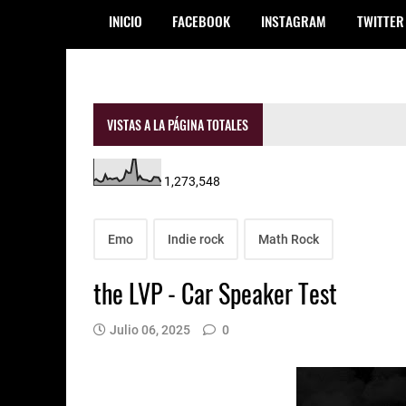
INICIO
FACEBOOK
INSTAGRAM
TWITTER
VISTAS A LA PÁGINA TOTALES
1,273,548
Emo
Indie rock
Math Rock
the LVP - Car Speaker Test
Julio 06, 2025
0