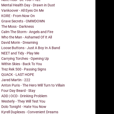
Mental Health Day - Drawn in Dust
Vankoover - All Eyes On Me
KORE - From Now On
Grave Secrets - OMWDOWN
The Moss - Darkness
Calm The Storm - Angels and Fire
Who the Man - Ashamed Of It All
David Morin - Dreaming
Loose Buttons - Just A Boy In A Band
NEET and Tidy - Play Me
Carrying Torches - Opening Up
Within Skies - Back To You
Trez Rek 500 - Passing Signs
QUACK - LAST HOPE
Jared Martin - 222
Anton Puris - The Hero Will Turn to Villain
Four Day Beard - Stay
ADD | OCD - Drinking Problem
Westerly - They Will Test You
Dolo Tonight - Hate You Now
Kyrell Duplexes - Convenient Dreams