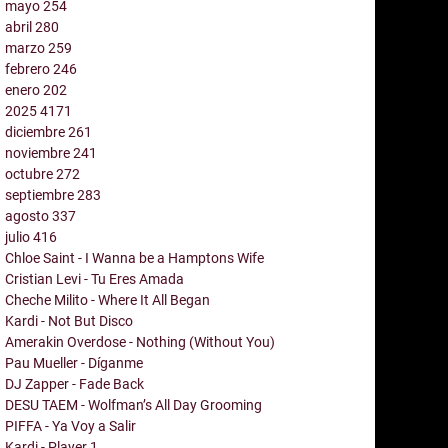
mayo
254
abril
280
marzo
259
febrero
246
enero
202
2025
4171
diciembre
261
noviembre
241
octubre
272
septiembre
283
agosto
337
julio
416
Chloe Saint - I Wanna be a Hamptons Wife
Cristian Levi - Tu Eres Amada
Cheche Milito - Where It All Began
Kardi - Not But Disco
Amerakin Overdose - Nothing (Without You)
Pau Mueller - Díganme
DJ Zapper - Fade Back
DESU TAEM - Wolfman’s All Day Grooming
PIFFA - Ya Voy a Salir
Kardi - Player 1