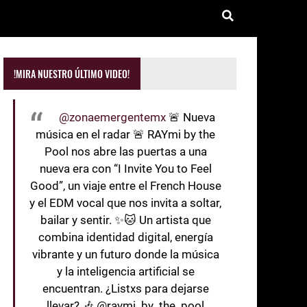
!MIRA NUESTRO ÚLTIMO VIDEO!
@zonaemergentemx
🚨 Nueva
música en el radar 🚨 RAYmi by the
Pool nos abre las puertas a una
nueva era con “I Invite You to Feel
Good”, un viaje entre el French House
y el EDM vocal que nos invita a soltar,
bailar y sentir. ✨🐱 Un artista que
combina identidad digital, energía
vibrante y un futuro donde la música
y la inteligencia artificial se
encuentran. ¿Listxs para dejarse
llevar? 🎶 @raymi_by_the_pool