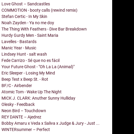
Love Ghost – Sandcastles
COMMOTION - booty calls (rewind remix)
Stefan Certic - In My Skin
Noah Zayden - Ya no me doy
The Thing With Feathers - Dive Bar Breakdown
Hurdy Gurdy Men - Saint Maria
Lavelles - Bastards
Manic Year - Music
Lindsey Hunt - salt wash
Fede Carrizo - Sé que no es fácil
Your Future Ghost - "Oh La La (Animal)"
Eric Sleeper - Losing My Mind
Beep Test x Beep St. - Rot
BF/C - Airbender
Atomic Tom - Wake Up The Night
MICK J. CLARK: Anuther Sunny Hulliday
Olesky - Feedback
Neon Bird – Touchdown
REY DANTE – Ajedrez
Bobby Amaru x Veda x Saliva x Judge & Jury - Just ...
WINTERsummer – Perfect