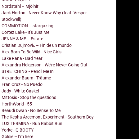
Nordstahl – Mjölnir
Jack Horton - Never Know Why (feat. Vesper
Stockwell)
COMMOTION – stargazing
Cortez Lake - It's Just Me
JENNY & ME – Estate
Cristian Dujmović – Fin de un mundo
Alex Born To Be Wild - Nice Girls
Lake Rana - Bad Year
Alexandra Helgerson - We're Never Going Out
STRETCHING - Pencil Me In
Alexander Baum - Träume
Fran Cruz - No Puedo
Jady - White Casket
Mittosis - Stop the questions
HorthWorld - 55
Beaudi Dwan - No Sense To Me
The Kepha Arcemont Experiment - Southern Boy
LUX TERMINA - Run Rabbit Run
Yorke - Q BOOTY
Golsie – I’m here