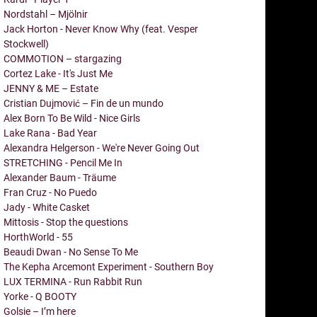
Nordstahl – Mjölnir
Jack Horton - Never Know Why (feat. Vesper
Stockwell)
COMMOTION – stargazing
Cortez Lake - It's Just Me
JENNY & ME – Estate
Cristian Dujmović – Fin de un mundo
Alex Born To Be Wild - Nice Girls
Lake Rana - Bad Year
Alexandra Helgerson - We're Never Going Out
STRETCHING - Pencil Me In
Alexander Baum - Träume
Fran Cruz - No Puedo
Jady - White Casket
Mittosis - Stop the questions
HorthWorld - 55
Beaudi Dwan - No Sense To Me
The Kepha Arcemont Experiment - Southern Boy
LUX TERMINA - Run Rabbit Run
Yorke - Q BOOTY
Golsie – I’m here