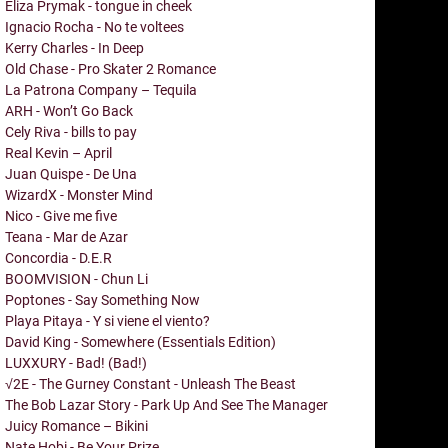
Eliza Prymak - tongue in cheek
Ignacio Rocha - No te voltees
Kerry Charles - In Deep
Old Chase - Pro Skater 2 Romance
La Patrona Company – Tequila
ARH - Won’t Go Back
Cely Riva - bills to pay
Real Kevin – April
Juan Quispe - De Una
WizardX - Monster Mind
Nico - Give me five
Teana - Mar de Azar
Concordia - D.E.R
BOOMVISION - Chun Li
Poptones - Say Something Now
Playa Pitaya - Y si viene el viento?
David King - Somewhere (Essentials Edition)
LUXXURY - Bad! (Bad!)
√2E - The Gurney Constant - Unleash The Beast
The Bob Lazar Story - Park Up And See The Manager
Juicy Romance – Bikini
Nate Hobi - Be Your Prize