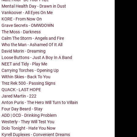
Mental Health Day - Drawn in Dust
Vankoover - All Eyes On Me
KORE - From Now On
Grave Secrets - OMWDOWN
The Moss - Darkness
Calm The Storm - Angels and Fire
Who the Man - Ashamed Of It All
David Morin - Dreaming
Loose Buttons - Just A Boy In A Band
NEET and Tidy - Play Me
Carrying Torches - Opening Up
Within Skies - Back To You
Trez Rek 500 - Passing Signs
QUACK - LAST HOPE
Jared Martin - 222
Anton Puris - The Hero Will Turn to Villain
Four Day Beard - Stay
ADD | OCD - Drinking Problem
Westerly - They Will Test You
Dolo Tonight - Hate You Now
Kyrell Duplexes - Convenient Dreams