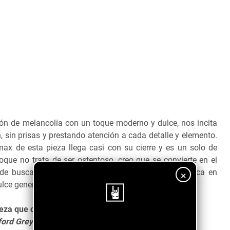
ón de melancolía con un toque moderno y dulce, nos incita
, sin prisas y prestando atención a cada detalle y elemento.
ax de esta pieza llega casi con su cierre y es un solo de
oque no trata de ser ostentoso, creo que se convierte en el
de buscar cierta complejidad técnica, su magia radica en
×
ulce general de la composición.
ieza que contiene la esencia del indie como uno busca
ford Grey"
en tu plataforma favorita.
¡Sigue nuestro blog!