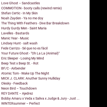
Love Ghost – Sandcastles
COMMOTION - booty calls (rewind remix)
Stefan Certic - In My Skin
Noah Zayden - Ya no me doy
The Thing With Feathers - Dive Bar Breakdown
Hurdy Gurdy Men - Saint Maria
Lavelles - Bastards
Manic Year - Music
Lindsey Hunt - salt wash
Fede Carrizo - Sé que no es fácil
Your Future Ghost - "Oh La La (Animal)"
Eric Sleeper - Losing My Mind
Beep Test x Beep St. - Rot
BF/C - Airbender
Atomic Tom - Wake Up The Night
MICK J. CLARK: Anuther Sunny Hulliday
Olesky - Feedback
Neon Bird – Touchdown
REY DANTE – Ajedrez
Bobby Amaru x Veda x Saliva x Judge & Jury - Just ...
WINTERsummer – Perfect