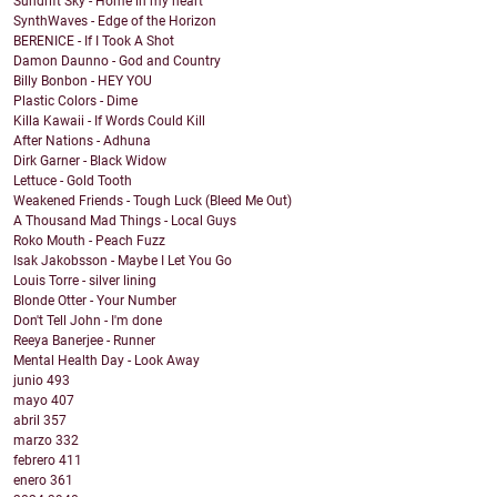
Sundrift Sky - Home in my heart
SynthWaves - Edge of the Horizon
BERENICE - If I Took A Shot
Damon Daunno - God and Country
Billy Bonbon - HEY YOU
Plastic Colors - Dime
Killa Kawaii - If Words Could Kill
After Nations - Adhuna
Dirk Garner - Black Widow
Lettuce - Gold Tooth
Weakened Friends - Tough Luck (Bleed Me Out)
A Thousand Mad Things - Local Guys
Roko Mouth - Peach Fuzz
Isak Jakobsson - Maybe I Let You Go
Louis Torre - silver lining
Blonde Otter - Your Number
Don't Tell John - I'm done
Reeya Banerjee - Runner
Mental Health Day - Look Away
junio
493
mayo
407
abril
357
marzo
332
febrero
411
enero
361