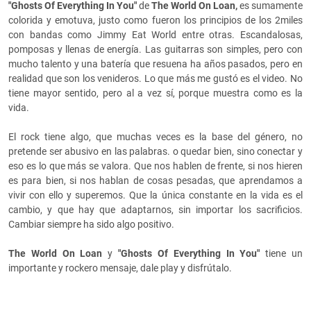
"Ghosts Of Everything In You"
de
The World On Loan,
es sumamente
colorida y emotuva, justo como fueron los principios de los 2miles
con bandas como Jimmy Eat World entre otras. Escandalosas,
pomposas y llenas de energía. Las guitarras son simples, pero con
mucho talento y una batería que resuena ha años pasados, pero en
realidad que son los venideros. Lo que más me gustó es el video. No
tiene mayor sentido, pero al a vez sí, porque muestra como es la
vida.
El rock tiene algo, que muchas veces es la base del género, no
pretende ser abusivo en las palabras. o quedar bien, sino conectar y
eso es lo que más se valora. Que nos hablen de frente, si nos hieren
es para bien, si nos hablan de cosas pesadas, que aprendamos a
vivir con ello y superemos. Que la única constante en la vida es el
cambio, y que hay que adaptarnos, sin importar los sacrificios.
Cambiar siempre ha sido algo positivo.
The World On Loan
y
"Ghosts Of Everything In You"
tiene un
importante y rockero mensaje, dale play y disfrútalo.