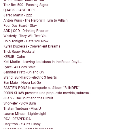
Trez Rek 500 - Passing Signs
QUACK - LAST HOPE
Jared Martin - 222
Anton Puris - The Hero Will Turn to Villain
Four Day Beard - Stay
ADD | OCD - Drinking Problem
Westerly - They Will Test You
Dolo Tonight - Hate You Now
Kyrell Duplexes - Convenient Dreams
Trick Rage - Rockstah
KERUB - Calm
Kell Martin - Leaving Louisiana In the Broad Dayli...
Rylee - All Goes Stale
Jennifer Pratt - On and On
Brandi Burkhardt - electric 3 hearts
Ben Maier - Never Let Go
BASTIEN PONS te comparte su álbum "BLINDED"
ROBIN SHAW presenta una propuesta movida, sabrosa ...
Jua 9 - The Spirit and the Circuit
Snorkeler - Slow Burn
Tristan Turdean - Miss U
Lauren Minear - Lightweight
PAV - DESPEDIDA
Daryltron - It Ain't Funny