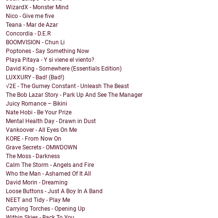
WizardX - Monster Mind
Nico - Give me five
Teana - Mar de Azar
Concordia - D.E.R
BOOMVISION - Chun Li
Poptones - Say Something Now
Playa Pitaya - Y si viene el viento?
David King - Somewhere (Essentials Edition)
LUXXURY - Bad! (Bad!)
√2E - The Gurney Constant - Unleash The Beast
The Bob Lazar Story - Park Up And See The Manager
Juicy Romance – Bikini
Nate Hobi - Be Your Prize
Mental Health Day - Drawn in Dust
Vankoover - All Eyes On Me
KORE - From Now On
Grave Secrets - OMWDOWN
The Moss - Darkness
Calm The Storm - Angels and Fire
Who the Man - Ashamed Of It All
David Morin - Dreaming
Loose Buttons - Just A Boy In A Band
NEET and Tidy - Play Me
Carrying Torches - Opening Up
Within Skies - Back To You