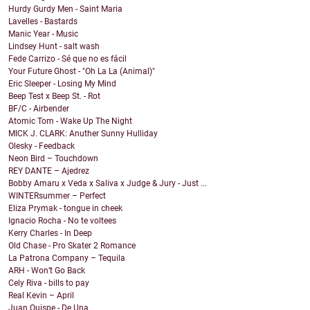
Hurdy Gurdy Men - Saint Maria
Lavelles - Bastards
Manic Year - Music
Lindsey Hunt - salt wash
Fede Carrizo - Sé que no es fácil
Your Future Ghost - "Oh La La (Animal)"
Eric Sleeper - Losing My Mind
Beep Test x Beep St. - Rot
BF/C - Airbender
Atomic Tom - Wake Up The Night
MICK J. CLARK: Anuther Sunny Hulliday
Olesky - Feedback
Neon Bird – Touchdown
REY DANTE – Ajedrez
Bobby Amaru x Veda x Saliva x Judge & Jury - Just ...
WINTERsummer – Perfect
Eliza Prymak - tongue in cheek
Ignacio Rocha - No te voltees
Kerry Charles - In Deep
Old Chase - Pro Skater 2 Romance
La Patrona Company – Tequila
ARH - Won’t Go Back
Cely Riva - bills to pay
Real Kevin – April
Juan Quispe - De Una