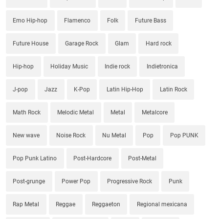
Emo Hip-hop
Flamenco
Folk
Future Bass
Future House
Garage Rock
Glam
Hard rock
Hip-hop
Holiday Music
Indie rock
Indietronica
J-pop
Jazz
K-Pop
Latin Hip-Hop
Latin Rock
Math Rock
Melodic Metal
Metal
Metalcore
New wave
Noise Rock
Nu Metal
Pop
Pop PUNK
Pop Punk Latino
Post-Hardcore
Post-Metal
Post-grunge
Power Pop
Progressive Rock
Punk
Rap Metal
Reggae
Reggaeton
Regional mexicana