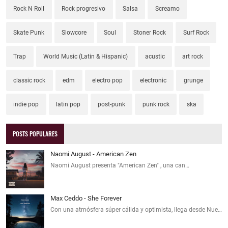
Rock N Roll
Rock progresivo
Salsa
Screamo
Skate Punk
Slowcore
Soul
Stoner Rock
Surf Rock
Trap
World Music (Latin & Hispanic)
acustic
art rock
classic rock
edm
electro pop
electronic
grunge
indie pop
latin pop
post-punk
punk rock
ska
POSTS POPULARES
Naomi August - American Zen
Naomi August presenta "American Zen" , una can…
Max Ceddo - She Forever
Con una atmósfera súper cálida y optimista, llega desde Nue…