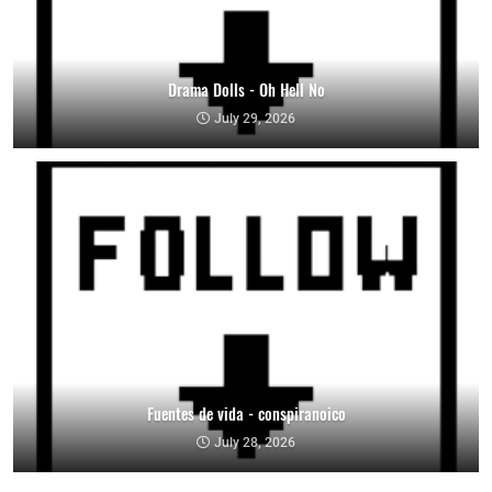
Drama Dolls - Oh Hell No
July 29, 2026
Fuentes de vida - conspiranoico
July 28, 2026