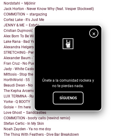
Nordstahl – Mjölnir
Jack Horton - Never Know Why (feat. Vesper Stockwell)
COMMOTION – stargazing
Cortez Lake - It's Just Me
JENNY & ME – Estate
Cristian Dujmović – Fin de un mundo
×
Alex Born To Be Wild - Nice Girls
Lake Rana - Bad Year
Alexandra Helgerson - We're Never Going Out
STRETCHING - Pencil Me In
Alexander Baum - Träume
¡Sigue nuestro
Fran Cruz - No Puedo
Jady - White Casket
blog!
Mittosis - Stop the questions
HorthWorld - 55
Únete a la comunidad rockera y
Beaudi Dwan - No Sense To Me
no te pierdas nada.
The Kepha Arcemont Experiment - Southern Boy
LUX TERMINA - Run Rabbit Run
SÍGUENOS
Yorke - Q BOOTY
Golsie – I’m here
Love Ghost – Sandcastles
COMMOTION - booty calls (rewind remix)
Stefan Certic - In My Skin
Noah Zayden - Ya no me doy
The Thing With Feathers - Dive Bar Breakdown