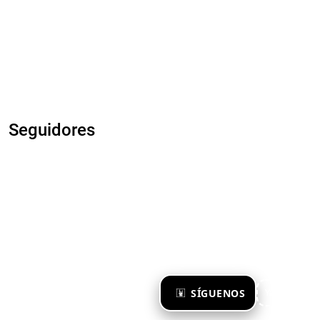
Seguidores
×
SÍGUENOS
Ya te sigo