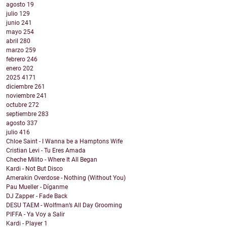
agosto
19
julio
129
junio
241
mayo
254
abril
280
marzo
259
febrero
246
enero
202
2025
4171
diciembre
261
noviembre
241
octubre
272
septiembre
283
agosto
337
julio
416
Chloe Saint - I Wanna be a Hamptons Wife
Cristian Levi - Tu Eres Amada
Cheche Milito - Where It All Began
Kardi - Not But Disco
Amerakin Overdose - Nothing (Without You)
Pau Mueller - Díganme
DJ Zapper - Fade Back
DESU TAEM - Wolfman’s All Day Grooming
PIFFA - Ya Voy a Salir
Kardi - Player 1