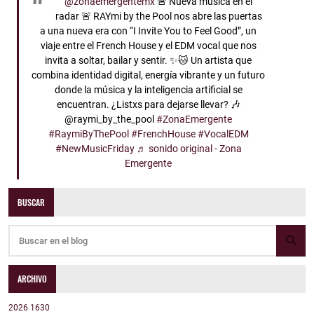
@zonaemergentemx
🚨 Nueva música en el
radar 🚨 RAYmi by the Pool nos abre las puertas
a una nueva era con “I Invite You to Feel Good”, un
viaje entre el French House y el EDM vocal que nos
invita a soltar, bailar y sentir. ✨🐱 Un artista que
combina identidad digital, energía vibrante y un futuro
donde la música y la inteligencia artificial se
encuentran. ¿Listxs para dejarse llevar? 🎶
@raymi_by_the_pool
#ZonaEmergente
#RaymiByThePool
#FrenchHouse
#VocalEDM
#NewMusicFriday
♬ sonido original - Zona
Emergente
BUSCAR
ARCHIVO
2026
1630