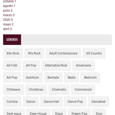
octubre
1
agosto
1
junio
2
marzo
3
2020
5
mayo
2
abril
3
GÉNEROS
80s Rock
90s Rock
Adult Contemporary
Alt Country
Alt Folk
Alt Pop
Alternative Rock
Americana
Art Pop
Autotune
Bachata
Beats
Bedroom
Chillwave
Christmas
Cinematic
Commercial
Cumbia
Dance
Dance Hall
Dance Pop
Dancehall
Dark wave
Deep House
Disco
Dream Pop
Emo