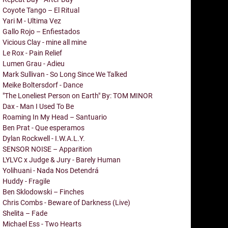
Coyote Tango – El Ritual
Yari M - Ultima Vez
Gallo Rojo – Enfiestados
Vicious Clay - mine all mine
Le Rox - Pain Relief
Lumen Grau - Adieu
Mark Sullivan - So Long Since We Talked
Meike Boltersdorf - Dance
"The Loneliest Person on Earth" By: TOM MINOR
Dax - Man I Used To Be
Roaming In My Head – Santuario
Ben Prat - Que esperamos
Dylan Rockwell - I.W.A.L.Y.
SENSOR NOISE – Apparition
LYLVC x Judge & Jury - Barely Human
Yolihuani - Nada Nos Detendrá
Huddy - Fragile
Ben Sklodowski – Finches
Chris Combs - Beware of Darkness (Live)
Shelita – Fade
Michael Ess - Two Hearts