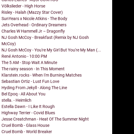
Völkslieder - High Horse
Risley - Halah (Mazzy Star Cover)
SunYears x Nicole Atkins - The Body
Jets Overhead - Ordinary Dreamers
Charles W Hammell Jr – Dragonfly
NJ Gosh McCoy - Breakfast (Remix by NJ Gosh
McCoy)
NJ Gosh McCoy - You're My Girl But You're My Man (...
René Antonio - 10:00 PM
The 5 AM - Stop Wait A Minute
The rainy season - In This Moment
Klarstein.rocks - When I'm Burning Matches
Sebastian Ortiz - Lust Fun Love
Hyding From Jekyll - Along The Line
Bel Epoq - All About You
stella. - Heimlich
Estella Dawn - I Like It Rough
Highway Terrier - Covid Blues
Jesse Creatchman - Heat Of The Summer Night
Cruel Bomb - Glass House
Cruel Bomb - World Breaker