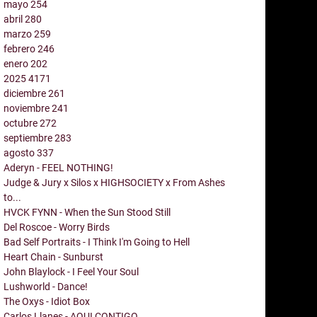
mayo
254
abril
280
marzo
259
febrero
246
enero
202
2025
4171
diciembre
261
noviembre
241
octubre
272
septiembre
283
agosto
337
Aderyn - FEEL NOTHING!
Judge & Jury x Silos x HIGHSOCIETY x From Ashes
to...
HVCK FYNN - When the Sun Stood Still
Del Roscoe - Worry Birds
Bad Self Portraits - I Think I'm Going to Hell
Heart Chain - Sunburst
John Blaylock - I Feel Your Soul
Lushworld - Dance!
The Oxys - Idiot Box
Carlos Llanes - AQUI CONTIGO