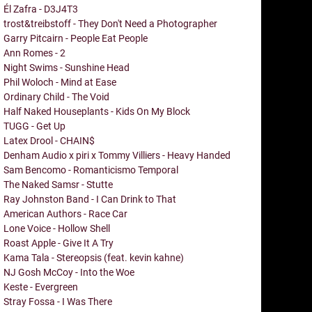
Él Zafra - D3J4T3
trost&treibstoff - They Don't Need a Photographer
Garry Pitcairn - People Eat People
Ann Romes - 2
Night Swims - Sunshine Head
Phil Woloch - Mind at Ease
Ordinary Child - The Void
Half Naked Houseplants - Kids On My Block
TUGG - Get Up
Latex Drool - CHAIN$
Denham Audio x piri x Tommy Villiers - Heavy Handed
Sam Bencomo - Romanticismo Temporal
The Naked Samsr - Stutte
Ray Johnston Band - I Can Drink to That
American Authors - Race Car
Lone Voice - Hollow Shell
Roast Apple - Give It A Try
Kama Tala - Stereopsis (feat. kevin kahne)
NJ Gosh McCoy - Into the Woe
Keste - Evergreen
Stray Fossa - I Was There