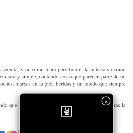
os setenta, y un ritmo lento pero fuerte, la música va como
oz clara y simple, contando͏ cosas que parecen parte de un
n coches, marcas en la piel, heridas y un miedo que siempre
×
ndo que la guitarra y la batería lleven el peso mientras la
¡Sigue nuestro blog!