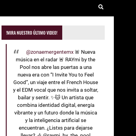
!MIRA NUESTRO ÚLTIMO VIDEO!
@zonaemergentemx
🚨 Nueva
música en el radar 🚨 RAYmi by the
Pool nos abre las puertas a una
nueva era con “I Invite You to Feel
Good”, un viaje entre el French House
y el EDM vocal que nos invita a soltar,
bailar y sentir. ✨🐱 Un artista que
combina identidad digital, energía
vibrante y un futuro donde la música
y la inteligencia artificial se
encuentran. ¿Listxs para dejarse
llevar? 🎶 @raymi_by_the_pool