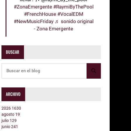
#ZonaEmergente
#RaymiByThePool
#FrenchHouse
#VocalEDM
#NewMusicFriday
♬ sonido original
- Zona Emergente
BUSCAR
ARCHIVO
2026
1630
agosto
19
julio
129
junio
241