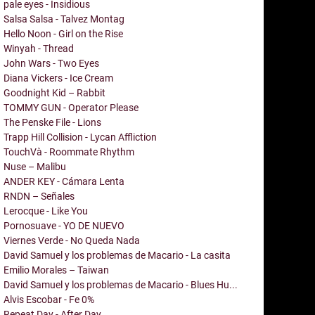
pale eyes - Insidious
Salsa Salsa - Talvez Montag
Hello Noon - Girl on the Rise
Winyah - Thread
John Wars - Two Eyes
Diana Vickers - Ice Cream
Goodnight Kid – Rabbit
TOMMY GUN - Operator Please
The Penske File - Lions
Trapp Hill Collision - Lycan Affliction
TouchVà - Roommate Rhythm
Nuse – Malibu
ANDER KEY - Cámara Lenta
RNDN – Señales
Lerocque - Like You
Pornosuave - YO DE NUEVO
Viernes Verde - No Queda Nada
David Samuel y los problemas de Macario - La casita
Emilio Morales – Taiwan
David Samuel y los problemas de Macario - Blues Hu...
Alvis Escobar - Fe 0%
Repeat Day - After Day