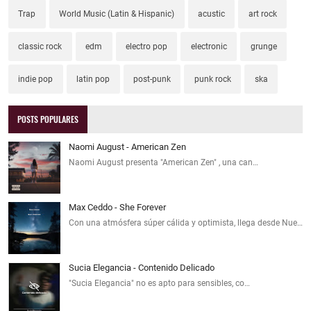
Trap
World Music (Latin & Hispanic)
acustic
art rock
classic rock
edm
electro pop
electronic
grunge
indie pop
latin pop
post-punk
punk rock
ska
POSTS POPULARES
Naomi August - American Zen
Naomi August presenta "American Zen" , una can…
Max Ceddo - She Forever
Con una atmósfera súper cálida y optimista, llega desde Nue…
Sucia Elegancia - Contenido Delicado
"Sucia Elegancia" no es apto para sensibles, co…