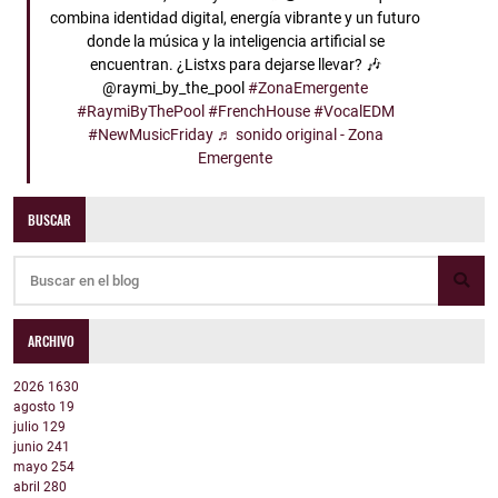
combina identidad digital, energía vibrante y un futuro
donde la música y la inteligencia artificial se
encuentran. ¿Listxs para dejarse llevar? 🎶
@raymi_by_the_pool
#ZonaEmergente
#RaymiByThePool
#FrenchHouse
#VocalEDM
#NewMusicFriday
♬ sonido original - Zona
Emergente
BUSCAR
ARCHIVO
2026
1630
agosto
19
julio
129
junio
241
mayo
254
abril
280