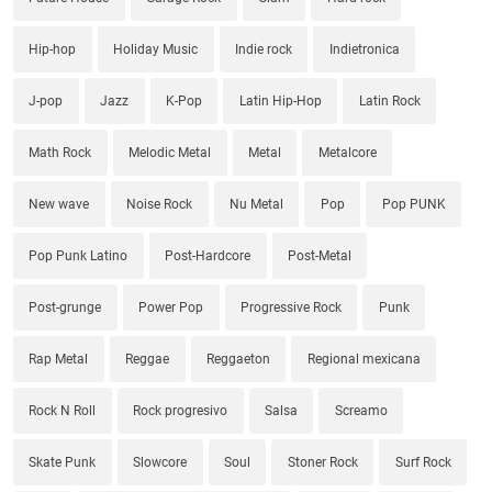
Hip-hop
Holiday Music
Indie rock
Indietronica
J-pop
Jazz
K-Pop
Latin Hip-Hop
Latin Rock
Math Rock
Melodic Metal
Metal
Metalcore
New wave
Noise Rock
Nu Metal
Pop
Pop PUNK
Pop Punk Latino
Post-Hardcore
Post-Metal
Post-grunge
Power Pop
Progressive Rock
Punk
Rap Metal
Reggae
Reggaeton
Regional mexicana
Rock N Roll
Rock progresivo
Salsa
Screamo
Skate Punk
Slowcore
Soul
Stoner Rock
Surf Rock