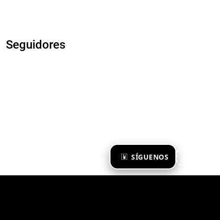
Seguidores
×
SÍGUENOS
Ya te sigo