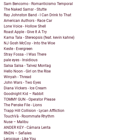
Sam Bencomo - Romanticismo Temporal
The Naked Samsr - Stutte
Ray Johnston Band - I Can Drink to That
American Authors - Race Car
Lone Voice - Hollow Shell
Roast Apple - Give It A Try
Kama Tala - Stereopsis (feat. kevin kahne)
NJ Gosh McCoy - Into the Woe
Keste - Evergreen
Stray Fossa - I Was There
pale eyes - Insidious
Salsa Salsa - Talvez Montag
Hello Noon - Girl on the Rise
Winyah - Thread
John Wars - Two Eyes
Diana Vickers - Ice Cream
Goodnight Kid – Rabbit
TOMMY GUN - Operator Please
The Penske File - Lions
Trapp Hill Collision - Lycan Affliction
TouchVà - Roommate Rhythm
Nuse – Malibu
ANDER KEY - Cámara Lenta
RNDN – Señales
Lerocque - Like You