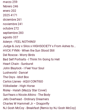
marzo
259
febrero
246
enero
202
2025
4171
diciembre
261
noviembre
241
octubre
272
septiembre
283
agosto
337
Aderyn - FEEL NOTHING!
Judge & Jury x Silos x HIGHSOCIETY x From Ashes to...
HVCK FYNN - When the Sun Stood Still
Del Roscoe - Worry Birds
Bad Self Portraits - I Think I'm Going to Hell
Heart Chain - Sunburst
John Blaylock - I Feel Your Soul
Lushworld - Dance!
The Oxys - Idiot Box
Carlos Llanes - AQUI CONTIGO
Völkslieder - High Horse
Risley - Halah (Mazzy Star Cover)
SunYears x Nicole Atkins - The Body
Jets Overhead - Ordinary Dreamers
Charles W Hammell Jr – Dragonfly
NJ Gosh McCoy - Breakfast (Remix by NJ Gosh McCoy)