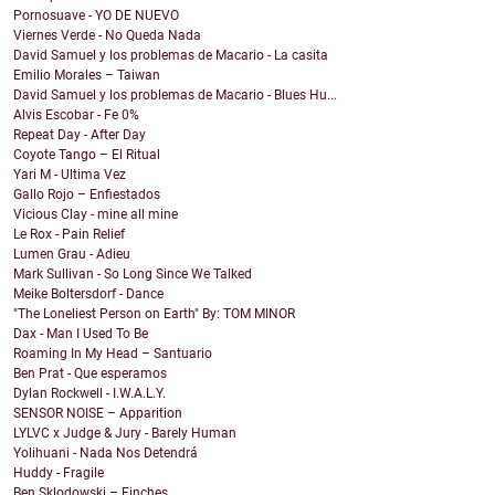
Pornosuave - YO DE NUEVO
Viernes Verde - No Queda Nada
David Samuel y los problemas de Macario - La casita
Emilio Morales – Taiwan
David Samuel y los problemas de Macario - Blues Hu...
Alvis Escobar - Fe 0%
Repeat Day - After Day
Coyote Tango – El Ritual
Yari M - Ultima Vez
Gallo Rojo – Enfiestados
Vicious Clay - mine all mine
Le Rox - Pain Relief
Lumen Grau - Adieu
Mark Sullivan - So Long Since We Talked
Meike Boltersdorf - Dance
"The Loneliest Person on Earth" By: TOM MINOR
Dax - Man I Used To Be
Roaming In My Head – Santuario
Ben Prat - Que esperamos
Dylan Rockwell - I.W.A.L.Y.
SENSOR NOISE – Apparition
LYLVC x Judge & Jury - Barely Human
Yolihuani - Nada Nos Detendrá
Huddy - Fragile
Ben Sklodowski – Finches