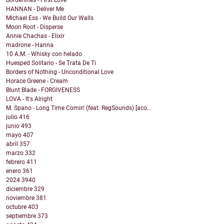
Borderlines - First Love
HANNAN - Deliver Me
Michael Ess - We Build Our Walls
Moon Root - Disperse
Annie Chachas - Elixir
madrone - Hanna
10 A.M. - Whisky con helado
Huesped Solitario - Se Trata De Ti
Borders of Nothing - Unconditional Love
Horace Greene - Cream
Blunt Blade - FORGIVENESS
LOVA - It's Alright
M. Spano - Long Time Comin' (feat. RegSounds) [aco...
julio
416
junio
493
mayo
407
abril
357
marzo
332
febrero
411
enero
361
2024
3940
diciembre
329
noviembre
381
octubre
403
septiembre
373