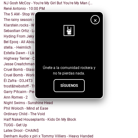
NJ Gosh McCoy - You're My Girl But You're My Man (...
René Antonio - 10:00 PM
The 5 AM - Stop Wait A Minute
×
The rainy season - In This Moment
Klarstein.rocks - When I'm Burning Matches
Sebastian Ortiz - Lust Fun Love
Hyding From Jekyll - Along The Line
Bel Epoq - All About You
stella. - Heimlich
¡Sigue nuestro
Estella Dawn - I Like It Rough
blog!
Highway Terrier - Covid Blues
Jesse Creatchman - Heat Of The Summer Night
Únete a la comunidad rockera y
Cruel Bomb - Glass House
no te pierdas nada.
Cruel Bomb - World Breaker
Él Zafra - D3J4T3
SÍGUENOS
trost&treibstoff - They Don't Need a Photographer
Garry Pitcairn - People Eat People
Ann Romes - 2
Night Swims - Sunshine Head
Phil Woloch - Mind at Ease
Ordinary Child - The Void
Half Naked Houseplants - Kids On My Block
TUGG - Get Up
Latex Drool - CHAIN$
Denham Audio x piri x Tommy Villiers - Heavy Handed