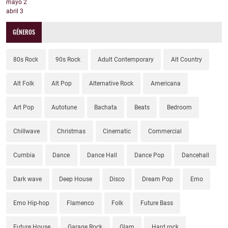
mayo
2
abril
3
GÉNEROS
80s Rock
90s Rock
Adult Contemporary
Alt Country
Alt Folk
Alt Pop
Alternative Rock
Americana
Art Pop
Autotune
Bachata
Beats
Bedroom
Chillwave
Christmas
Cinematic
Commercial
Cumbia
Dance
Dance Hall
Dance Pop
Dancehall
Dark wave
Deep House
Disco
Dream Pop
Emo
Emo Hip-hop
Flamenco
Folk
Future Bass
Future House
Garage Rock
Glam
Hard rock