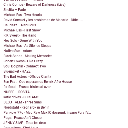
Chris Combs - Beware of Darkness (Live)
Shelita – Fade
Michael Ess - Two Hearts
David Samuel y los problemas de Macario - Difícil ...
Da Plazz – Nebulous
Michael Ess - First Snow
R K Sweet - The Hand
Hey Solo - Done With You
Michael Ess - As Silence Steeps
Native Sun - Adam
Black Sands - Making Memories
Robert Owens - Like Crazy
Soul Dolphin - Connect Two
Bluejacket - HAZE
The Bad Actors - Offside Clarity
Ben Prat - Que esperamos Remix Afro House
fer floral - Frases tristes al azar
NUBBE – ROSITA
katie drives - SCREAM!!
DESU TAEM - Three Suns
Nordstahl - Ragnarök in Berlin
Pankow_77c - Mad Raw Max [Cyberpunk Insane Fury] V...
Pags - Peace Ain't Cheap
JENNY & ME - Tous les deux