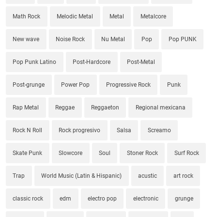
Math Rock
Melodic Metal
Metal
Metalcore
New wave
Noise Rock
Nu Metal
Pop
Pop PUNK
Pop Punk Latino
Post-Hardcore
Post-Metal
Post-grunge
Power Pop
Progressive Rock
Punk
Rap Metal
Reggae
Reggaeton
Regional mexicana
Rock N Roll
Rock progresivo
Salsa
Screamo
Skate Punk
Slowcore
Soul
Stoner Rock
Surf Rock
Trap
World Music (Latin & Hispanic)
acustic
art rock
classic rock
edm
electro pop
electronic
grunge