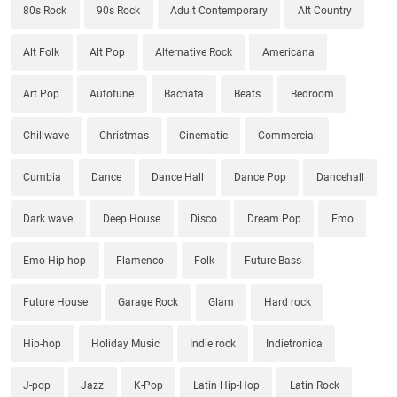
80s Rock
90s Rock
Adult Contemporary
Alt Country
Alt Folk
Alt Pop
Alternative Rock
Americana
Art Pop
Autotune
Bachata
Beats
Bedroom
Chillwave
Christmas
Cinematic
Commercial
Cumbia
Dance
Dance Hall
Dance Pop
Dancehall
Dark wave
Deep House
Disco
Dream Pop
Emo
Emo Hip-hop
Flamenco
Folk
Future Bass
Future House
Garage Rock
Glam
Hard rock
Hip-hop
Holiday Music
Indie rock
Indietronica
J-pop
Jazz
K-Pop
Latin Hip-Hop
Latin Rock