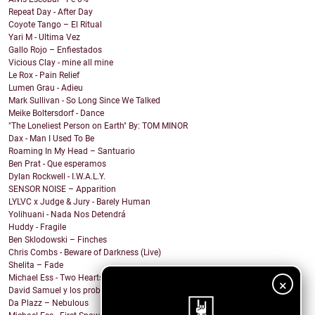
Repeat Day - After Day
Coyote Tango – El Ritual
Yari M - Ultima Vez
Gallo Rojo – Enfiestados
Vicious Clay - mine all mine
Le Rox - Pain Relief
Lumen Grau - Adieu
Mark Sullivan - So Long Since We Talked
Meike Boltersdorf - Dance
"The Loneliest Person on Earth" By: TOM MINOR
Dax - Man I Used To Be
Roaming In My Head – Santuario
Ben Prat - Que esperamos
Dylan Rockwell - I.W.A.L.Y.
SENSOR NOISE – Apparition
LYLVC x Judge & Jury - Barely Human
Yolihuani - Nada Nos Detendrá
Huddy - Fragile
Ben Sklodowski – Finches
Chris Combs - Beware of Darkness (Live)
Shelita – Fade
Michael Ess - Two Hearts
×
David Samuel y los problemas de Macario - Difícil ...
Da Plazz – Nebulous