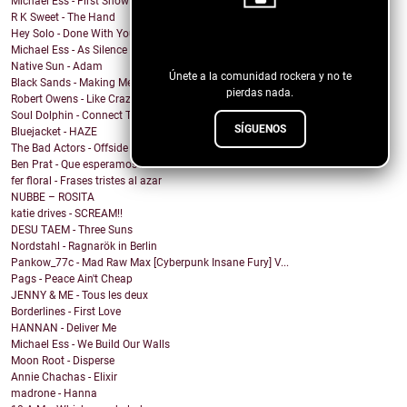
Michael Ess - First Snow
R K Sweet - The Hand
Hey Solo - Done With You
¡Sigue nuestro blog!
Michael Ess - As Silence Steeps
Native Sun - Adam
Únete a la comunidad rockera y no te
Black Sands - Making Memories
pierdas nada.
Robert Owens - Like Crazy
Soul Dolphin - Connect Two
SÍGUENOS
Bluejacket - HAZE
The Bad Actors - Offside Clarity
Ben Prat - Que esperamos Remix Afro House
fer floral - Frases tristes al azar
NUBBE – ROSITA
katie drives - SCREAM!!
DESU TAEM - Three Suns
Nordstahl - Ragnarök in Berlin
Pankow_77c - Mad Raw Max [Cyberpunk Insane Fury] V...
Pags - Peace Ain't Cheap
JENNY & ME - Tous les deux
Borderlines - First Love
HANNAN - Deliver Me
Michael Ess - We Build Our Walls
Moon Root - Disperse
Annie Chachas - Elixir
madrone - Hanna