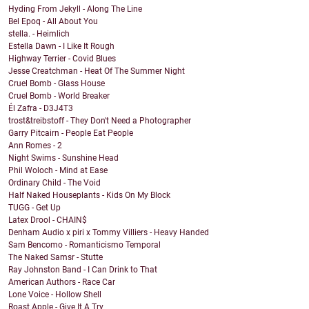
Hyding From Jekyll - Along The Line
Bel Epoq - All About You
stella. - Heimlich
Estella Dawn - I Like It Rough
Highway Terrier - Covid Blues
Jesse Creatchman - Heat Of The Summer Night
Cruel Bomb - Glass House
Cruel Bomb - World Breaker
Él Zafra - D3J4T3
trost&treibstoff - They Don't Need a Photographer
Garry Pitcairn - People Eat People
Ann Romes - 2
Night Swims - Sunshine Head
Phil Woloch - Mind at Ease
Ordinary Child - The Void
Half Naked Houseplants - Kids On My Block
TUGG - Get Up
Latex Drool - CHAIN$
Denham Audio x piri x Tommy Villiers - Heavy Handed
Sam Bencomo - Romanticismo Temporal
The Naked Samsr - Stutte
Ray Johnston Band - I Can Drink to That
American Authors - Race Car
Lone Voice - Hollow Shell
Roast Apple - Give It A Try