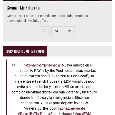
Gerina - Me Faltas Tu
Gerina - Me Faltas Tu Lejos de ser una balada romántica
convencional, Me faltas Tú…
!MIRA NUESTRO ÚLTIMO VIDEO!
@zonaemergentemx
🚨 Nueva música en el
radar 🚨 RAYmi by the Pool nos abre las puertas
a una nueva era con “I Invite You to Feel Good”, un
viaje entre el French House y el EDM vocal que nos
invita a soltar, bailar y sentir. ✨🐱 Un artista que
combina identidad digital, energía vibrante y un futuro
donde la música y la inteligencia artificial se
encuentran. ¿Listxs para dejarse llevar? 🎶
@raymi_by_the_pool
#ZonaEmergente
#RaymiByThePool
#FrenchHouse
#VocalEDM