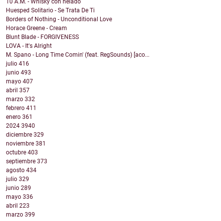
10 A.M. - Whisky con helado
Huesped Solitario - Se Trata De Ti
Borders of Nothing - Unconditional Love
Horace Greene - Cream
Blunt Blade - FORGIVENESS
LOVA - It's Alright
M. Spano - Long Time Comin' (feat. RegSounds) [aco...
julio
416
junio
493
mayo
407
abril
357
marzo
332
febrero
411
enero
361
2024
3940
diciembre
329
noviembre
381
octubre
403
septiembre
373
agosto
434
julio
329
junio
289
mayo
336
abril
223
marzo
399