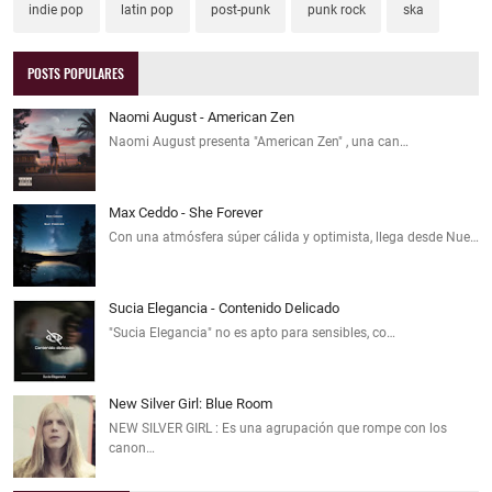
indie pop
latin pop
post-punk
punk rock
ska
POSTS POPULARES
Naomi August - American Zen
Naomi August presenta "American Zen" , una can…
Max Ceddo - She Forever
Con una atmósfera súper cálida y optimista, llega desde Nue…
Sucia Elegancia - Contenido Delicado
"Sucia Elegancia" no es apto para sensibles, co…
New Silver Girl: Blue Room
NEW SILVER GIRL : Es una agrupación que rompe con los
canon…