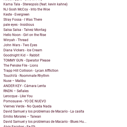
Kama Tala - Stereopsis (feat. kevin kahne)
NJ Gosh McCoy - Into the Woe
Keste - Evergreen
Stray Fossa - I Was There
pale eyes - Insidious
Salsa Salsa - Talvez Montag
Hello Noon - Girl on the Rise
Winyah - Thread
John Wars - Two Eyes
Diana Vickers - Ice Cream
Goodnight Kid – Rabbit
TOMMY GUN - Operator Please
The Penske File - Lions
Trapp Hill Collision - Lycan Affliction
TouchVà - Roommate Rhythm
Nuse – Malibu
ANDER KEY - Cámara Lenta
RNDN – Señales
Lerocque - Like You
Pornosuave - YO DE NUEVO
Viernes Verde - No Queda Nada
David Samuel y los problemas de Macario - La casita
Emilio Morales – Taiwan
David Samuel y los problemas de Macario - Blues Hu...
Alvis Escobar - Fe 0%