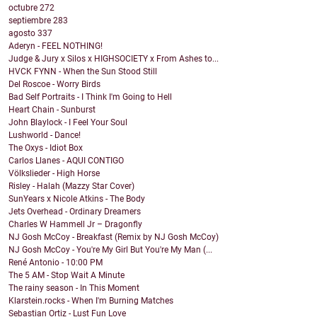
octubre
272
septiembre
283
agosto
337
Aderyn - FEEL NOTHING!
Judge & Jury x Silos x HIGHSOCIETY x From Ashes to...
HVCK FYNN - When the Sun Stood Still
Del Roscoe - Worry Birds
Bad Self Portraits - I Think I'm Going to Hell
Heart Chain - Sunburst
John Blaylock - I Feel Your Soul
Lushworld - Dance!
The Oxys - Idiot Box
Carlos Llanes - AQUI CONTIGO
Völkslieder - High Horse
Risley - Halah (Mazzy Star Cover)
SunYears x Nicole Atkins - The Body
Jets Overhead - Ordinary Dreamers
Charles W Hammell Jr – Dragonfly
NJ Gosh McCoy - Breakfast (Remix by NJ Gosh McCoy)
NJ Gosh McCoy - You're My Girl But You're My Man (...
René Antonio - 10:00 PM
The 5 AM - Stop Wait A Minute
The rainy season - In This Moment
Klarstein.rocks - When I'm Burning Matches
Sebastian Ortiz - Lust Fun Love