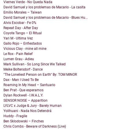
Viernes Verde - No Queda Nada
David Samuel y los problemas de Macario - La casita
Emilio Morales – Taiwan
David Samuel y los problemas de Macario - Blues Hu...
Alvis Escobar - Fe 0%
Repeat Day - After Day
Coyote Tango – El Ritual
Yari M - Ultima Vez
Gallo Rojo – Enfiestados
Vicious Clay - mine all mine
Le Rox - Pain Relief
Lumen Grau - Adieu
Mark Sullivan - So Long Since We Talked
Meike Boltersdorf - Dance
"The Loneliest Person on Earth" By: TOM MINOR
Dax - Man I Used To Be
Roaming In My Head – Santuario
Ben Prat - Que esperamos
Dylan Rockwell - I.W.A.L.Y.
SENSOR NOISE – Apparition
LYLVC x Judge & Jury - Barely Human
Yolihuani - Nada Nos Detendrá
Huddy - Fragile
Ben Sklodowski – Finches
Chris Combs - Beware of Darkness (Live)