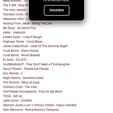
no te pierdas nada.
René Antonio - 10:00 PM
The 5 AM - Stop Wait A Minute
The rainy season - In This Moment
SÍGUENOS
Klarstein.rocks - When I'm Burning Matches
Sebastian Ortiz - Lust Fun Love
Hyding From Jekyll - Along The Line
Bel Epoq - All About You
stella. - Heimlich
Estella Dawn - I Like It Rough
Highway Terrier - Covid Blues
Jesse Creatchman - Heat Of The Summer Night
Cruel Bomb - Glass House
Cruel Bomb - World Breaker
Él Zafra - D3J4T3
trost&treibstoff - They Don't Need a Photographer
Garry Pitcairn - People Eat People
Ann Romes - 2
Night Swims - Sunshine Head
Phil Woloch - Mind at Ease
Ordinary Child - The Void
Half Naked Houseplants - Kids On My Block
TUGG - Get Up
Latex Drool - CHAIN$
Denham Audio x piri x Tommy Villiers - Heavy Handed
Sam Bencomo - Romanticismo Temporal