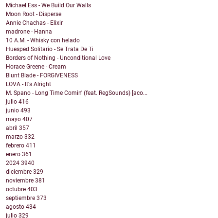
Michael Ess - We Build Our Walls
Moon Root - Disperse
Annie Chachas - Elixir
madrone - Hanna
10 A.M. - Whisky con helado
Huesped Solitario - Se Trata De Ti
Borders of Nothing - Unconditional Love
Horace Greene - Cream
Blunt Blade - FORGIVENESS
LOVA - It's Alright
M. Spano - Long Time Comin' (feat. RegSounds) [aco...
julio
416
junio
493
mayo
407
abril
357
marzo
332
febrero
411
enero
361
2024
3940
diciembre
329
noviembre
381
octubre
403
septiembre
373
agosto
434
julio
329