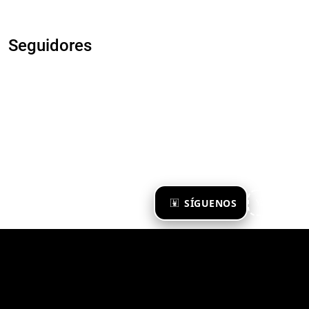
Seguidores
×
SÍGUENOS
Ya te sigo