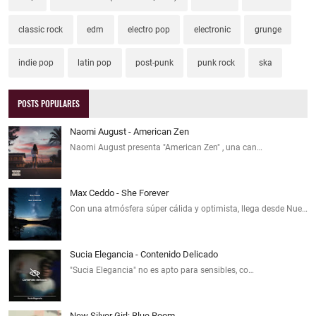
classic rock
edm
electro pop
electronic
grunge
indie pop
latin pop
post-punk
punk rock
ska
POSTS POPULARES
Naomi August - American Zen
Naomi August presenta "American Zen" , una can…
Max Ceddo - She Forever
Con una atmósfera súper cálida y optimista, llega desde Nue…
Sucia Elegancia - Contenido Delicado
"Sucia Elegancia" no es apto para sensibles, co…
New Silver Girl: Blue Room