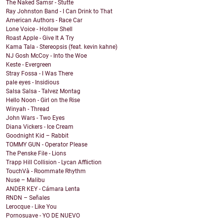
The Naked Samsr - Stutte
Ray Johnston Band - I Can Drink to That
American Authors - Race Car
Lone Voice - Hollow Shell
Roast Apple - Give It A Try
Kama Tala - Stereopsis (feat. kevin kahne)
NJ Gosh McCoy - Into the Woe
Keste - Evergreen
Stray Fossa - I Was There
pale eyes - Insidious
Salsa Salsa - Talvez Montag
Hello Noon - Girl on the Rise
Winyah - Thread
John Wars - Two Eyes
Diana Vickers - Ice Cream
Goodnight Kid – Rabbit
TOMMY GUN - Operator Please
The Penske File - Lions
Trapp Hill Collision - Lycan Affliction
TouchVà - Roommate Rhythm
Nuse – Malibu
ANDER KEY - Cámara Lenta
RNDN – Señales
Lerocque - Like You
Pornosuave - YO DE NUEVO