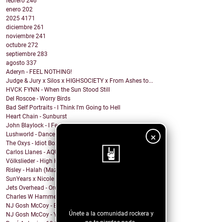
febrero
246
enero
202
2025
4171
diciembre
261
noviembre
241
octubre
272
septiembre
283
agosto
337
Aderyn - FEEL NOTHING!
Judge & Jury x Silos x HIGHSOCIETY x From Ashes to...
HVCK FYNN - When the Sun Stood Still
Del Roscoe - Worry Birds
Bad Self Portraits - I Think I'm Going to Hell
Heart Chain - Sunburst
John Blaylock - I Feel Your Soul
Lushworld - Dance!
×
The Oxys - Idiot Box
Carlos Llanes - AQUI CONTIGO
Völkslieder - High Horse
Risley - Halah (Mazzy Star Cover)
SunYears x Nicole Atkins - The Body
¡Sigue nuestro
Jets Overhead - Ordinary Dreamers
blog!
Charles W Hammell Jr – Dragonfly
NJ Gosh McCoy - Breakfast (Remix by NJ Gosh McCoy)
Únete a la comunidad rockera y
NJ Gosh McCoy - You're My Girl But You're My Man (...