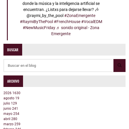
donde la música y la inteligencia artificial se
encuentran. ¿Listxs para dejarse llevar? 🎶
@raymi_by_the_pool
#ZonaEmergente
#RaymiByThePool
#FrenchHouse
#VocalEDM
#NewMusicFriday
♬ sonido original - Zona
Emergente
BUSCAR
ARCHIVO
2026
1630
agosto
19
julio
129
junio
241
mayo
254
abril
280
marzo
259