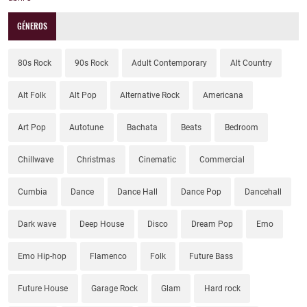
GÉNEROS
80s Rock
90s Rock
Adult Contemporary
Alt Country
Alt Folk
Alt Pop
Alternative Rock
Americana
Art Pop
Autotune
Bachata
Beats
Bedroom
Chillwave
Christmas
Cinematic
Commercial
Cumbia
Dance
Dance Hall
Dance Pop
Dancehall
Dark wave
Deep House
Disco
Dream Pop
Emo
Emo Hip-hop
Flamenco
Folk
Future Bass
Future House
Garage Rock
Glam
Hard rock