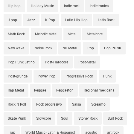
Hip-hop
Holiday Music
Indie rock
Indietronica
J-pop
Jazz
K-Pop
Latin Hip-Hop
Latin Rock
Math Rock
Melodic Metal
Metal
Metalcore
New wave
Noise Rock
Nu Metal
Pop
Pop PUNK
Pop Punk Latino
Post-Hardcore
Post-Metal
Post-grunge
Power Pop
Progressive Rock
Punk
Rap Metal
Reggae
Reggaeton
Regional mexicana
Rock N Roll
Rock progresivo
Salsa
Screamo
Skate Punk
Slowcore
Soul
Stoner Rock
Surf Rock
Trap
World Music (Latin & Hispanic)
acustic
art rock