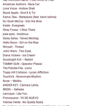
Ray Johnston Band - I Can Drink to That
American Authors - Race Car
Lone Voice - Hollow Shell
Roast Apple - Give It A Try
Kama Tala - Stereopsis (feat. kevin kahne)
NJ Gosh McCoy - Into the Woe
Keste - Evergreen
Stray Fossa - I Was There
pale eyes - Insidious
Salsa Salsa - Talvez Montag
Hello Noon - Girl on the Rise
Winyah - Thread
John Wars - Two Eyes
Diana Vickers - Ice Cream
Goodnight Kid – Rabbit
TOMMY GUN - Operator Please
The Penske File - Lions
Trapp Hill Collision - Lycan Affliction
TouchVà - Roommate Rhythm
Nuse – Malibu
ANDER KEY - Cámara Lenta
RNDN – Señales
Lerocque - Like You
Pornosuave - YO DE NUEVO
Viernes Verde - No Queda Nada