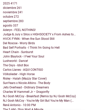
2025
4171
diciembre
261
noviembre
241
octubre
272
septiembre
283
agosto
337
Aderyn - FEEL NOTHING!
Judge & Jury x Silos x HIGHSOCIETY x From Ashes to...
HVCK FYNN - When the Sun Stood Still
Del Roscoe - Worry Birds
Bad Self Portraits - I Think I'm Going to Hell
Heart Chain - Sunburst
John Blaylock - I Feel Your Soul
Lushworld - Dance!
The Oxys - Idiot Box
Carlos Llanes - AQUI CONTIGO
Völkslieder - High Horse
Risley - Halah (Mazzy Star Cover)
SunYears x Nicole Atkins - The Body
Jets Overhead - Ordinary Dreamers
Charles W Hammell Jr – Dragonfly
NJ Gosh McCoy - Breakfast (Remix by NJ Gosh McCoy)
NJ Gosh McCoy - You're My Girl But You're My Man (...
René Antonio - 10:00 PM
The 5 AM - Stop Wait A Minute