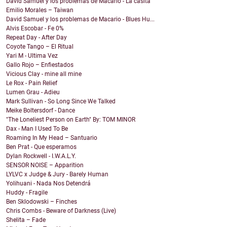
David Samuel y los problemas de Macario - La casita
Emilio Morales – Taiwan
David Samuel y los problemas de Macario - Blues Hu...
Alvis Escobar - Fe 0%
Repeat Day - After Day
Coyote Tango – El Ritual
Yari M - Ultima Vez
Gallo Rojo – Enfiestados
Vicious Clay - mine all mine
Le Rox - Pain Relief
Lumen Grau - Adieu
Mark Sullivan - So Long Since We Talked
Meike Boltersdorf - Dance
"The Loneliest Person on Earth" By: TOM MINOR
Dax - Man I Used To Be
Roaming In My Head – Santuario
Ben Prat - Que esperamos
Dylan Rockwell - I.W.A.L.Y.
SENSOR NOISE – Apparition
LYLVC x Judge & Jury - Barely Human
Yolihuani - Nada Nos Detendrá
Huddy - Fragile
Ben Sklodowski – Finches
Chris Combs - Beware of Darkness (Live)
Shelita – Fade