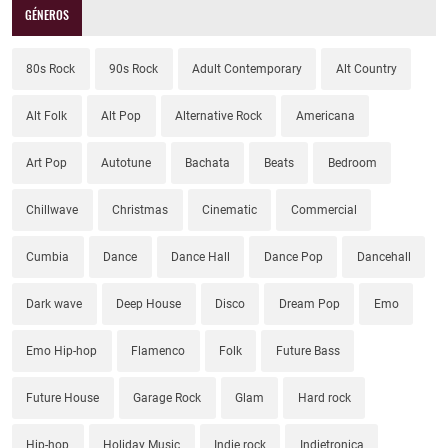
GÉNEROS
80s Rock
90s Rock
Adult Contemporary
Alt Country
Alt Folk
Alt Pop
Alternative Rock
Americana
Art Pop
Autotune
Bachata
Beats
Bedroom
Chillwave
Christmas
Cinematic
Commercial
Cumbia
Dance
Dance Hall
Dance Pop
Dancehall
Dark wave
Deep House
Disco
Dream Pop
Emo
Emo Hip-hop
Flamenco
Folk
Future Bass
Future House
Garage Rock
Glam
Hard rock
Hip-hop
Holiday Music
Indie rock
Indietronica