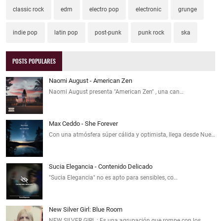
classic rock
edm
electro pop
electronic
grunge
indie pop
latin pop
post-punk
punk rock
ska
POSTS POPULARES
Naomi August - American Zen
Naomi August presenta "American Zen" , una can…
Max Ceddo - She Forever
Con una atmósfera súper cálida y optimista, llega desde Nue…
Sucia Elegancia - Contenido Delicado
"Sucia Elegancia" no es apto para sensibles, co…
New Silver Girl: Blue Room
NEW SILVER GIRL : Es una agrupación que rompe con los