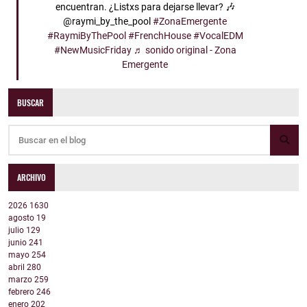
encuentran. ¿Listxs para dejarse llevar? 🎶
@raymi_by_the_pool
#ZonaEmergente
#RaymiByThePool
#FrenchHouse
#VocalEDM
#NewMusicFriday
♬ sonido original - Zona
Emergente
BUSCAR
ARCHIVO
2026
1630
agosto
19
julio
129
junio
241
mayo
254
abril
280
marzo
259
febrero
246
enero
202