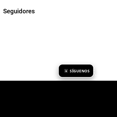
Seguidores
×
SÍGUENOS
Ya te sigo