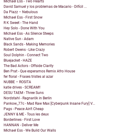
Michael Ess - Two Hearts
David Samuel y los problemas de Macario - Difícil ...
Da Plazz – Nebulous
Michael Ess - First Snow
R K Sweet - The Hand
Hey Solo - Done With You
Michael Ess - As Silence Steeps
Native Sun - Adam
Black Sands - Making Memories
Robert Owens - Like Crazy
Soul Dolphin - Connect Two
Bluejacket - HAZE
The Bad Actors - Offside Clarity
Ben Prat - Que esperamos Remix Afro House
fer floral - Frases tristes al azar
NUBBE – ROSITA
katie drives - SCREAM!!
DESU TAEM - Three Suns
Nordstahl - Ragnarök in Berlin
Pankow_77c - Mad Raw Max [Cyberpunk Insane Fury] V...
Pags - Peace Ain't Cheap
JENNY & ME - Tous les deux
Borderlines - First Love
HANNAN - Deliver Me
Michael Ess - We Build Our Walls