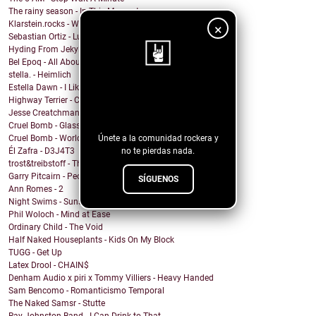
The rainy season - In This Moment
Klarstein.rocks - When I'm Burning Matches
×
Sebastian Ortiz - Lust Fun Love
Hyding From Jekyll - Along The Line
Bel Epoq - All About You
stella. - Heimlich
Estella Dawn - I Like It Rough
¡Sigue nuestro
Highway Terrier - Covid Blues
blog!
Jesse Creatchman - Heat Of The Summer Night
Cruel Bomb - Glass House
Únete a la comunidad rockera y
Cruel Bomb - World Breaker
no te pierdas nada.
Él Zafra - D3J4T3
trost&treibstoff - They Don't Need a Photographer
Garry Pitcairn - People Eat People
SÍGUENOS
Ann Romes - 2
Night Swims - Sunshine Head
Phil Woloch - Mind at Ease
Ordinary Child - The Void
Half Naked Houseplants - Kids On My Block
TUGG - Get Up
Latex Drool - CHAIN$
Denham Audio x piri x Tommy Villiers - Heavy Handed
Sam Bencomo - Romanticismo Temporal
The Naked Samsr - Stutte