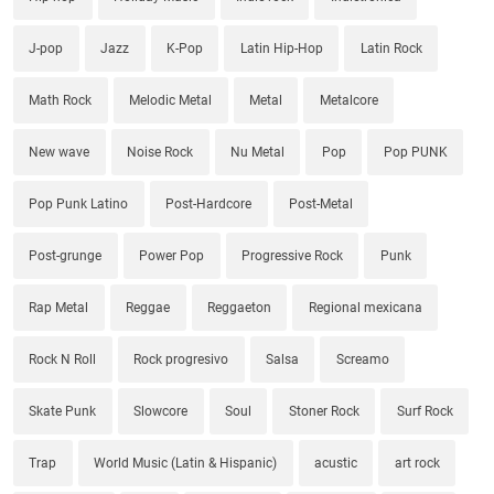
J-pop
Jazz
K-Pop
Latin Hip-Hop
Latin Rock
Math Rock
Melodic Metal
Metal
Metalcore
New wave
Noise Rock
Nu Metal
Pop
Pop PUNK
Pop Punk Latino
Post-Hardcore
Post-Metal
Post-grunge
Power Pop
Progressive Rock
Punk
Rap Metal
Reggae
Reggaeton
Regional mexicana
Rock N Roll
Rock progresivo
Salsa
Screamo
Skate Punk
Slowcore
Soul
Stoner Rock
Surf Rock
Trap
World Music (Latin & Hispanic)
acustic
art rock