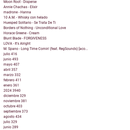
Moon Root - Disperse
Annie Chachas - Elixir
madrone - Hanna
10 A.M. - Whisky con helado
Huesped Solitario - Se Trata De Ti
Borders of Nothing - Unconditional Love
Horace Greene - Cream
Blunt Blade - FORGIVENESS
LOVA - It's Alright
M. Spano - Long Time Comin' (feat. RegSounds) [aco...
julio
416
junio
493
mayo
407
abril
357
marzo
332
febrero
411
enero
361
2024
3940
diciembre
329
noviembre
381
octubre
403
septiembre
373
agosto
434
julio
329
junio
289