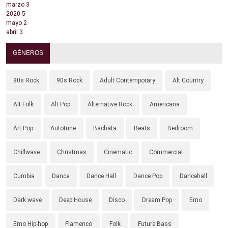
marzo
3
2020
5
mayo
2
abril
3
GÉNEROS
80s Rock
90s Rock
Adult Contemporary
Alt Country
Alt Folk
Alt Pop
Alternative Rock
Americana
Art Pop
Autotune
Bachata
Beats
Bedroom
Chillwave
Christmas
Cinematic
Commercial
Cumbia
Dance
Dance Hall
Dance Pop
Dancehall
Dark wave
Deep House
Disco
Dream Pop
Emo
Emo Hip-hop
Flamenco
Folk
Future Bass