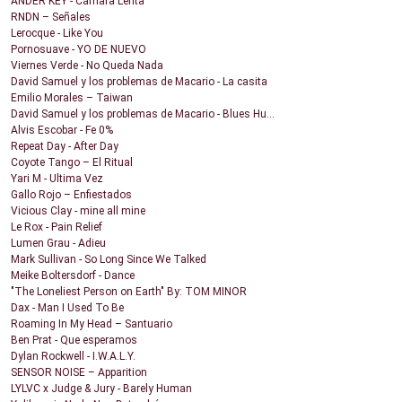
ANDER KEY - Cámara Lenta
RNDN – Señales
Lerocque - Like You
Pornosuave - YO DE NUEVO
Viernes Verde - No Queda Nada
David Samuel y los problemas de Macario - La casita
Emilio Morales – Taiwan
David Samuel y los problemas de Macario - Blues Hu...
Alvis Escobar - Fe 0%
Repeat Day - After Day
Coyote Tango – El Ritual
Yari M - Ultima Vez
Gallo Rojo – Enfiestados
Vicious Clay - mine all mine
Le Rox - Pain Relief
Lumen Grau - Adieu
Mark Sullivan - So Long Since We Talked
Meike Boltersdorf - Dance
"The Loneliest Person on Earth" By: TOM MINOR
Dax - Man I Used To Be
Roaming In My Head – Santuario
Ben Prat - Que esperamos
Dylan Rockwell - I.W.A.L.Y.
SENSOR NOISE – Apparition
LYLVC x Judge & Jury - Barely Human