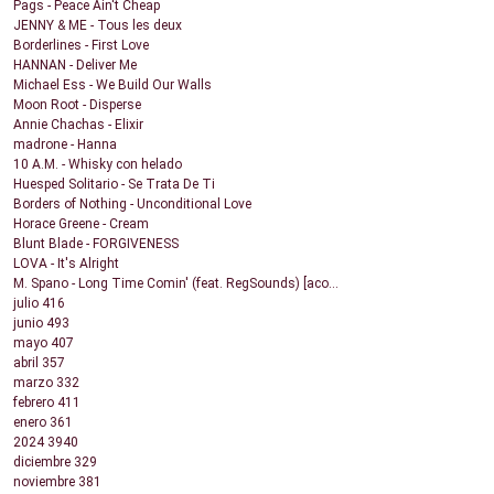
Pags - Peace Ain't Cheap
JENNY & ME - Tous les deux
Borderlines - First Love
HANNAN - Deliver Me
Michael Ess - We Build Our Walls
Moon Root - Disperse
Annie Chachas - Elixir
madrone - Hanna
10 A.M. - Whisky con helado
Huesped Solitario - Se Trata De Ti
Borders of Nothing - Unconditional Love
Horace Greene - Cream
Blunt Blade - FORGIVENESS
LOVA - It's Alright
M. Spano - Long Time Comin' (feat. RegSounds) [aco...
julio
416
junio
493
mayo
407
abril
357
marzo
332
febrero
411
enero
361
2024
3940
diciembre
329
noviembre
381