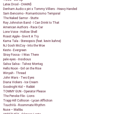
Latex Drool - CHAIN$
Denham Audio x piri x Tommy Villiers - Heavy Handed
Sam Bencomo - Romanticismo Temporal
The Naked Samsr - Stutte
Ray Johnston Band - I Can Drink to That
American Authors - Race Car
Lone Voice - Hollow Shell
Roast Apple - Give It A Try
Kama Tala - Stereopsis (feat. kevin kahne)
NJ Gosh McCoy - Into the Woe
Keste - Evergreen
Stray Fossa - I Was There
pale eyes - Insidious
Salsa Salsa - Talvez Montag
Hello Noon - Girl on the Rise
Winyah - Thread
John Wars - Two Eyes
Diana Vickers - Ice Cream
Goodnight Kid – Rabbit
TOMMY GUN - Operator Please
The Penske File - Lions
Trapp Hill Collision - Lycan Affliction
TouchVà - Roommate Rhythm
Nuse – Malibu