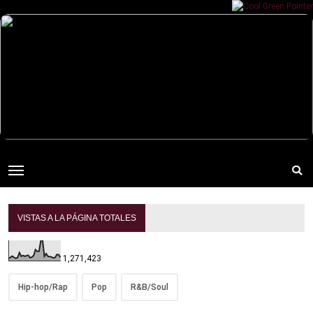
VISTAS A LA PÁGINA TOTALES
1,271,423
Hip-hop/Rap
Pop
R&B/Soul