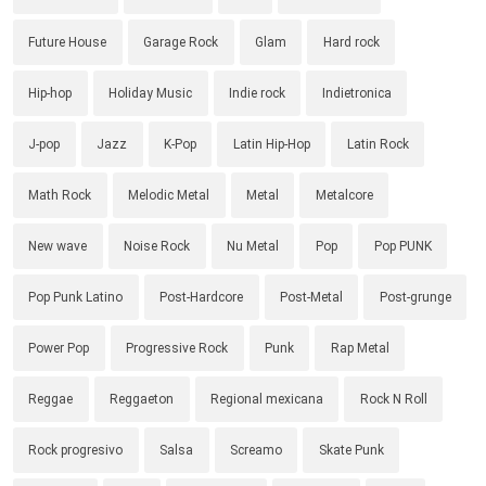
Future House
Garage Rock
Glam
Hard rock
Hip-hop
Holiday Music
Indie rock
Indietronica
J-pop
Jazz
K-Pop
Latin Hip-Hop
Latin Rock
Math Rock
Melodic Metal
Metal
Metalcore
New wave
Noise Rock
Nu Metal
Pop
Pop PUNK
Pop Punk Latino
Post-Hardcore
Post-Metal
Post-grunge
Power Pop
Progressive Rock
Punk
Rap Metal
Reggae
Reggaeton
Regional mexicana
Rock N Roll
Rock progresivo
Salsa
Screamo
Skate Punk