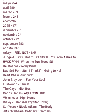
mayo
254
abril
280
marzo
259
febrero
246
enero
202
2025
4171
diciembre
261
noviembre
241
octubre
272
septiembre
283
agosto
337
Aderyn - FEEL NOTHING!
Judge & Jury x Silos x HIGHSOCIETY x From Ashes to...
HVCK FYNN - When the Sun Stood Still
Del Roscoe - Worry Birds
Bad Self Portraits - I Think I'm Going to Hell
Heart Chain - Sunburst
John Blaylock - I Feel Your Soul
Lushworld - Dance!
The Oxys - Idiot Box
Carlos Llanes - AQUI CONTIGO
Völkslieder - High Horse
Risley - Halah (Mazzy Star Cover)
SunYears x Nicole Atkins - The Body
Jets Overhead - Ordinary Dreamers