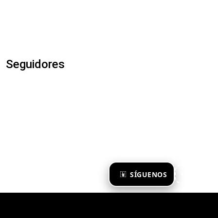
Seguidores
×
SÍGUENOS
Ya te sigo