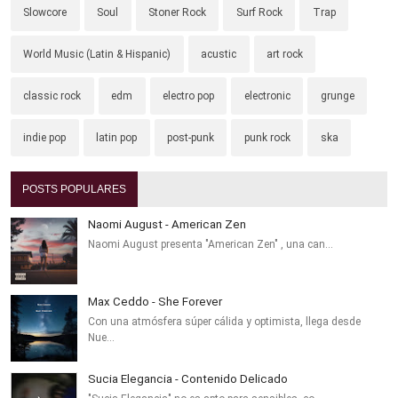
Slowcore
Soul
Stoner Rock
Surf Rock
Trap
World Music (Latin & Hispanic)
acustic
art rock
classic rock
edm
electro pop
electronic
grunge
indie pop
latin pop
post-punk
punk rock
ska
POSTS POPULARES
Naomi August - American Zen
Naomi August presenta "American Zen" , una can…
Max Ceddo - She Forever
Con una atmósfera súper cálida y optimista, llega desde
Nue…
Sucia Elegancia - Contenido Delicado