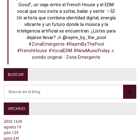
Good”, un viaje entre el French House y el EDM
vocal que nos invita a soltar, bailar y sentir. ✨🐱
Un artista que combina identidad digital, energía
vibrante y un futuro donde la música y la
inteligencia artificial se encuentran. ¿Listxs para
dejarse llevar? 🎶 @raymi_by_the_pool
#ZonaEmergente
#RaymiByThePool
#FrenchHouse
#VocalEDM
#NewMusicFriday
♬
sonido original - Zona Emergente
BUSCAR
ARCHIVO
2026
1630
agosto
19
julio
129
junio
241