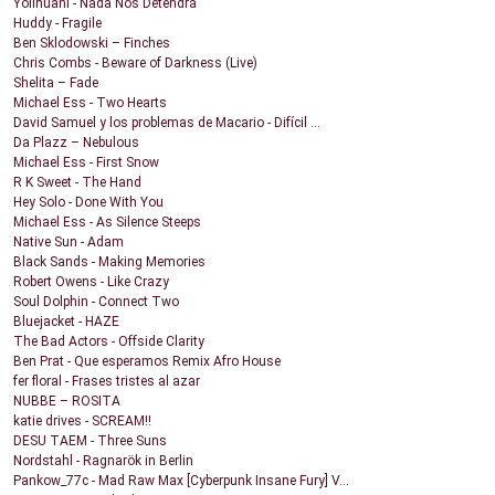
Yolihuani - Nada Nos Detendrá
Huddy - Fragile
Ben Sklodowski – Finches
Chris Combs - Beware of Darkness (Live)
Shelita – Fade
Michael Ess - Two Hearts
David Samuel y los problemas de Macario - Difícil ...
Da Plazz – Nebulous
Michael Ess - First Snow
R K Sweet - The Hand
Hey Solo - Done With You
Michael Ess - As Silence Steeps
Native Sun - Adam
Black Sands - Making Memories
Robert Owens - Like Crazy
Soul Dolphin - Connect Two
Bluejacket - HAZE
The Bad Actors - Offside Clarity
Ben Prat - Que esperamos Remix Afro House
fer floral - Frases tristes al azar
NUBBE – ROSITA
katie drives - SCREAM!!
DESU TAEM - Three Suns
Nordstahl - Ragnarök in Berlin
Pankow_77c - Mad Raw Max [Cyberpunk Insane Fury] V...