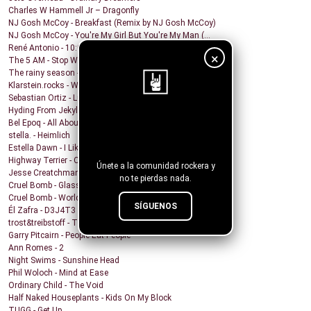
Charles W Hammell Jr – Dragonfly
NJ Gosh McCoy - Breakfast (Remix by NJ Gosh McCoy)
NJ Gosh McCoy - You're My Girl But You're My Man (...
René Antonio - 10:00 PM
×
The 5 AM - Stop Wait A Minute
The rainy season - In This Moment
Klarstein.rocks - When I'm Burning Matches
Sebastian Ortiz - Lust Fun Love
Hyding From Jekyll - Along The Line
¡Sigue nuestro
Bel Epoq - All About You
stella. - Heimlich
blog!
Estella Dawn - I Like It Rough
Highway Terrier - Covid Blues
Únete a la comunidad rockera y
Jesse Creatchman - Heat Of The Summer Night
no te pierdas nada.
Cruel Bomb - Glass House
Cruel Bomb - World Breaker
SÍGUENOS
Él Zafra - D3J4T3
trost&treibstoff - They Don't Need a Photographer
Garry Pitcairn - People Eat People
Ann Romes - 2
Night Swims - Sunshine Head
Phil Woloch - Mind at Ease
Ordinary Child - The Void
Half Naked Houseplants - Kids On My Block
TUGG - Get Up