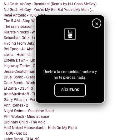
NJ Gosh McCoy - Breakfast (Remix by NJ Gosh McCoy)
NJ Gosh McCoy - You're My Girl But You're My Man (...
René Antonio - 10:00 PM
The 5 AM - Stop Wait A Minute
×
The rainy season - In This Moment
Klarstein.rocks - When I'm Burning Matches
Sebastian Ortiz - Lust Fun Love
Hyding From Jekyll - Along The Line
Bel Epoq - All About You
¡Sigue nuestro
stella. - Heimlich
Estella Dawn - I Like It Rough
blog!
Highway Terrier - Covid Blues
Jesse Creatchman - Heat Of The Summer Night
Únete a la comunidad rockera y
Cruel Bomb - Glass House
no te pierdas nada.
Cruel Bomb - World Breaker
Él Zafra - D3J4T3
SÍGUENOS
trost&treibstoff - They Don't Need a Photographer
Garry Pitcairn - People Eat People
Ann Romes - 2
Night Swims - Sunshine Head
Phil Woloch - Mind at Ease
Ordinary Child - The Void
Half Naked Houseplants - Kids On My Block
TUGG - Get Up
Latex Drool - CHAIN$