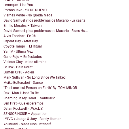
Lerocque - Like You
Pornosuave - YO DE NUEVO
Viernes Verde - No Queda Nada
David Samuel y los problemas de Macario - La casita
Emilio Morales – Taiwan
David Samuel y los problemas de Macario - Blues Hu...
Alvis Escobar - Fe 0%
Repeat Day - After Day
Coyote Tango – El Ritual
Yari M - Ultima Vez
Gallo Rojo – Enfiestados
Vicious Clay - mine all mine
Le Rox - Pain Relief
Lumen Grau - Adieu
Mark Sullivan - So Long Since We Talked
Meike Boltersdorf - Dance
"The Loneliest Person on Earth" By: TOM MINOR
Dax - Man I Used To Be
Roaming In My Head – Santuario
Ben Prat - Que esperamos
Dylan Rockwell - I.W.A.L.Y.
SENSOR NOISE – Apparition
LYLVC x Judge & Jury - Barely Human
Yolihuani - Nada Nos Detendrá