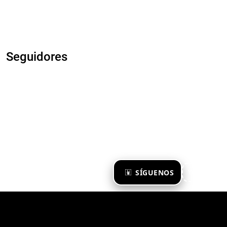
Seguidores
×
SÍGUENOS
Ya te sigo