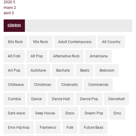
2020
5
mayo
2
abril
3
GÉNEROS
80s Rock
90s Rock
Adult Contemporary
Alt Country
Alt Folk
Alt Pop
Alternative Rock
Americana
Art Pop
Autotune
Bachata
Beats
Bedroom
Chillwave
Christmas
Cinematic
Commercial
Cumbia
Dance
Dance Hall
Dance Pop
Dancehall
Dark wave
Deep House
Disco
Dream Pop
Emo
Emo Hip-hop
Flamenco
Folk
Future Bass