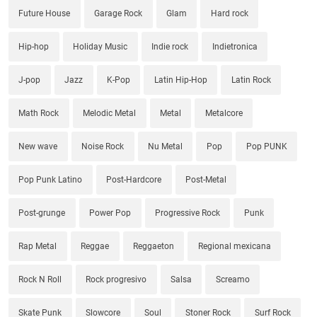
Future House
Garage Rock
Glam
Hard rock
Hip-hop
Holiday Music
Indie rock
Indietronica
J-pop
Jazz
K-Pop
Latin Hip-Hop
Latin Rock
Math Rock
Melodic Metal
Metal
Metalcore
New wave
Noise Rock
Nu Metal
Pop
Pop PUNK
Pop Punk Latino
Post-Hardcore
Post-Metal
Post-grunge
Power Pop
Progressive Rock
Punk
Rap Metal
Reggae
Reggaeton
Regional mexicana
Rock N Roll
Rock progresivo
Salsa
Screamo
Skate Punk
Slowcore
Soul
Stoner Rock
Surf Rock