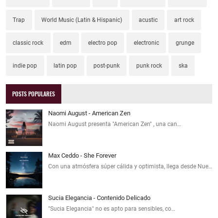
Trap
World Music (Latin & Hispanic)
acustic
art rock
classic rock
edm
electro pop
electronic
grunge
indie pop
latin pop
post-punk
punk rock
ska
POSTS POPULARES
Naomi August - American Zen
Naomi August presenta "American Zen" , una can…
Max Ceddo - She Forever
Con una atmósfera súper cálida y optimista, llega desde Nue…
Sucia Elegancia - Contenido Delicado
"Sucia Elegancia" no es apto para sensibles, co…