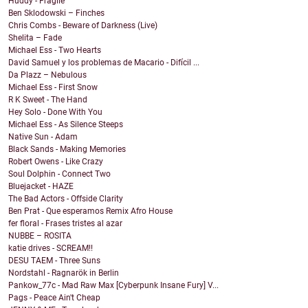
Huddy - Fragile
Ben Sklodowski – Finches
Chris Combs - Beware of Darkness (Live)
Shelita – Fade
Michael Ess - Two Hearts
David Samuel y los problemas de Macario - Difícil ...
Da Plazz – Nebulous
Michael Ess - First Snow
R K Sweet - The Hand
Hey Solo - Done With You
Michael Ess - As Silence Steeps
Native Sun - Adam
Black Sands - Making Memories
Robert Owens - Like Crazy
Soul Dolphin - Connect Two
Bluejacket - HAZE
The Bad Actors - Offside Clarity
Ben Prat - Que esperamos Remix Afro House
fer floral - Frases tristes al azar
NUBBE – ROSITA
katie drives - SCREAM!!
DESU TAEM - Three Suns
Nordstahl - Ragnarök in Berlin
Pankow_77c - Mad Raw Max [Cyberpunk Insane Fury] V...
Pags - Peace Ain't Cheap