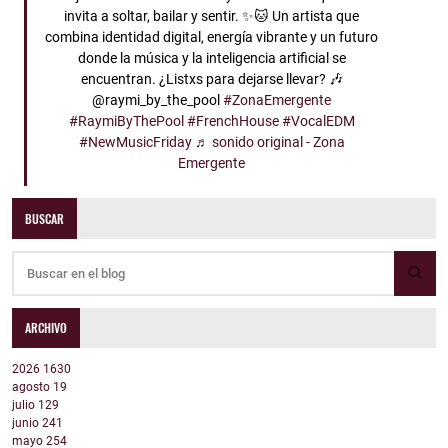
invita a soltar, bailar y sentir. ✨🐱 Un artista que
combina identidad digital, energía vibrante y un futuro
donde la música y la inteligencia artificial se
encuentran. ¿Listxs para dejarse llevar? 🎶
@raymi_by_the_pool
#ZonaEmergente
#RaymiByThePool
#FrenchHouse
#VocalEDM
#NewMusicFriday
♬ sonido original - Zona
Emergente
BUSCAR
ARCHIVO
2026
1630
agosto
19
julio
129
junio
241
mayo
254