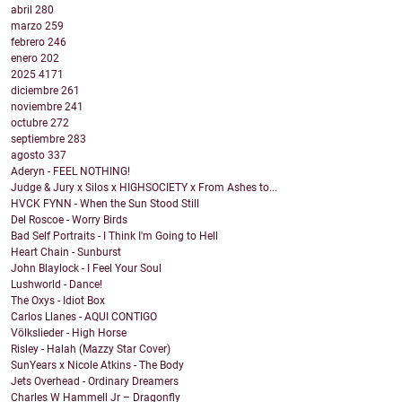
abril
280
marzo
259
febrero
246
enero
202
2025
4171
diciembre
261
noviembre
241
octubre
272
septiembre
283
agosto
337
Aderyn - FEEL NOTHING!
Judge & Jury x Silos x HIGHSOCIETY x From Ashes to...
HVCK FYNN - When the Sun Stood Still
Del Roscoe - Worry Birds
Bad Self Portraits - I Think I'm Going to Hell
Heart Chain - Sunburst
John Blaylock - I Feel Your Soul
Lushworld - Dance!
The Oxys - Idiot Box
Carlos Llanes - AQUI CONTIGO
Völkslieder - High Horse
Risley - Halah (Mazzy Star Cover)
SunYears x Nicole Atkins - The Body
Jets Overhead - Ordinary Dreamers
Charles W Hammell Jr – Dragonfly