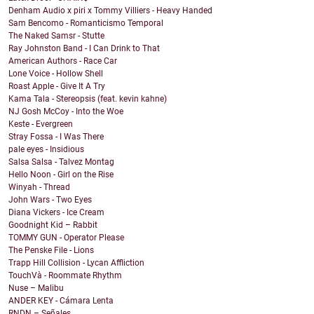
Denham Audio x piri x Tommy Villiers - Heavy Handed
Sam Bencomo - Romanticismo Temporal
The Naked Samsr - Stutte
Ray Johnston Band - I Can Drink to That
American Authors - Race Car
Lone Voice - Hollow Shell
Roast Apple - Give It A Try
Kama Tala - Stereopsis (feat. kevin kahne)
NJ Gosh McCoy - Into the Woe
Keste - Evergreen
Stray Fossa - I Was There
pale eyes - Insidious
Salsa Salsa - Talvez Montag
Hello Noon - Girl on the Rise
Winyah - Thread
John Wars - Two Eyes
Diana Vickers - Ice Cream
Goodnight Kid – Rabbit
TOMMY GUN - Operator Please
The Penske File - Lions
Trapp Hill Collision - Lycan Affliction
TouchVà - Roommate Rhythm
Nuse – Malibu
ANDER KEY - Cámara Lenta
RNDN – Señales