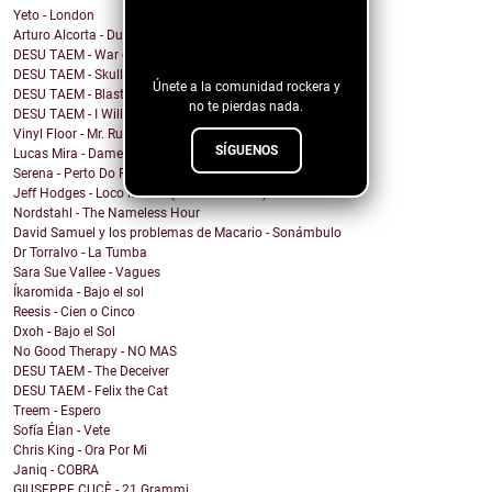
Yeto - London
¡Sigue nuestro
Arturo Alcorta - Dualidad
blog!
DESU TAEM - War on Bullies
DESU TAEM - Skull and Crossbones
Únete a la comunidad rockera y
DESU TAEM - Blasted into Rebirth
no te pierdas nada.
DESU TAEM - I Will Not Be Assimilated
Vinyl Floor - Mr. Rubinstein - Single Edit
SÍGUENOS
Lucas Mira - Dame alguna señal
Serena - Perto Do Fim
Jeff Hodges - Loco Motive (Music Row Mix)
Nordstahl - The Nameless Hour
David Samuel y los problemas de Macario - Sonámbulo
Dr Torralvo - La Tumba
Sara Sue Vallee - Vagues
Íkaromida - Bajo el sol
Reesis - Cien o Cinco
Dxoh - Bajo el Sol
No Good Therapy - NO MAS
DESU TAEM - The Deceiver
DESU TAEM - Felix the Cat
Treem - Espero
Sofía Élan - Vete
Chris King - Ora Por Mi
Janiq - COBRA
GIUSEPPE CUCÈ - 21 Grammi