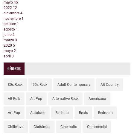
mayo
45
2022
12
diciembre
4
noviembre
1
octubre
1
agosto
1
junio
2
marzo
3
2020
5
mayo
2
abril
3
GÉNEROS
80s Rock
90s Rock
Adult Contemporary
Alt Country
Alt Folk
Alt Pop
Alternative Rock
Americana
Art Pop
Autotune
Bachata
Beats
Bedroom
Chillwave
Christmas
Cinematic
Commercial