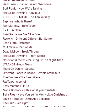
Lavic - Tu artista favorito
Dark Ensō - The Jerusalem Syndrome
Soft Panic - Now We're Talking
Red Skies Dawning - Obvious
THEHOLEOFMARK - The Anniversary
Saphira - who is there?
Ren Martinez - Take Touch
ÉVAT - Auxilio
IurisEkero - We Are All In One
Rockvyn - Different Different But Same
Echo Flora - Defeated
Cult Caves - Part of Me
Dead Mellow - Break Through
Red Skies Dawning - From Ashes
Christian & the 2120’s - King Of The Night Time
LYRA.404 - Neon Tears
Tears On Denim - Sparks
Different Places In Space - Temple of the Sun
The Probies - The Final Wave
ReeToxA - Alcohol
Envy Marshall - P.T.A
Maria Domark - is this what you wanted?
Bella Rios - Have Yourself A Merry Little Christma...
Lovely Paradox - Dime Algo Especial
The Guilt - Red Light