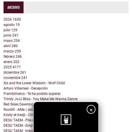
ARCHIVO
2026
1630
agosto
19
julio
129
junio
241
mayo
254
abril
280
marzo
259
febrero
246
enero
202
2025
4171
diciembre
261
noviembre
241
Sis and the Lower Wisdom - Wolf Child
Arturo Villarreal - Decepción
Frambimercs - Te he podido superar
Trinity Jo-Li Bliss - You Make Me Wanna Dance
Red Skies Dawning - Obvious
×
floodlit - AMa | အစ်မ
Kristy et Kedji - CHOUYA CHOUYA
DESU TAEM - Pile of Shit on the Carpet
DESU TAEM - Empty. Hollowed Out
DESU TAEM - Irreverent Resident President