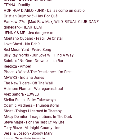
TEYNA - Duality
HOP HOP DIABLO FUNK - bailas como un diablo
Cristian Dujmović - Hay Por Qué
Pankow_77c - [Mad Raw Max] WILD_RITUAL_CLUB_DANZ
gonedark - HEARTBEAT
JENNY & ME - Jeu dangereux
Montano Cubano - Frágil De Cristal
Love Ghost - No Debía
Red Moon Yard - Weird Song
Billy Ray Norris - Our Love Will Find A Way
Saints of No One - Drowned in a Bar
Reetoxa - Amber
Phoenix Wise & The Resistance - I'm Free
MAWK3 - Indiana Jones
The New Tigers - Off The Wall
Helmore Flames - Werregarenstraat
Alex Sandra - LOWEST
Stellar Ruins - Bitter Takeaways
Cosmic Madness - Thunderstorm
Stoat - Things I Learned in Therapy
Mikey Demilio - Imaginations In The Dark
Steve Major - For The Rest Of My Life
Terry Blaze - Midnight County Line
Jessi & Joseph - Bloody Mary