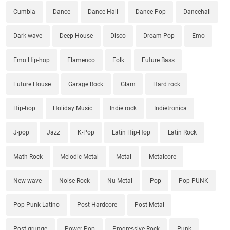
Cumbia
Dance
Dance Hall
Dance Pop
Dancehall
Dark wave
Deep House
Disco
Dream Pop
Emo
Emo Hip-hop
Flamenco
Folk
Future Bass
Future House
Garage Rock
Glam
Hard rock
Hip-hop
Holiday Music
Indie rock
Indietronica
J-pop
Jazz
K-Pop
Latin Hip-Hop
Latin Rock
Math Rock
Melodic Metal
Metal
Metalcore
New wave
Noise Rock
Nu Metal
Pop
Pop PUNK
Pop Punk Latino
Post-Hardcore
Post-Metal
Post-grunge
Power Pop
Progressive Rock
Punk