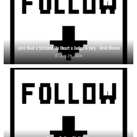
Lyric Noel x Stitched Up Heart x Judge & Jury - Acid Bloom
July 29, 2026