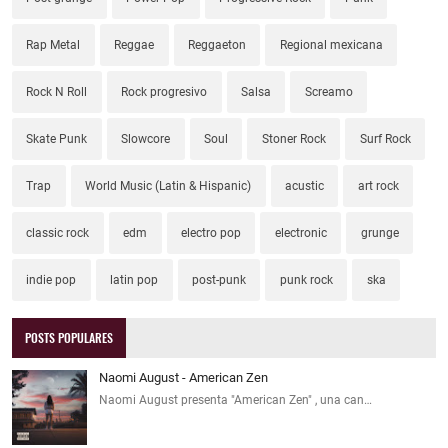
Rap Metal
Reggae
Reggaeton
Regional mexicana
Rock N Roll
Rock progresivo
Salsa
Screamo
Skate Punk
Slowcore
Soul
Stoner Rock
Surf Rock
Trap
World Music (Latin & Hispanic)
acustic
art rock
classic rock
edm
electro pop
electronic
grunge
indie pop
latin pop
post-punk
punk rock
ska
POSTS POPULARES
Naomi August - American Zen
Naomi August presenta "American Zen" , una can…