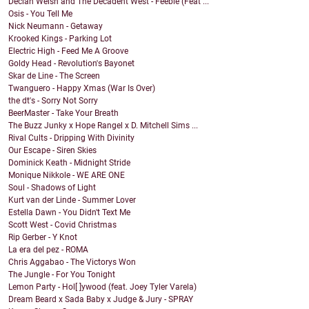
Declan Welsh and The Decadent West - Feeble (Feat ...
Osis - You Tell Me
Nick Neumann - Getaway
Krooked Kings - Parking Lot
Electric High - Feed Me A Groove
Goldy Head - Revolution's Bayonet
Skar de Line - The Screen
Twanguero - Happy Xmas (War Is Over)
the dt's - Sorry Not Sorry
BeerMaster - Take Your Breath
The Buzz Junky x Hope Rangel x D. Mitchell Sims ...
Rival Cults - Dripping With Divinity
Our Escape - Siren Skies
Dominick Keath - Midnight Stride
Monique Nikkole - WE ARE ONE
Soul - Shadows of Light
Kurt van der Linde - Summer Lover
Estella Dawn - You Didn't Text Me
Scott West - Covid Christmas
Rip Gerber - Y Knot
La era del pez - ROMA
Chris Aggabao - The Victorys Won
The Jungle - For You Tonight
Lemon Party - Hol[ ]ywood (feat. Joey Tyler Varela)
Dream Beard x Sada Baby x Judge & Jury - SPRAY