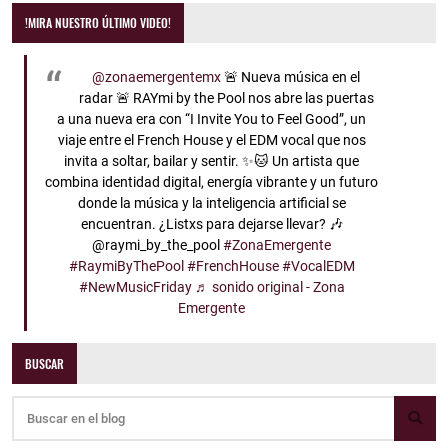
!MIRA NUESTRO ÚLTIMO VIDEO!
@zonaemergentemx
🚨 Nueva música en el
radar 🚨 RAYmi by the Pool nos abre las puertas
a una nueva era con “I Invite You to Feel Good”, un
viaje entre el French House y el EDM vocal que nos
invita a soltar, bailar y sentir. ✨🐱 Un artista que
combina identidad digital, energía vibrante y un futuro
donde la música y la inteligencia artificial se
encuentran. ¿Listxs para dejarse llevar? 🎶
@raymi_by_the_pool
#ZonaEmergente
#RaymiByThePool
#FrenchHouse
#VocalEDM
#NewMusicFriday
♬ sonido original - Zona
Emergente
BUSCAR