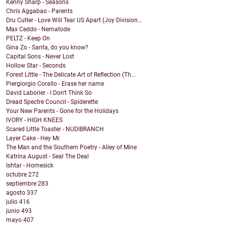
Kenny Sharp - Seasons
Chris Aggabao - Parents
Dru Cutler - Love Will Tear US Apart (Joy Division...
Max Ceddo - Nematode
PELTZ - Keep On
Gina Zo - Santa, do you know?
Capital Sons - Never Lost
Hollow Star - Seconds
Forest Little - The Delicate Art of Reflection (Th...
Piergiorgio Corallo - Erase her name
David Laborier - I Don't Think So
Dread Spectre Council - Spiderette
Your New Parents - Gone for the Holidays
IVORY - HIGH KNEES
Scared Little Toaster - NUDIBRANCH
Layer Cake - Hey Mr.
The Man and the Southern Poetry - Alley of Mine
Katrina August - Seal The Deal
Ishtar - Homesick
octubre
272
septiembre
283
agosto
337
julio
416
junio
493
mayo
407