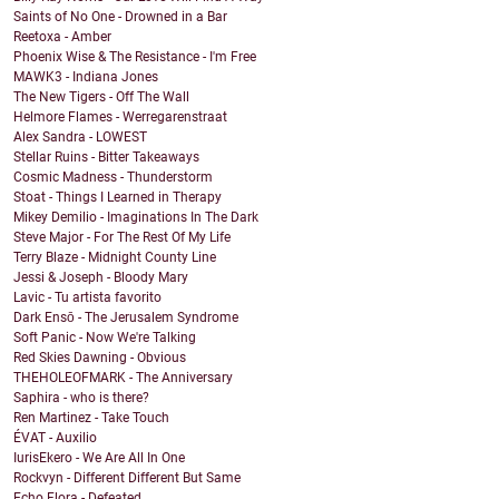
Saints of No One - Drowned in a Bar
Reetoxa - Amber
Phoenix Wise & The Resistance - I'm Free
MAWK3 - Indiana Jones
The New Tigers - Off The Wall
Helmore Flames - Werregarenstraat
Alex Sandra - LOWEST
Stellar Ruins - Bitter Takeaways
Cosmic Madness - Thunderstorm
Stoat - Things I Learned in Therapy
Mikey Demilio - Imaginations In The Dark
Steve Major - For The Rest Of My Life
Terry Blaze - Midnight County Line
Jessi & Joseph - Bloody Mary
Lavic - Tu artista favorito
Dark Ensō - The Jerusalem Syndrome
Soft Panic - Now We're Talking
Red Skies Dawning - Obvious
THEHOLEOFMARK - The Anniversary
Saphira - who is there?
Ren Martinez - Take Touch
ÉVAT - Auxilio
IurisEkero - We Are All In One
Rockvyn - Different Different But Same
Echo Flora - Defeated