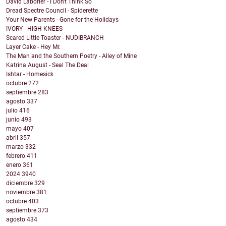
David Laborier - I Don't Think So
Dread Spectre Council - Spiderette
Your New Parents - Gone for the Holidays
IVORY - HIGH KNEES
Scared Little Toaster - NUDIBRANCH
Layer Cake - Hey Mr.
The Man and the Southern Poetry - Alley of Mine
Katrina August - Seal The Deal
Ishtar - Homesick
octubre
272
septiembre
283
agosto
337
julio
416
junio
493
mayo
407
abril
357
marzo
332
febrero
411
enero
361
2024
3940
diciembre
329
noviembre
381
octubre
403
septiembre
373
agosto
434