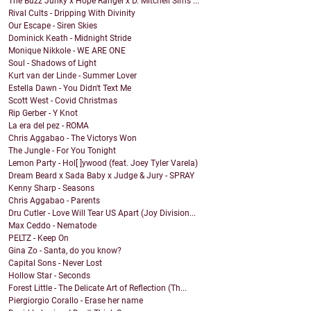
The Buzz Junky x Hope Rangel x D. Mitchell Sims ...
Rival Cults - Dripping With Divinity
Our Escape - Siren Skies
Dominick Keath - Midnight Stride
Monique Nikkole - WE ARE ONE
Soul - Shadows of Light
Kurt van der Linde - Summer Lover
Estella Dawn - You Didn't Text Me
Scott West - Covid Christmas
Rip Gerber - Y Knot
La era del pez - ROMA
Chris Aggabao - The Victorys Won
The Jungle - For You Tonight
Lemon Party - Hol[ ]ywood (feat. Joey Tyler Varela)
Dream Beard x Sada Baby x Judge & Jury - SPRAY
Kenny Sharp - Seasons
Chris Aggabao - Parents
Dru Cutler - Love Will Tear US Apart (Joy Division...
Max Ceddo - Nematode
PELTZ - Keep On
Gina Zo - Santa, do you know?
Capital Sons - Never Lost
Hollow Star - Seconds
Forest Little - The Delicate Art of Reflection (Th...
Piergiorgio Corallo - Erase her name