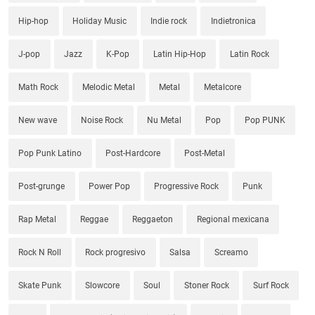
Hip-hop
Holiday Music
Indie rock
Indietronica
J-pop
Jazz
K-Pop
Latin Hip-Hop
Latin Rock
Math Rock
Melodic Metal
Metal
Metalcore
New wave
Noise Rock
Nu Metal
Pop
Pop PUNK
Pop Punk Latino
Post-Hardcore
Post-Metal
Post-grunge
Power Pop
Progressive Rock
Punk
Rap Metal
Reggae
Reggaeton
Regional mexicana
Rock N Roll
Rock progresivo
Salsa
Screamo
Skate Punk
Slowcore
Soul
Stoner Rock
Surf Rock