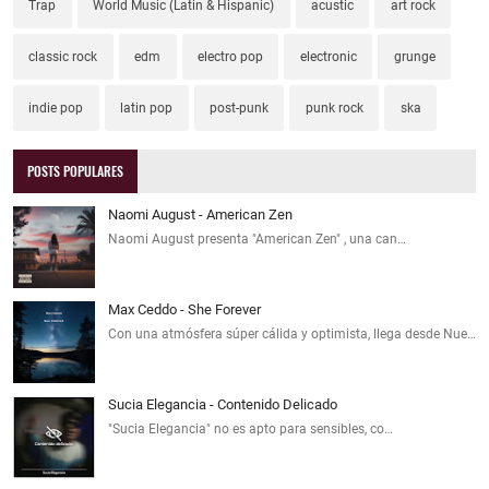
Trap
World Music (Latin & Hispanic)
acustic
art rock
classic rock
edm
electro pop
electronic
grunge
indie pop
latin pop
post-punk
punk rock
ska
POSTS POPULARES
Naomi August - American Zen
Naomi August presenta "American Zen" , una can…
Max Ceddo - She Forever
Con una atmósfera súper cálida y optimista, llega desde Nue…
Sucia Elegancia - Contenido Delicado
"Sucia Elegancia" no es apto para sensibles, co…