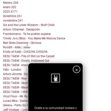
febrero
246
enero
202
2025
4171
diciembre
261
noviembre
241
Sis and the Lower Wisdom - Wolf Child
Arturo Villarreal - Decepción
Frambimercs - Te he podido superar
Trinity Jo-Li Bliss - You Make Me Wanna Dance
Red Skies Dawning - Obvious
floodlit - AMa | အစ်မ
Kristy et Kedji - CHOUYA CHOUYA
DESU TAEM - Pile of Shit on the Carpet
DESU TAEM - Empty. Hollowed Out
DESU TAEM - Irreverent Resident President
×
Yeto - London
Arturo Alcorta - Dualidad
DESU TAEM - War on Bullies
DESU TAEM - Skull and Crossbones
DESU TAEM - Blasted into Rebirth
DESU TAEM - I Will Not Be Assimilated
¡Sigue nuestro
Vinyl Floor - Mr. Rubinstein - Single Edit
blog!
Lucas Mira - Dame alguna señal
Serena - Perto Do Fim
Únete a la comunidad rockera y
Jeff Hodges - Loco Motive (Music Row Mix)