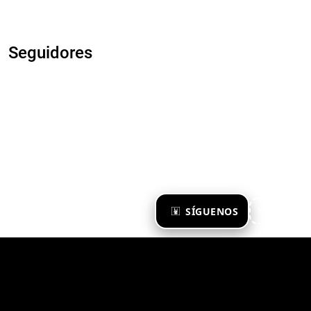
Seguidores
×
SÍGUENOS
Ya te sigo