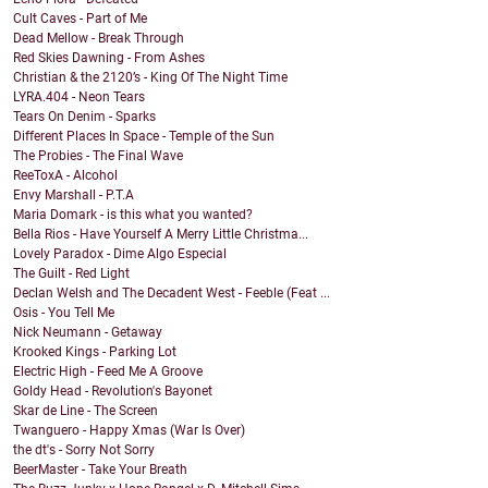
Cult Caves - Part of Me
Dead Mellow - Break Through
Red Skies Dawning - From Ashes
Christian & the 2120’s - King Of The Night Time
LYRA.404 - Neon Tears
Tears On Denim - Sparks
Different Places In Space - Temple of the Sun
The Probies - The Final Wave
ReeToxA - Alcohol
Envy Marshall - P.T.A
Maria Domark - is this what you wanted?
Bella Rios - Have Yourself A Merry Little Christma...
Lovely Paradox - Dime Algo Especial
The Guilt - Red Light
Declan Welsh and The Decadent West - Feeble (Feat ...
Osis - You Tell Me
Nick Neumann - Getaway
Krooked Kings - Parking Lot
Electric High - Feed Me A Groove
Goldy Head - Revolution's Bayonet
Skar de Line - The Screen
Twanguero - Happy Xmas (War Is Over)
the dt's - Sorry Not Sorry
BeerMaster - Take Your Breath