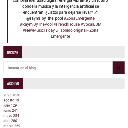
combina identidad digital, energía vibrante y un futuro
donde la música y la inteligencia artificial se
encuentran. ¿Listxs para dejarse llevar? 🎶
@raymi_by_the_pool
#ZonaEmergente
#RaymiByThePool
#FrenchHouse
#VocalEDM
#NewMusicFriday
♬ sonido original - Zona
Emergente
BUSCAR
ARCHIVO
2026
1630
agosto
19
julio
129
junio
241
mayo
254
abril
280
marzo
259