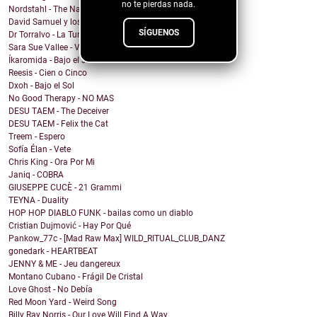
no te pierdas nada.
Nordstahl - The Nameless Hour
David Samuel y los problemas de Macario - Sonámbulo
SÍGUENOS
Dr Torralvo - La Tumba
Sara Sue Vallee - Vagues
Íkaromida - Bajo el sol
Reesis - Cien o Cinco
Dxoh - Bajo el Sol
No Good Therapy - NO MAS
DESU TAEM - The Deceiver
DESU TAEM - Felix the Cat
Treem - Espero
Sofía Élan - Vete
Chris King - Ora Por Mi
Janiq - COBRA
GIUSEPPE CUCÈ - 21 Grammi
TEYNA - Duality
HOP HOP DIABLO FUNK - bailas como un diablo
Cristian Dujmović - Hay Por Qué
Pankow_77c - [Mad Raw Max] WILD_RITUAL_CLUB_DANZ
gonedark - HEARTBEAT
JENNY & ME - Jeu dangereux
Montano Cubano - Frágil De Cristal
Love Ghost - No Debía
Red Moon Yard - Weird Song
Billy Ray Norris - Our Love Will Find A Way