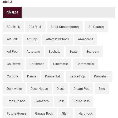
abril
3
GÉNEROS
80s Rock
90s Rock
Adult Contemporary
Alt Country
Alt Folk
Alt Pop
Alternative Rock
Americana
Art Pop
Autotune
Bachata
Beats
Bedroom
Chillwave
Christmas
Cinematic
Commercial
Cumbia
Dance
Dance Hall
Dance Pop
Dancehall
Dark wave
Deep House
Disco
Dream Pop
Emo
Emo Hip-hop
Flamenco
Folk
Future Bass
Future House
Garage Rock
Glam
Hard rock