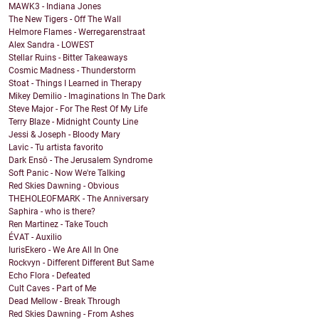
MAWK3 - Indiana Jones
The New Tigers - Off The Wall
Helmore Flames - Werregarenstraat
Alex Sandra - LOWEST
Stellar Ruins - Bitter Takeaways
Cosmic Madness - Thunderstorm
Stoat - Things I Learned in Therapy
Mikey Demilio - Imaginations In The Dark
Steve Major - For The Rest Of My Life
Terry Blaze - Midnight County Line
Jessi & Joseph - Bloody Mary
Lavic - Tu artista favorito
Dark Ensō - The Jerusalem Syndrome
Soft Panic - Now We're Talking
Red Skies Dawning - Obvious
THEHOLEOFMARK - The Anniversary
Saphira - who is there?
Ren Martinez - Take Touch
ÉVAT - Auxilio
IurisEkero - We Are All In One
Rockvyn - Different Different But Same
Echo Flora - Defeated
Cult Caves - Part of Me
Dead Mellow - Break Through
Red Skies Dawning - From Ashes