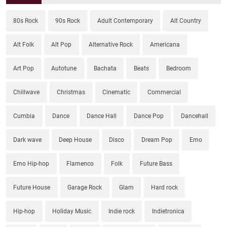
80s Rock
90s Rock
Adult Contemporary
Alt Country
Alt Folk
Alt Pop
Alternative Rock
Americana
Art Pop
Autotune
Bachata
Beats
Bedroom
Chillwave
Christmas
Cinematic
Commercial
Cumbia
Dance
Dance Hall
Dance Pop
Dancehall
Dark wave
Deep House
Disco
Dream Pop
Emo
Emo Hip-hop
Flamenco
Folk
Future Bass
Future House
Garage Rock
Glam
Hard rock
Hip-hop
Holiday Music
Indie rock
Indietronica