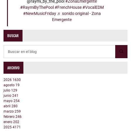
@raymi_by_the_pool
#ZonaEmergente
#RaymiByThePool
#FrenchHouse
#VocalEDM
#NewMusicFriday
♬ sonido original - Zona
Emergente
BUSCAR
ARCHIVO
2026
1630
agosto
19
julio
129
junio
241
mayo
254
abril
280
marzo
259
febrero
246
enero
202
2025
4171