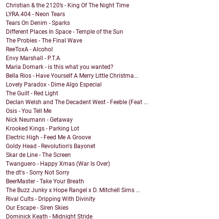
Christian & the 2120’s - King Of The Night Time
LYRA.404 - Neon Tears
Tears On Denim - Sparks
Different Places In Space - Temple of the Sun
The Probies - The Final Wave
ReeToxA - Alcohol
Envy Marshall - P.T.A
Maria Domark - is this what you wanted?
Bella Rios - Have Yourself A Merry Little Christma...
Lovely Paradox - Dime Algo Especial
The Guilt - Red Light
Declan Welsh and The Decadent West - Feeble (Feat ...
Osis - You Tell Me
Nick Neumann - Getaway
Krooked Kings - Parking Lot
Electric High - Feed Me A Groove
Goldy Head - Revolution's Bayonet
Skar de Line - The Screen
Twanguero - Happy Xmas (War Is Over)
the dt's - Sorry Not Sorry
BeerMaster - Take Your Breath
The Buzz Junky x Hope Rangel x D. Mitchell Sims ...
Rival Cults - Dripping With Divinity
Our Escape - Siren Skies
Dominick Keath - Midnight Stride