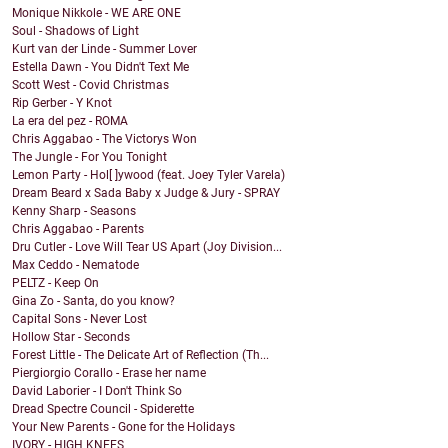
Monique Nikkole - WE ARE ONE
Soul - Shadows of Light
Kurt van der Linde - Summer Lover
Estella Dawn - You Didn't Text Me
Scott West - Covid Christmas
Rip Gerber - Y Knot
La era del pez - ROMA
Chris Aggabao - The Victorys Won
The Jungle - For You Tonight
Lemon Party - Hol[ ]ywood (feat. Joey Tyler Varela)
Dream Beard x Sada Baby x Judge & Jury - SPRAY
Kenny Sharp - Seasons
Chris Aggabao - Parents
Dru Cutler - Love Will Tear US Apart (Joy Division...
Max Ceddo - Nematode
PELTZ - Keep On
Gina Zo - Santa, do you know?
Capital Sons - Never Lost
Hollow Star - Seconds
Forest Little - The Delicate Art of Reflection (Th...
Piergiorgio Corallo - Erase her name
David Laborier - I Don't Think So
Dread Spectre Council - Spiderette
Your New Parents - Gone for the Holidays
IVORY - HIGH KNEES