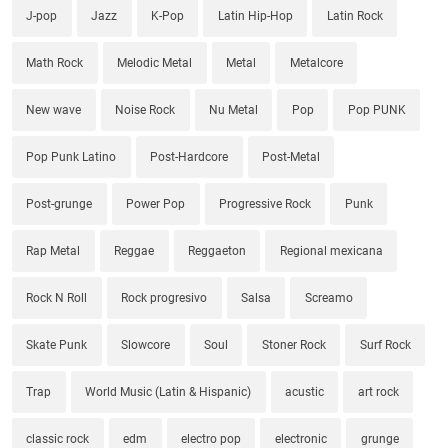
J-pop
Jazz
K-Pop
Latin Hip-Hop
Latin Rock
Math Rock
Melodic Metal
Metal
Metalcore
New wave
Noise Rock
Nu Metal
Pop
Pop PUNK
Pop Punk Latino
Post-Hardcore
Post-Metal
Post-grunge
Power Pop
Progressive Rock
Punk
Rap Metal
Reggae
Reggaeton
Regional mexicana
Rock N Roll
Rock progresivo
Salsa
Screamo
Skate Punk
Slowcore
Soul
Stoner Rock
Surf Rock
Trap
World Music (Latin & Hispanic)
acustic
art rock
classic rock
edm
electro pop
electronic
grunge