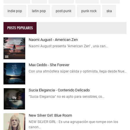
indie pop
latin pop
post-punk
punk rock
ska
POSTS POPULARES
Naomi August - American Zen
Naomi August presenta "American Zen" , una can…
Max Ceddo - She Forever
Con una atmósfera súper cálida y optimista, llega desde Nue…
Sucia Elegancia - Contenido Delicado
"Sucia Elegancia" no es apto para sensibles, co…
New Silver Girl: Blue Room
NEW SILVER GIRL : Es una agrupación que rompe con los
canon…