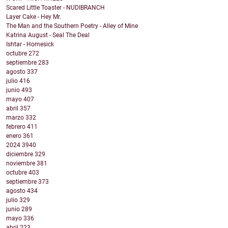
Scared Little Toaster - NUDIBRANCH
Layer Cake - Hey Mr.
The Man and the Southern Poetry - Alley of Mine
Katrina August - Seal The Deal
Ishtar - Homesick
octubre
272
septiembre
283
agosto
337
julio
416
junio
493
mayo
407
abril
357
marzo
332
febrero
411
enero
361
2024
3940
diciembre
329
noviembre
381
octubre
403
septiembre
373
agosto
434
julio
329
junio
289
mayo
336
abril
223