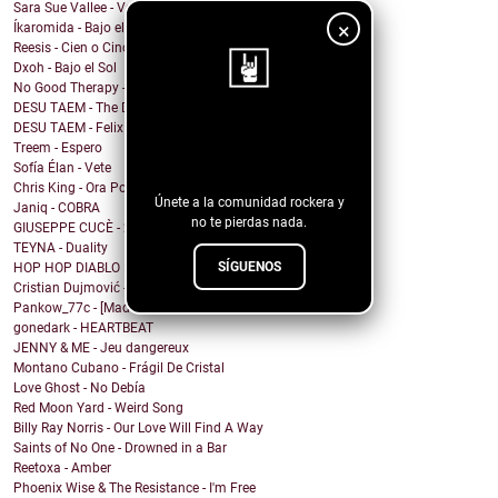
Sara Sue Vallee - Vagues
×
Íkaromida - Bajo el sol
Reesis - Cien o Cinco
Dxoh - Bajo el Sol
No Good Therapy - NO MAS
DESU TAEM - The Deceiver
DESU TAEM - Felix the Cat
¡Sigue nuestro
Treem - Espero
blog!
Sofía Élan - Vete
Chris King - Ora Por Mi
Únete a la comunidad rockera y
Janiq - COBRA
no te pierdas nada.
GIUSEPPE CUCÈ - 21 Grammi
TEYNA - Duality
SÍGUENOS
HOP HOP DIABLO FUNK - bailas como un diablo
Cristian Dujmović - Hay Por Qué
Pankow_77c - [Mad Raw Max] WILD_RITUAL_CLUB_DANZ
gonedark - HEARTBEAT
JENNY & ME - Jeu dangereux
Montano Cubano - Frágil De Cristal
Love Ghost - No Debía
Red Moon Yard - Weird Song
Billy Ray Norris - Our Love Will Find A Way
Saints of No One - Drowned in a Bar
Reetoxa - Amber
Phoenix Wise & The Resistance - I'm Free