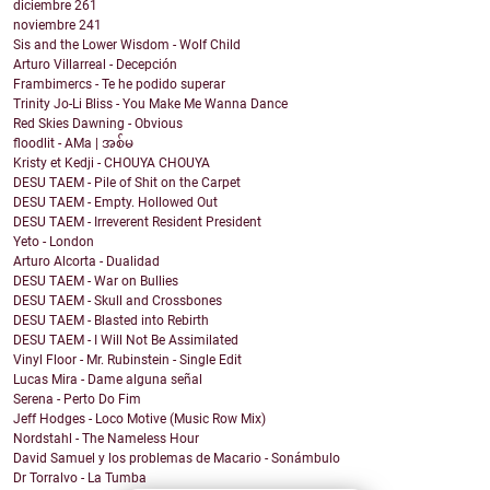
diciembre
261
noviembre
241
Sis and the Lower Wisdom - Wolf Child
Arturo Villarreal - Decepción
Frambimercs - Te he podido superar
Trinity Jo-Li Bliss - You Make Me Wanna Dance
Red Skies Dawning - Obvious
floodlit - AMa | အစ်မ
Kristy et Kedji - CHOUYA CHOUYA
DESU TAEM - Pile of Shit on the Carpet
DESU TAEM - Empty. Hollowed Out
DESU TAEM - Irreverent Resident President
Yeto - London
Arturo Alcorta - Dualidad
DESU TAEM - War on Bullies
DESU TAEM - Skull and Crossbones
DESU TAEM - Blasted into Rebirth
DESU TAEM - I Will Not Be Assimilated
Vinyl Floor - Mr. Rubinstein - Single Edit
Lucas Mira - Dame alguna señal
Serena - Perto Do Fim
Jeff Hodges - Loco Motive (Music Row Mix)
Nordstahl - The Nameless Hour
David Samuel y los problemas de Macario - Sonámbulo
Dr Torralvo - La Tumba