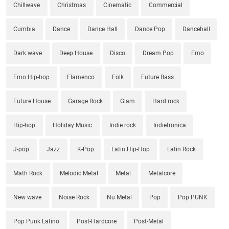
Chillwave
Christmas
Cinematic
Commercial
Cumbia
Dance
Dance Hall
Dance Pop
Dancehall
Dark wave
Deep House
Disco
Dream Pop
Emo
Emo Hip-hop
Flamenco
Folk
Future Bass
Future House
Garage Rock
Glam
Hard rock
Hip-hop
Holiday Music
Indie rock
Indietronica
J-pop
Jazz
K-Pop
Latin Hip-Hop
Latin Rock
Math Rock
Melodic Metal
Metal
Metalcore
New wave
Noise Rock
Nu Metal
Pop
Pop PUNK
Pop Punk Latino
Post-Hardcore
Post-Metal