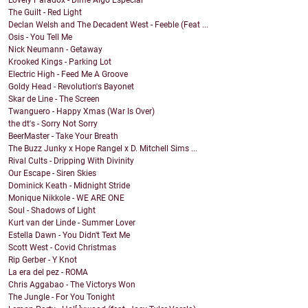
Lovely Paradox - Dime Algo Especial
The Guilt - Red Light
Declan Welsh and The Decadent West - Feeble (Feat ...
Osis - You Tell Me
Nick Neumann - Getaway
Krooked Kings - Parking Lot
Electric High - Feed Me A Groove
Goldy Head - Revolution's Bayonet
Skar de Line - The Screen
Twanguero - Happy Xmas (War Is Over)
the dt's - Sorry Not Sorry
BeerMaster - Take Your Breath
The Buzz Junky x Hope Rangel x D. Mitchell Sims ...
Rival Cults - Dripping With Divinity
Our Escape - Siren Skies
Dominick Keath - Midnight Stride
Monique Nikkole - WE ARE ONE
Soul - Shadows of Light
Kurt van der Linde - Summer Lover
Estella Dawn - You Didn't Text Me
Scott West - Covid Christmas
Rip Gerber - Y Knot
La era del pez - ROMA
Chris Aggabao - The Victorys Won
The Jungle - For You Tonight