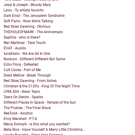
Jessi & Joseph - Bloody Mary
Lavic - Tu artista favorito
Dark Ensō - The Jerusalem Syndrome
Soft Panic - Now We're Talking
Red Skies Dawning - Obvious
THEHOLEOFMARK - The Anniversary
Saphira - who is there?
Ren Martinez - Take Touch
ÉVAT - Auxilio
IurisEkero - We Are All In One
Rockvyn - Different Different But Same
Echo Flora - Defeated
Cult Caves - Part of Me
Dead Mellow - Break Through
Red Skies Dawning - From Ashes
Christian & the 2120’s - King Of The Night Time
LYRA.404 - Neon Tears
Tears On Denim - Sparks
Different Places In Space - Temple of the Sun
The Probies - The Final Wave
ReeToxA - Alcohol
Envy Marshall - P.T.A
Maria Domark - is this what you wanted?
Bella Rios - Have Yourself A Merry Little Christma...