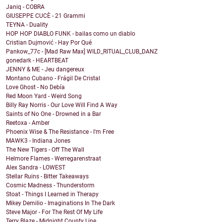
Janiq - COBRA
GIUSEPPE CUCÈ - 21 Grammi
TEYNA - Duality
HOP HOP DIABLO FUNK - bailas como un diablo
Cristian Dujmović - Hay Por Qué
Pankow_77c - [Mad Raw Max] WILD_RITUAL_CLUB_DANZ
gonedark - HEARTBEAT
JENNY & ME - Jeu dangereux
Montano Cubano - Frágil De Cristal
Love Ghost - No Debía
Red Moon Yard - Weird Song
Billy Ray Norris - Our Love Will Find A Way
Saints of No One - Drowned in a Bar
Reetoxa - Amber
Phoenix Wise & The Resistance - I'm Free
MAWK3 - Indiana Jones
The New Tigers - Off The Wall
Helmore Flames - Werregarenstraat
Alex Sandra - LOWEST
Stellar Ruins - Bitter Takeaways
Cosmic Madness - Thunderstorm
Stoat - Things I Learned in Therapy
Mikey Demilio - Imaginations In The Dark
Steve Major - For The Rest Of My Life
Terry Blaze - Midnight County Line