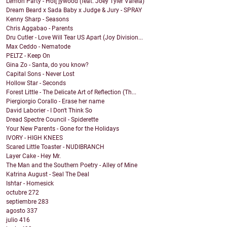
Lemon Party - Hol[ ]ywood (feat. Joey Tyler Varela)
Dream Beard x Sada Baby x Judge & Jury - SPRAY
Kenny Sharp - Seasons
Chris Aggabao - Parents
Dru Cutler - Love Will Tear US Apart (Joy Division...
Max Ceddo - Nematode
PELTZ - Keep On
Gina Zo - Santa, do you know?
Capital Sons - Never Lost
Hollow Star - Seconds
Forest Little - The Delicate Art of Reflection (Th...
Piergiorgio Corallo - Erase her name
David Laborier - I Don't Think So
Dread Spectre Council - Spiderette
Your New Parents - Gone for the Holidays
IVORY - HIGH KNEES
Scared Little Toaster - NUDIBRANCH
Layer Cake - Hey Mr.
The Man and the Southern Poetry - Alley of Mine
Katrina August - Seal The Deal
Ishtar - Homesick
octubre
272
septiembre
283
agosto
337
julio
416