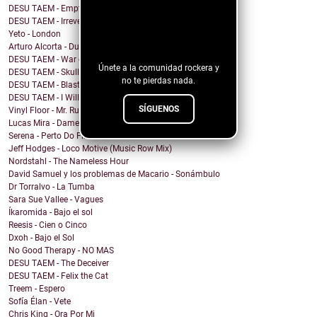
DESU TAEM - Empty. Hollowed Out
DESU TAEM - Irreverent Resident President
¡Sigue nuestro
Yeto - London
blog!
Arturo Alcorta - Dualidad
DESU TAEM - War on Bullies
Únete a la comunidad rockera y
DESU TAEM - Skull and Crossbones
no te pierdas nada.
DESU TAEM - Blasted into Rebirth
DESU TAEM - I Will Not Be Assimilated
SÍGUENOS
Vinyl Floor - Mr. Rubinstein - Single Edit
Lucas Mira - Dame alguna señal
Serena - Perto Do Fim
Jeff Hodges - Loco Motive (Music Row Mix)
Nordstahl - The Nameless Hour
David Samuel y los problemas de Macario - Sonámbulo
Dr Torralvo - La Tumba
Sara Sue Vallee - Vagues
Íkaromida - Bajo el sol
Reesis - Cien o Cinco
Dxoh - Bajo el Sol
No Good Therapy - NO MAS
DESU TAEM - The Deceiver
DESU TAEM - Felix the Cat
Treem - Espero
Sofía Élan - Vete
Chris King - Ora Por Mi