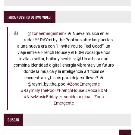
!MIRA NUESTRO ÚLTIMO VIDEO!
@zonaemergentemx
🚨 Nueva música en el
radar 🚨 RAYmi by the Pool nos abre las puertas
a una nueva era con “I Invite You to Feel Good”, un
viaje entre el French House y el EDM vocal que nos
invita a soltar, bailar y sentir. ✨🐱 Un artista que
combina identidad digital, energía vibrante y un futuro
donde la música y la inteligencia artificial se
encuentran. ¿Listxs para dejarse llevar? 🎶
@raymi_by_the_pool
#ZonaEmergente
#RaymiByThePool
#FrenchHouse
#VocalEDM
#NewMusicFriday
♬ sonido original - Zona
Emergente
BUSCAR