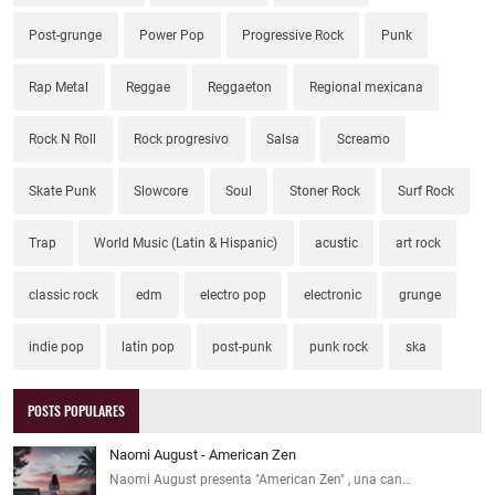
Post-grunge
Power Pop
Progressive Rock
Punk
Rap Metal
Reggae
Reggaeton
Regional mexicana
Rock N Roll
Rock progresivo
Salsa
Screamo
Skate Punk
Slowcore
Soul
Stoner Rock
Surf Rock
Trap
World Music (Latin & Hispanic)
acustic
art rock
classic rock
edm
electro pop
electronic
grunge
indie pop
latin pop
post-punk
punk rock
ska
POSTS POPULARES
Naomi August - American Zen
Naomi August presenta "American Zen" , una can…