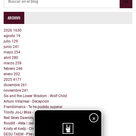
ARCHIVO
2026
1630
agosto
19
julio
129
junio
241
mayo
254
abril
280
marzo
259
febrero
246
enero
202
2025
4171
diciembre
261
noviembre
241
Sis and the Lower Wisdom - Wolf Child
Arturo Villarreal - Decepción
Frambimercs - Te he podido superar
Trinity Jo-Li Bliss - You Make Me Wanna Dance
×
Red Skies Dawning - Obvious
floodlit - AMa | အစ်မ
Kristy et Kedji - CHOUYA CHOUYA
DESU TAEM - Pile of Shit on the Carpet