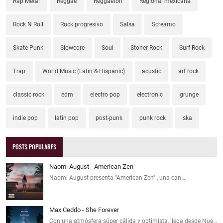
Rap Metal
Reggae
Reggaeton
Regional mexicana
Rock N Roll
Rock progresivo
Salsa
Screamo
Skate Punk
Slowcore
Soul
Stoner Rock
Surf Rock
Trap
World Music (Latin & Hispanic)
acustic
art rock
classic rock
edm
electro pop
electronic
grunge
indie pop
latin pop
post-punk
punk rock
ska
POSTS POPULARES
Naomi August - American Zen
Naomi August presenta "American Zen" , una can…
Max Ceddo - She Forever
Con una atmósfera súper cálida y optimista, llega desde Nue…