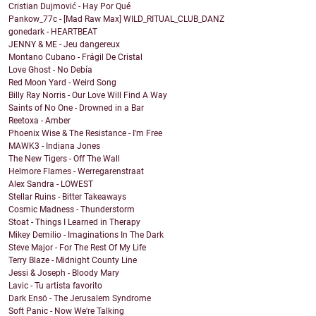
Cristian Dujmović - Hay Por Qué
Pankow_77c - [Mad Raw Max] WILD_RITUAL_CLUB_DANZ
gonedark - HEARTBEAT
JENNY & ME - Jeu dangereux
Montano Cubano - Frágil De Cristal
Love Ghost - No Debía
Red Moon Yard - Weird Song
Billy Ray Norris - Our Love Will Find A Way
Saints of No One - Drowned in a Bar
Reetoxa - Amber
Phoenix Wise & The Resistance - I'm Free
MAWK3 - Indiana Jones
The New Tigers - Off The Wall
Helmore Flames - Werregarenstraat
Alex Sandra - LOWEST
Stellar Ruins - Bitter Takeaways
Cosmic Madness - Thunderstorm
Stoat - Things I Learned in Therapy
Mikey Demilio - Imaginations In The Dark
Steve Major - For The Rest Of My Life
Terry Blaze - Midnight County Line
Jessi & Joseph - Bloody Mary
Lavic - Tu artista favorito
Dark Ensō - The Jerusalem Syndrome
Soft Panic - Now We're Talking