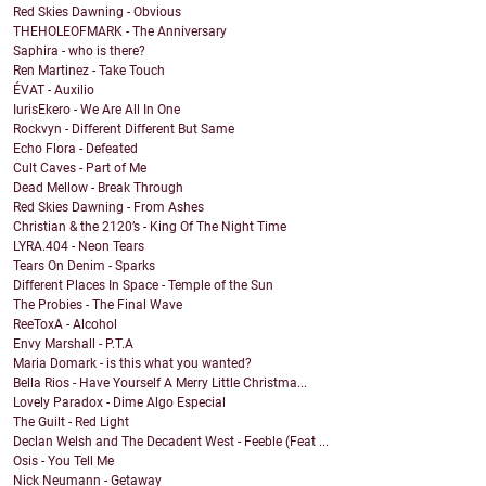
Red Skies Dawning - Obvious
THEHOLEOFMARK - The Anniversary
Saphira - who is there?
Ren Martinez - Take Touch
ÉVAT - Auxilio
IurisEkero - We Are All In One
Rockvyn - Different Different But Same
Echo Flora - Defeated
Cult Caves - Part of Me
Dead Mellow - Break Through
Red Skies Dawning - From Ashes
Christian & the 2120’s - King Of The Night Time
LYRA.404 - Neon Tears
Tears On Denim - Sparks
Different Places In Space - Temple of the Sun
The Probies - The Final Wave
ReeToxA - Alcohol
Envy Marshall - P.T.A
Maria Domark - is this what you wanted?
Bella Rios - Have Yourself A Merry Little Christma...
Lovely Paradox - Dime Algo Especial
The Guilt - Red Light
Declan Welsh and The Decadent West - Feeble (Feat ...
Osis - You Tell Me
Nick Neumann - Getaway