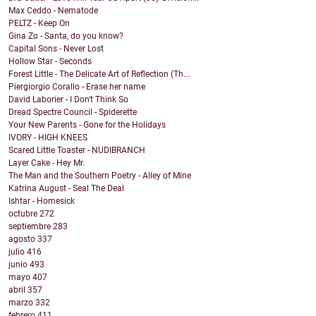
Max Ceddo - Nematode
PELTZ - Keep On
Gina Zo - Santa, do you know?
Capital Sons - Never Lost
Hollow Star - Seconds
Forest Little - The Delicate Art of Reflection (Th...
Piergiorgio Corallo - Erase her name
David Laborier - I Don't Think So
Dread Spectre Council - Spiderette
Your New Parents - Gone for the Holidays
IVORY - HIGH KNEES
Scared Little Toaster - NUDIBRANCH
Layer Cake - Hey Mr.
The Man and the Southern Poetry - Alley of Mine
Katrina August - Seal The Deal
Ishtar - Homesick
octubre
272
septiembre
283
agosto
337
julio
416
junio
493
mayo
407
abril
357
marzo
332
febrero
411