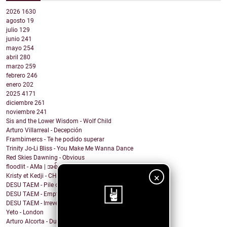
2026
1630
agosto
19
julio
129
junio
241
mayo
254
abril
280
marzo
259
febrero
246
enero
202
2025
4171
diciembre
261
noviembre
241
Sis and the Lower Wisdom - Wolf Child
Arturo Villarreal - Decepción
Frambimercs - Te he podido superar
Trinity Jo-Li Bliss - You Make Me Wanna Dance
Red Skies Dawning - Obvious
floodlit - AMa | အစ်မ
×
Kristy et Kedji - CHOUYA CHOUYA
DESU TAEM - Pile of Shit on the Carpet
DESU TAEM - Empty. Hollowed Out
DESU TAEM - Irreverent Resident President
Yeto - London
Arturo Alcorta - Dualidad