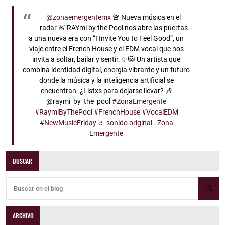
@zonaemergentemx
🚨 Nueva música en el
radar 🚨 RAYmi by the Pool nos abre las puertas
a una nueva era con “I Invite You to Feel Good”, un
viaje entre el French House y el EDM vocal que nos
invita a soltar, bailar y sentir. ✨🐱 Un artista que
combina identidad digital, energía vibrante y un futuro
donde la música y la inteligencia artificial se
encuentran. ¿Listxs para dejarse llevar? 🎶
@raymi_by_the_pool
#ZonaEmergente
#RaymiByThePool
#FrenchHouse
#VocalEDM
#NewMusicFriday
♬ sonido original - Zona
Emergente
BUSCAR
ARCHIVO