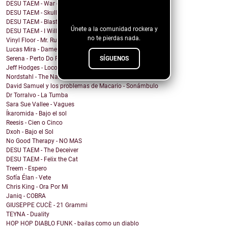
¡Sigue nuestro
DESU TAEM - War on Bullies
blog!
DESU TAEM - Skull and Crossbones
DESU TAEM - Blasted into Rebirth
Únete a la comunidad rockera y
DESU TAEM - I Will Not Be Assimilated
no te pierdas nada.
Vinyl Floor - Mr. Rubinstein - Single Edit
Lucas Mira - Dame alguna señal
SÍGUENOS
Serena - Perto Do Fim
Jeff Hodges - Loco Motive (Music Row Mix)
Nordstahl - The Nameless Hour
David Samuel y los problemas de Macario - Sonámbulo
Dr Torralvo - La Tumba
Sara Sue Vallee - Vagues
Íkaromida - Bajo el sol
Reesis - Cien o Cinco
Dxoh - Bajo el Sol
No Good Therapy - NO MAS
DESU TAEM - The Deceiver
DESU TAEM - Felix the Cat
Treem - Espero
Sofía Élan - Vete
Chris King - Ora Por Mi
Janiq - COBRA
GIUSEPPE CUCÈ - 21 Grammi
TEYNA - Duality
HOP HOP DIABLO FUNK - bailas como un diablo