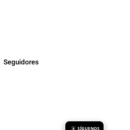
Seguidores
×
SÍGUENOS
Ya te sigo