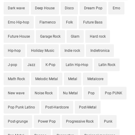
Dark wave
Deep House
Disco
Dream Pop
Emo
Emo Hip-hop
Flamenco
Folk
Future Bass
Future House
Garage Rock
Glam
Hard rock
Hip-hop
Holiday Music
Indie rock
Indietronica
J-pop
Jazz
K-Pop
Latin Hip-Hop
Latin Rock
Math Rock
Melodic Metal
Metal
Metalcore
New wave
Noise Rock
Nu Metal
Pop
Pop PUNK
Pop Punk Latino
Post-Hardcore
Post-Metal
Post-grunge
Power Pop
Progressive Rock
Punk