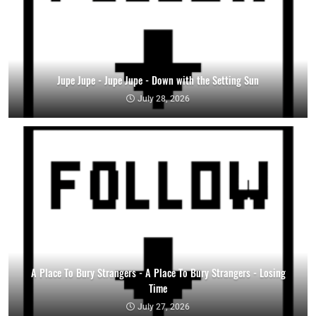
Jupe Jupe - Jupe Jupe - Down with the Setting Sun
July 28, 2026
A Place To Bury Strangers - A Place To Bury Strangers - Losing
Time
July 27, 2026