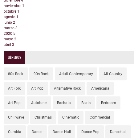
diciembre
4
noviembre
1
octubre
1
agosto
1
junio
2
marzo
3
2020
5
mayo
2
abril
3
GÉNEROS
80s Rock
90s Rock
Adult Contemporary
Alt Country
Alt Folk
Alt Pop
Alternative Rock
Americana
Art Pop
Autotune
Bachata
Beats
Bedroom
Chillwave
Christmas
Cinematic
Commercial
Cumbia
Dance
Dance Hall
Dance Pop
Dancehall