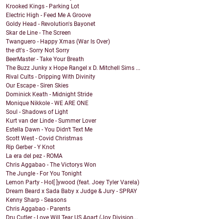
Krooked Kings - Parking Lot
Electric High - Feed Me A Groove
Goldy Head - Revolution's Bayonet
Skar de Line - The Screen
Twanguero - Happy Xmas (War Is Over)
the dt's - Sorry Not Sorry
BeerMaster - Take Your Breath
The Buzz Junky x Hope Rangel x D. Mitchell Sims ...
Rival Cults - Dripping With Divinity
Our Escape - Siren Skies
Dominick Keath - Midnight Stride
Monique Nikkole - WE ARE ONE
Soul - Shadows of Light
Kurt van der Linde - Summer Lover
Estella Dawn - You Didn't Text Me
Scott West - Covid Christmas
Rip Gerber - Y Knot
La era del pez - ROMA
Chris Aggabao - The Victorys Won
The Jungle - For You Tonight
Lemon Party - Hol[ ]ywood (feat. Joey Tyler Varela)
Dream Beard x Sada Baby x Judge & Jury - SPRAY
Kenny Sharp - Seasons
Chris Aggabao - Parents
Dru Cutler - Love Will Tear US Apart (Joy Division...