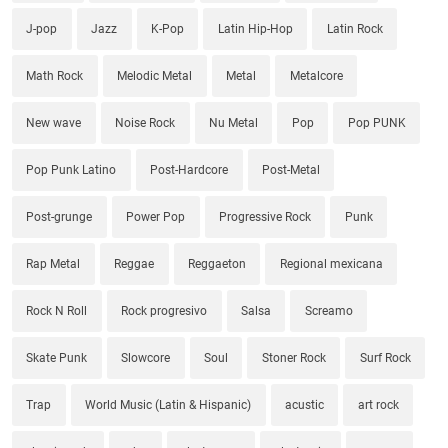
J-pop
Jazz
K-Pop
Latin Hip-Hop
Latin Rock
Math Rock
Melodic Metal
Metal
Metalcore
New wave
Noise Rock
Nu Metal
Pop
Pop PUNK
Pop Punk Latino
Post-Hardcore
Post-Metal
Post-grunge
Power Pop
Progressive Rock
Punk
Rap Metal
Reggae
Reggaeton
Regional mexicana
Rock N Roll
Rock progresivo
Salsa
Screamo
Skate Punk
Slowcore
Soul
Stoner Rock
Surf Rock
Trap
World Music (Latin & Hispanic)
acustic
art rock