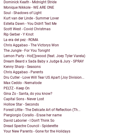
Dominick Keath - Midnight Stride
Monique Nikkole - WE ARE ONE
Soul - Shadows of Light
Kurt van der Linde - Summer Lover
Estella Dawn - You Didn't Text Me
Scott West - Covid Christmas
Rip Gerber - Y Knot
La era del pez - ROMA
Chris Aggabao - The Victorys Won
The Jungle - For You Tonight
Lemon Party - Hol[ ]ywood (feat. Joey Tyler Varela)
Dream Beard x Sada Baby x Judge & Jury - SPRAY
Kenny Sharp - Seasons
Chris Aggabao - Parents
Dru Cutler - Love Will Tear US Apart (Joy Division...
Max Ceddo - Nematode
PELTZ - Keep On
Gina Zo - Santa, do you know?
Capital Sons - Never Lost
Hollow Star - Seconds
Forest Little - The Delicate Art of Reflection (Th...
Piergiorgio Corallo - Erase her name
David Laborier - I Don't Think So
Dread Spectre Council - Spiderette
Your New Parents - Gone for the Holidays