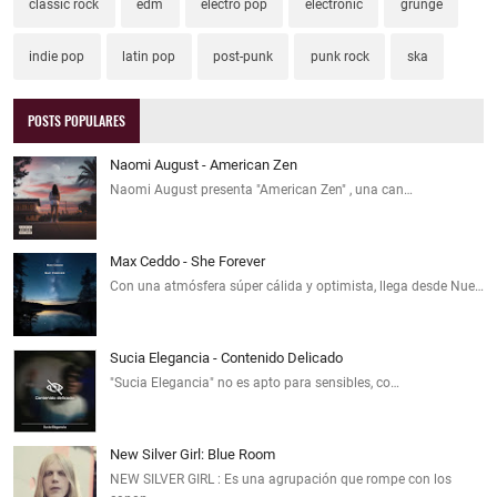
classic rock
edm
electro pop
electronic
grunge
indie pop
latin pop
post-punk
punk rock
ska
POSTS POPULARES
Naomi August - American Zen
Naomi August presenta "American Zen" , una can…
Max Ceddo - She Forever
Con una atmósfera súper cálida y optimista, llega desde Nue…
Sucia Elegancia - Contenido Delicado
"Sucia Elegancia" no es apto para sensibles, co…
New Silver Girl: Blue Room
NEW SILVER GIRL : Es una agrupación que rompe con los