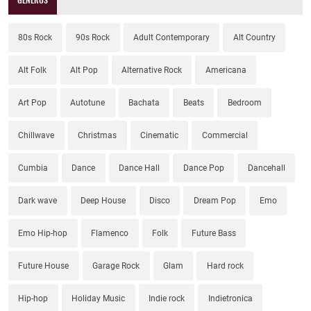
80s Rock
90s Rock
Adult Contemporary
Alt Country
Alt Folk
Alt Pop
Alternative Rock
Americana
Art Pop
Autotune
Bachata
Beats
Bedroom
Chillwave
Christmas
Cinematic
Commercial
Cumbia
Dance
Dance Hall
Dance Pop
Dancehall
Dark wave
Deep House
Disco
Dream Pop
Emo
Emo Hip-hop
Flamenco
Folk
Future Bass
Future House
Garage Rock
Glam
Hard rock
Hip-hop
Holiday Music
Indie rock
Indietronica