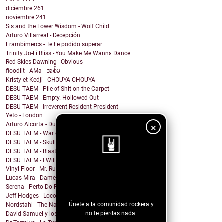
diciembre
261
noviembre
241
Sis and the Lower Wisdom - Wolf Child
Arturo Villarreal - Decepción
Frambimercs - Te he podido superar
Trinity Jo-Li Bliss - You Make Me Wanna Dance
Red Skies Dawning - Obvious
floodlit - AMa | အစ်မ
Kristy et Kedji - CHOUYA CHOUYA
DESU TAEM - Pile of Shit on the Carpet
DESU TAEM - Empty. Hollowed Out
DESU TAEM - Irreverent Resident President
Yeto - London
Arturo Alcorta - Dualidad
×
DESU TAEM - War on Bullies
DESU TAEM - Skull and Crossbones
DESU TAEM - Blasted into Rebirth
DESU TAEM - I Will Not Be Assimilated
Vinyl Floor - Mr. Rubinstein - Single Edit
¡Sigue nuestro
Lucas Mira - Dame alguna señal
blog!
Serena - Perto Do Fim
Jeff Hodges - Loco Motive (Music Row Mix)
Únete a la comunidad rockera y
Nordstahl - The Nameless Hour
no te pierdas nada.
David Samuel y los problemas de Macario - Sonámbulo