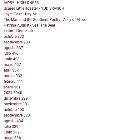
IVORY - HIGH KNEES
Scared Little Toaster - NUDIBRANCH
Layer Cake - Hey Mr.
The Man and the Southern Poetry - Alley of Mine
Katrina August - Seal The Deal
Ishtar - Homesick
octubre
272
septiembre
283
agosto
337
julio
416
junio
493
mayo
407
abril
357
marzo
332
febrero
411
enero
361
2024
3940
diciembre
329
noviembre
381
octubre
403
septiembre
373
agosto
434
julio
329
junio
289
mayo
336