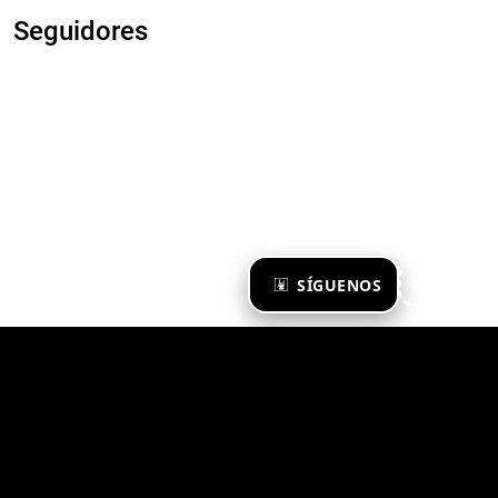
Seguidores
×
SÍGUENOS
Ya te sigo