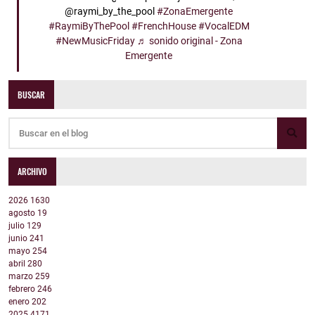
@raymi_by_the_pool
#ZonaEmergente
#RaymiByThePool
#FrenchHouse
#VocalEDM
#NewMusicFriday
♬ sonido original - Zona
Emergente
BUSCAR
ARCHIVO
2026
1630
agosto
19
julio
129
junio
241
mayo
254
abril
280
marzo
259
febrero
246
enero
202
2025
4171