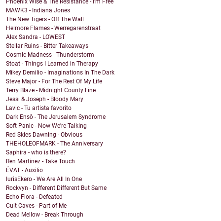
Phoenix Wise & The Resistance - I'm Free
MAWK3 - Indiana Jones
The New Tigers - Off The Wall
Helmore Flames - Werregarenstraat
Alex Sandra - LOWEST
Stellar Ruins - Bitter Takeaways
Cosmic Madness - Thunderstorm
Stoat - Things I Learned in Therapy
Mikey Demilio - Imaginations In The Dark
Steve Major - For The Rest Of My Life
Terry Blaze - Midnight County Line
Jessi & Joseph - Bloody Mary
Lavic - Tu artista favorito
Dark Ensō - The Jerusalem Syndrome
Soft Panic - Now We're Talking
Red Skies Dawning - Obvious
THEHOLEOFMARK - The Anniversary
Saphira - who is there?
Ren Martinez - Take Touch
ÉVAT - Auxilio
IurisEkero - We Are All In One
Rockvyn - Different Different But Same
Echo Flora - Defeated
Cult Caves - Part of Me
Dead Mellow - Break Through