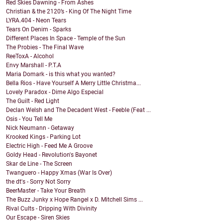
Red Skies Dawning - From Ashes
Christian & the 2120’s - King Of The Night Time
LYRA.404 - Neon Tears
Tears On Denim - Sparks
Different Places In Space - Temple of the Sun
The Probies - The Final Wave
ReeToxA - Alcohol
Envy Marshall - P.T.A
Maria Domark - is this what you wanted?
Bella Rios - Have Yourself A Merry Little Christma...
Lovely Paradox - Dime Algo Especial
The Guilt - Red Light
Declan Welsh and The Decadent West - Feeble (Feat ...
Osis - You Tell Me
Nick Neumann - Getaway
Krooked Kings - Parking Lot
Electric High - Feed Me A Groove
Goldy Head - Revolution's Bayonet
Skar de Line - The Screen
Twanguero - Happy Xmas (War Is Over)
the dt's - Sorry Not Sorry
BeerMaster - Take Your Breath
The Buzz Junky x Hope Rangel x D. Mitchell Sims ...
Rival Cults - Dripping With Divinity
Our Escape - Siren Skies