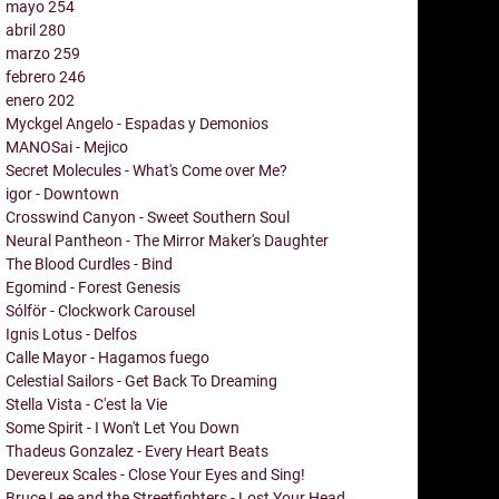
mayo
254
abril
280
marzo
259
febrero
246
enero
202
Myckgel Angelo - Espadas y Demonios
MANOSai - Mejico
Secret Molecules - What's Come over Me?
igor - Downtown
Crosswind Canyon - Sweet Southern Soul
Neural Pantheon - The Mirror Maker's Daughter
The Blood Curdles - Bind
Egomind - Forest Genesis
Sólför - Clockwork Carousel
Ignis Lotus - Delfos
Calle Mayor - Hagamos fuego
Celestial Sailors - Get Back To Dreaming
Stella Vista - C'est la Vie
Some Spirit - I Won't Let You Down
Thadeus Gonzalez - Every Heart Beats
Devereux Scales - Close Your Eyes and Sing!
Bruce Lee and the Streetfighters - Lost Your Head