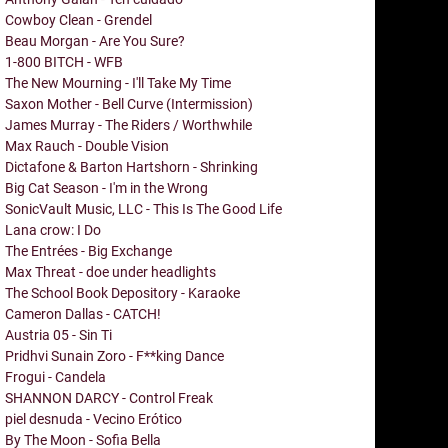
Cowboy Clean - Grendel
Beau Morgan - Are You Sure?
1-800 BITCH - WFB
The New Mourning - I'll Take My Time
Saxon Mother - Bell Curve (Intermission)
James Murray - The Riders / Worthwhile
Max Rauch - Double Vision
Dictafone & Barton Hartshorn - Shrinking
Big Cat Season - I'm in the Wrong
SonicVault Music, LLC - This Is The Good Life
Lana crow: I Do
The Entrées - Big Exchange
Max Threat - doe under headlights
The School Book Depository - Karaoke
Cameron Dallas - CATCH!
Austria 05 - Sin Ti
Pridhvi Sunain Zoro - F**king Dance
Frogui - Candela
SHANNON DARCY - Control Freak
piel desnuda - Vecino Erótico
By The Moon - Sofia Bella