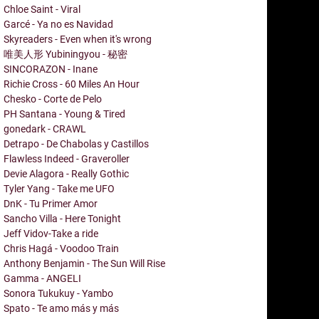
Chloe Saint - Viral
Garcé - Ya no es Navidad
Skyreaders - Even when it's wrong
唯美人形 Yubiningyou - 秘密
SINCORAZON - Inane
Richie Cross - 60 Miles An Hour
Chesko - Corte de Pelo
PH Santana - Young & Tired
gonedark - CRAWL
Detrapo - De Chabolas y Castillos
Flawless Indeed - Graveroller
Devie Alagora - Really Gothic
Tyler Yang - Take me UFO
DnK - Tu Primer Amor
Sancho Villa - Here Tonight
Jeff Vidov-Take a ride
Chris Hagá - Voodoo Train
Anthony Benjamin - The Sun Will Rise
Gamma - ANGELI
Sonora Tukukuy - Yambo
Spato - Te amo más y más