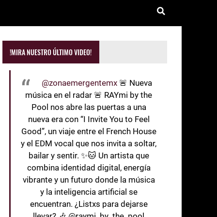
!MIRA NUESTRO ÚLTIMO VIDEO!
@zonaemergentemx
🚨 Nueva
música en el radar 🚨 RAYmi by the
Pool nos abre las puertas a una
nueva era con “I Invite You to Feel
Good”, un viaje entre el French House
y el EDM vocal que nos invita a soltar,
bailar y sentir. ✨🐱 Un artista que
combina identidad digital, energía
vibrante y un futuro donde la música
y la inteligencia artificial se
encuentran. ¿Listxs para dejarse
llevar? 🎶 @raymi_by_the_pool