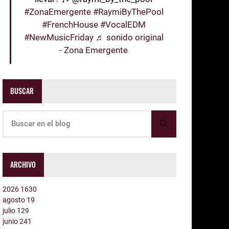
#ZonaEmergente
#RaymiByThePool
#FrenchHouse
#VocalEDM
#NewMusicFriday
♬ sonido original
- Zona Emergente
BUSCAR
ARCHIVO
2026
1630
agosto
19
julio
129
junio
241