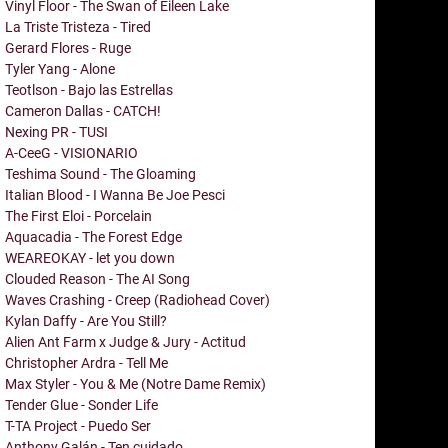
Vinyl Floor - The Swan of Eileen Lake
La Triste Tristeza - Tired
Gerard Flores - Ruge
Tyler Yang - Alone
Teotlson - Bajo las Estrellas
Cameron Dallas - CATCH!
Nexing PR - TUSI
A-CeeG - VISIONARIO
Teshima Sound - The Gloaming
Italian Blood - I Wanna Be Joe Pesci
The First Eloi - Porcelain
Aquacadia - The Forest Edge
WEAREOKAY - let you down
Clouded Reason - The AI Song
Waves Crashing - Creep (Radiohead Cover)
Kylan Daffy - Are You Still?
Alien Ant Farm x Judge & Jury - Actitud
Christopher Ardra - Tell Me
Max Styler - You & Me (Notre Dame Remix)
Tender Glue - Sonder Life
T-TA Project - Puedo Ser
Anthony Galán - Ten cuidado