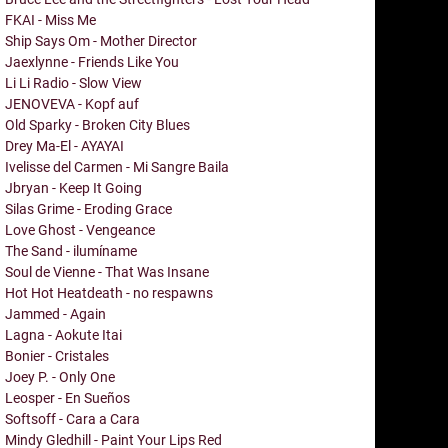
FKAI - Miss Me
Ship Says Om - Mother Director
Jaexlynne - Friends Like You
Li Li Radio - Slow View
JENOVEVA - Kopf auf
Old Sparky - Broken City Blues
Drey Ma-El - AYAYAI
Ivelisse del Carmen - Mi Sangre Baila
Jbryan - Keep It Going
Silas Grime - Eroding Grace
Love Ghost - Vengeance
The Sand - ilumíname
Soul de Vienne - That Was Insane
Hot Hot Heatdeath - no respawns
Jammed - Again
Lagna - Aokute Itai
Bonier - Cristales
Joey P. - Only One
Leosper - En Sueños
Softsoff - Cara a Cara
Mindy Gledhill - Paint Your Lips Red