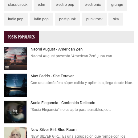
classic rock
edm
electro pop
electronic
grunge
indie pop
latin pop
post-punk
punk rock
ska
POSTS POPULARES
Naomi August - American Zen
Naomi August presenta "American Zen" , una can…
Max Ceddo - She Forever
Con una atmósfera súper cálida y optimista, llega desde Nue…
Sucia Elegancia - Contenido Delicado
"Sucia Elegancia" no es apto para sensibles, co…
New Silver Girl: Blue Room
NEW SILVER GIRL : Es una agrupación que rompe con los