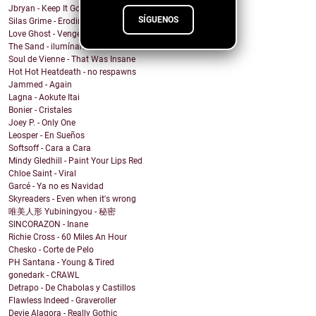
Jbryan - Keep It Going
SÍGUENOS
Silas Grime - Eroding Grace
Love Ghost - Vengeance
The Sand - ilumíname
Soul de Vienne - That Was Insane
Hot Hot Heatdeath - no respawns
Jammed - Again
Lagna - Aokute Itai
Bonier - Cristales
Joey P. - Only One
Leosper - En Sueños
Softsoff - Cara a Cara
Mindy Gledhill - Paint Your Lips Red
Chloe Saint - Viral
Garcé - Ya no es Navidad
Skyreaders - Even when it's wrong
唯美人形 Yubiningyou - 秘密
SINCORAZON - Inane
Richie Cross - 60 Miles An Hour
Chesko - Corte de Pelo
PH Santana - Young & Tired
gonedark - CRAWL
Detrapo - De Chabolas y Castillos
Flawless Indeed - Graveroller
Devie Alagora - Really Gothic