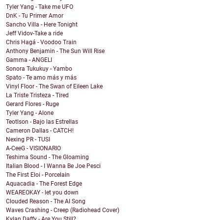
Tyler Yang - Take me UFO
DnK - Tu Primer Amor
Sancho Villa - Here Tonight
Jeff Vidov-Take a ride
Chris Hagá - Voodoo Train
Anthony Benjamin - The Sun Will Rise
Gamma - ANGELI
Sonora Tukukuy - Yambo
Spato - Te amo más y más
Vinyl Floor - The Swan of Eileen Lake
La Triste Tristeza - Tired
Gerard Flores - Ruge
Tyler Yang - Alone
Teotlson - Bajo las Estrellas
Cameron Dallas - CATCH!
Nexing PR - TUSI
A-CeeG - VISIONARIO
Teshima Sound - The Gloaming
Italian Blood - I Wanna Be Joe Pesci
The First Eloi - Porcelain
Aquacadia - The Forest Edge
WEAREOKAY - let you down
Clouded Reason - The AI Song
Waves Crashing - Creep (Radiohead Cover)
Kylan Daffy - Are You Still?