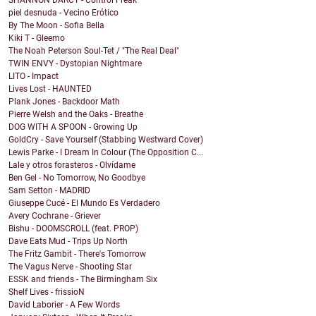
SHANNON DARCY - Control Freak
piel desnuda - Vecino Erótico
By The Moon - Sofia Bella
Kiki T - Gleemo
The Noah Peterson Soul-Tet / "The Real Deal"
TWIN ENVY - Dystopian Nightmare
LITO - Impact
Lives Lost - HAUNTED
Plank Jones - Backdoor Math
Pierre Welsh and the Oaks - Breathe
DOG WITH A SPOON - Growing Up
GoldCry - Save Yourself (Stabbing Westward Cover)
Lewis Parke - I Dream In Colour (The Opposition C...
Lale y otros forasteros - Olvídame
Ben Gel - No Tomorrow, No Goodbye
Sam Setton - MADRID
Giuseppe Cucé - El Mundo Es Verdadero
Avery Cochrane - Griever
Bishu - DOOMSCROLL (feat. PROP)
Dave Eats Mud - Trips Up North
The Fritz Gambit - There's Tomorrow
The Vagus Nerve - Shooting Star
ESSK and friends - The Birmingham Six
Shelf Lives - frissioN
David Laborier - A Few Words