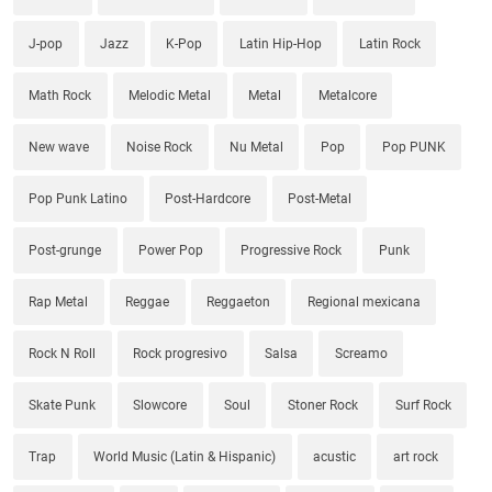
J-pop
Jazz
K-Pop
Latin Hip-Hop
Latin Rock
Math Rock
Melodic Metal
Metal
Metalcore
New wave
Noise Rock
Nu Metal
Pop
Pop PUNK
Pop Punk Latino
Post-Hardcore
Post-Metal
Post-grunge
Power Pop
Progressive Rock
Punk
Rap Metal
Reggae
Reggaeton
Regional mexicana
Rock N Roll
Rock progresivo
Salsa
Screamo
Skate Punk
Slowcore
Soul
Stoner Rock
Surf Rock
Trap
World Music (Latin & Hispanic)
acustic
art rock