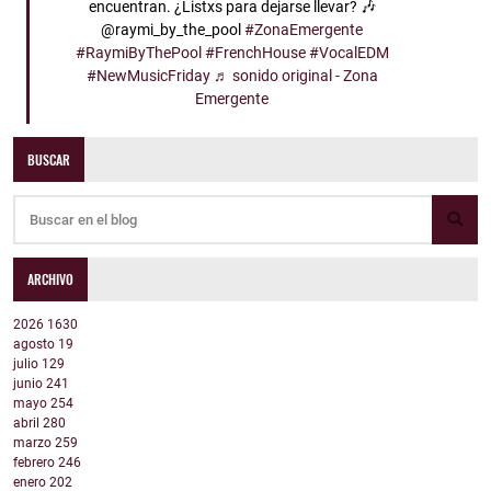
encuentran. ¿Listxs para dejarse llevar? 🎶
@raymi_by_the_pool
#ZonaEmergente
#RaymiByThePool
#FrenchHouse
#VocalEDM
#NewMusicFriday
♬ sonido original - Zona
Emergente
BUSCAR
ARCHIVO
2026
1630
agosto
19
julio
129
junio
241
mayo
254
abril
280
marzo
259
febrero
246
enero
202