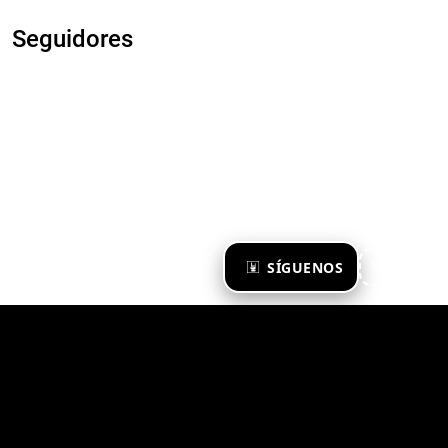
Seguidores
×
SÍGUENOS
Ya te sigo