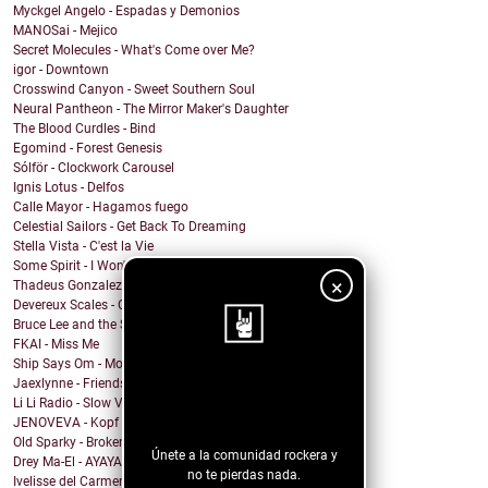
Myckgel Angelo - Espadas y Demonios
MANOSai - Mejico
Secret Molecules - What's Come over Me?
igor - Downtown
Crosswind Canyon - Sweet Southern Soul
Neural Pantheon - The Mirror Maker's Daughter
The Blood Curdles - Bind
Egomind - Forest Genesis
Sólför - Clockwork Carousel
Ignis Lotus - Delfos
Calle Mayor - Hagamos fuego
Celestial Sailors - Get Back To Dreaming
Stella Vista - C'est la Vie
Some Spirit - I Won't Let You Down
×
Thadeus Gonzalez - Every Heart Beats
Devereux Scales - Close Your Eyes and Sing!
Bruce Lee and the Streetfighters - Lost Your Head
FKAI - Miss Me
Ship Says Om - Mother Director
Jaexlynne - Friends Like You
¡Sigue nuestro
Li Li Radio - Slow View
blog!
JENOVEVA - Kopf auf
Old Sparky - Broken City Blues
Únete a la comunidad rockera y
Drey Ma-El - AYAYAI
no te pierdas nada.
Ivelisse del Carmen - Mi Sangre Baila