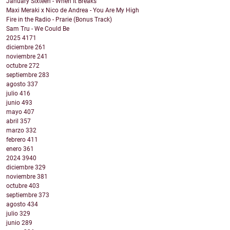
January Sixteen - When It Breaks
Maxi Meraki x Nico de Andrea - You Are My High
Fire in the Radio - Prarie (Bonus Track)
Sam Tru - We Could Be
2025
4171
diciembre
261
noviembre
241
octubre
272
septiembre
283
agosto
337
julio
416
junio
493
mayo
407
abril
357
marzo
332
febrero
411
enero
361
2024
3940
diciembre
329
noviembre
381
octubre
403
septiembre
373
agosto
434
julio
329
junio
289