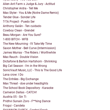
Alien Ant Farm x Judge & Jury - Actitud
Christopher Ardra - Tell Me
Max Styler - You & Me (Notre Dame Remix)
Tender Glue - Sonder Life
T-TA Project - Puedo Ser
Anthony Galán - Ten cuidado
Cowboy Clean - Grendel
Beau Morgan - Are You Sure?
1-800 BITCH - WFB
The New Mourning - I'll Take My Time
Saxon Mother - Bell Curve (Intermission)
James Murray - The Riders / Worthwhile
Max Rauch - Double Vision
Dictafone & Barton Hartshorn - Shrinking
Big Cat Season - I'm in the Wrong
SonicVault Music, LLC - This Is The Good Life
Lana crow: I Do
The Entrées - Big Exchange
Max Threat - doe under headlights
The School Book Depository - Karaoke
Cameron Dallas - CATCH!
Austria 05 - Sin Ti
Pridhvi Sunain Zoro - F**king Dance
Frogui - Candela