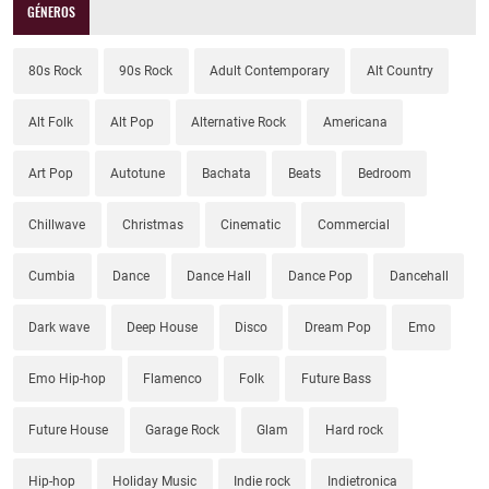
GÉNEROS
80s Rock
90s Rock
Adult Contemporary
Alt Country
Alt Folk
Alt Pop
Alternative Rock
Americana
Art Pop
Autotune
Bachata
Beats
Bedroom
Chillwave
Christmas
Cinematic
Commercial
Cumbia
Dance
Dance Hall
Dance Pop
Dancehall
Dark wave
Deep House
Disco
Dream Pop
Emo
Emo Hip-hop
Flamenco
Folk
Future Bass
Future House
Garage Rock
Glam
Hard rock
Hip-hop
Holiday Music
Indie rock
Indietronica