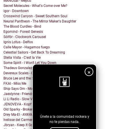
MANOSai - Mejico
Secret Molecules - What's Come over Me?
igor - Downtown
Crosswind Canyon - Sweet Southern Soul
Neural Pantheon - The Mirror Maker's Daughter
The Blood Curdles - Bind
Egomind - Forest Genesis
Sólför - Clockwork Carousel
Ignis Lotus - Delfos
Calle Mayor - Hagamos fuego
Celestial Sailors - Get Back To Dreaming
Stella Vista - C'est la Vie
Some Spirit - I Won't Let You Down
Thadeus Gonzalez - Every Heart Beats
×
Devereux Scales - Close Your Eyes and Sing!
Bruce Lee and the Streetfighters - Lost Your Head
FKAI - Miss Me
Ship Says Om - Mother Director
Jaexlynne - Friends Like You
¡Sigue nuestro
Li Li Radio - Slow View
JENOVEVA - Kopf auf
blog!
Old Sparky - Broken City Blues
Drey Ma-El - AYAYAI
Únete a la comunidad rockera y
Ivelisse del Carmen - Mi Sangre Baila
no te pierdas nada.
Jbryan - Keep It Going