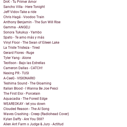
DnK - Tu Primer Amor
Sancho Villa - Here Tonight
Jeff Vidov-Take a ride
Chris Hagá - Voodoo Train
Anthony Benjamin - The Sun Will Rise
Gamma - ANGELI
Sonora Tukukuy - Yambo
Spato - Te amo más y más
Vinyl Floor - The Swan of Eileen Lake
La Triste Tristeza - Tired
Gerard Flores - Ruge
Tyler Yang - Alone
Teotlson - Bajo las Estrellas
Cameron Dallas - CATCH!
Nexing PR - TUSI
A-CeeG - VISIONARIO
Teshima Sound - The Gloaming
Italian Blood - I Wanna Be Joe Pesci
The First Eloi - Porcelain
Aquacadia - The Forest Edge
WEAREOKAY - let you down
Clouded Reason - The AI Song
Waves Crashing - Creep (Radiohead Cover)
Kylan Daffy - Are You Still?
Alien Ant Farm x Judge & Jury - Actitud