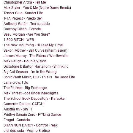
Christopher Ardra - Tell Me
Max Styler - You & Me (Notre Dame Remix)
Tender Glue - Sonder Life
T-TA Project - Puedo Ser
Anthony Galán - Ten cuidado
Cowboy Clean - Grendel
Beau Morgan - Are You Sure?
1-800 BITCH - WFB
The New Mourning - I'll Take My Time
Saxon Mother - Bell Curve (Intermission)
James Murray - The Riders / Worthwhile
Max Rauch - Double Vision
Dictafone & Barton Hartshorn - Shrinking
Big Cat Season - I'm in the Wrong
SonicVault Music, LLC - This Is The Good Life
Lana crow: I Do
The Entrées - Big Exchange
Max Threat - doe under headlights
The School Book Depository - Karaoke
Cameron Dallas - CATCH!
Austria 05 - Sin Ti
Pridhvi Sunain Zoro - F**king Dance
Frogui - Candela
SHANNON DARCY - Control Freak
piel desnuda - Vecino Erótico