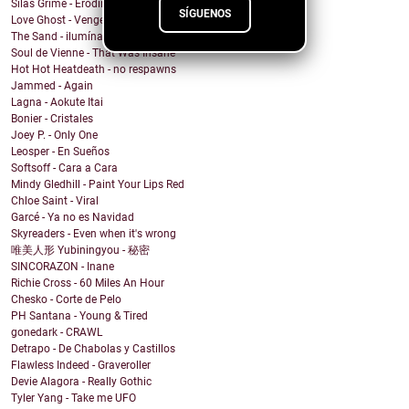
Silas Grime - Eroding Grace
SÍGUENOS
Love Ghost - Vengeance
The Sand - ilumíname
Soul de Vienne - That Was Insane
Hot Hot Heatdeath - no respawns
Jammed - Again
Lagna - Aokute Itai
Bonier - Cristales
Joey P. - Only One
Leosper - En Sueños
Softsoff - Cara a Cara
Mindy Gledhill - Paint Your Lips Red
Chloe Saint - Viral
Garcé - Ya no es Navidad
Skyreaders - Even when it's wrong
唯美人形 Yubiningyou - 秘密
SINCORAZON - Inane
Richie Cross - 60 Miles An Hour
Chesko - Corte de Pelo
PH Santana - Young & Tired
gonedark - CRAWL
Detrapo - De Chabolas y Castillos
Flawless Indeed - Graveroller
Devie Alagora - Really Gothic
Tyler Yang - Take me UFO