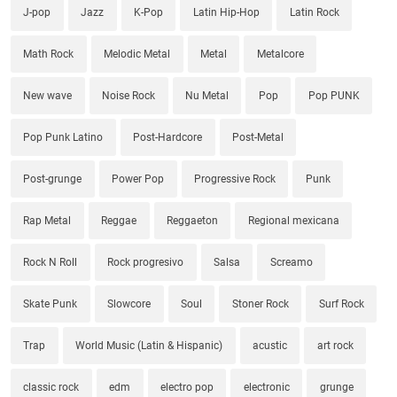
J-pop
Jazz
K-Pop
Latin Hip-Hop
Latin Rock
Math Rock
Melodic Metal
Metal
Metalcore
New wave
Noise Rock
Nu Metal
Pop
Pop PUNK
Pop Punk Latino
Post-Hardcore
Post-Metal
Post-grunge
Power Pop
Progressive Rock
Punk
Rap Metal
Reggae
Reggaeton
Regional mexicana
Rock N Roll
Rock progresivo
Salsa
Screamo
Skate Punk
Slowcore
Soul
Stoner Rock
Surf Rock
Trap
World Music (Latin & Hispanic)
acustic
art rock
classic rock
edm
electro pop
electronic
grunge