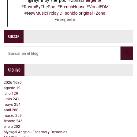
@raymi_by_the_pool
#ZonaEmergente
#RaymiByThePool
#FrenchHouse
#VocalEDM
#NewMusicFriday
♬ sonido original - Zona
Emergente
BUSCAR
ARCHIVO
2026
1630
agosto
19
julio
129
junio
241
mayo
254
abril
280
marzo
259
febrero
246
enero
202
Myckgel Angelo - Espadas y Demonios