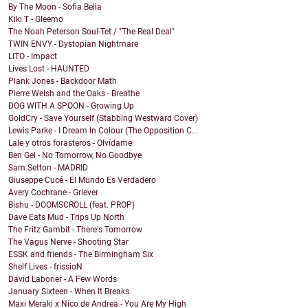
By The Moon - Sofia Bella
Kiki T - Gleemo
The Noah Peterson Soul-Tet / "The Real Deal"
TWIN ENVY - Dystopian Nightmare
LITO - Impact
Lives Lost - HAUNTED
Plank Jones - Backdoor Math
Pierre Welsh and the Oaks - Breathe
DOG WITH A SPOON - Growing Up
GoldCry - Save Yourself (Stabbing Westward Cover)
Lewis Parke - I Dream In Colour (The Opposition C...
Lale y otros forasteros - Olvídame
Ben Gel - No Tomorrow, No Goodbye
Sam Setton - MADRID
Giuseppe Cucé - El Mundo Es Verdadero
Avery Cochrane - Griever
Bishu - DOOMSCROLL (feat. PROP)
Dave Eats Mud - Trips Up North
The Fritz Gambit - There's Tomorrow
The Vagus Nerve - Shooting Star
ESSK and friends - The Birmingham Six
Shelf Lives - frissioN
David Laborier - A Few Words
January Sixteen - When It Breaks
Maxi Meraki x Nico de Andrea - You Are My High