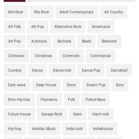
80s Rock
90s Rock
Adult Contemporary
Alt Country
Alt Folk
Alt Pop
Alternative Rock
Americana
Art Pop
Autotune
Bachata
Beats
Bedroom
Chillwave
Christmas
Cinematic
Commercial
Cumbia
Dance
Dance Hall
Dance Pop
Dancehall
Dark wave
Deep House
Disco
Dream Pop
Emo
Emo Hip-hop
Flamenco
Folk
Future Bass
Future House
Garage Rock
Glam
Hard rock
Hip-hop
Holiday Music
Indie rock
Indietronica