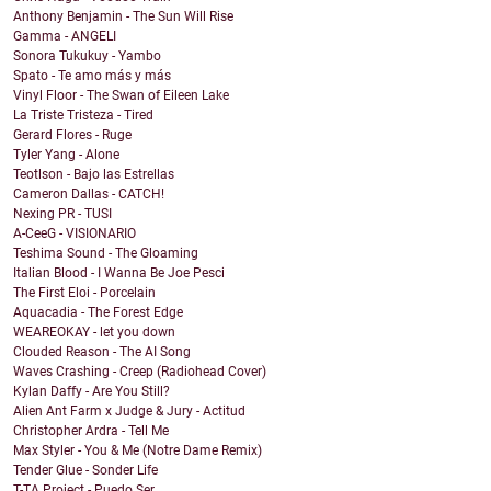
Anthony Benjamin - The Sun Will Rise
Gamma - ANGELI
Sonora Tukukuy - Yambo
Spato - Te amo más y más
Vinyl Floor - The Swan of Eileen Lake
La Triste Tristeza - Tired
Gerard Flores - Ruge
Tyler Yang - Alone
Teotlson - Bajo las Estrellas
Cameron Dallas - CATCH!
Nexing PR - TUSI
A-CeeG - VISIONARIO
Teshima Sound - The Gloaming
Italian Blood - I Wanna Be Joe Pesci
The First Eloi - Porcelain
Aquacadia - The Forest Edge
WEAREOKAY - let you down
Clouded Reason - The AI Song
Waves Crashing - Creep (Radiohead Cover)
Kylan Daffy - Are You Still?
Alien Ant Farm x Judge & Jury - Actitud
Christopher Ardra - Tell Me
Max Styler - You & Me (Notre Dame Remix)
Tender Glue - Sonder Life
T-TA Project - Puedo Ser