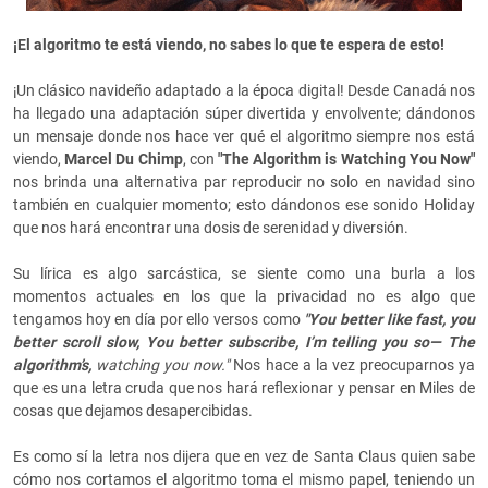
¡El algoritmo te está viendo, no sabes lo que te espera de esto!
¡Un clásico navideño adaptado a la época digital! Desde Canadá nos
ha llegado una adaptación súper divertida y envolvente; dándonos
un mensaje donde nos hace ver qué el algoritmo siempre nos está
viendo,
Marcel Du Chimp
, con
"
The Algorithm is Watching You Now"
nos brinda una alternativa par reproducir no solo en navidad sino
también en cualquier momento; esto dándonos ese sonido Holiday
que nos hará encontrar una dosis de serenidad y diversión.
Su lírica es algo sarcástica, se siente como una burla a los
momentos actuales en los que la privacidad no es algo que
tengamos hoy en día por ello versos como
"You better like fast, you
better scroll slow,
You better subscribe, I’m telling you so—
The
algorithm’s,
watching you now."
Nos hace a la vez preocuparnos ya
que es una letra cruda que nos hará reflexionar y pensar en Miles de
cosas que dejamos desapercibidas.
Es como sí la letra nos dijera que en vez de Santa Claus quien sabe
cómo nos cortamos el algoritmo toma el mismo papel, teniendo un