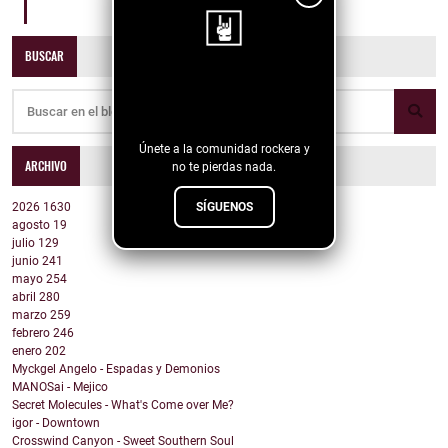
Emergente
BUSCAR
¡Sigue nuestro
blog!
Únete a la comunidad rockera y
ARCHIVO
no te pierdas nada.
2026
1630
SÍGUENOS
agosto
19
julio
129
junio
241
mayo
254
abril
280
marzo
259
febrero
246
enero
202
Myckgel Angelo - Espadas y Demonios
MANOSai - Mejico
Secret Molecules - What's Come over Me?
igor - Downtown
Crosswind Canyon - Sweet Southern Soul