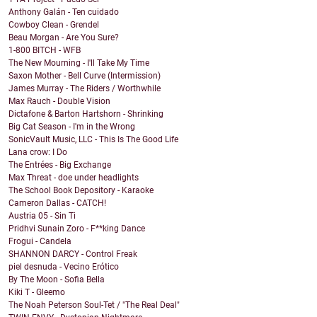
Anthony Galán - Ten cuidado
Cowboy Clean - Grendel
Beau Morgan - Are You Sure?
1-800 BITCH - WFB
The New Mourning - I'll Take My Time
Saxon Mother - Bell Curve (Intermission)
James Murray - The Riders / Worthwhile
Max Rauch - Double Vision
Dictafone & Barton Hartshorn - Shrinking
Big Cat Season - I'm in the Wrong
SonicVault Music, LLC - This Is The Good Life
Lana crow: I Do
The Entrées - Big Exchange
Max Threat - doe under headlights
The School Book Depository - Karaoke
Cameron Dallas - CATCH!
Austria 05 - Sin Ti
Pridhvi Sunain Zoro - F**king Dance
Frogui - Candela
SHANNON DARCY - Control Freak
piel desnuda - Vecino Erótico
By The Moon - Sofia Bella
Kiki T - Gleemo
The Noah Peterson Soul-Tet / "The Real Deal"