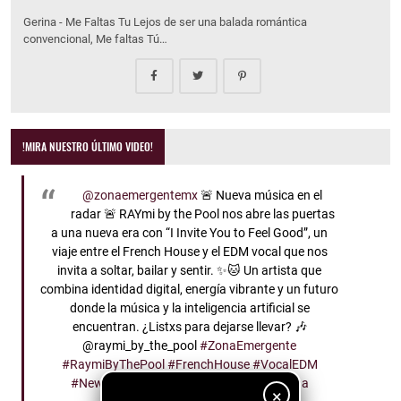
Gerina - Me Faltas Tu Lejos de ser una balada romántica
convencional, Me faltas Tú…
!MIRA NUESTRO ÚLTIMO VIDEO!
@zonaemergentemx
🚨 Nueva música en el
radar 🚨 RAYmi by the Pool nos abre las puertas
a una nueva era con “I Invite You to Feel Good”, un
viaje entre el French House y el EDM vocal que nos
invita a soltar, bailar y sentir. ✨🐱 Un artista que
combina identidad digital, energía vibrante y un futuro
donde la música y la inteligencia artificial se
encuentran. ¿Listxs para dejarse llevar? 🎶
@raymi_by_the_pool
#ZonaEmergente
#RaymiByThePool
#FrenchHouse
#VocalEDM
#NewMusicFriday
♬ sonido original - Zona
×