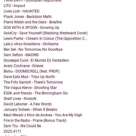
TWIN ENVY - Dystopian Nightmare
LITO - Impact
Lives Lost - HAUNTED
Plank Jones - Backdoor Math
Pierre Welsh and the Oaks - Breathe
DOG WITH A SPOON - Growing Up
GoldCry - Save Yourself (Stabbing Westward Cover)
Lewis Parke - I Dream In Colour (The Opposition C...
Lale y otros forasteros - Olvídame
Ben Gel - No Tomorrow, No Goodbye
Sam Setton - MADRID
Giuseppe Cucé - El Mundo Es Verdadero
Avery Cochrane - Griever
Bishu - DOOMSCROLL (feat. PROP)
Dave Eats Mud - Trips Up North
The Fritz Gambit - There's Tomorrow
The Vagus Nerve - Shooting Star
ESSK and friends - The Birmingham Six
Shelf Lives - frissioN
David Laborier - A Few Words
January Sixteen - When It Breaks
Maxi Meraki x Nico de Andrea - You Are My High
Fire in the Radio - Prarie (Bonus Track)
Sam Tru - We Could Be
2025
4171