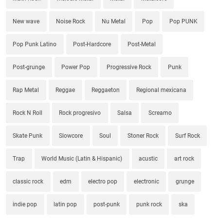
New wave
Noise Rock
Nu Metal
Pop
Pop PUNK
Pop Punk Latino
Post-Hardcore
Post-Metal
Post-grunge
Power Pop
Progressive Rock
Punk
Rap Metal
Reggae
Reggaeton
Regional mexicana
Rock N Roll
Rock progresivo
Salsa
Screamo
Skate Punk
Slowcore
Soul
Stoner Rock
Surf Rock
Trap
World Music (Latin & Hispanic)
acustic
art rock
classic rock
edm
electro pop
electronic
grunge
indie pop
latin pop
post-punk
punk rock
ska