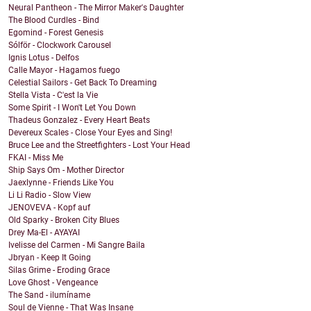
Neural Pantheon - The Mirror Maker's Daughter
The Blood Curdles - Bind
Egomind - Forest Genesis
Sólför - Clockwork Carousel
Ignis Lotus - Delfos
Calle Mayor - Hagamos fuego
Celestial Sailors - Get Back To Dreaming
Stella Vista - C'est la Vie
Some Spirit - I Won't Let You Down
Thadeus Gonzalez - Every Heart Beats
Devereux Scales - Close Your Eyes and Sing!
Bruce Lee and the Streetfighters - Lost Your Head
FKAI - Miss Me
Ship Says Om - Mother Director
Jaexlynne - Friends Like You
Li Li Radio - Slow View
JENOVEVA - Kopf auf
Old Sparky - Broken City Blues
Drey Ma-El - AYAYAI
Ivelisse del Carmen - Mi Sangre Baila
Jbryan - Keep It Going
Silas Grime - Eroding Grace
Love Ghost - Vengeance
The Sand - ilumíname
Soul de Vienne - That Was Insane