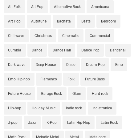
Alt Folk
Alt Pop
Alternative Rock
Americana
Art Pop
Autotune
Bachata
Beats
Bedroom
Chillwave
Christmas
Cinematic
Commercial
Cumbia
Dance
Dance Hall
Dance Pop
Dancehall
Dark wave
Deep House
Disco
Dream Pop
Emo
Emo Hip-hop
Flamenco
Folk
Future Bass
Future House
Garage Rock
Glam
Hard rock
Hip-hop
Holiday Music
Indie rock
Indietronica
J-pop
Jazz
K-Pop
Latin Hip-Hop
Latin Rock
Math Rock
Melodic Metal
Metal
Metalcore