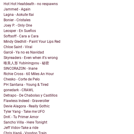
Hot Hot Heatdeath - no respawns
Jammed - Again
Lagna - Aokute Itai
Bonier - Cristales
Joey P. - Only One
Leosper - En Sueños
Softsoff - Cara a Cara
Mindy Gledhill - Paint Your Lips Red
Chloe Saint - Viral
Garcé - Ya no es Navidad
Skyreaders - Even when it's wrong
唯美人形 Yubiningyou - 秘密
SINCORAZON - Inane
Richie Cross - 60 Miles An Hour
Chesko - Corte de Pelo
PH Santana - Young & Tired
gonedark - CRAWL
Detrapo - De Chabolas y Castillos
Flawless Indeed - Graveroller
Devie Alagora - Really Gothic
Tyler Yang - Take me UFO
DnK - Tu Primer Amor
Sancho Villa - Here Tonight
Jeff Vidov-Take a ride
Chris Hagá - Voodoo Train