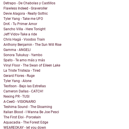
Detrapo - De Chabolas y Castillos
Flawless Indeed - Graveroller
Devie Alagora - Really Gothic
Tyler Yang - Take me UFO
DnK - Tu Primer Amor
Sancho Villa - Here Tonight
Jeff Vidov-Take a ride
Chris Hagá - Voodoo Train
Anthony Benjamin - The Sun Will Rise
Gamma - ANGELI
Sonora Tukukuy - Yambo
Spato - Te amo más y más
Vinyl Floor - The Swan of Eileen Lake
La Triste Tristeza - Tired
Gerard Flores - Ruge
Tyler Yang - Alone
Teotlson - Bajo las Estrellas
Cameron Dallas - CATCH!
Nexing PR - TUSI
A-CeeG - VISIONARIO
Teshima Sound - The Gloaming
Italian Blood - I Wanna Be Joe Pesci
The First Eloi - Porcelain
Aquacadia - The Forest Edge
WEAREOKAY - let you down