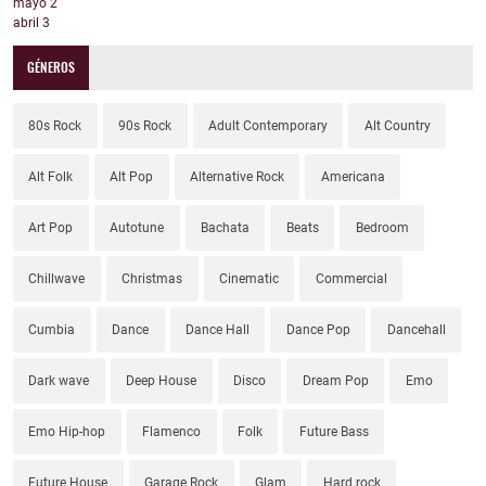
mayo
2
abril
3
GÉNEROS
80s Rock
90s Rock
Adult Contemporary
Alt Country
Alt Folk
Alt Pop
Alternative Rock
Americana
Art Pop
Autotune
Bachata
Beats
Bedroom
Chillwave
Christmas
Cinematic
Commercial
Cumbia
Dance
Dance Hall
Dance Pop
Dancehall
Dark wave
Deep House
Disco
Dream Pop
Emo
Emo Hip-hop
Flamenco
Folk
Future Bass
Future House
Garage Rock
Glam
Hard rock