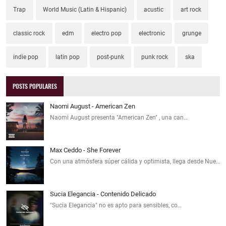
Trap
World Music (Latin & Hispanic)
acustic
art rock
classic rock
edm
electro pop
electronic
grunge
indie pop
latin pop
post-punk
punk rock
ska
POSTS POPULARES
Naomi August - American Zen
Naomi August presenta "American Zen" , una can…
Max Ceddo - She Forever
Con una atmósfera súper cálida y optimista, llega desde Nue…
Sucia Elegancia - Contenido Delicado
"Sucia Elegancia" no es apto para sensibles, co…