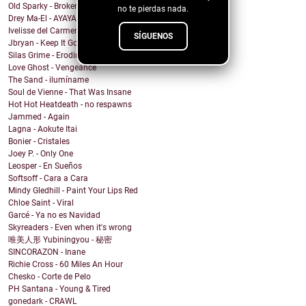
Old Sparky - Broken City Blues
no te pierdas nada.
Drey Ma-El - AYAYAI
Ivelisse del Carmen - Mi Sangre Baila
SÍGUENOS
Jbryan - Keep It Going
Silas Grime - Eroding Grace
Love Ghost - Vengeance
The Sand - ilumíname
Soul de Vienne - That Was Insane
Hot Hot Heatdeath - no respawns
Jammed - Again
Lagna - Aokute Itai
Bonier - Cristales
Joey P. - Only One
Leosper - En Sueños
Softsoff - Cara a Cara
Mindy Gledhill - Paint Your Lips Red
Chloe Saint - Viral
Garcé - Ya no es Navidad
Skyreaders - Even when it's wrong
唯美人形 Yubiningyou - 秘密
SINCORAZON - Inane
Richie Cross - 60 Miles An Hour
Chesko - Corte de Pelo
PH Santana - Young & Tired
gonedark - CRAWL