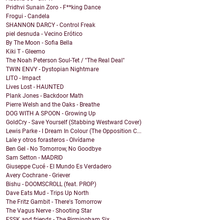
Pridhvi Sunain Zoro - F**king Dance
Frogui - Candela
SHANNON DARCY - Control Freak
piel desnuda - Vecino Erótico
By The Moon - Sofia Bella
Kiki T - Gleemo
The Noah Peterson Soul-Tet / "The Real Deal"
TWIN ENVY - Dystopian Nightmare
LITO - Impact
Lives Lost - HAUNTED
Plank Jones - Backdoor Math
Pierre Welsh and the Oaks - Breathe
DOG WITH A SPOON - Growing Up
GoldCry - Save Yourself (Stabbing Westward Cover)
Lewis Parke - I Dream In Colour (The Opposition C...
Lale y otros forasteros - Olvídame
Ben Gel - No Tomorrow, No Goodbye
Sam Setton - MADRID
Giuseppe Cucé - El Mundo Es Verdadero
Avery Cochrane - Griever
Bishu - DOOMSCROLL (feat. PROP)
Dave Eats Mud - Trips Up North
The Fritz Gambit - There's Tomorrow
The Vagus Nerve - Shooting Star
ESSK and friends - The Birmingham Six