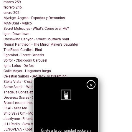
marzo
259
febrero
246
enero
202
Myckgel Angelo - Espadas y Demonios
MANOSai - Mejico
Secret Molecules - What's Come over Me?
igor - Downtown
Crosswind Canyon - Sweet Southern Soul
Neural Pantheon - The Mirror Maker's Daughter
The Blood Curdles - Bind
Egomind - Forest Genesis
Sólför - Clockwork Carousel
Ignis Lotus - Delfos
Calle Mayor - Hagamos fuego
Celestial Sailors - Get Back To Dreaming
Stella Vista - C'est la Vie
×
Some Spirit - I Won't Let You Down
Thadeus Gonzalez - Every Heart Beats
Devereux Scales - Close Your Eyes and Sing!
Bruce Lee and the Streetfighters - Lost Your Head
FKAI - Miss Me
¡Sigue nuestro
Ship Says Om - Mother Director
Jaexlynne - Friends Like You
blog!
Li Li Radio - Slow View
JENOVEVA - Kopf auf
Únete a la comunidad rockera y