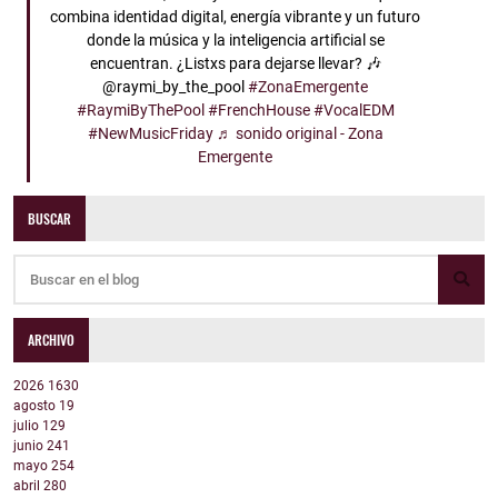
combina identidad digital, energía vibrante y un futuro
donde la música y la inteligencia artificial se
encuentran. ¿Listxs para dejarse llevar? 🎶
@raymi_by_the_pool
#ZonaEmergente
#RaymiByThePool
#FrenchHouse
#VocalEDM
#NewMusicFriday
♬ sonido original - Zona
Emergente
BUSCAR
ARCHIVO
2026
1630
agosto
19
julio
129
junio
241
mayo
254
abril
280