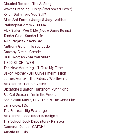
Clouded Reason - The AI Song
Waves Crashing - Creep (Radiohead Cover)
Kylan Daffy - Are You Still?
Alien Ant Farm x Judge & Jury - Actitud
Christopher Ardra - Tell Me
Max Styler - You & Me (Notre Dame Remix)
Tender Glue - Sonder Life
T-TA Project - Puedo Ser
Anthony Galán - Ten cuidado
Cowboy Clean - Grendel
Beau Morgan - Are You Sure?
1-800 BITCH - WFB
The New Mourning - I'll Take My Time
Saxon Mother - Bell Curve (Intermission)
James Murray - The Riders / Worthwhile
Max Rauch - Double Vision
Dictafone & Barton Hartshorn - Shrinking
Big Cat Season - I'm in the Wrong
SonicVault Music, LLC - This Is The Good Life
Lana crow: I Do
The Entrées - Big Exchange
Max Threat - doe under headlights
The School Book Depository - Karaoke
Cameron Dallas - CATCH!
Austria 05 - Sin Ti