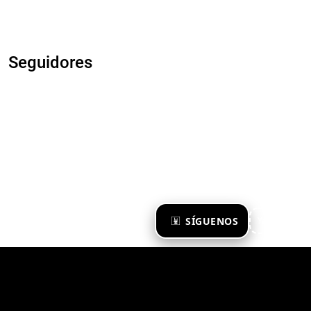
Seguidores
×
SÍGUENOS
Ya te sigo