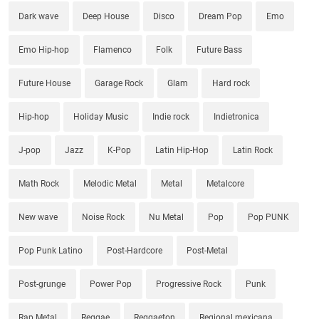
Dark wave
Deep House
Disco
Dream Pop
Emo
Emo Hip-hop
Flamenco
Folk
Future Bass
Future House
Garage Rock
Glam
Hard rock
Hip-hop
Holiday Music
Indie rock
Indietronica
J-pop
Jazz
K-Pop
Latin Hip-Hop
Latin Rock
Math Rock
Melodic Metal
Metal
Metalcore
New wave
Noise Rock
Nu Metal
Pop
Pop PUNK
Pop Punk Latino
Post-Hardcore
Post-Metal
Post-grunge
Power Pop
Progressive Rock
Punk
Rap Metal
Reggae
Reggaeton
Regional mexicana