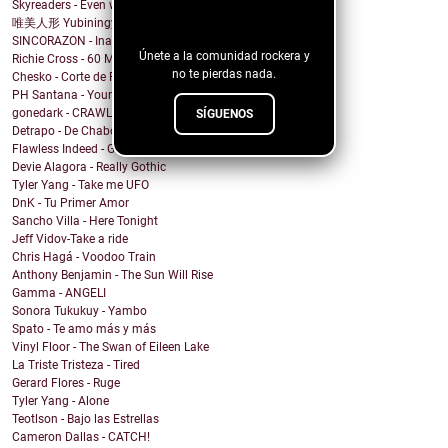
Skyreaders - Even when it's wrong
blog!
唯美人形 Yubiningyou - 秘密
SINCORAZON - Inane
Únete a la comunidad rockera y
Richie Cross - 60 Miles An Hour
no te pierdas nada.
Chesko - Corte de Pelo
PH Santana - Young & Tired
gonedark - CRAWL
SÍGUENOS
Detrapo - De Chabolas y Castillos
Flawless Indeed - Graveroller
Devie Alagora - Really Gothic
Tyler Yang - Take me UFO
DnK - Tu Primer Amor
Sancho Villa - Here Tonight
Jeff Vidov-Take a ride
Chris Hagá - Voodoo Train
Anthony Benjamin - The Sun Will Rise
Gamma - ANGELI
Sonora Tukukuy - Yambo
Spato - Te amo más y más
Vinyl Floor - The Swan of Eileen Lake
La Triste Tristeza - Tired
Gerard Flores - Ruge
Tyler Yang - Alone
Teotlson - Bajo las Estrellas
Cameron Dallas - CATCH!