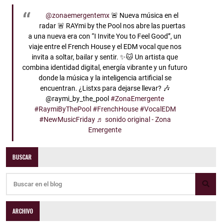
@zonaemergentemx
🚨 Nueva música en el
radar 🚨 RAYmi by the Pool nos abre las puertas
a una nueva era con “I Invite You to Feel Good”, un
viaje entre el French House y el EDM vocal que nos
invita a soltar, bailar y sentir. ✨🐱 Un artista que
combina identidad digital, energía vibrante y un futuro
donde la música y la inteligencia artificial se
encuentran. ¿Listxs para dejarse llevar? 🎶
@raymi_by_the_pool
#ZonaEmergente
#RaymiByThePool
#FrenchHouse
#VocalEDM
#NewMusicFriday
♬ sonido original - Zona
Emergente
BUSCAR
ARCHIVO