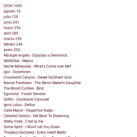
2026
1630
agosto
19
julio
129
junio
241
mayo
254
abril
280
marzo
259
febrero
246
enero
202
Myckgel Angelo - Espadas y Demonios
MANOSai - Mejico
Secret Molecules - What's Come over Me?
igor - Downtown
Crosswind Canyon - Sweet Southern Soul
Neural Pantheon - The Mirror Maker's Daughter
The Blood Curdles - Bind
Egomind - Forest Genesis
Sólför - Clockwork Carousel
Ignis Lotus - Delfos
Calle Mayor - Hagamos fuego
Celestial Sailors - Get Back To Dreaming
Stella Vista - C'est la Vie
Some Spirit - I Won't Let You Down
Thadeus Gonzalez - Every Heart Beats