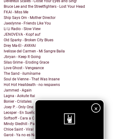
Devereux Scales - Close Your Eyes and Sing!
Bruce Lee and the Streetfighters - Lost Your Head
FKAI - Miss Me
Ship Says Om - Mother Director
Jaexlynne - Friends Like You
Li Li Radio - Slow View
JENOVEVA - Kopf auf
Old Sparky - Broken City Blues
Drey Ma-El - AYAYAI
Ivelisse del Carmen - Mi Sangre Baila
Jbryan - Keep It Going
Silas Grime - Eroding Grace
Love Ghost - Vengeance
The Sand - ilumíname
Soul de Vienne - That Was Insane
Hot Hot Heatdeath - no respawns
Jammed - Again
Lagna - Aokute Itai
Bonier - Cristales
×
Joey P. - Only One
Leosper - En Sueños
Softsoff - Cara a Cara
Mindy Gledhill - Paint Your Lips Red
Chloe Saint - Viral
Garcé - Ya no es Navidad
¡Sigue nuestro