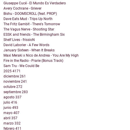
Giuseppe Cucé - El Mundo Es Verdadero
Avery Cochrane - Griever
Bishu - DOOMSCROLL (feat. PROP)
Dave Eats Mud - Trips Up North
The Fritz Gambit - There's Tomorrow
The Vagus Nerve - Shooting Star
ESSK and friends - The Birmingham Six
Shelf Lives - frissioN
David Laborier - A Few Words
January Sixteen - When It Breaks
Maxi Meraki x Nico de Andrea - You Are My High
Fire in the Radio - Prarie (Bonus Track)
Sam Tru - We Could Be
2025
4171
diciembre
261
noviembre
241
octubre
272
septiembre
283
agosto
337
julio
416
junio
493
mayo
407
abril
357
marzo
332
febrero
411