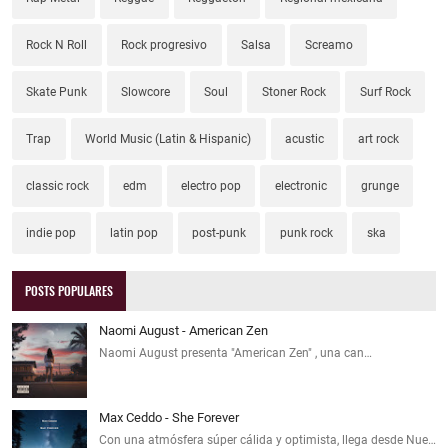
Rock N Roll
Rock progresivo
Salsa
Screamo
Skate Punk
Slowcore
Soul
Stoner Rock
Surf Rock
Trap
World Music (Latin & Hispanic)
acustic
art rock
classic rock
edm
electro pop
electronic
grunge
indie pop
latin pop
post-punk
punk rock
ska
POSTS POPULARES
Naomi August - American Zen
Naomi August presenta "American Zen" , una can…
Max Ceddo - She Forever
Con una atmósfera súper cálida y optimista, llega desde Nue…