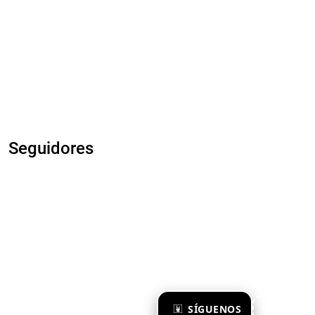
Seguidores
×
SÍGUENOS
Ya te sigo