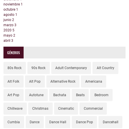
noviembre
1
octubre
1
agosto
1
junio
2
marzo
3
2020
5
mayo
2
abril
3
GÉNEROS
80s Rock
90s Rock
Adult Contemporary
Alt Country
Alt Folk
Alt Pop
Alternative Rock
Americana
Art Pop
Autotune
Bachata
Beats
Bedroom
Chillwave
Christmas
Cinematic
Commercial
Cumbia
Dance
Dance Hall
Dance Pop
Dancehall