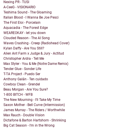
Nexing PR - TUSI
A-CeeG - VISIONARIO
Teshima Sound - The Gloaming
Italian Blood - I Wanna Be Joe Pesci
The First Eloi - Porcelain
Aquacadia - The Forest Edge
WEAREOKAY - let you down
Clouded Reason - The AI Song
Waves Crashing - Creep (Radiohead Cover)
Kylan Daffy - Are You Still?
Alien Ant Farm x Judge & Jury - Actitud
Christopher Ardra - Tell Me
Max Styler - You & Me (Notre Dame Remix)
Tender Glue - Sonder Life
T-TA Project - Puedo Ser
Anthony Galán - Ten cuidado
Cowboy Clean - Grendel
Beau Morgan - Are You Sure?
1-800 BITCH - WFB
The New Mourning - I'll Take My Time
Saxon Mother - Bell Curve (Intermission)
James Murray - The Riders / Worthwhile
Max Rauch - Double Vision
Dictafone & Barton Hartshorn - Shrinking
Big Cat Season - I'm in the Wrong