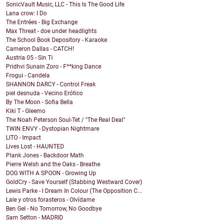
SonicVault Music, LLC - This Is The Good Life
Lana crow: I Do
The Entrées - Big Exchange
Max Threat - doe under headlights
The School Book Depository - Karaoke
Cameron Dallas - CATCH!
Austria 05 - Sin Ti
Pridhvi Sunain Zoro - F**king Dance
Frogui - Candela
SHANNON DARCY - Control Freak
piel desnuda - Vecino Erótico
By The Moon - Sofia Bella
Kiki T - Gleemo
The Noah Peterson Soul-Tet / "The Real Deal"
TWIN ENVY - Dystopian Nightmare
LITO - Impact
Lives Lost - HAUNTED
Plank Jones - Backdoor Math
Pierre Welsh and the Oaks - Breathe
DOG WITH A SPOON - Growing Up
GoldCry - Save Yourself (Stabbing Westward Cover)
Lewis Parke - I Dream In Colour (The Opposition C...
Lale y otros forasteros - Olvídame
Ben Gel - No Tomorrow, No Goodbye
Sam Setton - MADRID