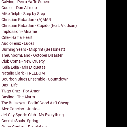
Calvinq - Perro Ya Te Supero
Códice - Don Alfredo
Mike Delph - Step by Step
Christian Rabadán - (A)MAR
Christian Rabadán - Cupido (feat. Viddsan)
Implossion - Mírame
Cillë - Half a Heart
AudioFenix - Luces
Burning Years - Misprint (Be Honest)
TheUnbornBand - October Disaster
Club Coma - New Cruelty
Keila Leija - Mis Etiquetas
Natalie Clark - FREEDOM
Bourbon Blues Ensemble - Countdown
Dax - Life
Tivgo Cruz - Por Amor
Bayline - The Alarm
The Bullseyes - Feelin' Good Ain't Cheap
Alex Cancino - Juntos
Jet City Sports Club - My Everything
Cosmic Souls- Spring
Outer Control - Revolution