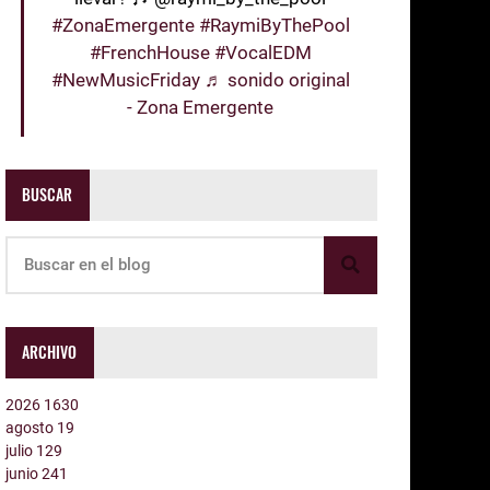
#ZonaEmergente
#RaymiByThePool
#FrenchHouse
#VocalEDM
#NewMusicFriday
♬ sonido original
- Zona Emergente
BUSCAR
ARCHIVO
2026
1630
agosto
19
julio
129
junio
241