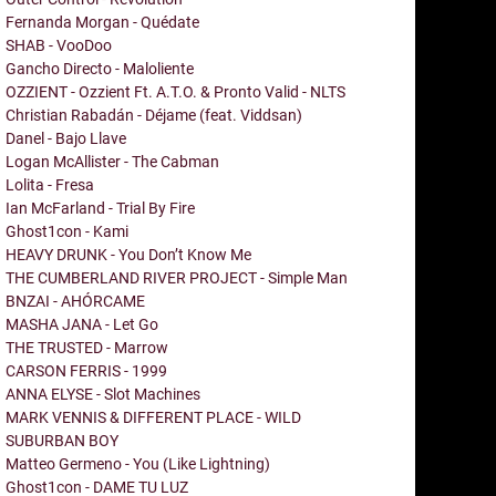
Fernanda Morgan - Quédate
SHAB - VooDoo
Gancho Directo - Maloliente
OZZIENT - Ozzient Ft. A.T.O. & Pronto Valid - NLTS
Christian Rabadán - Déjame (feat. Viddsan)
Danel - Bajo Llave
Logan McAllister - The Cabman
Lolita - Fresa
Ian McFarland - Trial By Fire
Ghost1con - Kami
HEAVY DRUNK - You Don’t Know Me
THE CUMBERLAND RIVER PROJECT - Simple Man
BNZAI - AHÓRCAME
MASHA JANA - Let Go
THE TRUSTED - Marrow
CARSON FERRIS - 1999
ANNA ELYSE - Slot Machines
MARK VENNIS & DIFFERENT PLACE - WILD
SUBURBAN BOY
Matteo Germeno - You (Like Lightning)
Ghost1con - DAME TU LUZ