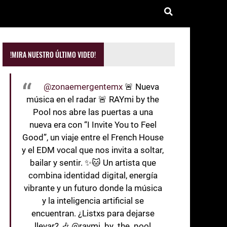
!MIRA NUESTRO ÚLTIMO VIDEO!
@zonaemergentemx
🚨 Nueva
música en el radar 🚨 RAYmi by the
Pool nos abre las puertas a una
nueva era con “I Invite You to Feel
Good”, un viaje entre el French House
y el EDM vocal que nos invita a soltar,
bailar y sentir. ✨🐱 Un artista que
combina identidad digital, energía
vibrante y un futuro donde la música
y la inteligencia artificial se
encuentran. ¿Listxs para dejarse
llevar? 🎶 @raymi_by_the_pool