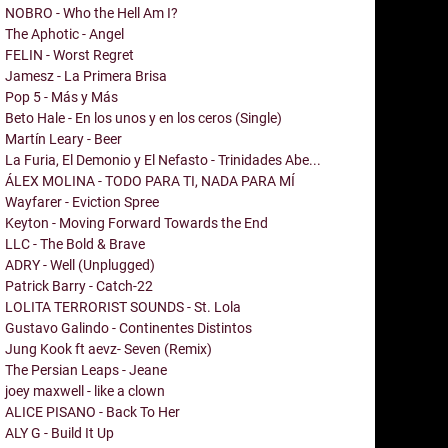
NOBRO - Who the Hell Am I?
The Aphotic - Angel
FELIN - Worst Regret
Jamesz - La Primera Brisa
Pop 5 - Más y Más
Beto Hale - En los unos y en los ceros (Single)
Martín Leary - Beer
La Furia, El Demonio y El Nefasto - Trinidades Abe...
ÁLEX MOLINA - TODO PARA TI, NADA PARA MÍ
Wayfarer - Eviction Spree
Keyton - Moving Forward Towards the End
LLC - The Bold & Brave
ADRY - Well (Unplugged)
Patrick Barry - Catch-22
LOLITA TERRORIST SOUNDS - St. Lola
Gustavo Galindo - Continentes Distintos
Jung Kook ft aevz- Seven (Remix)
The Persian Leaps - Jeane
joey maxwell - like a clown
ALICE PISANO - Back To Her
ALY G - Build It Up