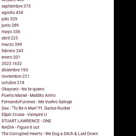
septiembre
373
agosto
434
julio
329
junio
289
mayo
336
abril
223
marzo
399
febrero
243
enero
201
2023
1632
diciembre
193
noviembre
221
octubre
218
Okayceci - No te quiero
Puerto Mariel - Maldito Antro
FernandoFurones - Me Vuelvo Salvaje
Dax - "To Be A Man" Ft. Darius Rucker
Elijah Cruise - Vampire U
STUART LAWRENCE - ONE
NADIA - Figure it out
The Corrupted Hearts - We Dug a Ditch & Laid Down