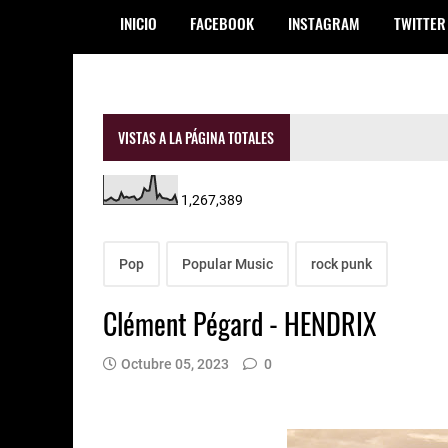
INICIO
FACEBOOK
INSTAGRAM
TWITTER
VISTAS A LA PÁGINA TOTALES
1,267,389
Pop
Popular Music
rock punk
Clément Pégard - HENDRIX
Octubre 05, 2023
0