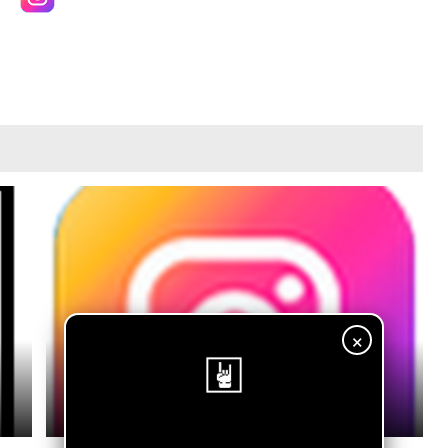
×
Chloe Saint - 90s Love
June 19, 2026
¡Sigue nuestro blog!