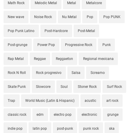
Math Rock
Melodic Metal
Metal
Metalcore
New wave
Noise Rock
Nu Metal
Pop
Pop PUNK
Pop Punk Latino
Post-Hardcore
Post-Metal
Post-grunge
Power Pop
Progressive Rock
Punk
Rap Metal
Reggae
Reggaeton
Regional mexicana
Rock N Roll
Rock progresivo
Salsa
Screamo
Skate Punk
Slowcore
Soul
Stoner Rock
Surf Rock
Trap
World Music (Latin & Hispanic)
acustic
art rock
classic rock
edm
electro pop
electronic
grunge
indie pop
latin pop
post-punk
punk rock
ska