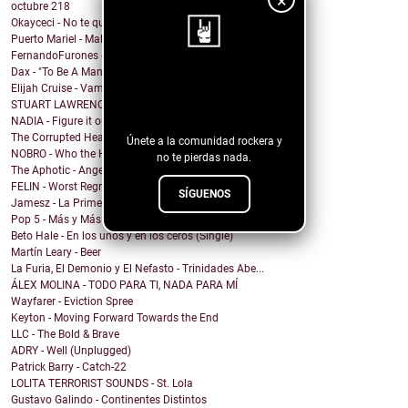
×
octubre
218
Okayceci - No te quiero
Puerto Mariel - Maldito Antro
FernandoFurones - Me Vuelvo Salvaje
Dax - "To Be A Man" Ft. Darius Rucker
¡Sigue nuestro
Elijah Cruise - Vampire U
STUART LAWRENCE - ONE
blog!
NADIA - Figure it out
The Corrupted Hearts - We Dug a Ditch & Laid Down
Únete a la comunidad rockera y
NOBRO - Who the Hell Am I?
no te pierdas nada.
The Aphotic - Angel
FELIN - Worst Regret
SÍGUENOS
Jamesz - La Primera Brisa
Pop 5 - Más y Más
Beto Hale - En los unos y en los ceros (Single)
Martín Leary - Beer
La Furia, El Demonio y El Nefasto - Trinidades Abe...
ÁLEX MOLINA - TODO PARA TI, NADA PARA MÍ
Wayfarer - Eviction Spree
Keyton - Moving Forward Towards the End
LLC - The Bold & Brave
ADRY - Well (Unplugged)
Patrick Barry - Catch-22
LOLITA TERRORIST SOUNDS - St. Lola
Gustavo Galindo - Continentes Distintos