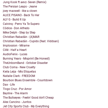
Jung Kook ft aevz- Seven (Remix)
The Persian Leaps - Jeane
joey maxwell - like a clown
ALICE PISANO - Back To Her
ALY G - Build It Up
Calvinq - Perro Ya Te Supero
Códice - Don Alfredo
Mike Delph - Step by Step
Christian Rabadán - (A)MAR
Christian Rabadán - Cupido (feat. Viddsan)
Implossion - Mírame
Cillë - Half a Heart
AudioFenix - Luces
Burning Years - Misprint (Be Honest)
TheUnbornBand - October Disaster
Club Coma - New Cruelty
Keila Leija - Mis Etiquetas
Natalie Clark - FREEDOM
Bourbon Blues Ensemble - Countdown
Dax - Life
Tivgo Cruz - Por Amor
Bayline - The Alarm
The Bullseyes - Feelin' Good Ain't Cheap
Alex Cancino - Juntos
Jet City Sports Club - My Everything