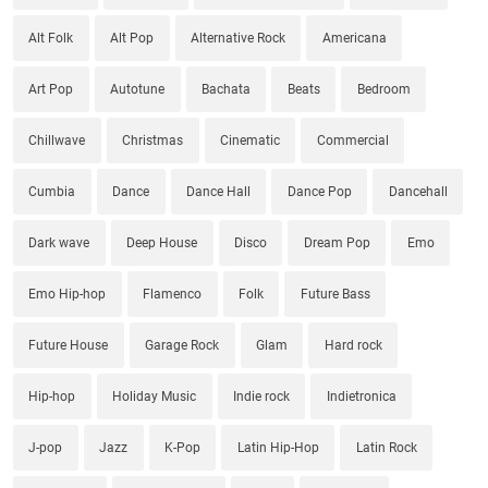
Alt Folk
Alt Pop
Alternative Rock
Americana
Art Pop
Autotune
Bachata
Beats
Bedroom
Chillwave
Christmas
Cinematic
Commercial
Cumbia
Dance
Dance Hall
Dance Pop
Dancehall
Dark wave
Deep House
Disco
Dream Pop
Emo
Emo Hip-hop
Flamenco
Folk
Future Bass
Future House
Garage Rock
Glam
Hard rock
Hip-hop
Holiday Music
Indie rock
Indietronica
J-pop
Jazz
K-Pop
Latin Hip-Hop
Latin Rock