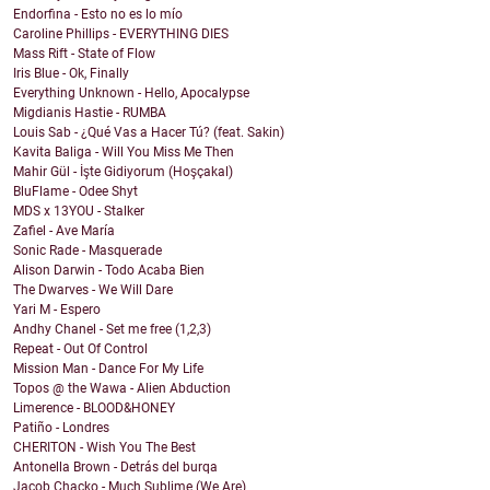
Endorfina - Esto no es lo mío
Caroline Phillips - EVERYTHING DIES
Mass Rift - State of Flow
Iris Blue - Ok, Finally
Everything Unknown - Hello, Apocalypse
Migdianis Hastie - RUMBA
Louis Sab - ¿Qué Vas a Hacer Tú? (feat. Sakin)
Kavita Baliga - Will You Miss Me Then
Mahir Gül - İşte Gidiyorum (Hoşçakal)
BluFlame - Odee Shyt
MDS x 13YOU - Stalker
Zafiel - Ave María
Sonic Rade - Masquerade
Alison Darwin - Todo Acaba Bien
The Dwarves - We Will Dare
Yari M - Espero
Andhy Chanel - Set me free (1,2,3)
Repeat - Out Of Control
Mission Man - Dance For My Life
Topos @ the Wawa - Alien Abduction
Limerence - BLOOD&HONEY
Patiño - Londres
CHERITON - Wish You The Best
Antonella Brown - Detrás del burqa
Jacob Chacko - Much Sublime (We Are)