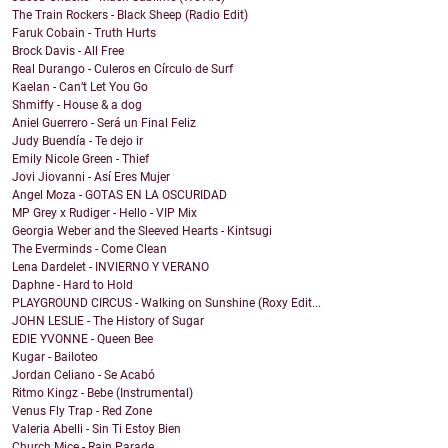
The Train Rockers - Black Sheep (Radio Edit)
Faruk Cobain - Truth Hurts
Brock Davis - All Free
Real Durango - Culeros en Círculo de Surf
Kaelan - Can’t Let You Go
Shmiffy - House & a dog
Aniel Guerrero - Será un Final Feliz
Judy Buendía - Te dejo ir
Emily Nicole Green - Thief
Jovi Jiovanni - Así Eres Mujer
Angel Moza - GOTAS EN LA OSCURIDAD
MP Grey x Rudiger - Hello - VIP Mix
Georgia Weber and the Sleeved Hearts - Kintsugi
The Everminds - Come Clean
Lena Dardelet - INVIERNO Y VERANO
Daphne - Hard to Hold
PLAYGROUND CIRCUS - Walking on Sunshine (Roxy Edit...
JOHN LESLIE - The History of Sugar
EDIE YVONNE - Queen Bee
Kugar - Bailoteo
Jordan Celiano - Se Acabó
Ritmo Kingz - Bebe (Instrumental)
Venus Fly Trap - Red Zone
Valeria Abelli - Sin Ti Estoy Bien
Church Mice - Rain Parade