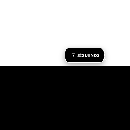
×
SÍGUENOS
Ya te sigo
Zona Emergente 2023
© ZONA EMERGENTE
TODOS LOS DERECHOS RESERVADOS