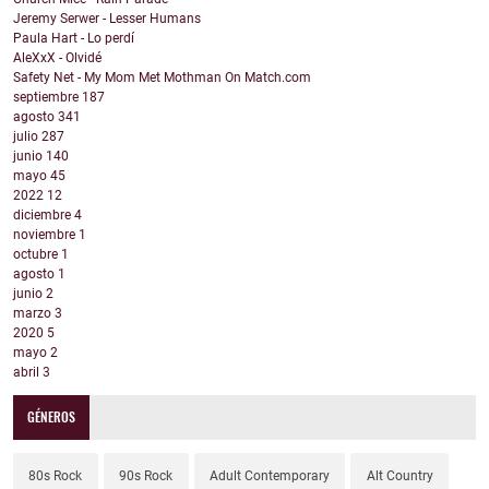
Jeremy Serwer - Lesser Humans
Paula Hart - Lo perdí
AleXxX - Olvidé
Safety Net - My Mom Met Mothman On Match.com
septiembre
187
agosto
341
julio
287
junio
140
mayo
45
2022
12
diciembre
4
noviembre
1
octubre
1
agosto
1
junio
2
marzo
3
2020
5
mayo
2
abril
3
GÉNEROS
80s Rock
90s Rock
Adult Contemporary
Alt Country