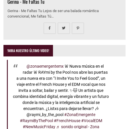
Gerina - Me Faltas Tu
Gerina - Me Faltas Tu Lejos de ser una balada romántica
convencional, Me faltas Tú…
!MIRA NUESTRO ÚLTIMO VIDEO!
@zonaemergentemx
🚨 Nueva música en el
radar 🚨 RAYmi by the Pool nos abre las puertas
a una nueva era con “I Invite You to Feel Good”, un
viaje entre el French House y el EDM vocal que nos
invita a soltar, bailar y sentir. ✨🐱 Un artista que
combina identidad digital, energía vibrante y un futuro
donde la música y la inteligencia artificial se
encuentran. ¿Listxs para dejarse llevar? 🎶
@raymi_by_the_pool
#ZonaEmergente
#RaymiByThePool
#FrenchHouse
#VocalEDM
#NewMusicFriday
♬ sonido original - Zona