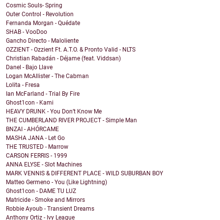
Cosmic Souls- Spring
Outer Control - Revolution
Fernanda Morgan - Quédate
SHAB - VooDoo
Gancho Directo - Maloliente
OZZIENT - Ozzient Ft. A.T.O. & Pronto Valid - NLTS
Christian Rabadán - Déjame (feat. Viddsan)
Danel - Bajo Llave
Logan McAllister - The Cabman
Lolita - Fresa
Ian McFarland - Trial By Fire
Ghost1con - Kami
HEAVY DRUNK - You Don’t Know Me
THE CUMBERLAND RIVER PROJECT - Simple Man
BNZAI - AHÓRCAME
MASHA JANA - Let Go
THE TRUSTED - Marrow
CARSON FERRIS - 1999
ANNA ELYSE - Slot Machines
MARK VENNIS & DIFFERENT PLACE - WILD SUBURBAN BOY
Matteo Germeno - You (Like Lightning)
Ghost1con - DAME TU LUZ
Matricide - Smoke and Mirrors
Robbie Ayoub - Transient Dreams
Anthony Ortiz - Ivy League