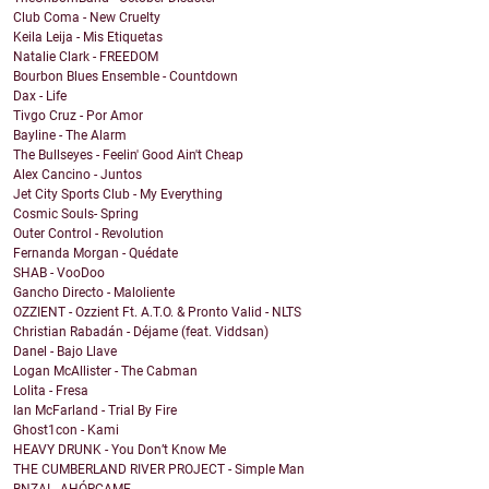
Club Coma - New Cruelty
Keila Leija - Mis Etiquetas
Natalie Clark - FREEDOM
Bourbon Blues Ensemble - Countdown
Dax - Life
Tivgo Cruz - Por Amor
Bayline - The Alarm
The Bullseyes - Feelin' Good Ain't Cheap
Alex Cancino - Juntos
Jet City Sports Club - My Everything
Cosmic Souls- Spring
Outer Control - Revolution
Fernanda Morgan - Quédate
SHAB - VooDoo
Gancho Directo - Maloliente
OZZIENT - Ozzient Ft. A.T.O. & Pronto Valid - NLTS
Christian Rabadán - Déjame (feat. Viddsan)
Danel - Bajo Llave
Logan McAllister - The Cabman
Lolita - Fresa
Ian McFarland - Trial By Fire
Ghost1con - Kami
HEAVY DRUNK - You Don’t Know Me
THE CUMBERLAND RIVER PROJECT - Simple Man