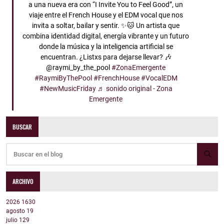
a una nueva era con “I Invite You to Feel Good”, un
viaje entre el French House y el EDM vocal que nos
invita a soltar, bailar y sentir. ✨🐱 Un artista que
combina identidad digital, energía vibrante y un futuro
donde la música y la inteligencia artificial se
encuentran. ¿Listxs para dejarse llevar? 🎶
@raymi_by_the_pool
#ZonaEmergente
#RaymiByThePool
#FrenchHouse
#VocalEDM
#NewMusicFriday
♬ sonido original - Zona
Emergente
BUSCAR
ARCHIVO
2026
1630
agosto
19
julio
129