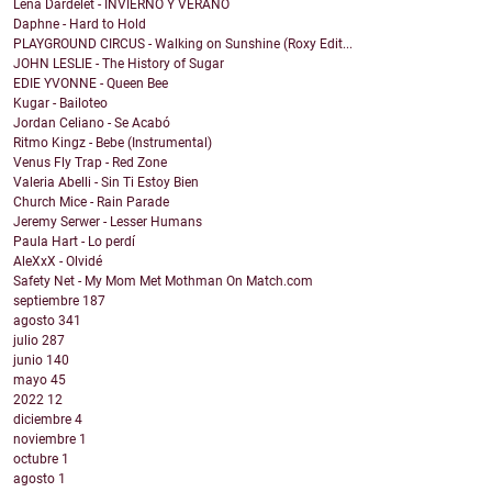
Lena Dardelet - INVIERNO Y VERANO
Daphne - Hard to Hold
PLAYGROUND CIRCUS - Walking on Sunshine (Roxy Edit...
JOHN LESLIE - The History of Sugar
EDIE YVONNE - Queen Bee
Kugar - Bailoteo
Jordan Celiano - Se Acabó
Ritmo Kingz - Bebe (Instrumental)
Venus Fly Trap - Red Zone
Valeria Abelli - Sin Ti Estoy Bien
Church Mice - Rain Parade
Jeremy Serwer - Lesser Humans
Paula Hart - Lo perdí
AleXxX - Olvidé
Safety Net - My Mom Met Mothman On Match.com
septiembre
187
agosto
341
julio
287
junio
140
mayo
45
2022
12
diciembre
4
noviembre
1
octubre
1
agosto
1