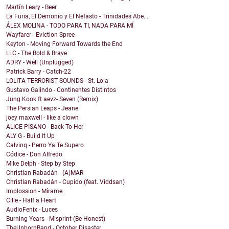
Martín Leary - Beer
La Furia, El Demonio y El Nefasto - Trinidades Abe...
ÁLEX MOLINA - TODO PARA TI, NADA PARA MÍ
Wayfarer - Eviction Spree
Keyton - Moving Forward Towards the End
LLC - The Bold & Brave
ADRY - Well (Unplugged)
Patrick Barry - Catch-22
LOLITA TERRORIST SOUNDS - St. Lola
Gustavo Galindo - Continentes Distintos
Jung Kook ft aevz- Seven (Remix)
The Persian Leaps - Jeane
joey maxwell - like a clown
ALICE PISANO - Back To Her
ALY G - Build It Up
Calvinq - Perro Ya Te Supero
Códice - Don Alfredo
Mike Delph - Step by Step
Christian Rabadán - (A)MAR
Christian Rabadán - Cupido (feat. Viddsan)
Implossion - Mírame
Cillë - Half a Heart
AudioFenix - Luces
Burning Years - Misprint (Be Honest)
TheUnbornBand - October Disaster