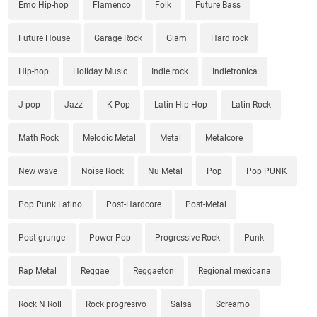
Emo Hip-hop
Flamenco
Folk
Future Bass
Future House
Garage Rock
Glam
Hard rock
Hip-hop
Holiday Music
Indie rock
Indietronica
J-pop
Jazz
K-Pop
Latin Hip-Hop
Latin Rock
Math Rock
Melodic Metal
Metal
Metalcore
New wave
Noise Rock
Nu Metal
Pop
Pop PUNK
Pop Punk Latino
Post-Hardcore
Post-Metal
Post-grunge
Power Pop
Progressive Rock
Punk
Rap Metal
Reggae
Reggaeton
Regional mexicana
Rock N Roll
Rock progresivo
Salsa
Screamo