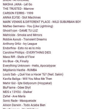
BNZAI - AHÓRCAME
MASHA JANA - Let Go
THE TRUSTED - Marrow
CARSON FERRIS - 1999
ANNA ELYSE - Slot Machines
MARK VENNIS & DIFFERENT PLACE - WILD SUBURBAN BOY
Matteo Germeno - You (Like Lightning)
Ghost1con - DAME TU LUZ
Matricide - Smoke and Mirrors
Robbie Ayoub - Transient Dreams
Anthony Ortiz - Ivy League
Endorfina - Esto no es lo mío
Caroline Phillips - EVERYTHING DIES
Mass Rift - State of Flow
Iris Blue - Ok, Finally
Everything Unknown - Hello, Apocalypse
Migdianis Hastie - RUMBA
Louis Sab - ¿Qué Vas a Hacer Tú? (feat. Sakin)
Kavita Baliga - Will You Miss Me Then
Mahir Gül - İşte Gidiyorum (Hoşçakal)
BluFlame - Odee Shyt
MDS x 13YOU - Stalker
Zafiel - Ave María
Sonic Rade - Masquerade
Alison Darwin - Todo Acaba Bien