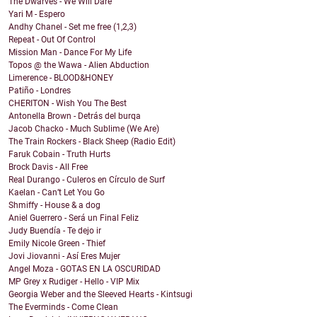
The Dwarves - We Will Dare
Yari M - Espero
Andhy Chanel - Set me free (1,2,3)
Repeat - Out Of Control
Mission Man - Dance For My Life
Topos @ the Wawa - Alien Abduction
Limerence - BLOOD&HONEY
Patiño - Londres
CHERITON - Wish You The Best
Antonella Brown - Detrás del burqa
Jacob Chacko - Much Sublime (We Are)
The Train Rockers - Black Sheep (Radio Edit)
Faruk Cobain - Truth Hurts
Brock Davis - All Free
Real Durango - Culeros en Círculo de Surf
Kaelan - Can’t Let You Go
Shmiffy - House & a dog
Aniel Guerrero - Será un Final Feliz
Judy Buendía - Te dejo ir
Emily Nicole Green - Thief
Jovi Jiovanni - Así Eres Mujer
Angel Moza - GOTAS EN LA OSCURIDAD
MP Grey x Rudiger - Hello - VIP Mix
Georgia Weber and the Sleeved Hearts - Kintsugi
The Everminds - Come Clean