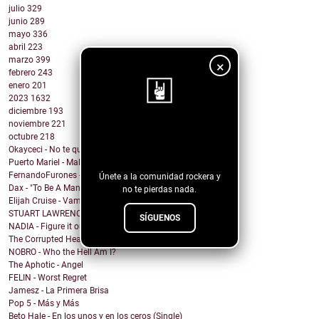
julio
329
junio
289
mayo
336
abril
223
marzo
399
×
febrero
243
enero
201
2023
1632
diciembre
193
noviembre
221
¡Sigue nuestro
octubre
218
Okayceci - No te quiero
blog!
Puerto Mariel - Maldito Antro
FernandoFurones - Me Vuelvo Salvaje
Únete a la comunidad rockera y
Dax - "To Be A Man" Ft. Darius Rucker
no te pierdas nada.
Elijah Cruise - Vampire U
STUART LAWRENCE - ONE
SÍGUENOS
NADIA - Figure it out
The Corrupted Hearts - We Dug a Ditch & Laid Down
NOBRO - Who the Hell Am I?
The Aphotic - Angel
FELIN - Worst Regret
Jamesz - La Primera Brisa
Pop 5 - Más y Más
Beto Hale - En los unos y en los ceros (Single)