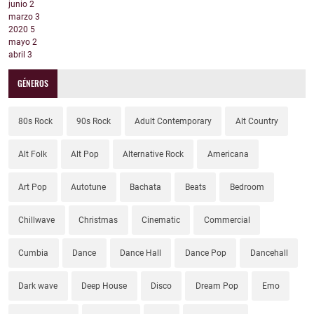
junio
2
marzo
3
2020
5
mayo
2
abril
3
GÉNEROS
80s Rock
90s Rock
Adult Contemporary
Alt Country
Alt Folk
Alt Pop
Alternative Rock
Americana
Art Pop
Autotune
Bachata
Beats
Bedroom
Chillwave
Christmas
Cinematic
Commercial
Cumbia
Dance
Dance Hall
Dance Pop
Dancehall
Dark wave
Deep House
Disco
Dream Pop
Emo