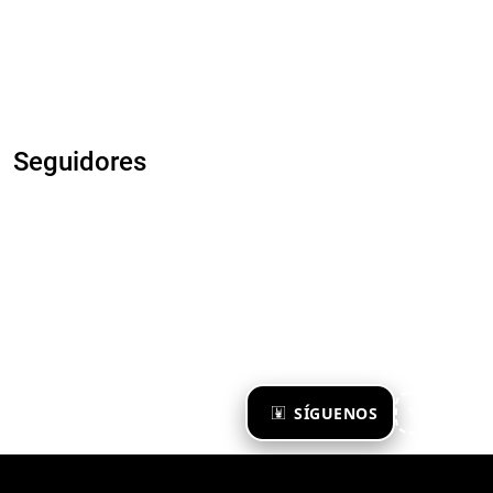
Seguidores
×
SÍGUENOS
Ya te sigo