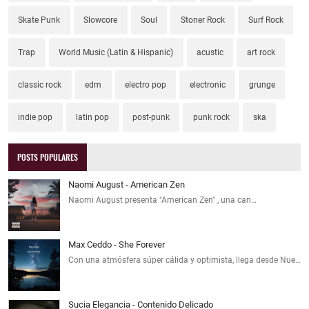
Skate Punk
Slowcore
Soul
Stoner Rock
Surf Rock
Trap
World Music (Latin & Hispanic)
acustic
art rock
classic rock
edm
electro pop
electronic
grunge
indie pop
latin pop
post-punk
punk rock
ska
POSTS POPULARES
Naomi August - American Zen
Naomi August presenta "American Zen" , una can…
Max Ceddo - She Forever
Con una atmósfera súper cálida y optimista, llega desde Nue…
Sucia Elegancia - Contenido Delicado