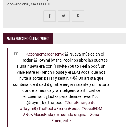
convencional, Me faltas Tú…
!MIRA NUESTRO ÚLTIMO VIDEO!
@zonaemergentemx
🚨 Nueva música en el
radar 🚨 RAYmi by the Pool nos abre las puertas
a una nueva era con “I Invite You to Feel Good”, un
viaje entre el French House y el EDM vocal que nos
invita a soltar, bailar y sentir. ✨🐱 Un artista que
combina identidad digital, energía vibrante y un futuro
donde la música y la inteligencia artificial se
encuentran. ¿Listxs para dejarse llevar? 🎶
@raymi_by_the_pool
#ZonaEmergente
#RaymiByThePool
#FrenchHouse
#VocalEDM
#NewMusicFriday
♬ sonido original - Zona
Emergente