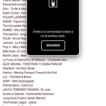
Puerto Mariel - Maldito Antro
FernandoFurones - Me Vuelvo Salvaje
Dax - "To Be A Man" Ft. Darius Rucker
Elijah Cruise - Vampire U
¡Sigue nuestro
STUART LAWRENCE - ONE
NADIA - Figure it out
blog!
The Corrupted Hearts - We Dug a Ditch & Laid Down
NOBRO - Who the Hell Am I?
Únete a la comunidad rockera y
The Aphotic - Angel
no te pierdas nada.
FELIN - Worst Regret
Jamesz - La Primera Brisa
SÍGUENOS
Pop 5 - Más y Más
Beto Hale - En los unos y en los ceros (Single)
Martín Leary - Beer
La Furia, El Demonio y El Nefasto - Trinidades Abe...
ÁLEX MOLINA - TODO PARA TI, NADA PARA MÍ
Wayfarer - Eviction Spree
Keyton - Moving Forward Towards the End
LLC - The Bold & Brave
ADRY - Well (Unplugged)
Patrick Barry - Catch-22
LOLITA TERRORIST SOUNDS - St. Lola
Gustavo Galindo - Continentes Distintos
Jung Kook ft aevz- Seven (Remix)
The Persian Leaps - Jeane