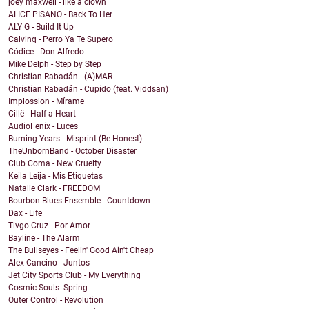
joey maxwell - like a clown
ALICE PISANO - Back To Her
ALY G - Build It Up
Calvinq - Perro Ya Te Supero
Códice - Don Alfredo
Mike Delph - Step by Step
Christian Rabadán - (A)MAR
Christian Rabadán - Cupido (feat. Viddsan)
Implossion - Mírame
Cillë - Half a Heart
AudioFenix - Luces
Burning Years - Misprint (Be Honest)
TheUnbornBand - October Disaster
Club Coma - New Cruelty
Keila Leija - Mis Etiquetas
Natalie Clark - FREEDOM
Bourbon Blues Ensemble - Countdown
Dax - Life
Tivgo Cruz - Por Amor
Bayline - The Alarm
The Bullseyes - Feelin' Good Ain't Cheap
Alex Cancino - Juntos
Jet City Sports Club - My Everything
Cosmic Souls- Spring
Outer Control - Revolution