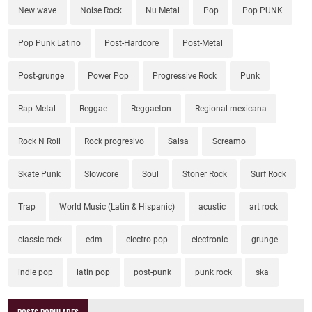
New wave
Noise Rock
Nu Metal
Pop
Pop PUNK
Pop Punk Latino
Post-Hardcore
Post-Metal
Post-grunge
Power Pop
Progressive Rock
Punk
Rap Metal
Reggae
Reggaeton
Regional mexicana
Rock N Roll
Rock progresivo
Salsa
Screamo
Skate Punk
Slowcore
Soul
Stoner Rock
Surf Rock
Trap
World Music (Latin & Hispanic)
acustic
art rock
classic rock
edm
electro pop
electronic
grunge
indie pop
latin pop
post-punk
punk rock
ska