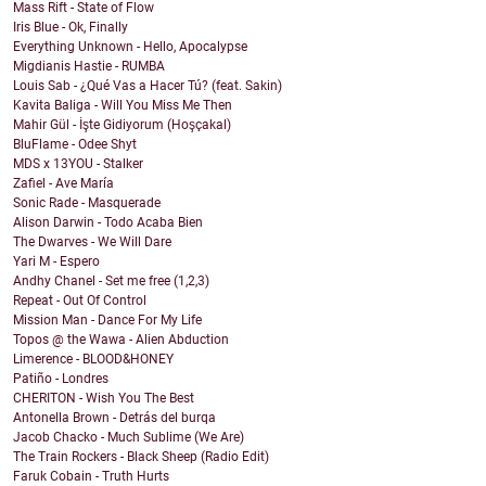
Mass Rift - State of Flow
Iris Blue - Ok, Finally
Everything Unknown - Hello, Apocalypse
Migdianis Hastie - RUMBA
Louis Sab - ¿Qué Vas a Hacer Tú? (feat. Sakin)
Kavita Baliga - Will You Miss Me Then
Mahir Gül - İşte Gidiyorum (Hoşçakal)
BluFlame - Odee Shyt
MDS x 13YOU - Stalker
Zafiel - Ave María
Sonic Rade - Masquerade
Alison Darwin - Todo Acaba Bien
The Dwarves - We Will Dare
Yari M - Espero
Andhy Chanel - Set me free (1,2,3)
Repeat - Out Of Control
Mission Man - Dance For My Life
Topos @ the Wawa - Alien Abduction
Limerence - BLOOD&HONEY
Patiño - Londres
CHERITON - Wish You The Best
Antonella Brown - Detrás del burqa
Jacob Chacko - Much Sublime (We Are)
The Train Rockers - Black Sheep (Radio Edit)
Faruk Cobain - Truth Hurts