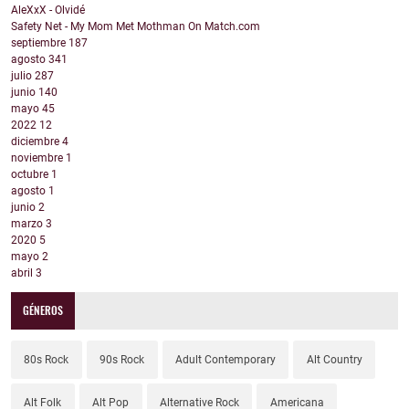
AleXxX - Olvidé
Safety Net - My Mom Met Mothman On Match.com
septiembre
187
agosto
341
julio
287
junio
140
mayo
45
2022
12
diciembre
4
noviembre
1
octubre
1
agosto
1
junio
2
marzo
3
2020
5
mayo
2
abril
3
GÉNEROS
80s Rock
90s Rock
Adult Contemporary
Alt Country
Alt Folk
Alt Pop
Alternative Rock
Americana