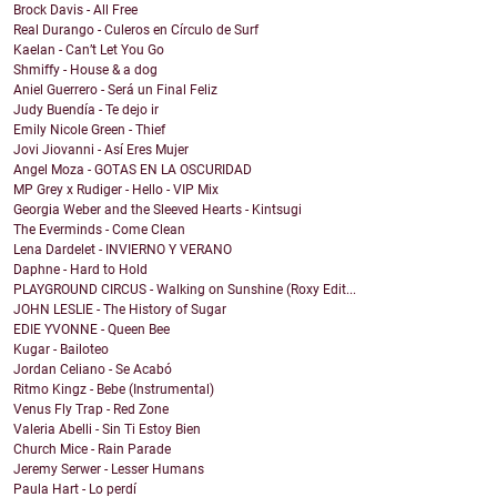
Brock Davis - All Free
Real Durango - Culeros en Círculo de Surf
Kaelan - Can’t Let You Go
Shmiffy - House & a dog
Aniel Guerrero - Será un Final Feliz
Judy Buendía - Te dejo ir
Emily Nicole Green - Thief
Jovi Jiovanni - Así Eres Mujer
Angel Moza - GOTAS EN LA OSCURIDAD
MP Grey x Rudiger - Hello - VIP Mix
Georgia Weber and the Sleeved Hearts - Kintsugi
The Everminds - Come Clean
Lena Dardelet - INVIERNO Y VERANO
Daphne - Hard to Hold
PLAYGROUND CIRCUS - Walking on Sunshine (Roxy Edit...
JOHN LESLIE - The History of Sugar
EDIE YVONNE - Queen Bee
Kugar - Bailoteo
Jordan Celiano - Se Acabó
Ritmo Kingz - Bebe (Instrumental)
Venus Fly Trap - Red Zone
Valeria Abelli - Sin Ti Estoy Bien
Church Mice - Rain Parade
Jeremy Serwer - Lesser Humans
Paula Hart - Lo perdí