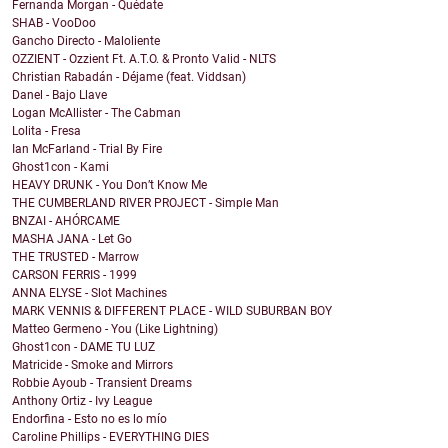
Fernanda Morgan - Quédate
SHAB - VooDoo
Gancho Directo - Maloliente
OZZIENT - Ozzient Ft. A.T.O. & Pronto Valid - NLTS
Christian Rabadán - Déjame (feat. Viddsan)
Danel - Bajo Llave
Logan McAllister - The Cabman
Lolita - Fresa
Ian McFarland - Trial By Fire
Ghost1con - Kami
HEAVY DRUNK - You Don’t Know Me
THE CUMBERLAND RIVER PROJECT - Simple Man
BNZAI - AHÓRCAME
MASHA JANA - Let Go
THE TRUSTED - Marrow
CARSON FERRIS - 1999
ANNA ELYSE - Slot Machines
MARK VENNIS & DIFFERENT PLACE - WILD SUBURBAN BOY
Matteo Germeno - You (Like Lightning)
Ghost1con - DAME TU LUZ
Matricide - Smoke and Mirrors
Robbie Ayoub - Transient Dreams
Anthony Ortiz - Ivy League
Endorfina - Esto no es lo mío
Caroline Phillips - EVERYTHING DIES