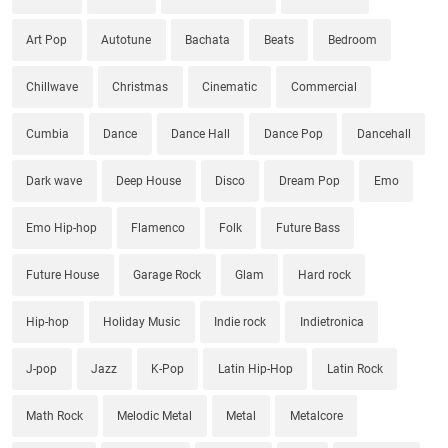
Art Pop
Autotune
Bachata
Beats
Bedroom
Chillwave
Christmas
Cinematic
Commercial
Cumbia
Dance
Dance Hall
Dance Pop
Dancehall
Dark wave
Deep House
Disco
Dream Pop
Emo
Emo Hip-hop
Flamenco
Folk
Future Bass
Future House
Garage Rock
Glam
Hard rock
Hip-hop
Holiday Music
Indie rock
Indietronica
J-pop
Jazz
K-Pop
Latin Hip-Hop
Latin Rock
Math Rock
Melodic Metal
Metal
Metalcore