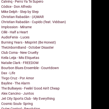
Calvinq - Perro Ya Te Supero
Códice - Don Alfredo
Mike Delph - Step by Step
Christian Rabadán - (A)MAR
Christian Rabadán - Cupido (feat. Viddsan)
Implossion - Mírame
Cillë - Half a Heart
AudioFenix - Luces
Burning Years - Misprint (Be Honest)
TheUnbornBand - October Disaster
Club Coma - New Cruelty
Keila Leija - Mis Etiquetas
Natalie Clark - FREEDOM
Bourbon Blues Ensemble - Countdown
Dax - Life
Tivgo Cruz - Por Amor
Bayline - The Alarm
The Bullseyes - Feelin' Good Ain't Cheap
Alex Cancino - Juntos
Jet City Sports Club - My Everything
Cosmic Souls- Spring
Outer Control - Revolution