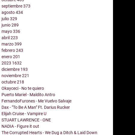
septiembre
373
agosto
434
julio
329
junio
289
mayo
336
abril
223
marzo
399
febrero
243
enero
201
2023
1632
diciembre
193
noviembre
221
octubre
218
Okayceci - No te quiero
Puerto Mariel - Maldito Antro
FernandoFurones - Me Vuelvo Salvaje
Dax - "To Be A Man" Ft. Darius Rucker
Elijah Cruise - Vampire U
STUART LAWRENCE - ONE
NADIA - Figure it out
The Corrupted Hearts - We Dug a Ditch & Laid Down