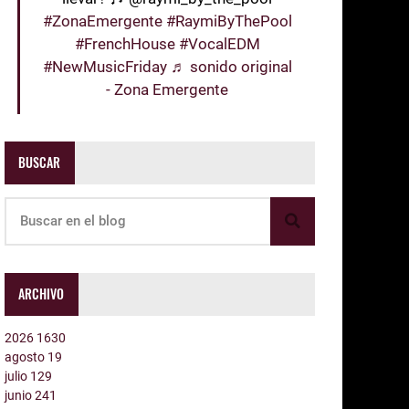
#ZonaEmergente
#RaymiByThePool
#FrenchHouse
#VocalEDM
#NewMusicFriday
♬ sonido original
- Zona Emergente
BUSCAR
ARCHIVO
2026
1630
agosto
19
julio
129
junio
241