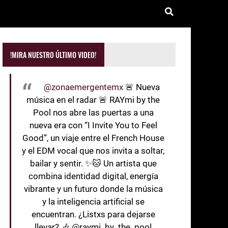
!MIRA NUESTRO ÚLTIMO VIDEO!
@zonaemergentemx
🚨 Nueva
música en el radar 🚨 RAYmi by the
Pool nos abre las puertas a una
nueva era con “I Invite You to Feel
Good”, un viaje entre el French House
y el EDM vocal que nos invita a soltar,
bailar y sentir. ✨🐱 Un artista que
combina identidad digital, energía
vibrante y un futuro donde la música
y la inteligencia artificial se
encuentran. ¿Listxs para dejarse
llevar? 🎶 @raymi_by_the_pool