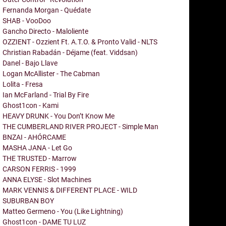
Fernanda Morgan - Quédate
SHAB - VooDoo
Gancho Directo - Maloliente
OZZIENT - Ozzient Ft. A.T.O. & Pronto Valid - NLTS
Christian Rabadán - Déjame (feat. Viddsan)
Danel - Bajo Llave
Logan McAllister - The Cabman
Lolita - Fresa
Ian McFarland - Trial By Fire
Ghost1con - Kami
HEAVY DRUNK - You Don’t Know Me
THE CUMBERLAND RIVER PROJECT - Simple Man
BNZAI - AHÓRCAME
MASHA JANA - Let Go
THE TRUSTED - Marrow
CARSON FERRIS - 1999
ANNA ELYSE - Slot Machines
MARK VENNIS & DIFFERENT PLACE - WILD
SUBURBAN BOY
Matteo Germeno - You (Like Lightning)
Ghost1con - DAME TU LUZ