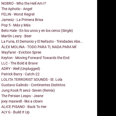
NOBRO - Who the Hell Am I?
The Aphotic - Angel
FELIN - Worst Regret
Jamesz - La Primera Brisa
Pop 5 - Más y Más
Beto Hale - En los unos y en los ceros (Single)
Martín Leary - Beer
La Furia, El Demonio y El Nefasto - Trinidades Abe...
ÁLEX MOLINA - TODO PARA TI, NADA PARA MÍ
Wayfarer - Eviction Spree
Keyton - Moving Forward Towards the End
LLC - The Bold & Brave
ADRY - Well (Unplugged)
Patrick Barry - Catch-22
LOLITA TERRORIST SOUNDS - St. Lola
Gustavo Galindo - Continentes Distintos
Jung Kook ft aevz- Seven (Remix)
The Persian Leaps - Jeane
joey maxwell - like a clown
ALICE PISANO - Back To Her
ALY G - Build It Up