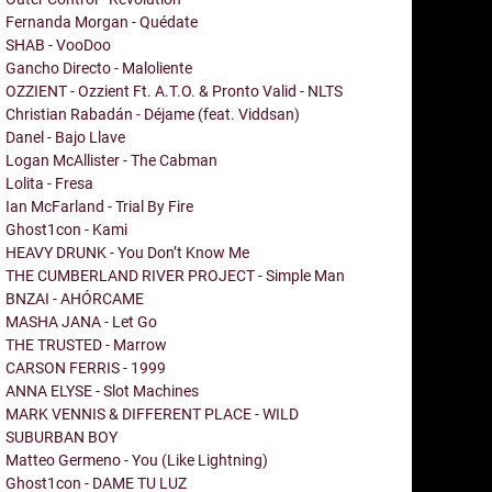
Fernanda Morgan - Quédate
SHAB - VooDoo
Gancho Directo - Maloliente
OZZIENT - Ozzient Ft. A.T.O. & Pronto Valid - NLTS
Christian Rabadán - Déjame (feat. Viddsan)
Danel - Bajo Llave
Logan McAllister - The Cabman
Lolita - Fresa
Ian McFarland - Trial By Fire
Ghost1con - Kami
HEAVY DRUNK - You Don’t Know Me
THE CUMBERLAND RIVER PROJECT - Simple Man
BNZAI - AHÓRCAME
MASHA JANA - Let Go
THE TRUSTED - Marrow
CARSON FERRIS - 1999
ANNA ELYSE - Slot Machines
MARK VENNIS & DIFFERENT PLACE - WILD
SUBURBAN BOY
Matteo Germeno - You (Like Lightning)
Ghost1con - DAME TU LUZ