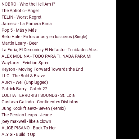
NOBRO - Who the Hell Am I?
The Aphotic - Angel
FELIN - Worst Regret
Jamesz - La Primera Brisa
Pop 5 - Más y Más
Beto Hale - En los unos y en los ceros (Single)
Martín Leary - Beer
La Furia, El Demonio y El Nefasto - Trinidades Abe...
ÁLEX MOLINA - TODO PARA TI, NADA PARA MÍ
Wayfarer - Eviction Spree
Keyton - Moving Forward Towards the End
LLC - The Bold & Brave
ADRY - Well (Unplugged)
Patrick Barry - Catch-22
LOLITA TERRORIST SOUNDS - St. Lola
Gustavo Galindo - Continentes Distintos
Jung Kook ft aevz- Seven (Remix)
The Persian Leaps - Jeane
joey maxwell - like a clown
ALICE PISANO - Back To Her
ALY G - Build It Up