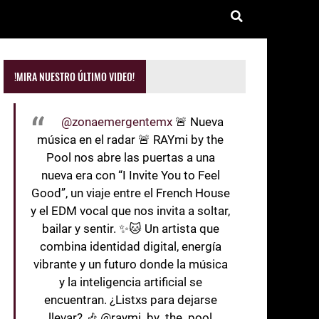
!MIRA NUESTRO ÚLTIMO VIDEO!
@zonaemergentemx
🚨 Nueva
música en el radar 🚨 RAYmi by the
Pool nos abre las puertas a una
nueva era con “I Invite You to Feel
Good”, un viaje entre el French House
y el EDM vocal que nos invita a soltar,
bailar y sentir. ✨🐱 Un artista que
combina identidad digital, energía
vibrante y un futuro donde la música
y la inteligencia artificial se
encuentran. ¿Listxs para dejarse
llevar? 🎶 @raymi_by_the_pool