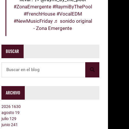
#ZonaEmergente
#RaymiByThePool
#FrenchHouse
#VocalEDM
#NewMusicFriday
♬ sonido original
- Zona Emergente
BUSCAR
ARCHIVO
2026
1630
agosto
19
julio
129
junio
241