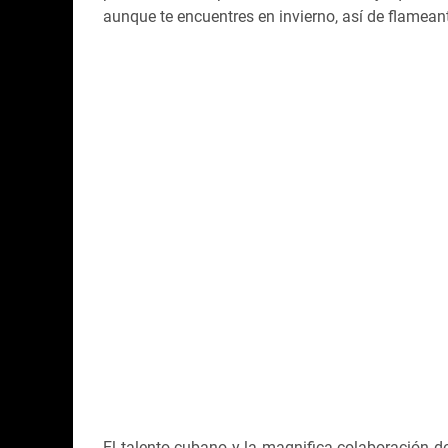
aunque te encuentres en invierno, así de flamean
El talento cubano y la magnifica colaboración 