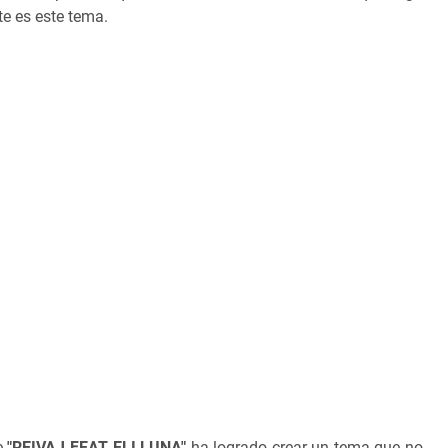
te es este tema.
de
"REIVAJ FEAT ELI LUNA"
ha logrado crear un tema que no