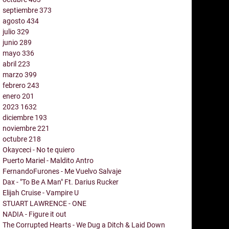
septiembre
373
agosto
434
julio
329
junio
289
mayo
336
abril
223
marzo
399
febrero
243
enero
201
2023
1632
diciembre
193
noviembre
221
octubre
218
Okayceci - No te quiero
Puerto Mariel - Maldito Antro
FernandoFurones - Me Vuelvo Salvaje
Dax - "To Be A Man" Ft. Darius Rucker
Elijah Cruise - Vampire U
STUART LAWRENCE - ONE
NADIA - Figure it out
The Corrupted Hearts - We Dug a Ditch & Laid Down