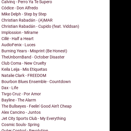
Calvinq - Perro Ya Te Supero
Códice - Don Alfredo
Mike Delph - Step by Step
Christian Rabadán - (A)MAR
Christian Rabadán - Cupido (feat. Viddsan)
Implossion - Mírame
Cillë - Half a Heart
AudioFenix - Luces
Burning Years - Misprint (Be Honest)
TheUnbornBand - October Disaster
Club Coma - New Cruelty
Keila Leija - Mis Etiquetas
Natalie Clark - FREEDOM
Bourbon Blues Ensemble - Countdown
Dax - Life
Tivgo Cruz - Por Amor
Bayline - The Alarm
The Bullseyes - Feelin' Good Ain't Cheap
Alex Cancino - Juntos
Jet City Sports Club - My Everything
Cosmic Souls- Spring
Outer Control - Revolution