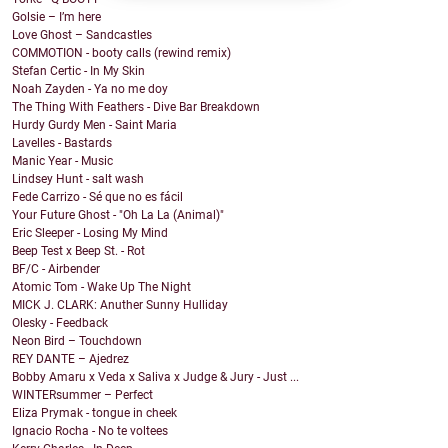
Golsie – I’m here
Love Ghost – Sandcastles
COMMOTION - booty calls (rewind remix)
Stefan Certic - In My Skin
Noah Zayden - Ya no me doy
The Thing With Feathers - Dive Bar Breakdown
Hurdy Gurdy Men - Saint Maria
Lavelles - Bastards
Manic Year - Music
Lindsey Hunt - salt wash
Fede Carrizo - Sé que no es fácil
Your Future Ghost - "Oh La La (Animal)"
Eric Sleeper - Losing My Mind
Beep Test x Beep St. - Rot
BF/C - Airbender
Atomic Tom - Wake Up The Night
MICK J. CLARK: Anuther Sunny Hulliday
Olesky - Feedback
Neon Bird – Touchdown
REY DANTE – Ajedrez
Bobby Amaru x Veda x Saliva x Judge & Jury - Just ...
WINTERsummer – Perfect
Eliza Prymak - tongue in cheek
Ignacio Rocha - No te voltees