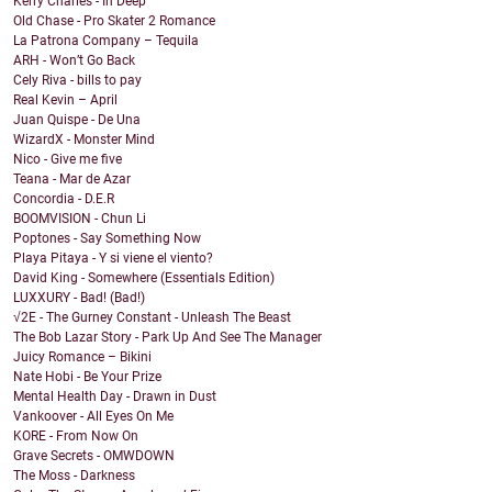
Kerry Charles - In Deep
Old Chase - Pro Skater 2 Romance
La Patrona Company – Tequila
ARH - Won’t Go Back
Cely Riva - bills to pay
Real Kevin – April
Juan Quispe - De Una
WizardX - Monster Mind
Nico - Give me five
Teana - Mar de Azar
Concordia - D.E.R
BOOMVISION - Chun Li
Poptones - Say Something Now
Playa Pitaya - Y si viene el viento?
David King - Somewhere (Essentials Edition)
LUXXURY - Bad! (Bad!)
√2E - The Gurney Constant - Unleash The Beast
The Bob Lazar Story - Park Up And See The Manager
Juicy Romance – Bikini
Nate Hobi - Be Your Prize
Mental Health Day - Drawn in Dust
Vankoover - All Eyes On Me
KORE - From Now On
Grave Secrets - OMWDOWN
The Moss - Darkness