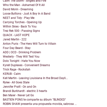
Calm The Storm - Angels and Fire
Who the Man - Ashamed Of It All
David Morin - Dreaming
Loose Buttons - Just A Boy In A Band
NEET and Tidy - Play Me
Carrying Torches - Opening Up
Within Skies - Back To You
Trez Rek 500 - Passing Signs
QUACK - LAST HOPE
Jared Martin - 222
Anton Puris - The Hero Will Turn to Villain
Four Day Beard - Stay
ADD | OCD - Drinking Problem
Westerly - They Will Test You
Dolo Tonight - Hate You Now
Kyrell Duplexes - Convenient Dreams
Trick Rage - Rockstah
KERUB - Calm
Kell Martin - Leaving Louisiana In the Broad Dayli...
Rylee - All Goes Stale
Jennifer Pratt - On and On
Brandi Burkhardt - electric 3 hearts
Ben Maier - Never Let Go
BASTIEN PONS te comparte su álbum "BLINDED"
ROBIN SHAW presenta una propuesta movida, sabrosa ...