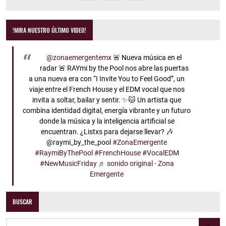
!MIRA NUESTRO ÚLTIMO VIDEO!
@zonaemergentemx
🚨 Nueva música en el
radar 🚨 RAYmi by the Pool nos abre las puertas
a una nueva era con “I Invite You to Feel Good”, un
viaje entre el French House y el EDM vocal que nos
invita a soltar, bailar y sentir. ✨🐱 Un artista que
combina identidad digital, energía vibrante y un futuro
donde la música y la inteligencia artificial se
encuentran. ¿Listxs para dejarse llevar? 🎶
@raymi_by_the_pool
#ZonaEmergente
#RaymiByThePool
#FrenchHouse
#VocalEDM
#NewMusicFriday
♬ sonido original - Zona
Emergente
BUSCAR