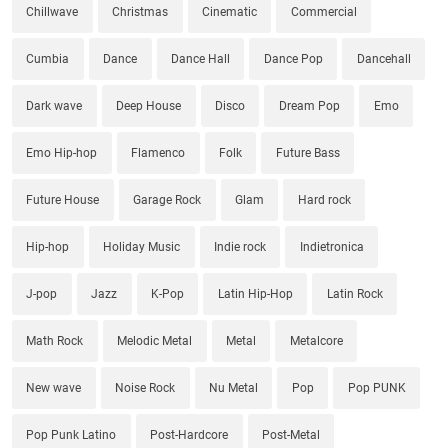
Chillwave
Christmas
Cinematic
Commercial
Cumbia
Dance
Dance Hall
Dance Pop
Dancehall
Dark wave
Deep House
Disco
Dream Pop
Emo
Emo Hip-hop
Flamenco
Folk
Future Bass
Future House
Garage Rock
Glam
Hard rock
Hip-hop
Holiday Music
Indie rock
Indietronica
J-pop
Jazz
K-Pop
Latin Hip-Hop
Latin Rock
Math Rock
Melodic Metal
Metal
Metalcore
New wave
Noise Rock
Nu Metal
Pop
Pop PUNK
Pop Punk Latino
Post-Hardcore
Post-Metal