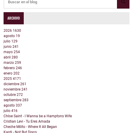
ARCHIVO
2026
1630
agosto
19
julio
129
junio
241
mayo
254
abril
280
marzo
259
febrero
246
enero
202
2025
4171
diciembre
261
noviembre
241
octubre
272
septiembre
283
agosto
337
julio
416
Chloe Saint - I Wanna be a Hamptons Wife
Cristian Levi - Tu Eres Amada
Cheche Milito - Where It All Began
Kardi - Not But Disco