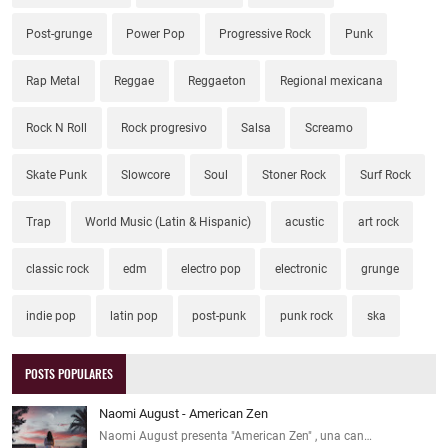
Post-grunge
Power Pop
Progressive Rock
Punk
Rap Metal
Reggae
Reggaeton
Regional mexicana
Rock N Roll
Rock progresivo
Salsa
Screamo
Skate Punk
Slowcore
Soul
Stoner Rock
Surf Rock
Trap
World Music (Latin & Hispanic)
acustic
art rock
classic rock
edm
electro pop
electronic
grunge
indie pop
latin pop
post-punk
punk rock
ska
POSTS POPULARES
Naomi August - American Zen
Naomi August presenta "American Zen" , una can…