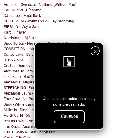
Amerakin Overdose - Nothing (Without You)
Pau Mueller - Díganme
DJ Zapper - Fade Back
DESU TAEM - Wolfman’s All Day Grooming
PIFFA - Ya Voy a Salir
Kardi - Player 1
Nordstahl – Mjölnir
Jack Horton - Never Know Why (feat. Vesper Stockwell)
COMMOTION – stargazing
×
Cortez Lake - It's Just Me
JENNY & ME – Estate
Cristian Dujmović – Fin de un mundo
Alex Born To Be Wild - Nice Girls
Lake Rana - Bad Year
¡Sigue nuestro
Alexandra Helgerson - We're Never Going Out
STRETCHING - Pencil Me In
blog!
Alexander Baum - Träume
Fran Cruz - No Puedo
Únete a la comunidad rockera y
Jady - White Casket
no te pierdas nada.
Mittosis - Stop the questions
HorthWorld - 55
SÍGUENOS
Beaudi Dwan - No Sense To Me
The Kepha Arcemont Experiment - Southern Boy
LUX TERMINA - Run Rabbit Run
Yorke - Q BOOTY