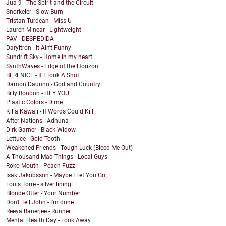
Jua 9 - The Spirit and the Circuit
Snorkeler - Slow Burn
Tristan Turdean - Miss U
Lauren Minear - Lightweight
PAV - DESPEDIDA
Daryltron - It Ain't Funny
Sundrift Sky - Home in my heart
SynthWaves - Edge of the Horizon
BERENICE - If I Took A Shot
Damon Daunno - God and Country
Billy Bonbon - HEY YOU
Plastic Colors - Dime
Killa Kawaii - If Words Could Kill
After Nations - Adhuna
Dirk Garner - Black Widow
Lettuce - Gold Tooth
Weakened Friends - Tough Luck (Bleed Me Out)
A Thousand Mad Things - Local Guys
Roko Mouth - Peach Fuzz
Isak Jakobsson - Maybe I Let You Go
Louis Torre - silver lining
Blonde Otter - Your Number
Don't Tell John - I'm done
Reeya Banerjee - Runner
Mental Health Day - Look Away