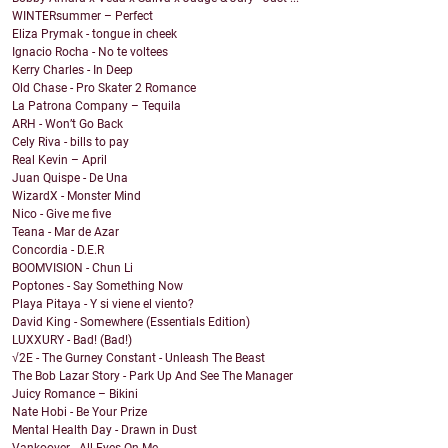
WINTERsummer – Perfect
Eliza Prymak - tongue in cheek
Ignacio Rocha - No te voltees
Kerry Charles - In Deep
Old Chase - Pro Skater 2 Romance
La Patrona Company – Tequila
ARH - Won’t Go Back
Cely Riva - bills to pay
Real Kevin – April
Juan Quispe - De Una
WizardX - Monster Mind
Nico - Give me five
Teana - Mar de Azar
Concordia - D.E.R
BOOMVISION - Chun Li
Poptones - Say Something Now
Playa Pitaya - Y si viene el viento?
David King - Somewhere (Essentials Edition)
LUXXURY - Bad! (Bad!)
√2E - The Gurney Constant - Unleash The Beast
The Bob Lazar Story - Park Up And See The Manager
Juicy Romance – Bikini
Nate Hobi - Be Your Prize
Mental Health Day - Drawn in Dust