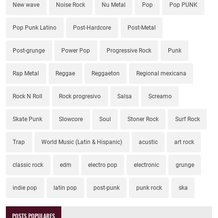
New wave
Noise Rock
Nu Metal
Pop
Pop PUNK
Pop Punk Latino
Post-Hardcore
Post-Metal
Post-grunge
Power Pop
Progressive Rock
Punk
Rap Metal
Reggae
Reggaeton
Regional mexicana
Rock N Roll
Rock progresivo
Salsa
Screamo
Skate Punk
Slowcore
Soul
Stoner Rock
Surf Rock
Trap
World Music (Latin & Hispanic)
acustic
art rock
classic rock
edm
electro pop
electronic
grunge
indie pop
latin pop
post-punk
punk rock
ska
POSTS POPULARES