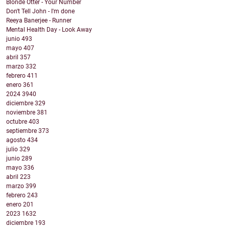
Blonde Otter - Your Number
Don't Tell John - I'm done
Reeya Banerjee - Runner
Mental Health Day - Look Away
junio
493
mayo
407
abril
357
marzo
332
febrero
411
enero
361
2024
3940
diciembre
329
noviembre
381
octubre
403
septiembre
373
agosto
434
julio
329
junio
289
mayo
336
abril
223
marzo
399
febrero
243
enero
201
2023
1632
diciembre
193