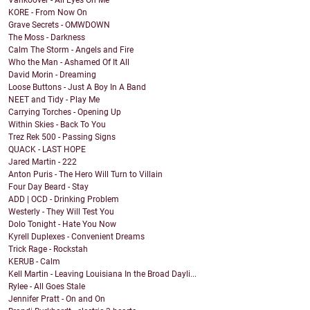
Vankoover - All Eyes On Me
KORE - From Now On
Grave Secrets - OMWDOWN
The Moss - Darkness
Calm The Storm - Angels and Fire
Who the Man - Ashamed Of It All
David Morin - Dreaming
Loose Buttons - Just A Boy In A Band
NEET and Tidy - Play Me
Carrying Torches - Opening Up
Within Skies - Back To You
Trez Rek 500 - Passing Signs
QUACK - LAST HOPE
Jared Martin - 222
Anton Puris - The Hero Will Turn to Villain
Four Day Beard - Stay
ADD | OCD - Drinking Problem
Westerly - They Will Test You
Dolo Tonight - Hate You Now
Kyrell Duplexes - Convenient Dreams
Trick Rage - Rockstah
KERUB - Calm
Kell Martin - Leaving Louisiana In the Broad Dayli...
Rylee - All Goes Stale
Jennifer Pratt - On and On