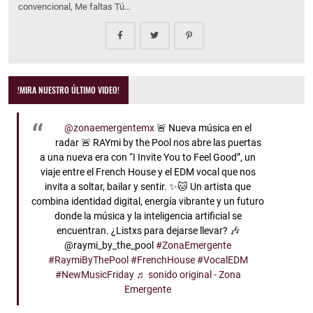
convencional, Me faltas Tú…
!MIRA NUESTRO ÚLTIMO VIDEO!
@zonaemergentemx
🚨 Nueva música en el
radar 🚨 RAYmi by the Pool nos abre las puertas
a una nueva era con “I Invite You to Feel Good”, un
viaje entre el French House y el EDM vocal que nos
invita a soltar, bailar y sentir. ✨🐱 Un artista que
combina identidad digital, energía vibrante y un futuro
donde la música y la inteligencia artificial se
encuentran. ¿Listxs para dejarse llevar? 🎶
@raymi_by_the_pool
#ZonaEmergente
#RaymiByThePool
#FrenchHouse
#VocalEDM
#NewMusicFriday
♬ sonido original - Zona
Emergente