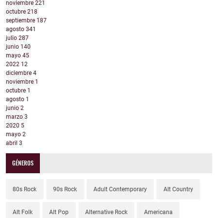
noviembre
221
octubre
218
septiembre
187
agosto
341
julio
287
junio
140
mayo
45
2022
12
diciembre
4
noviembre
1
octubre
1
agosto
1
junio
2
marzo
3
2020
5
mayo
2
abril
3
GÉNEROS
80s Rock
90s Rock
Adult Contemporary
Alt Country
Alt Folk
Alt Pop
Alternative Rock
Americana