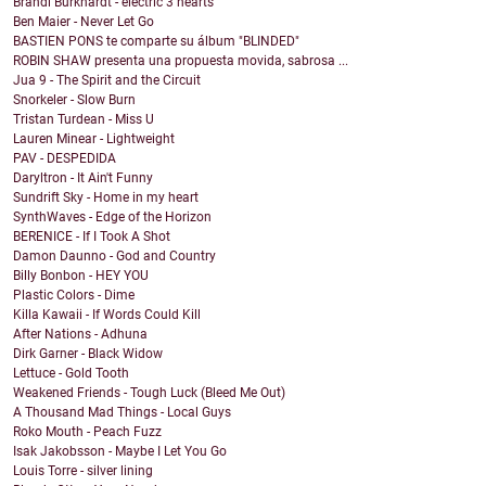
Brandi Burkhardt - electric 3 hearts
Ben Maier - Never Let Go
BASTIEN PONS te comparte su álbum "BLINDED"
ROBIN SHAW presenta una propuesta movida, sabrosa ...
Jua 9 - The Spirit and the Circuit
Snorkeler - Slow Burn
Tristan Turdean - Miss U
Lauren Minear - Lightweight
PAV - DESPEDIDA
Daryltron - It Ain't Funny
Sundrift Sky - Home in my heart
SynthWaves - Edge of the Horizon
BERENICE - If I Took A Shot
Damon Daunno - God and Country
Billy Bonbon - HEY YOU
Plastic Colors - Dime
Killa Kawaii - If Words Could Kill
After Nations - Adhuna
Dirk Garner - Black Widow
Lettuce - Gold Tooth
Weakened Friends - Tough Luck (Bleed Me Out)
A Thousand Mad Things - Local Guys
Roko Mouth - Peach Fuzz
Isak Jakobsson - Maybe I Let You Go
Louis Torre - silver lining