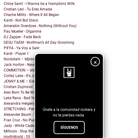
Chloe Saint - I Wanna be a Hamptons Wife
Cristian Levi - Tu Eres Amada
Cheche Milito - Where It All Began
Kardi - Not But Disco
Amerakin Overdose - Nothing (Without You)
Pau Mueller - Díganme
DJ Zapper - Fade Back
DESU TAEM - Wolfman’s All Day Grooming
PIFFA - Ya Voy a Salir
Kardi - Player 1
Nordstahl – Mjölnir
×
Jack Horton - Never Know Why (feat. Vesper Stockwell)
COMMOTION – stargazing
Cortez Lake - It's Just Me
JENNY & ME – Estate
Cristian Dujmović – Fin de un mundo
¡Sigue nuestro
Alex Born To Be Wild - Nice Girls
Lake Rana - Bad Year
blog!
Alexandra Helgerson - We're Never Going Out
STRETCHING - Pencil Me In
Únete a la comunidad rockera y
Alexander Baum - Träume
no te pierdas nada.
Fran Cruz - No Puedo
Jady - White Casket
SÍGUENOS
Mittosis - Stop the questions
HorthWorld - 55