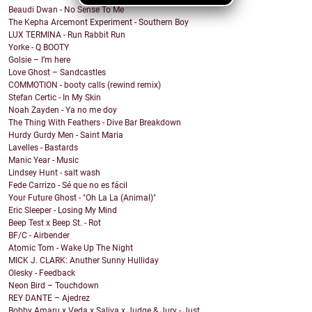
Beaudi Dwan - No Sense To Me
The Kepha Arcemont Experiment - Southern Boy
LUX TERMINA - Run Rabbit Run
Yorke - Q BOOTY
Golsie – I’m here
Love Ghost – Sandcastles
COMMOTION - booty calls (rewind remix)
Stefan Certic - In My Skin
Noah Zayden - Ya no me doy
The Thing With Feathers - Dive Bar Breakdown
Hurdy Gurdy Men - Saint Maria
Lavelles - Bastards
Manic Year - Music
Lindsey Hunt - salt wash
Fede Carrizo - Sé que no es fácil
Your Future Ghost - "Oh La La (Animal)"
Eric Sleeper - Losing My Mind
Beep Test x Beep St. - Rot
BF/C - Airbender
Atomic Tom - Wake Up The Night
MICK J. CLARK: Anuther Sunny Hulliday
Olesky - Feedback
Neon Bird – Touchdown
REY DANTE – Ajedrez
Bobby Amaru x Veda x Saliva x Judge & Jury - Just ...