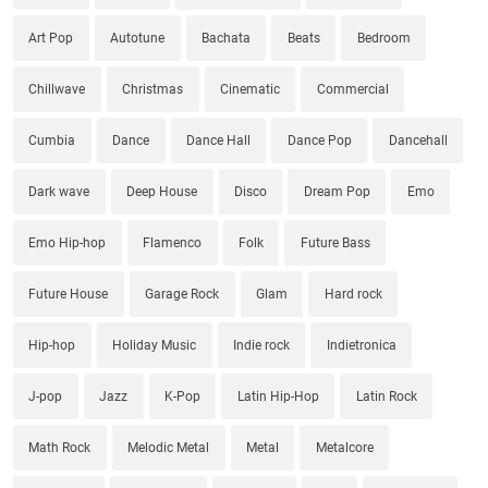
Art Pop
Autotune
Bachata
Beats
Bedroom
Chillwave
Christmas
Cinematic
Commercial
Cumbia
Dance
Dance Hall
Dance Pop
Dancehall
Dark wave
Deep House
Disco
Dream Pop
Emo
Emo Hip-hop
Flamenco
Folk
Future Bass
Future House
Garage Rock
Glam
Hard rock
Hip-hop
Holiday Music
Indie rock
Indietronica
J-pop
Jazz
K-Pop
Latin Hip-Hop
Latin Rock
Math Rock
Melodic Metal
Metal
Metalcore