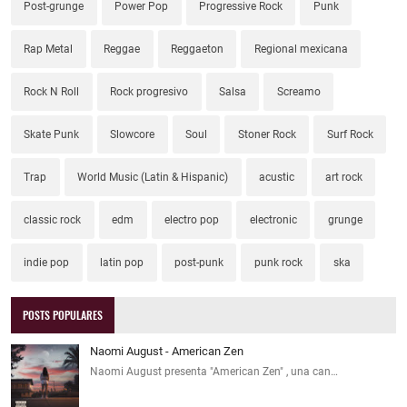
Post-grunge
Power Pop
Progressive Rock
Punk
Rap Metal
Reggae
Reggaeton
Regional mexicana
Rock N Roll
Rock progresivo
Salsa
Screamo
Skate Punk
Slowcore
Soul
Stoner Rock
Surf Rock
Trap
World Music (Latin & Hispanic)
acustic
art rock
classic rock
edm
electro pop
electronic
grunge
indie pop
latin pop
post-punk
punk rock
ska
POSTS POPULARES
Naomi August - American Zen
Naomi August presenta "American Zen" , una can…