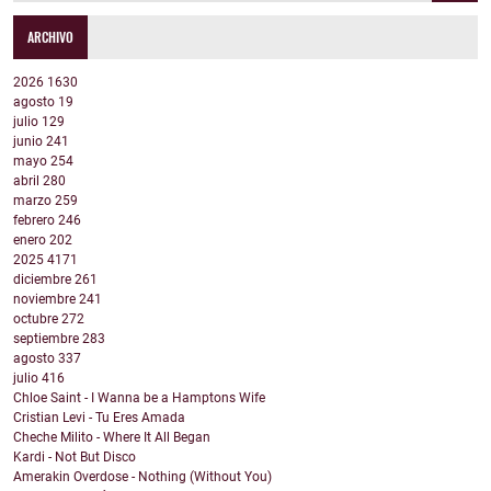
ARCHIVO
2026
1630
agosto
19
julio
129
junio
241
mayo
254
abril
280
marzo
259
febrero
246
enero
202
2025
4171
diciembre
261
noviembre
241
octubre
272
septiembre
283
agosto
337
julio
416
Chloe Saint - I Wanna be a Hamptons Wife
Cristian Levi - Tu Eres Amada
Cheche Milito - Where It All Began
Kardi - Not But Disco
Amerakin Overdose - Nothing (Without You)