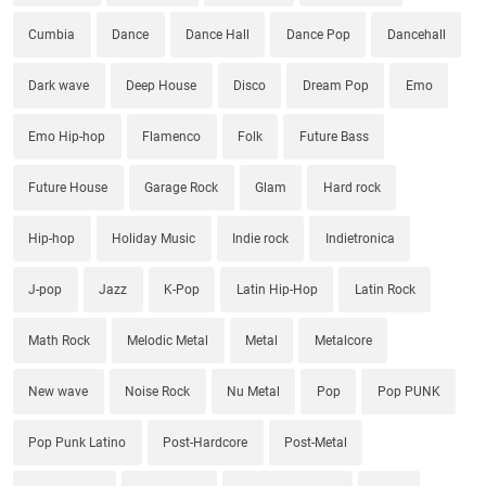
Cumbia
Dance
Dance Hall
Dance Pop
Dancehall
Dark wave
Deep House
Disco
Dream Pop
Emo
Emo Hip-hop
Flamenco
Folk
Future Bass
Future House
Garage Rock
Glam
Hard rock
Hip-hop
Holiday Music
Indie rock
Indietronica
J-pop
Jazz
K-Pop
Latin Hip-Hop
Latin Rock
Math Rock
Melodic Metal
Metal
Metalcore
New wave
Noise Rock
Nu Metal
Pop
Pop PUNK
Pop Punk Latino
Post-Hardcore
Post-Metal