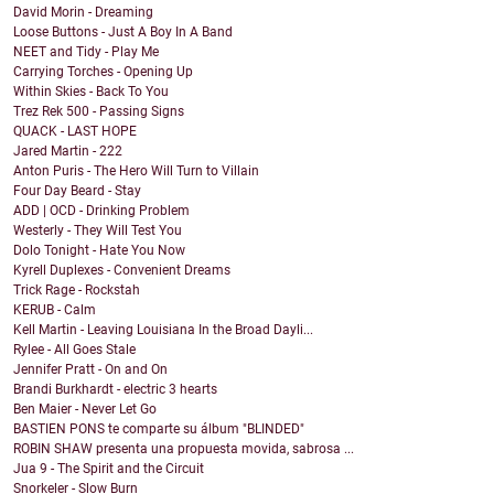
David Morin - Dreaming
Loose Buttons - Just A Boy In A Band
NEET and Tidy - Play Me
Carrying Torches - Opening Up
Within Skies - Back To You
Trez Rek 500 - Passing Signs
QUACK - LAST HOPE
Jared Martin - 222
Anton Puris - The Hero Will Turn to Villain
Four Day Beard - Stay
ADD | OCD - Drinking Problem
Westerly - They Will Test You
Dolo Tonight - Hate You Now
Kyrell Duplexes - Convenient Dreams
Trick Rage - Rockstah
KERUB - Calm
Kell Martin - Leaving Louisiana In the Broad Dayli...
Rylee - All Goes Stale
Jennifer Pratt - On and On
Brandi Burkhardt - electric 3 hearts
Ben Maier - Never Let Go
BASTIEN PONS te comparte su álbum "BLINDED"
ROBIN SHAW presenta una propuesta movida, sabrosa ...
Jua 9 - The Spirit and the Circuit
Snorkeler - Slow Burn