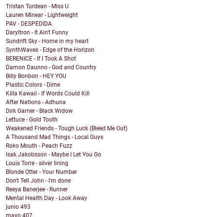
Tristan Turdean - Miss U
Lauren Minear - Lightweight
PAV - DESPEDIDA
Daryltron - It Ain't Funny
Sundrift Sky - Home in my heart
SynthWaves - Edge of the Horizon
BERENICE - If I Took A Shot
Damon Daunno - God and Country
Billy Bonbon - HEY YOU
Plastic Colors - Dime
Killa Kawaii - If Words Could Kill
After Nations - Adhuna
Dirk Garner - Black Widow
Lettuce - Gold Tooth
Weakened Friends - Tough Luck (Bleed Me Out)
A Thousand Mad Things - Local Guys
Roko Mouth - Peach Fuzz
Isak Jakobsson - Maybe I Let You Go
Louis Torre - silver lining
Blonde Otter - Your Number
Don't Tell John - I'm done
Reeya Banerjee - Runner
Mental Health Day - Look Away
junio
493
mayo
407