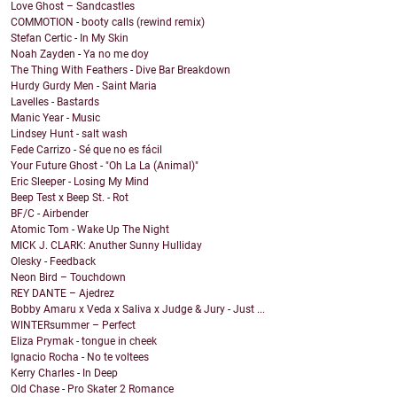
Love Ghost – Sandcastles
COMMOTION - booty calls (rewind remix)
Stefan Certic - In My Skin
Noah Zayden - Ya no me doy
The Thing With Feathers - Dive Bar Breakdown
Hurdy Gurdy Men - Saint Maria
Lavelles - Bastards
Manic Year - Music
Lindsey Hunt - salt wash
Fede Carrizo - Sé que no es fácil
Your Future Ghost - "Oh La La (Animal)"
Eric Sleeper - Losing My Mind
Beep Test x Beep St. - Rot
BF/C - Airbender
Atomic Tom - Wake Up The Night
MICK J. CLARK: Anuther Sunny Hulliday
Olesky - Feedback
Neon Bird – Touchdown
REY DANTE – Ajedrez
Bobby Amaru x Veda x Saliva x Judge & Jury - Just ...
WINTERsummer – Perfect
Eliza Prymak - tongue in cheek
Ignacio Rocha - No te voltees
Kerry Charles - In Deep
Old Chase - Pro Skater 2 Romance