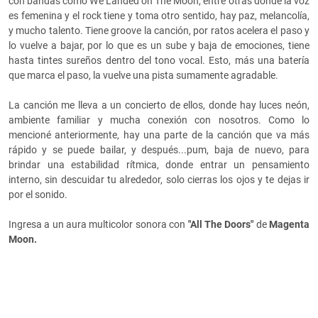
con bandas como We Landed on The Moon, entre otras donde la voz
es femenina y el rock tiene y toma otro sentido, hay paz, melancolía,
y mucho talento. Tiene groove la canción, por ratos acelera el paso y
lo vuelve a bajar, por lo que es un sube y baja de emociones, tiene
hasta tintes sureños dentro del tono vocal. Esto, más una batería
que marca el paso, la vuelve una pista sumamente agradable.
La canción me lleva a un concierto de ellos, donde hay luces neón,
ambiente familiar y mucha conexión con nosotros. Como lo
mencioné anteriormente, hay una parte de la canción que va más
rápido y se puede bailar, y después...pum, baja de nuevo, para
brindar una estabilidad rítmica, donde entrar un pensamiento
interno, sin descuidar tu alrededor, solo cierras los ojos y te dejas ir
por el sonido.
Ingresa a un aura multicolor sonora con
"All The Doors"
de
Magenta
Moon.