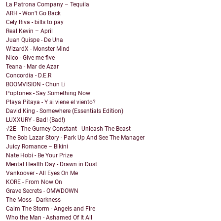
La Patrona Company – Tequila
ARH - Won’t Go Back
Cely Riva - bills to pay
Real Kevin – April
Juan Quispe - De Una
WizardX - Monster Mind
Nico - Give me five
Teana - Mar de Azar
Concordia - D.E.R
BOOMVISION - Chun Li
Poptones - Say Something Now
Playa Pitaya - Y si viene el viento?
David King - Somewhere (Essentials Edition)
LUXXURY - Bad! (Bad!)
√2E - The Gurney Constant - Unleash The Beast
The Bob Lazar Story - Park Up And See The Manager
Juicy Romance – Bikini
Nate Hobi - Be Your Prize
Mental Health Day - Drawn in Dust
Vankoover - All Eyes On Me
KORE - From Now On
Grave Secrets - OMWDOWN
The Moss - Darkness
Calm The Storm - Angels and Fire
Who the Man - Ashamed Of It All