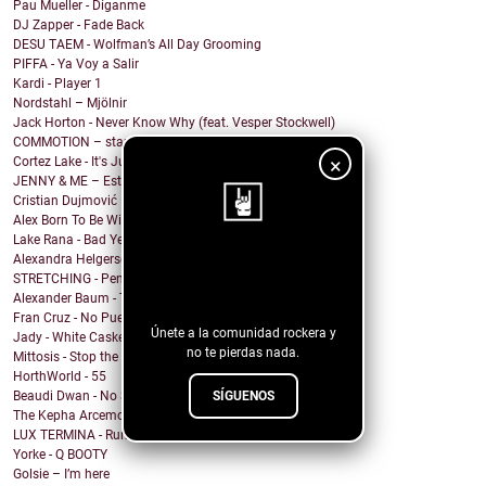
Pau Mueller - Díganme
DJ Zapper - Fade Back
DESU TAEM - Wolfman’s All Day Grooming
PIFFA - Ya Voy a Salir
Kardi - Player 1
Nordstahl – Mjölnir
Jack Horton - Never Know Why (feat. Vesper Stockwell)
COMMOTION – stargazing
×
Cortez Lake - It's Just Me
JENNY & ME – Estate
Cristian Dujmović – Fin de un mundo
Alex Born To Be Wild - Nice Girls
Lake Rana - Bad Year
Alexandra Helgerson - We're Never Going Out
¡Sigue nuestro
STRETCHING - Pencil Me In
blog!
Alexander Baum - Träume
Fran Cruz - No Puedo
Únete a la comunidad rockera y
Jady - White Casket
no te pierdas nada.
Mittosis - Stop the questions
HorthWorld - 55
SÍGUENOS
Beaudi Dwan - No Sense To Me
The Kepha Arcemont Experiment - Southern Boy
LUX TERMINA - Run Rabbit Run
Yorke - Q BOOTY
Golsie – I’m here