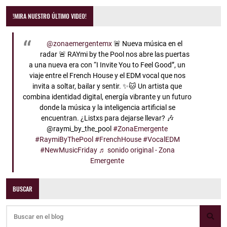
!MIRA NUESTRO ÚLTIMO VIDEO!
@zonaemergentemx
🚨 Nueva música en el
radar 🚨 RAYmi by the Pool nos abre las puertas
a una nueva era con “I Invite You to Feel Good”, un
viaje entre el French House y el EDM vocal que nos
invita a soltar, bailar y sentir. ✨🐱 Un artista que
combina identidad digital, energía vibrante y un futuro
donde la música y la inteligencia artificial se
encuentran. ¿Listxs para dejarse llevar? 🎶
@raymi_by_the_pool
#ZonaEmergente
#RaymiByThePool
#FrenchHouse
#VocalEDM
#NewMusicFriday
♬ sonido original - Zona
Emergente
BUSCAR