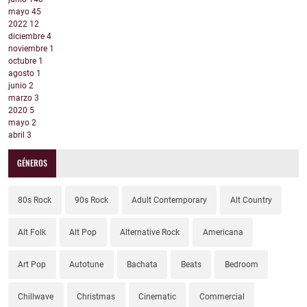
mayo
45
2022
12
diciembre
4
noviembre
1
octubre
1
agosto
1
junio
2
marzo
3
2020
5
mayo
2
abril
3
GÉNEROS
80s Rock
90s Rock
Adult Contemporary
Alt Country
Alt Folk
Alt Pop
Alternative Rock
Americana
Art Pop
Autotune
Bachata
Beats
Bedroom
Chillwave
Christmas
Cinematic
Commercial