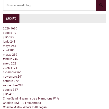
ARCHIVO
2026
1630
agosto
19
julio
129
junio
241
mayo
254
abril
280
marzo
259
febrero
246
enero
202
2025
4171
diciembre
261
noviembre
241
octubre
272
septiembre
283
agosto
337
julio
416
Chloe Saint - I Wanna be a Hamptons Wife
Cristian Levi - Tu Eres Amada
Cheche Milito - Where It All Began