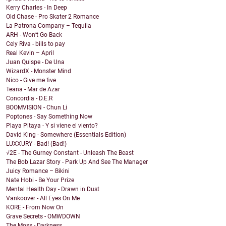
Kerry Charles - In Deep
Old Chase - Pro Skater 2 Romance
La Patrona Company – Tequila
ARH - Won’t Go Back
Cely Riva - bills to pay
Real Kevin – April
Juan Quispe - De Una
WizardX - Monster Mind
Nico - Give me five
Teana - Mar de Azar
Concordia - D.E.R
BOOMVISION - Chun Li
Poptones - Say Something Now
Playa Pitaya - Y si viene el viento?
David King - Somewhere (Essentials Edition)
LUXXURY - Bad! (Bad!)
√2E - The Gurney Constant - Unleash The Beast
The Bob Lazar Story - Park Up And See The Manager
Juicy Romance – Bikini
Nate Hobi - Be Your Prize
Mental Health Day - Drawn in Dust
Vankoover - All Eyes On Me
KORE - From Now On
Grave Secrets - OMWDOWN
The Moss - Darkness