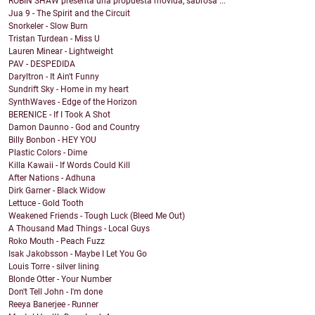
ROBIN SHAW presenta una propuesta movida, sabrosa ...
Jua 9 - The Spirit and the Circuit
Snorkeler - Slow Burn
Tristan Turdean - Miss U
Lauren Minear - Lightweight
PAV - DESPEDIDA
Daryltron - It Ain't Funny
Sundrift Sky - Home in my heart
SynthWaves - Edge of the Horizon
BERENICE - If I Took A Shot
Damon Daunno - God and Country
Billy Bonbon - HEY YOU
Plastic Colors - Dime
Killa Kawaii - If Words Could Kill
After Nations - Adhuna
Dirk Garner - Black Widow
Lettuce - Gold Tooth
Weakened Friends - Tough Luck (Bleed Me Out)
A Thousand Mad Things - Local Guys
Roko Mouth - Peach Fuzz
Isak Jakobsson - Maybe I Let You Go
Louis Torre - silver lining
Blonde Otter - Your Number
Don't Tell John - I'm done
Reeya Banerjee - Runner