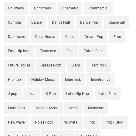
Chillwave
Christmas
Cinematic
Commercial
Cumbia
Dance
Dance Hall
Dance Pop
Dancehall
Dark wave
Deep House
Disco
Dream Pop
Emo
Emo Hip-hop
Flamenco
Folk
Future Bass
Future House
Garage Rock
Glam
Hard rock
Hip-hop
Holiday Music
Indie rock
Indietronica
J-pop
Jazz
K-Pop
Latin Hip-Hop
Latin Rock
Math Rock
Melodic Metal
Metal
Metalcore
New wave
Noise Rock
Nu Metal
Pop
Pop PUNK