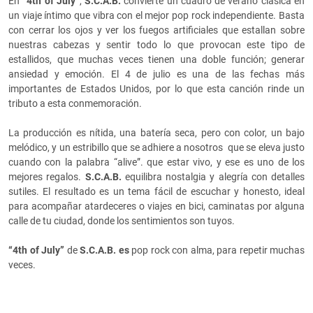
En
“4th of July”
,
S.C.A.B.
convierte un cuadro de verano clásica en
un viaje íntimo que vibra con el mejor pop rock independiente. Basta
con cerrar los ojos y ver los fuegos artificiales que estallan sobre
nuestras cabezas y sentir todo lo que provocan este tipo de
estallidos, que muchas veces tienen una doble función; generar
ansiedad y emoción. El 4 de julio es una de las fechas más
importantes de Estados Unidos, por lo que esta canción rinde un
tributo a esta conmemoración.
La producción es nítida, una batería seca, pero con color, un bajo
melódico, y un estribillo que se adhiere a nosotros que se eleva justo
cuando con la palabra “alive”. que estar vivo, y ese es uno de los
mejores regalos.
S.C.A.B.
equilibra nostalgia y alegría con detalles
sutiles. El resultado es un tema fácil de escuchar y honesto, ideal
para acompañar atardeceres o viajes en bici, caminatas por alguna
calle de tu ciudad, donde los sentimientos son tuyos.
“4th of July”
de
S.C.A.B. es
pop rock con alma, para repetir muchas
veces.