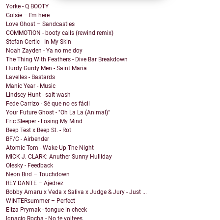
Yorke - Q BOOTY
Golsie – I’m here
Love Ghost – Sandcastles
COMMOTION - booty calls (rewind remix)
Stefan Certic - In My Skin
Noah Zayden - Ya no me doy
The Thing With Feathers - Dive Bar Breakdown
Hurdy Gurdy Men - Saint Maria
Lavelles - Bastards
Manic Year - Music
Lindsey Hunt - salt wash
Fede Carrizo - Sé que no es fácil
Your Future Ghost - "Oh La La (Animal)"
Eric Sleeper - Losing My Mind
Beep Test x Beep St. - Rot
BF/C - Airbender
Atomic Tom - Wake Up The Night
MICK J. CLARK: Anuther Sunny Hulliday
Olesky - Feedback
Neon Bird – Touchdown
REY DANTE – Ajedrez
Bobby Amaru x Veda x Saliva x Judge & Jury - Just ...
WINTERsummer – Perfect
Eliza Prymak - tongue in cheek
Ignacio Rocha - No te voltees