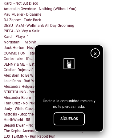
Kardi - Not But Disco
Amerakin Overdose - Nothing (Without You)
Pau Mueller - Díganme
DJ Zapper - Fade Back
DESU TAEM - Wolfman’s All Day Grooming
PIFFA - Ya Voy a Salir
Kardi - Player 1
Nordstahl – Mjölnir
Jack Horton - Never Know Why (feat. Vesper Stockwell)
×
COMMOTION – stargazing
Cortez Lake - It's Just Me
JENNY & ME – Estate
Cristian Dujmović – Fin de un mundo
Alex Born To Be Wild - Nice Girls
Lake Rana - Bad Year
¡Sigue nuestro
Alexandra Helgerson - We're Never Going Out
blog!
STRETCHING - Pencil Me In
Alexander Baum - Träume
Únete a la comunidad rockera y
Fran Cruz - No Puedo
no te pierdas nada.
Jady - White Casket
Mittosis - Stop the questions
SÍGUENOS
HorthWorld - 55
Beaudi Dwan - No Sense To Me
The Kepha Arcemont Experiment - Southern Boy
LUX TERMINA - Run Rabbit Run