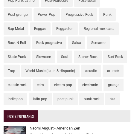
Pop Punk Latino
Post-Hardcore
Post-Metal
Post-grunge
Power Pop
Progressive Rock
Punk
Rap Metal
Reggae
Reggaeton
Regional mexicana
Rock N Roll
Rock progresivo
Salsa
Screamo
Skate Punk
Slowcore
Soul
Stoner Rock
Surf Rock
Trap
World Music (Latin & Hispanic)
acustic
art rock
classic rock
edm
electro pop
electronic
grunge
indie pop
latin pop
post-punk
punk rock
ska
POSTS POPULARES
Naomi August - American Zen