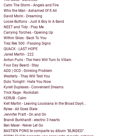
Calm The Storm - Angels and Fire
Who the Man - Ashamed Of It All
David Morin - Dreaming
Loose Buttons - Just A Boy In A Band
NEET and Tidy - Play Me
Carrying Torches - Opening Up
Within Skies - Back To You
Trez Rek 500 - Passing Signs
QUACK - LAST HOPE
Jared Martin - 222
Anton Puris - The Hero Will Turn to Villain
Four Day Beard - Stay
ADD | OCD - Drinking Problem
Westerly - They Will Test You
Dolo Tonight - Hate You Now
Kyrell Duplexes - Convenient Dreams
Trick Rage - Rockstah
KERUB - Calm
Kell Martin - Leaving Louisiana In the Broad Dayli...
Rylee - All Goes Stale
Jennifer Pratt - On and On
Brandi Burkhardt - electric 3 hearts
Ben Maier - Never Let Go
BASTIEN PONS te comparte su álbum "BLINDED"