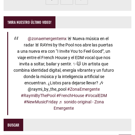
!MIRA NUESTRO ÚLTIMO VIDEO!
@zonaemergentemx
🚨 Nueva música en el
radar 🚨 RAYmi by the Pool nos abre las puertas
a una nueva era con “I Invite You to Feel Good”, un
viaje entre el French House y el EDM vocal que nos
invita a soltar, bailar y sentir. ✨🐱 Un artista que
combina identidad digital, energía vibrante y un futuro
donde la música y la inteligencia artificial se
encuentran. ¿Listxs para dejarse llevar? 🎶
@raymi_by_the_pool
#ZonaEmergente
#RaymiByThePool
#FrenchHouse
#VocalEDM
#NewMusicFriday
♬ sonido original - Zona
Emergente
BUSCAR