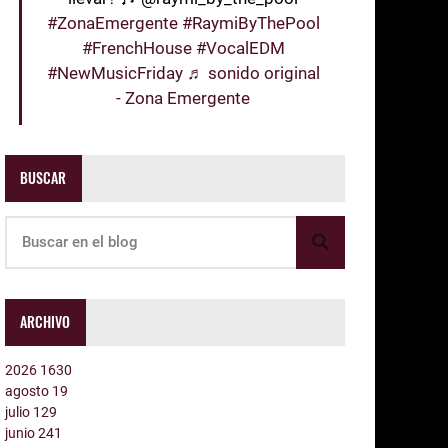
#ZonaEmergente
#RaymiByThePool
#FrenchHouse
#VocalEDM
#NewMusicFriday
♬ sonido original
- Zona Emergente
BUSCAR
ARCHIVO
2026
1630
agosto
19
julio
129
junio
241