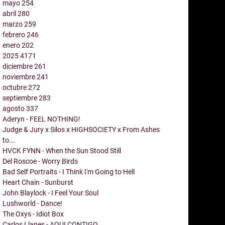
mayo
254
abril
280
marzo
259
febrero
246
enero
202
2025
4171
diciembre
261
noviembre
241
octubre
272
septiembre
283
agosto
337
Aderyn - FEEL NOTHING!
Judge & Jury x Silos x HIGHSOCIETY x From Ashes
to...
HVCK FYNN - When the Sun Stood Still
Del Roscoe - Worry Birds
Bad Self Portraits - I Think I'm Going to Hell
Heart Chain - Sunburst
John Blaylock - I Feel Your Soul
Lushworld - Dance!
The Oxys - Idiot Box
Carlos Llanes - AQUI CONTIGO