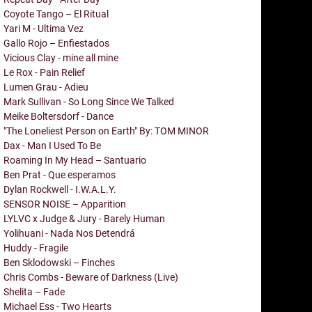
Coyote Tango – El Ritual
Yari M - Ultima Vez
Gallo Rojo – Enfiestados
Vicious Clay - mine all mine
Le Rox - Pain Relief
Lumen Grau - Adieu
Mark Sullivan - So Long Since We Talked
Meike Boltersdorf - Dance
"The Loneliest Person on Earth" By: TOM MINOR
Dax - Man I Used To Be
Roaming In My Head – Santuario
Ben Prat - Que esperamos
Dylan Rockwell - I.W.A.L.Y.
SENSOR NOISE – Apparition
LYLVC x Judge & Jury - Barely Human
Yolihuani - Nada Nos Detendrá
Huddy - Fragile
Ben Sklodowski – Finches
Chris Combs - Beware of Darkness (Live)
Shelita – Fade
Michael Ess - Two Hearts