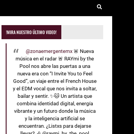
!MIRA NUESTRO ÚLTIMO VIDEO!
@zonaemergentemx
🚨 Nueva
música en el radar 🚨 RAYmi by the
Pool nos abre las puertas a una
nueva era con “I Invite You to Feel
Good”, un viaje entre el French House
y el EDM vocal que nos invita a soltar,
bailar y sentir. ✨🐱 Un artista que
combina identidad digital, energía
vibrante y un futuro donde la música
y la inteligencia artificial se
encuentran. ¿Listxs para dejarse
llevar? 🎶 @raymi_by_the_pool