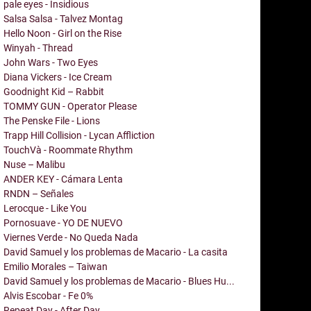
pale eyes - Insidious
Salsa Salsa - Talvez Montag
Hello Noon - Girl on the Rise
Winyah - Thread
John Wars - Two Eyes
Diana Vickers - Ice Cream
Goodnight Kid – Rabbit
TOMMY GUN - Operator Please
The Penske File - Lions
Trapp Hill Collision - Lycan Affliction
TouchVà - Roommate Rhythm
Nuse – Malibu
ANDER KEY - Cámara Lenta
RNDN – Señales
Lerocque - Like You
Pornosuave - YO DE NUEVO
Viernes Verde - No Queda Nada
David Samuel y los problemas de Macario - La casita
Emilio Morales – Taiwan
David Samuel y los problemas de Macario - Blues Hu...
Alvis Escobar - Fe 0%
Repeat Day - After Day