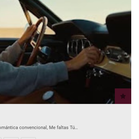
romántica convencional, Me faltas Tú…