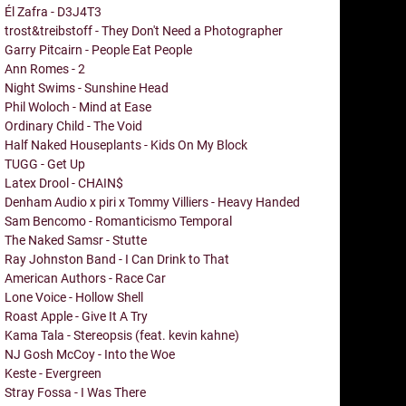
Él Zafra - D3J4T3
trost&treibstoff - They Don't Need a Photographer
Garry Pitcairn - People Eat People
Ann Romes - 2
Night Swims - Sunshine Head
Phil Woloch - Mind at Ease
Ordinary Child - The Void
Half Naked Houseplants - Kids On My Block
TUGG - Get Up
Latex Drool - CHAIN$
Denham Audio x piri x Tommy Villiers - Heavy Handed
Sam Bencomo - Romanticismo Temporal
The Naked Samsr - Stutte
Ray Johnston Band - I Can Drink to That
American Authors - Race Car
Lone Voice - Hollow Shell
Roast Apple - Give It A Try
Kama Tala - Stereopsis (feat. kevin kahne)
NJ Gosh McCoy - Into the Woe
Keste - Evergreen
Stray Fossa - I Was There