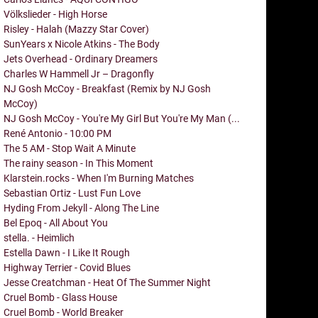
Völkslieder - High Horse
Risley - Halah (Mazzy Star Cover)
SunYears x Nicole Atkins - The Body
Jets Overhead - Ordinary Dreamers
Charles W Hammell Jr – Dragonfly
NJ Gosh McCoy - Breakfast (Remix by NJ Gosh
McCoy)
NJ Gosh McCoy - You're My Girl But You're My Man (...
René Antonio - 10:00 PM
The 5 AM - Stop Wait A Minute
The rainy season - In This Moment
Klarstein.rocks - When I'm Burning Matches
Sebastian Ortiz - Lust Fun Love
Hyding From Jekyll - Along The Line
Bel Epoq - All About You
stella. - Heimlich
Estella Dawn - I Like It Rough
Highway Terrier - Covid Blues
Jesse Creatchman - Heat Of The Summer Night
Cruel Bomb - Glass House
Cruel Bomb - World Breaker