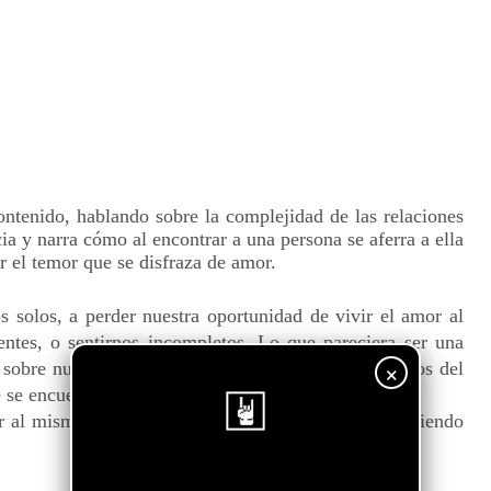
ontenido, hablando sobre la complejidad de las relaciones
a y narra cómo al encontrar a una persona se aferra a ella
or el temor que se disfraza de amor.
 solos, a perder nuestra oportunidad de vivir el amor al
ientes, o sentirnos incompletos. Lo que pareciera ser una
 sobre nuestro apego y las concepciones que tenemos del
×
se encuentra en vez de algo que se construye.
r al mismo tiempo, una canción increíble que recomiendo
¡Sigue nuestro blog!