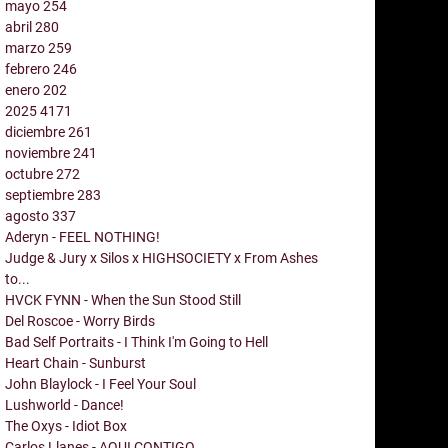
mayo
254
abril
280
marzo
259
febrero
246
enero
202
2025
4171
diciembre
261
noviembre
241
octubre
272
septiembre
283
agosto
337
Aderyn - FEEL NOTHING!
Judge & Jury x Silos x HIGHSOCIETY x From Ashes
to...
HVCK FYNN - When the Sun Stood Still
Del Roscoe - Worry Birds
Bad Self Portraits - I Think I'm Going to Hell
Heart Chain - Sunburst
John Blaylock - I Feel Your Soul
Lushworld - Dance!
The Oxys - Idiot Box
Carlos Llanes - AQUI CONTIGO