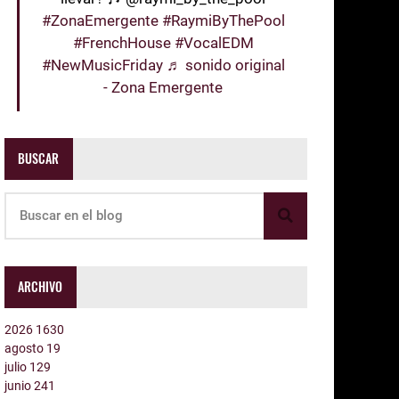
#ZonaEmergente
#RaymiByThePool
#FrenchHouse
#VocalEDM
#NewMusicFriday
♬ sonido original
- Zona Emergente
BUSCAR
ARCHIVO
2026
1630
agosto
19
julio
129
junio
241