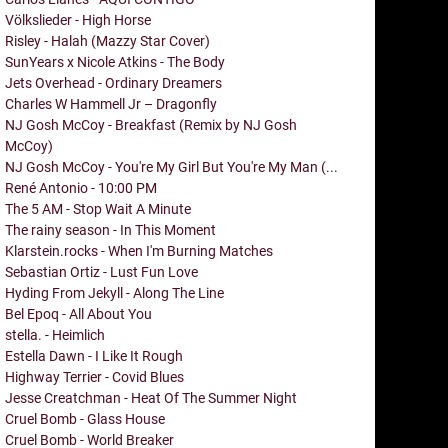
Völkslieder - High Horse
Risley - Halah (Mazzy Star Cover)
SunYears x Nicole Atkins - The Body
Jets Overhead - Ordinary Dreamers
Charles W Hammell Jr – Dragonfly
NJ Gosh McCoy - Breakfast (Remix by NJ Gosh
McCoy)
NJ Gosh McCoy - You're My Girl But You're My Man (...
René Antonio - 10:00 PM
The 5 AM - Stop Wait A Minute
The rainy season - In This Moment
Klarstein.rocks - When I'm Burning Matches
Sebastian Ortiz - Lust Fun Love
Hyding From Jekyll - Along The Line
Bel Epoq - All About You
stella. - Heimlich
Estella Dawn - I Like It Rough
Highway Terrier - Covid Blues
Jesse Creatchman - Heat Of The Summer Night
Cruel Bomb - Glass House
Cruel Bomb - World Breaker