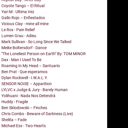
Coyote Tango – El Ritual
Yari M - Ultima Vez
Gallo Rojo – Enfiestados
Vicious Clay - mine all mine
Le Rox - Pain Relief
Lumen Grau - Adieu
Mark Sullivan - So Long Since We Talked
Meike Boltersdorf - Dance
"The Loneliest Person on Earth" By: TOM MINOR
Dax - Man I Used To Be
Roaming In My Head – Santuario
Ben Prat - Que esperamos
Dylan Rockwell - I.W.A.L.Y.
SENSOR NOISE – Apparition
LYLVC x Judge & Jury - Barely Human
Yolihuani - Nada Nos Detendrá
Huddy - Fragile
Ben Sklodowski – Finches
Chris Combs - Beware of Darkness (Live)
Shelita – Fade
Michael Ess - Two Hearts