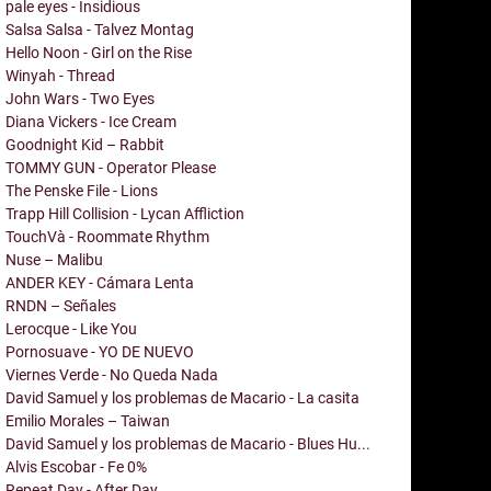
pale eyes - Insidious
Salsa Salsa - Talvez Montag
Hello Noon - Girl on the Rise
Winyah - Thread
John Wars - Two Eyes
Diana Vickers - Ice Cream
Goodnight Kid – Rabbit
TOMMY GUN - Operator Please
The Penske File - Lions
Trapp Hill Collision - Lycan Affliction
TouchVà - Roommate Rhythm
Nuse – Malibu
ANDER KEY - Cámara Lenta
RNDN – Señales
Lerocque - Like You
Pornosuave - YO DE NUEVO
Viernes Verde - No Queda Nada
David Samuel y los problemas de Macario - La casita
Emilio Morales – Taiwan
David Samuel y los problemas de Macario - Blues Hu...
Alvis Escobar - Fe 0%
Repeat Day - After Day