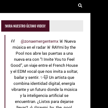
!MIRA NUESTRO ÚLTIMO VIDEO!
@zonaemergentemx
🚨 Nueva
música en el radar 🚨 RAYmi by the
Pool nos abre las puertas a una
nueva era con “I Invite You to Feel
Good”, un viaje entre el French House
y el EDM vocal que nos invita a soltar,
bailar y sentir. ✨🐱 Un artista que
combina identidad digital, energía
vibrante y un futuro donde la música
y la inteligencia artificial se
encuentran. ¿Listxs para dejarse
llevar? 🎶 @raymi_by_the_pool