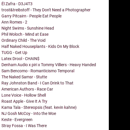
Él Zafra - D3J4T3
trost&treibstoff - They Don't Need a Photographer
Garry Pitcairn - People Eat People
Ann Romes - 2
Night Swims - Sunshine Head
Phil Woloch - Mind at Ease
Ordinary Child - The Void
Half Naked Houseplants - Kids On My Block
TUGG - Get Up
Latex Drool - CHAIN$
Denham Audio x piri x Tommy Villiers - Heavy Handed
Sam Bencomo - Romanticismo Temporal
The Naked Samsr - Stutte
Ray Johnston Band - I Can Drink to That
American Authors - Race Car
Lone Voice - Hollow Shell
Roast Apple - Give It A Try
Kama Tala - Stereopsis (feat. kevin kahne)
NJ Gosh McCoy - Into the Woe
Keste - Evergreen
Stray Fossa - I Was There