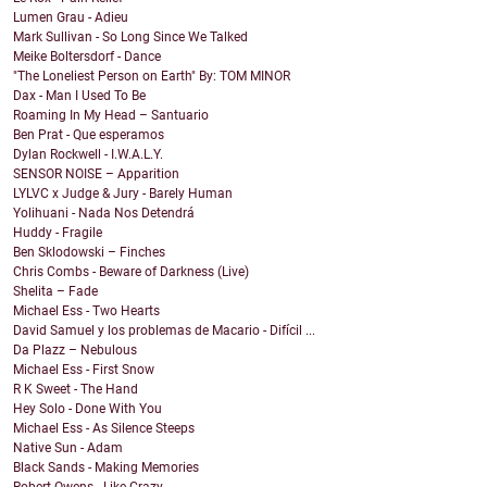
Lumen Grau - Adieu
Mark Sullivan - So Long Since We Talked
Meike Boltersdorf - Dance
"The Loneliest Person on Earth" By: TOM MINOR
Dax - Man I Used To Be
Roaming In My Head – Santuario
Ben Prat - Que esperamos
Dylan Rockwell - I.W.A.L.Y.
SENSOR NOISE – Apparition
LYLVC x Judge & Jury - Barely Human
Yolihuani - Nada Nos Detendrá
Huddy - Fragile
Ben Sklodowski – Finches
Chris Combs - Beware of Darkness (Live)
Shelita – Fade
Michael Ess - Two Hearts
David Samuel y los problemas de Macario - Difícil ...
Da Plazz – Nebulous
Michael Ess - First Snow
R K Sweet - The Hand
Hey Solo - Done With You
Michael Ess - As Silence Steeps
Native Sun - Adam
Black Sands - Making Memories