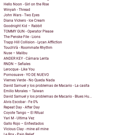
Hello Noon - Girl on the Rise
Winyah - Thread
John Wars - Two Eyes
Diana Vickers - Ice Cream
Goodnight Kid – Rabbit
TOMMY GUN - Operator Please
The Penske File - Lions
Trapp Hill Collision - Lycan Affliction
TouchVà - Roommate Rhythm
Nuse – Malibu
ANDER KEY - Cámara Lenta
RNDN – Señales
Lerocque - Like You
Pornosuave - YO DE NUEVO
Viernes Verde - No Queda Nada
David Samuel y los problemas de Macario - La casita
Emilio Morales – Taiwan
David Samuel y los problemas de Macario - Blues Hu...
Alvis Escobar - Fe 0%
Repeat Day - After Day
Coyote Tango – El Ritual
Yari M - Ultima Vez
Gallo Rojo – Enfiestados
Vicious Clay - mine all mine
Le Rox - Pain Relief