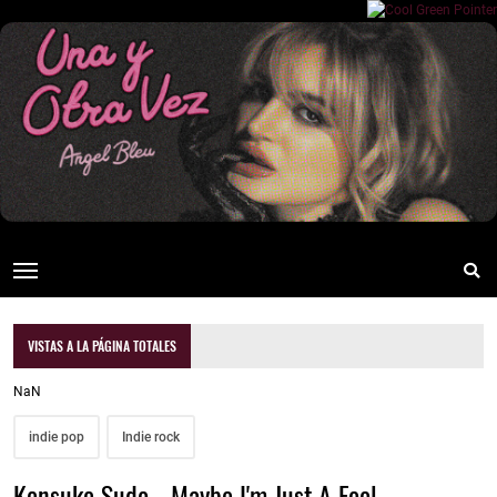
VISTAS A LA PÁGINA TOTALES
NaN
indie pop
Indie rock
Kensuke Sudo - Maybe I'm Just A Fool