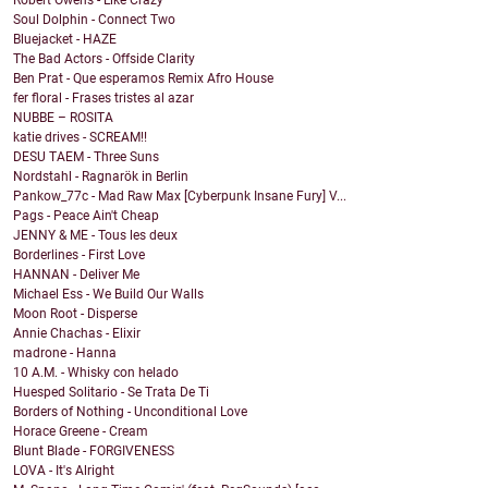
Robert Owens - Like Crazy
Soul Dolphin - Connect Two
Bluejacket - HAZE
The Bad Actors - Offside Clarity
Ben Prat - Que esperamos Remix Afro House
fer floral - Frases tristes al azar
NUBBE – ROSITA
katie drives - SCREAM!!
DESU TAEM - Three Suns
Nordstahl - Ragnarök in Berlin
Pankow_77c - Mad Raw Max [Cyberpunk Insane Fury] V...
Pags - Peace Ain't Cheap
JENNY & ME - Tous les deux
Borderlines - First Love
HANNAN - Deliver Me
Michael Ess - We Build Our Walls
Moon Root - Disperse
Annie Chachas - Elixir
madrone - Hanna
10 A.M. - Whisky con helado
Huesped Solitario - Se Trata De Ti
Borders of Nothing - Unconditional Love
Horace Greene - Cream
Blunt Blade - FORGIVENESS
LOVA - It's Alright