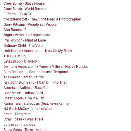
Cruel Bomb - Glass House
Cruel Bomb - World Breaker
Él Zafra - D3J4T3
trost&treibstoff - They Don't Need a Photographer
Garry Pitcairn - People Eat People
Ann Romes - 2
Night Swims - Sunshine Head
Phil Woloch - Mind at Ease
Ordinary Child - The Void
Half Naked Houseplants - Kids On My Block
TUGG - Get Up
Latex Drool - CHAIN$
Denham Audio x piri x Tommy Villiers - Heavy Handed
Sam Bencomo - Romanticismo Temporal
The Naked Samsr - Stutte
Ray Johnston Band - I Can Drink to That
American Authors - Race Car
Lone Voice - Hollow Shell
Roast Apple - Give It A Try
Kama Tala - Stereopsis (feat. kevin kahne)
NJ Gosh McCoy - Into the Woe
Keste - Evergreen
Stray Fossa - I Was There
pale eyes - Insidious
Salsa Salsa - Talvez Montag