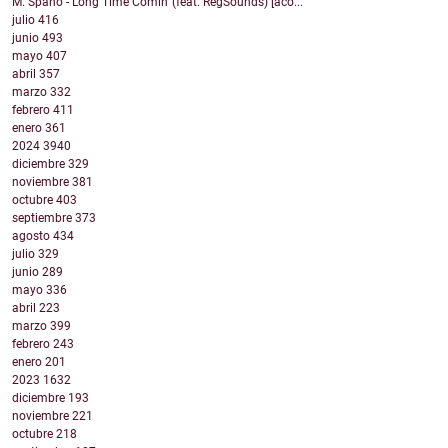
M. Spano - Long Time Comin' (feat. RegSounds) [aco...
julio
416
junio
493
mayo
407
abril
357
marzo
332
febrero
411
enero
361
2024
3940
diciembre
329
noviembre
381
octubre
403
septiembre
373
agosto
434
julio
329
junio
289
mayo
336
abril
223
marzo
399
febrero
243
enero
201
2023
1632
diciembre
193
noviembre
221
octubre
218