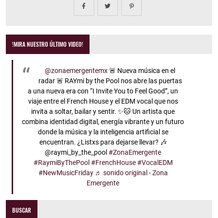
!MIRA NUESTRO ÚLTIMO VIDEO!
@zonaemergentemx
🚨 Nueva música en el
radar 🚨 RAYmi by the Pool nos abre las puertas
a una nueva era con “I Invite You to Feel Good”, un
viaje entre el French House y el EDM vocal que nos
invita a soltar, bailar y sentir. ✨🐱 Un artista que
combina identidad digital, energía vibrante y un futuro
donde la música y la inteligencia artificial se
encuentran. ¿Listxs para dejarse llevar? 🎶
@raymi_by_the_pool
#ZonaEmergente
#RaymiByThePool
#FrenchHouse
#VocalEDM
#NewMusicFriday
♬ sonido original - Zona
Emergente
BUSCAR