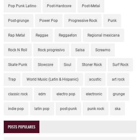
Pop Punk Latino
Post-Hardcore
Post-Metal
Post-grunge
Power Pop
Progressive Rock
Punk
Rap Metal
Reggae
Reggaeton
Regional mexicana
Rock N Roll
Rock progresivo
Salsa
Screamo
Skate Punk
Slowcore
Soul
Stoner Rock
Surf Rock
Trap
World Music (Latin & Hispanic)
acustic
art rock
classic rock
edm
electro pop
electronic
grunge
indie pop
latin pop
post-punk
punk rock
ska
POSTS POPULARES