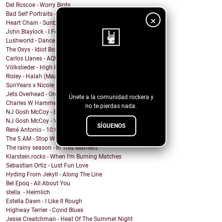
Del Roscoe - Worry Birds
Bad Self Portraits - I Think I'm Going to Hell
×
Heart Chain - Sunburst
John Blaylock - I Feel Your Soul
Lushworld - Dance!
The Oxys - Idiot Box
Carlos Llanes - AQUI CONTIGO
¡Sigue nuestro
Völkslieder - High Horse
Risley - Halah (Mazzy Star Cover)
blog!
SunYears x Nicole Atkins - The Body
Jets Overhead - Ordinary Dreamers
Únete a la comunidad rockera y
Charles W Hammell Jr – Dragonfly
no te pierdas nada.
NJ Gosh McCoy - Breakfast (Remix by NJ Gosh McCoy)
NJ Gosh McCoy - You're My Girl But You're My Man (...
SÍGUENOS
René Antonio - 10:00 PM
The 5 AM - Stop Wait A Minute
The rainy season - In This Moment
Klarstein.rocks - When I'm Burning Matches
Sebastian Ortiz - Lust Fun Love
Hyding From Jekyll - Along The Line
Bel Epoq - All About You
stella. - Heimlich
Estella Dawn - I Like It Rough
Highway Terrier - Covid Blues
Jesse Creatchman - Heat Of The Summer Night