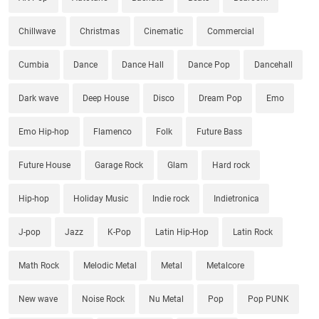
Chillwave
Christmas
Cinematic
Commercial
Cumbia
Dance
Dance Hall
Dance Pop
Dancehall
Dark wave
Deep House
Disco
Dream Pop
Emo
Emo Hip-hop
Flamenco
Folk
Future Bass
Future House
Garage Rock
Glam
Hard rock
Hip-hop
Holiday Music
Indie rock
Indietronica
J-pop
Jazz
K-Pop
Latin Hip-Hop
Latin Rock
Math Rock
Melodic Metal
Metal
Metalcore
New wave
Noise Rock
Nu Metal
Pop
Pop PUNK