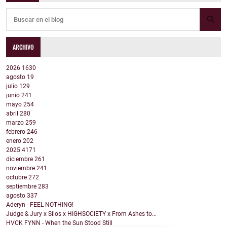
ARCHIVO
2026
1630
agosto
19
julio
129
junio
241
mayo
254
abril
280
marzo
259
febrero
246
enero
202
2025
4171
diciembre
261
noviembre
241
octubre
272
septiembre
283
agosto
337
Aderyn - FEEL NOTHING!
Judge & Jury x Silos x HIGHSOCIETY x From Ashes to...
HVCK FYNN - When the Sun Stood Still