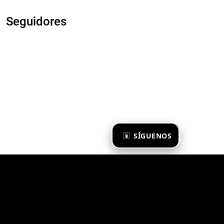
Seguidores
×
SÍGUENOS
Ya te sigo