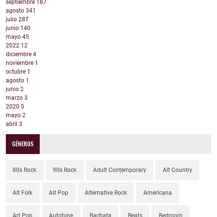
septiembre
187
agosto
341
julio
287
junio
140
mayo
45
2022
12
diciembre
4
noviembre
1
octubre
1
agosto
1
junio
2
marzo
3
2020
5
mayo
2
abril
3
GÉNEROS
80s Rock
90s Rock
Adult Contemporary
Alt Country
Alt Folk
Alt Pop
Alternative Rock
Americana
Art Pop
Autotune
Bachata
Beats
Bedroom