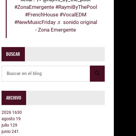
#ZonaEmergente
#RaymiByThePool
#FrenchHouse
#VocalEDM
#NewMusicFriday
♬ sonido original
- Zona Emergente
BUSCAR
ARCHIVO
2026
1630
agosto
19
julio
129
junio
241