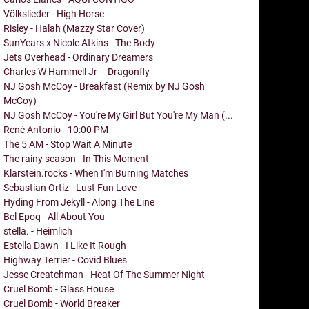
Völkslieder - High Horse
Risley - Halah (Mazzy Star Cover)
SunYears x Nicole Atkins - The Body
Jets Overhead - Ordinary Dreamers
Charles W Hammell Jr – Dragonfly
NJ Gosh McCoy - Breakfast (Remix by NJ Gosh
McCoy)
NJ Gosh McCoy - You're My Girl But You're My Man (...
René Antonio - 10:00 PM
The 5 AM - Stop Wait A Minute
The rainy season - In This Moment
Klarstein.rocks - When I'm Burning Matches
Sebastian Ortiz - Lust Fun Love
Hyding From Jekyll - Along The Line
Bel Epoq - All About You
stella. - Heimlich
Estella Dawn - I Like It Rough
Highway Terrier - Covid Blues
Jesse Creatchman - Heat Of The Summer Night
Cruel Bomb - Glass House
Cruel Bomb - World Breaker