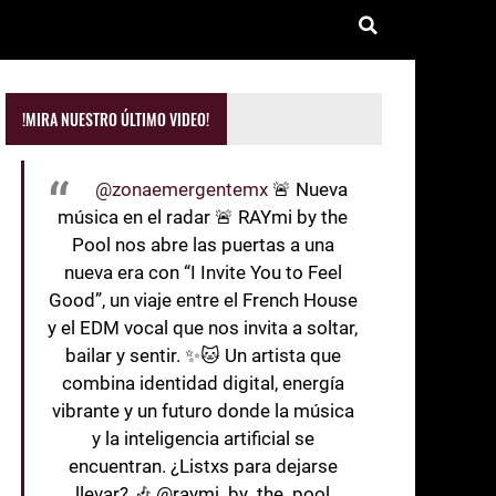
!MIRA NUESTRO ÚLTIMO VIDEO!
@zonaemergentemx
🚨 Nueva
música en el radar 🚨 RAYmi by the
Pool nos abre las puertas a una
nueva era con “I Invite You to Feel
Good”, un viaje entre el French House
y el EDM vocal que nos invita a soltar,
bailar y sentir. ✨🐱 Un artista que
combina identidad digital, energía
vibrante y un futuro donde la música
y la inteligencia artificial se
encuentran. ¿Listxs para dejarse
llevar? 🎶 @raymi_by_the_pool