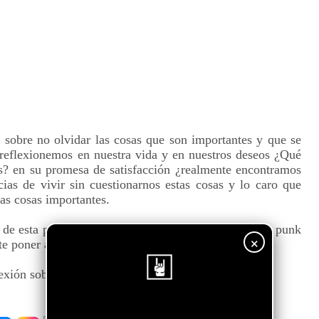
sobre no olvidar las cosas que son importantes y que se
 reflexionemos en nuestra vida y en nuestros deseos ¿Qué
? en su promesa de satisfacción ¿realmente encontramos
ias de vivir sin cuestionarnos estas cosas y lo caro que
las cosas importantes.
te de esta pieza. Un mensaje acompañado de un ritmo punk
×
te poner a la letra como punto calve del tema.
exión sobre la vida.
¡Sigue nuestro blog!