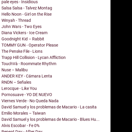
pale eyes - Insidious
Salsa Salsa - Talvez Montag
Hello Noon - Girl on the Rise
Winyah - Thread
John Wars - Two Eyes
Diana Vickers - Ice Cream
Goodnight Kid – Rabbit
TOMMY GUN - Operator Please
The Penske File - Lions
Trapp Hill Collision - Lycan Affliction
TouchVà - Roommate Rhythm
Nuse – Malibu
ANDER KEY - Cámara Lenta
RNDN – Señales
Lerocque - Like You
Pornosuave - YO DE NUEVO
Viernes Verde - No Queda Nada
David Samuel y los problemas de Macario - La casita
Emilio Morales – Taiwan
David Samuel y los problemas de Macario - Blues Hu...
Alvis Escobar - Fe 0%
Repeat Day - After Day