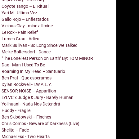
Coyote Tango – El Ritual
Yari M - Ultima Vez
Gallo Rojo – Enfiestados
Vicious Clay - mine all mine
Le Rox - Pain Relief
Lumen Grau - Adieu
Mark Sullivan - So Long Since We Talked
Meike Boltersdorf - Dance
"The Loneliest Person on Earth" By: TOM MINOR
Dax - Man I Used To Be
Roaming In My Head – Santuario
Ben Prat - Que esperamos
Dylan Rockwell - I.W.A.L.Y.
SENSOR NOISE – Apparition
LYLVC x Judge & Jury - Barely Human
Yolihuani - Nada Nos Detendrá
Huddy - Fragile
Ben Sklodowski – Finches
Chris Combs - Beware of Darkness (Live)
Shelita – Fade
Michael Ess - Two Hearts