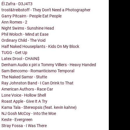
Él Zafra - D3J4T3
trost&treibstoff - They Don't Need a Photographer
Garry Pitcairn - People Eat People
Ann Romes - 2
Night Swims - Sunshine Head
Phil Woloch - Mind at Ease
Ordinary Child - The Void
Half Naked Houseplants - Kids On My Block
TUGG - Get Up
Latex Drool - CHAIN$
Denham Audio x piri x Tommy Villiers - Heavy Handed
Sam Bencomo - Romanticismo Temporal
The Naked Samsr - Stutte
Ray Johnston Band - I Can Drink to That
American Authors - Race Car
Lone Voice - Hollow Shell
Roast Apple - Give It A Try
Kama Tala - Stereopsis (feat. kevin kahne)
NJ Gosh McCoy - Into the Woe
Keste - Evergreen
Stray Fossa - I Was There