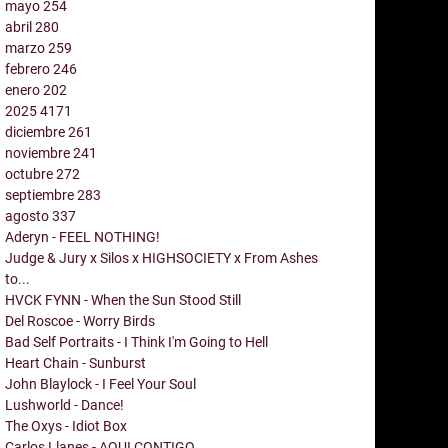
mayo
254
abril
280
marzo
259
febrero
246
enero
202
2025
4171
diciembre
261
noviembre
241
octubre
272
septiembre
283
agosto
337
Aderyn - FEEL NOTHING!
Judge & Jury x Silos x HIGHSOCIETY x From Ashes
to...
HVCK FYNN - When the Sun Stood Still
Del Roscoe - Worry Birds
Bad Self Portraits - I Think I'm Going to Hell
Heart Chain - Sunburst
John Blaylock - I Feel Your Soul
Lushworld - Dance!
The Oxys - Idiot Box
Carlos Llanes - AQUI CONTIGO