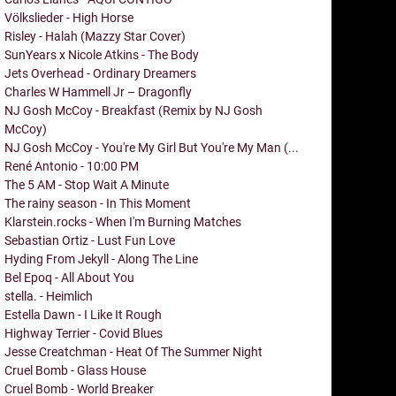
Völkslieder - High Horse
Risley - Halah (Mazzy Star Cover)
SunYears x Nicole Atkins - The Body
Jets Overhead - Ordinary Dreamers
Charles W Hammell Jr – Dragonfly
NJ Gosh McCoy - Breakfast (Remix by NJ Gosh
McCoy)
NJ Gosh McCoy - You're My Girl But You're My Man (...
René Antonio - 10:00 PM
The 5 AM - Stop Wait A Minute
The rainy season - In This Moment
Klarstein.rocks - When I'm Burning Matches
Sebastian Ortiz - Lust Fun Love
Hyding From Jekyll - Along The Line
Bel Epoq - All About You
stella. - Heimlich
Estella Dawn - I Like It Rough
Highway Terrier - Covid Blues
Jesse Creatchman - Heat Of The Summer Night
Cruel Bomb - Glass House
Cruel Bomb - World Breaker