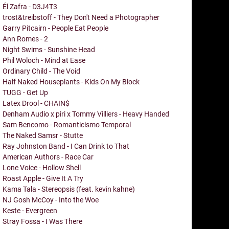
Él Zafra - D3J4T3
trost&treibstoff - They Don't Need a Photographer
Garry Pitcairn - People Eat People
Ann Romes - 2
Night Swims - Sunshine Head
Phil Woloch - Mind at Ease
Ordinary Child - The Void
Half Naked Houseplants - Kids On My Block
TUGG - Get Up
Latex Drool - CHAIN$
Denham Audio x piri x Tommy Villiers - Heavy Handed
Sam Bencomo - Romanticismo Temporal
The Naked Samsr - Stutte
Ray Johnston Band - I Can Drink to That
American Authors - Race Car
Lone Voice - Hollow Shell
Roast Apple - Give It A Try
Kama Tala - Stereopsis (feat. kevin kahne)
NJ Gosh McCoy - Into the Woe
Keste - Evergreen
Stray Fossa - I Was There