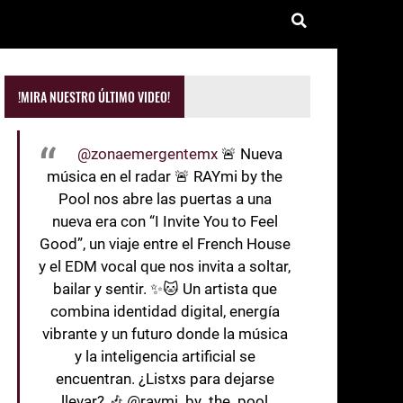
!MIRA NUESTRO ÚLTIMO VIDEO!
@zonaemergentemx
🚨 Nueva
música en el radar 🚨 RAYmi by the
Pool nos abre las puertas a una
nueva era con “I Invite You to Feel
Good”, un viaje entre el French House
y el EDM vocal que nos invita a soltar,
bailar y sentir. ✨🐱 Un artista que
combina identidad digital, energía
vibrante y un futuro donde la música
y la inteligencia artificial se
encuentran. ¿Listxs para dejarse
llevar? 🎶 @raymi_by_the_pool