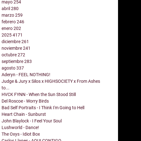
mayo
254
abril
280
marzo
259
febrero
246
enero
202
2025
4171
diciembre
261
noviembre
241
octubre
272
septiembre
283
agosto
337
Aderyn - FEEL NOTHING!
Judge & Jury x Silos x HIGHSOCIETY x From Ashes
to...
HVCK FYNN - When the Sun Stood Still
Del Roscoe - Worry Birds
Bad Self Portraits - I Think I'm Going to Hell
Heart Chain - Sunburst
John Blaylock - I Feel Your Soul
Lushworld - Dance!
The Oxys - Idiot Box
Carlos Llanes - AQUI CONTIGO