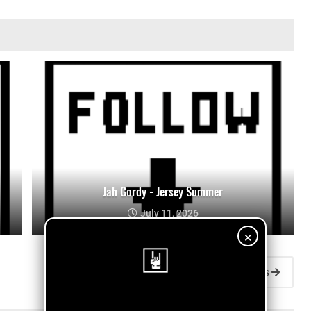
Jah Gordy - Jersey Summer
July 11, 2026
×
Entradas antiguas
¡Sigue nuestro blog!