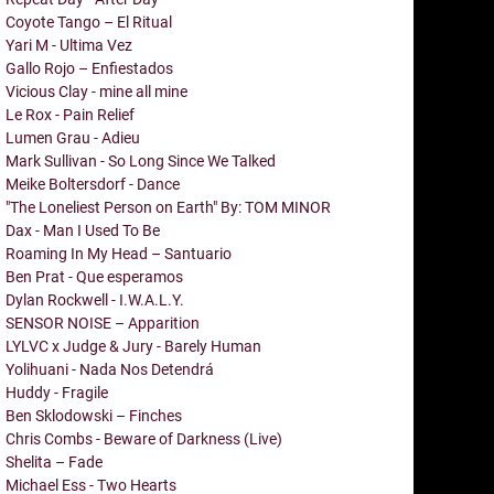
Coyote Tango – El Ritual
Yari M - Ultima Vez
Gallo Rojo – Enfiestados
Vicious Clay - mine all mine
Le Rox - Pain Relief
Lumen Grau - Adieu
Mark Sullivan - So Long Since We Talked
Meike Boltersdorf - Dance
"The Loneliest Person on Earth" By: TOM MINOR
Dax - Man I Used To Be
Roaming In My Head – Santuario
Ben Prat - Que esperamos
Dylan Rockwell - I.W.A.L.Y.
SENSOR NOISE – Apparition
LYLVC x Judge & Jury - Barely Human
Yolihuani - Nada Nos Detendrá
Huddy - Fragile
Ben Sklodowski – Finches
Chris Combs - Beware of Darkness (Live)
Shelita – Fade
Michael Ess - Two Hearts