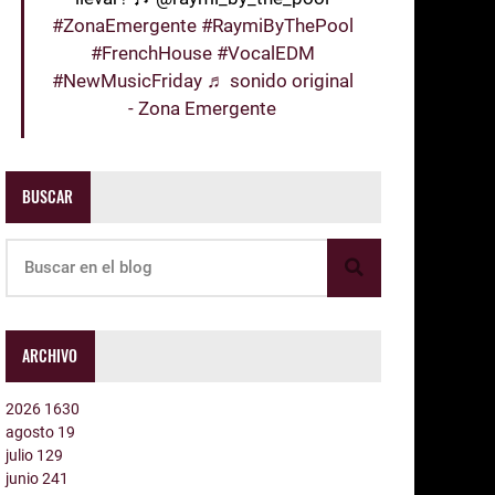
#ZonaEmergente
#RaymiByThePool
#FrenchHouse
#VocalEDM
#NewMusicFriday
♬ sonido original
- Zona Emergente
BUSCAR
ARCHIVO
2026
1630
agosto
19
julio
129
junio
241