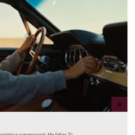
romántica convencional, Me faltas Tú…