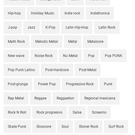
Hip-hop
Holiday Music
Indie rock
Indietronica
J-pop
Jazz
K-Pop
Latin Hip-Hop
Latin Rock
Math Rock
Melodic Metal
Metal
Metalcore
New wave
Noise Rock
Nu Metal
Pop
Pop PUNK
Pop Punk Latino
Post-Hardcore
Post-Metal
Post-grunge
Power Pop
Progressive Rock
Punk
Rap Metal
Reggae
Reggaeton
Regional mexicana
Rock N Roll
Rock progresivo
Salsa
Screamo
Skate Punk
Slowcore
Soul
Stoner Rock
Surf Rock