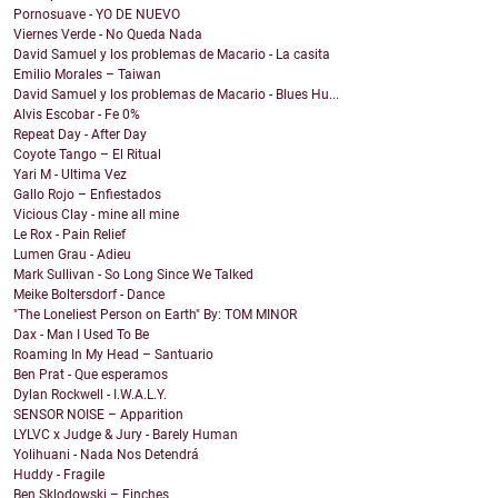
Pornosuave - YO DE NUEVO
Viernes Verde - No Queda Nada
David Samuel y los problemas de Macario - La casita
Emilio Morales – Taiwan
David Samuel y los problemas de Macario - Blues Hu...
Alvis Escobar - Fe 0%
Repeat Day - After Day
Coyote Tango – El Ritual
Yari M - Ultima Vez
Gallo Rojo – Enfiestados
Vicious Clay - mine all mine
Le Rox - Pain Relief
Lumen Grau - Adieu
Mark Sullivan - So Long Since We Talked
Meike Boltersdorf - Dance
"The Loneliest Person on Earth" By: TOM MINOR
Dax - Man I Used To Be
Roaming In My Head – Santuario
Ben Prat - Que esperamos
Dylan Rockwell - I.W.A.L.Y.
SENSOR NOISE – Apparition
LYLVC x Judge & Jury - Barely Human
Yolihuani - Nada Nos Detendrá
Huddy - Fragile
Ben Sklodowski – Finches