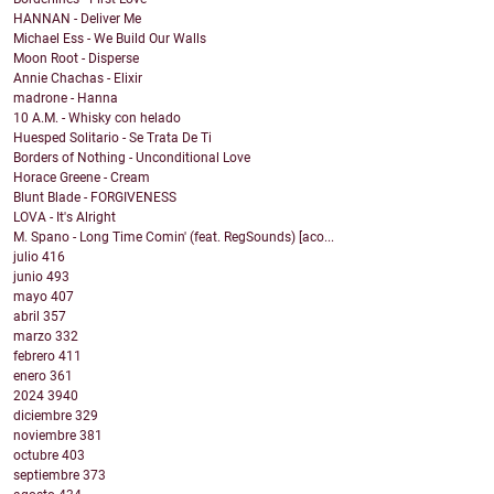
HANNAN - Deliver Me
Michael Ess - We Build Our Walls
Moon Root - Disperse
Annie Chachas - Elixir
madrone - Hanna
10 A.M. - Whisky con helado
Huesped Solitario - Se Trata De Ti
Borders of Nothing - Unconditional Love
Horace Greene - Cream
Blunt Blade - FORGIVENESS
LOVA - It's Alright
M. Spano - Long Time Comin' (feat. RegSounds) [aco...
julio
416
junio
493
mayo
407
abril
357
marzo
332
febrero
411
enero
361
2024
3940
diciembre
329
noviembre
381
octubre
403
septiembre
373