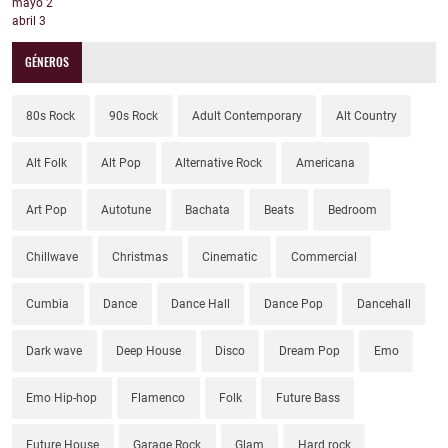
mayo
2
abril
3
GÉNEROS
80s Rock
90s Rock
Adult Contemporary
Alt Country
Alt Folk
Alt Pop
Alternative Rock
Americana
Art Pop
Autotune
Bachata
Beats
Bedroom
Chillwave
Christmas
Cinematic
Commercial
Cumbia
Dance
Dance Hall
Dance Pop
Dancehall
Dark wave
Deep House
Disco
Dream Pop
Emo
Emo Hip-hop
Flamenco
Folk
Future Bass
Future House
Garage Rock
Glam
Hard rock