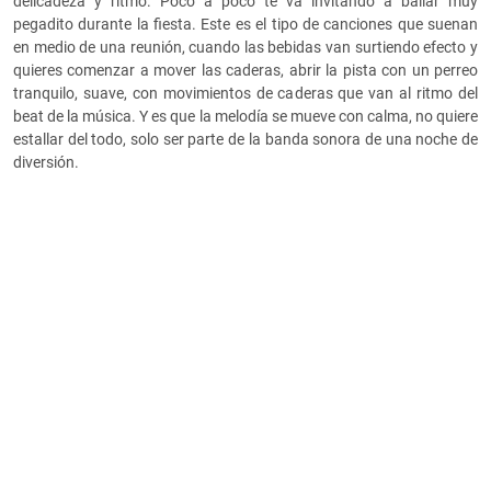
delicadeza y ritmo. Poco a poco te va invitando a bailar muy
pegadito durante la fiesta. Este es el tipo de canciones que suenan
en medio de una reunión, cuando las bebidas van surtiendo efecto y
quieres comenzar a mover las caderas, abrir la pista con un perreo
tranquilo, suave, con movimientos de caderas que van al ritmo del
beat de la música. Y es que la melodía se mueve con calma, no quiere
estallar del todo, solo ser parte de la banda sonora de una noche de
diversión.