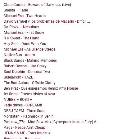
Chris Combs - Beware of Darkness (Live)
Shelita – Fade
Michael Ess - Two Hearts
David Samuel y los problemas de Macario - Difícil ...
Da Plazz – Nebulous
Michael Ess - First Snow
R K Sweet - The Hand
Hey Solo - Done With You
Michael Ess - As Silence Steeps
Native Sun - Adam
Black Sands - Making Memories
Robert Owens - Like Crazy
Soul Dolphin - Connect Two
Bluejacket - HAZE
The Bad Actors - Offside Clarity
Ben Prat - Que esperamos Remix Afro House
fer floral - Frases tristes al azar
NUBBE – ROSITA
katie drives - SCREAM!!
DESU TAEM - Three Suns
Nordstahl - Ragnarök in Berlin
Pankow_77c - Mad Raw Max [Cyberpunk Insane Fury] V...
Pags - Peace Ain't Cheap
JENNY & ME - Tous les deux
Borderlines - First Love