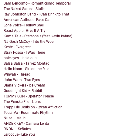
Sam Bencomo - Romanticismo Temporal
The Naked Samsr - Stutte
Ray Johnston Band - I Can Drink to That
American Authors - Race Car
Lone Voice - Hollow Shell
Roast Apple - Give It A Try
Kama Tala - Stereopsis (feat. kevin kahne)
NJ Gosh McCoy - Into the Woe
Keste - Evergreen
Stray Fossa - I Was There
pale eyes - Insidious
Salsa Salsa - Talvez Montag
Hello Noon - Girl on the Rise
Winyah - Thread
John Wars - Two Eyes
Diana Vickers - Ice Cream
Goodnight Kid – Rabbit
TOMMY GUN - Operator Please
The Penske File - Lions
Trapp Hill Collision - Lycan Affliction
TouchVà - Roommate Rhythm
Nuse – Malibu
ANDER KEY - Cámara Lenta
RNDN – Señales
Lerocque - Like You