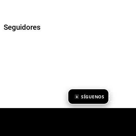
Seguidores
×
SÍGUENOS
Ya te sigo