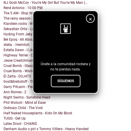
NJ Gosh McCoy - You're My Girl But You're My Man (...
René Antonio - 10:00 PM
The 5 AM - Stop Wait A Minute
×
The rainy season - In This Moment
Klarstein.rocks - When I'm Burning Matches
Sebastian Ortiz - Lust Fun Love
Hyding From Jekyll - Along The Line
Bel Epoq - All About You
stella. - Heimlich
¡Sigue nuestro
Estella Dawn - I Like It Rough
blog!
Highway Terrier - Covid Blues
Jesse Creatchman - Heat Of The Summer Night
Únete a la comunidad rockera y
Cruel Bomb - Glass House
no te pierdas nada.
Cruel Bomb - World Breaker
Él Zafra - D3J4T3
SÍGUENOS
trost&treibstoff - They Don't Need a Photographer
Garry Pitcairn - People Eat People
Ann Romes - 2
Night Swims - Sunshine Head
Phil Woloch - Mind at Ease
Ordinary Child - The Void
Half Naked Houseplants - Kids On My Block
TUGG - Get Up
Latex Drool - CHAIN$
Denham Audio x piri x Tommy Villiers - Heavy Handed