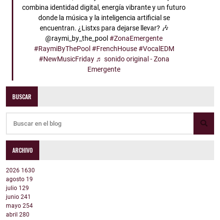
combina identidad digital, energía vibrante y un futuro
donde la música y la inteligencia artificial se
encuentran. ¿Listxs para dejarse llevar? 🎶
@raymi_by_the_pool
#ZonaEmergente
#RaymiByThePool
#FrenchHouse
#VocalEDM
#NewMusicFriday
♬ sonido original - Zona
Emergente
BUSCAR
ARCHIVO
2026
1630
agosto
19
julio
129
junio
241
mayo
254
abril
280