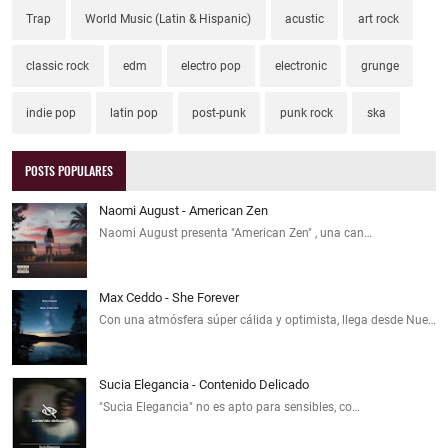
Trap
World Music (Latin & Hispanic)
acustic
art rock
classic rock
edm
electro pop
electronic
grunge
indie pop
latin pop
post-punk
punk rock
ska
POSTS POPULARES
Naomi August - American Zen
Naomi August presenta "American Zen" , una can…
Max Ceddo - She Forever
Con una atmósfera súper cálida y optimista, llega desde Nue…
Sucia Elegancia - Contenido Delicado
"Sucia Elegancia" no es apto para sensibles, co…