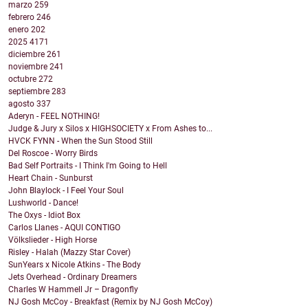
marzo
259
febrero
246
enero
202
2025
4171
diciembre
261
noviembre
241
octubre
272
septiembre
283
agosto
337
Aderyn - FEEL NOTHING!
Judge & Jury x Silos x HIGHSOCIETY x From Ashes to...
HVCK FYNN - When the Sun Stood Still
Del Roscoe - Worry Birds
Bad Self Portraits - I Think I'm Going to Hell
Heart Chain - Sunburst
John Blaylock - I Feel Your Soul
Lushworld - Dance!
The Oxys - Idiot Box
Carlos Llanes - AQUI CONTIGO
Völkslieder - High Horse
Risley - Halah (Mazzy Star Cover)
SunYears x Nicole Atkins - The Body
Jets Overhead - Ordinary Dreamers
Charles W Hammell Jr – Dragonfly
NJ Gosh McCoy - Breakfast (Remix by NJ Gosh McCoy)