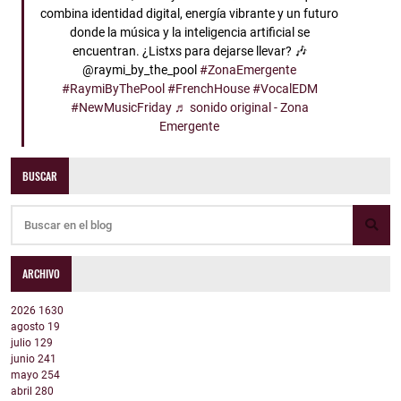
combina identidad digital, energía vibrante y un futuro
donde la música y la inteligencia artificial se
encuentran. ¿Listxs para dejarse llevar? 🎶
@raymi_by_the_pool
#ZonaEmergente
#RaymiByThePool
#FrenchHouse
#VocalEDM
#NewMusicFriday
♬ sonido original - Zona
Emergente
BUSCAR
ARCHIVO
2026
1630
agosto
19
julio
129
junio
241
mayo
254
abril
280