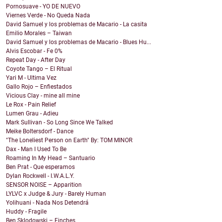
Pornosuave - YO DE NUEVO
Viernes Verde - No Queda Nada
David Samuel y los problemas de Macario - La casita
Emilio Morales – Taiwan
David Samuel y los problemas de Macario - Blues Hu...
Alvis Escobar - Fe 0%
Repeat Day - After Day
Coyote Tango – El Ritual
Yari M - Ultima Vez
Gallo Rojo – Enfiestados
Vicious Clay - mine all mine
Le Rox - Pain Relief
Lumen Grau - Adieu
Mark Sullivan - So Long Since We Talked
Meike Boltersdorf - Dance
"The Loneliest Person on Earth" By: TOM MINOR
Dax - Man I Used To Be
Roaming In My Head – Santuario
Ben Prat - Que esperamos
Dylan Rockwell - I.W.A.L.Y.
SENSOR NOISE – Apparition
LYLVC x Judge & Jury - Barely Human
Yolihuani - Nada Nos Detendrá
Huddy - Fragile
Ben Sklodowski – Finches