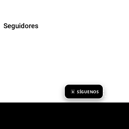
Seguidores
×
SÍGUENOS
Ya te sigo