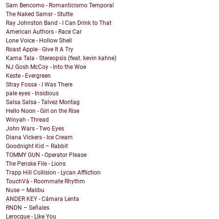
Sam Bencomo - Romanticismo Temporal
The Naked Samsr - Stutte
Ray Johnston Band - I Can Drink to That
American Authors - Race Car
Lone Voice - Hollow Shell
Roast Apple - Give It A Try
Kama Tala - Stereopsis (feat. kevin kahne)
NJ Gosh McCoy - Into the Woe
Keste - Evergreen
Stray Fossa - I Was There
pale eyes - Insidious
Salsa Salsa - Talvez Montag
Hello Noon - Girl on the Rise
Winyah - Thread
John Wars - Two Eyes
Diana Vickers - Ice Cream
Goodnight Kid – Rabbit
TOMMY GUN - Operator Please
The Penske File - Lions
Trapp Hill Collision - Lycan Affliction
TouchVà - Roommate Rhythm
Nuse – Malibu
ANDER KEY - Cámara Lenta
RNDN – Señales
Lerocque - Like You