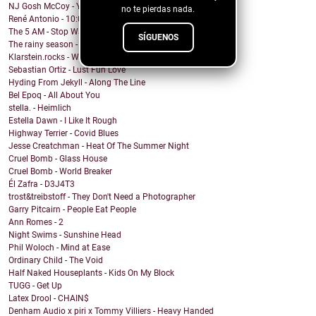
NJ Gosh McCoy - You're My Girl But You're My Man (...
no te pierdas nada.
René Antonio - 10:00 PM
The 5 AM - Stop Wait A Minute
SÍGUENOS
The rainy season - In This Moment
Klarstein.rocks - When I'm Burning Matches
Sebastian Ortiz - Lust Fun Love
Hyding From Jekyll - Along The Line
Bel Epoq - All About You
stella. - Heimlich
Estella Dawn - I Like It Rough
Highway Terrier - Covid Blues
Jesse Creatchman - Heat Of The Summer Night
Cruel Bomb - Glass House
Cruel Bomb - World Breaker
Él Zafra - D3J4T3
trost&treibstoff - They Don't Need a Photographer
Garry Pitcairn - People Eat People
Ann Romes - 2
Night Swims - Sunshine Head
Phil Woloch - Mind at Ease
Ordinary Child - The Void
Half Naked Houseplants - Kids On My Block
TUGG - Get Up
Latex Drool - CHAIN$
Denham Audio x piri x Tommy Villiers - Heavy Handed