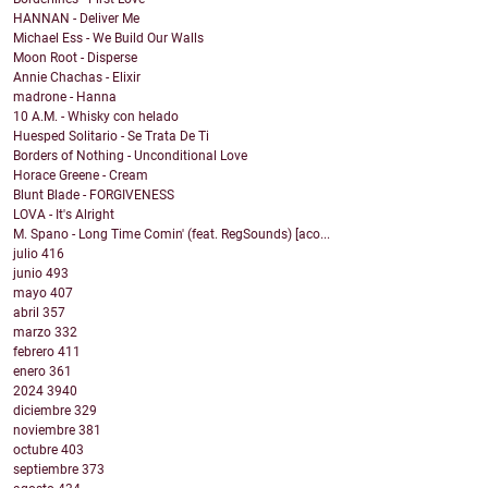
HANNAN - Deliver Me
Michael Ess - We Build Our Walls
Moon Root - Disperse
Annie Chachas - Elixir
madrone - Hanna
10 A.M. - Whisky con helado
Huesped Solitario - Se Trata De Ti
Borders of Nothing - Unconditional Love
Horace Greene - Cream
Blunt Blade - FORGIVENESS
LOVA - It's Alright
M. Spano - Long Time Comin' (feat. RegSounds) [aco...
julio
416
junio
493
mayo
407
abril
357
marzo
332
febrero
411
enero
361
2024
3940
diciembre
329
noviembre
381
octubre
403
septiembre
373