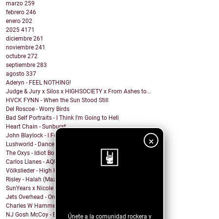
marzo
259
febrero
246
enero
202
2025
4171
diciembre
261
noviembre
241
octubre
272
septiembre
283
agosto
337
Aderyn - FEEL NOTHING!
Judge & Jury x Silos x HIGHSOCIETY x From Ashes to...
HVCK FYNN - When the Sun Stood Still
Del Roscoe - Worry Birds
Bad Self Portraits - I Think I'm Going to Hell
Heart Chain - Sunburst
John Blaylock - I Feel Your Soul
×
Lushworld - Dance!
The Oxys - Idiot Box
Carlos Llanes - AQUI CONTIGO
Völkslieder - High Horse
Risley - Halah (Mazzy Star Cover)
¡Sigue nuestro
SunYears x Nicole Atkins - The Body
Jets Overhead - Ordinary Dreamers
blog!
Charles W Hammell Jr – Dragonfly
NJ Gosh McCoy - Breakfast (Remix by NJ Gosh McCoy)
Únete a la comunidad rockera y