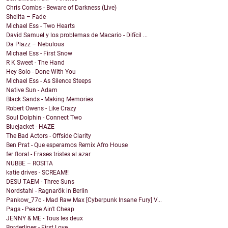
Chris Combs - Beware of Darkness (Live)
Shelita – Fade
Michael Ess - Two Hearts
David Samuel y los problemas de Macario - Difícil ...
Da Plazz – Nebulous
Michael Ess - First Snow
R K Sweet - The Hand
Hey Solo - Done With You
Michael Ess - As Silence Steeps
Native Sun - Adam
Black Sands - Making Memories
Robert Owens - Like Crazy
Soul Dolphin - Connect Two
Bluejacket - HAZE
The Bad Actors - Offside Clarity
Ben Prat - Que esperamos Remix Afro House
fer floral - Frases tristes al azar
NUBBE – ROSITA
katie drives - SCREAM!!
DESU TAEM - Three Suns
Nordstahl - Ragnarök in Berlin
Pankow_77c - Mad Raw Max [Cyberpunk Insane Fury] V...
Pags - Peace Ain't Cheap
JENNY & ME - Tous les deux
Borderlines - First Love