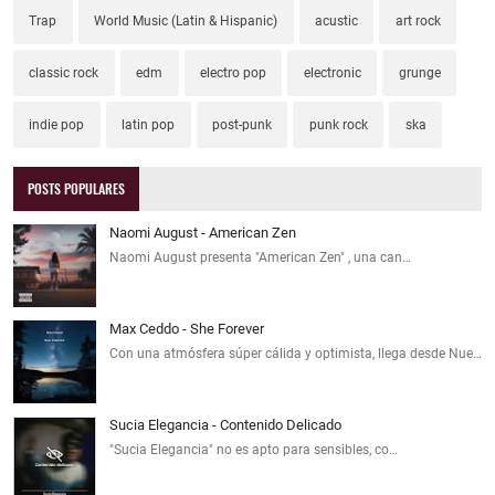
Trap
World Music (Latin & Hispanic)
acustic
art rock
classic rock
edm
electro pop
electronic
grunge
indie pop
latin pop
post-punk
punk rock
ska
POSTS POPULARES
Naomi August - American Zen
Naomi August presenta "American Zen" , una can…
Max Ceddo - She Forever
Con una atmósfera súper cálida y optimista, llega desde Nue…
Sucia Elegancia - Contenido Delicado
"Sucia Elegancia" no es apto para sensibles, co…