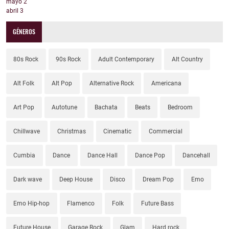
mayo
2
abril
3
GÉNEROS
80s Rock
90s Rock
Adult Contemporary
Alt Country
Alt Folk
Alt Pop
Alternative Rock
Americana
Art Pop
Autotune
Bachata
Beats
Bedroom
Chillwave
Christmas
Cinematic
Commercial
Cumbia
Dance
Dance Hall
Dance Pop
Dancehall
Dark wave
Deep House
Disco
Dream Pop
Emo
Emo Hip-hop
Flamenco
Folk
Future Bass
Future House
Garage Rock
Glam
Hard rock