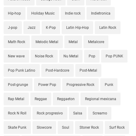
Hip-hop
Holiday Music
Indie rock
Indietronica
J-pop
Jazz
K-Pop
Latin Hip-Hop
Latin Rock
Math Rock
Melodic Metal
Metal
Metalcore
New wave
Noise Rock
Nu Metal
Pop
Pop PUNK
Pop Punk Latino
Post-Hardcore
Post-Metal
Post-grunge
Power Pop
Progressive Rock
Punk
Rap Metal
Reggae
Reggaeton
Regional mexicana
Rock N Roll
Rock progresivo
Salsa
Screamo
Skate Punk
Slowcore
Soul
Stoner Rock
Surf Rock