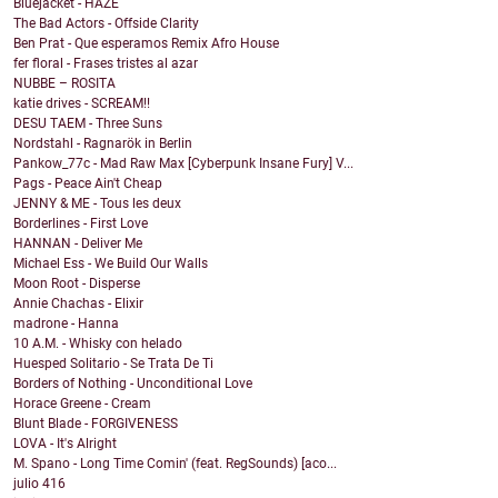
Bluejacket - HAZE
The Bad Actors - Offside Clarity
Ben Prat - Que esperamos Remix Afro House
fer floral - Frases tristes al azar
NUBBE – ROSITA
katie drives - SCREAM!!
DESU TAEM - Three Suns
Nordstahl - Ragnarök in Berlin
Pankow_77c - Mad Raw Max [Cyberpunk Insane Fury] V...
Pags - Peace Ain't Cheap
JENNY & ME - Tous les deux
Borderlines - First Love
HANNAN - Deliver Me
Michael Ess - We Build Our Walls
Moon Root - Disperse
Annie Chachas - Elixir
madrone - Hanna
10 A.M. - Whisky con helado
Huesped Solitario - Se Trata De Ti
Borders of Nothing - Unconditional Love
Horace Greene - Cream
Blunt Blade - FORGIVENESS
LOVA - It's Alright
M. Spano - Long Time Comin' (feat. RegSounds) [aco...
julio
416