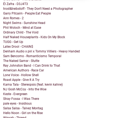
Él Zafra - D3J4T3
trost&treibstoff - They Don't Need a Photographer
Garry Pitcairn - People Eat People
Ann Romes - 2
Night Swims - Sunshine Head
Phil Woloch - Mind at Ease
Ordinary Child - The Void
Half Naked Houseplants - Kids On My Block
TUGG - Get Up
Latex Drool - CHAIN$
Denham Audio x piri x Tommy Villiers - Heavy Handed
Sam Bencomo - Romanticismo Temporal
The Naked Samsr - Stutte
Ray Johnston Band - I Can Drink to That
American Authors - Race Car
Lone Voice - Hollow Shell
Roast Apple - Give It A Try
Kama Tala - Stereopsis (feat. kevin kahne)
NJ Gosh McCoy - Into the Woe
Keste - Evergreen
Stray Fossa - I Was There
pale eyes - Insidious
Salsa Salsa - Talvez Montag
Hello Noon - Girl on the Rise
Winyah - Thread