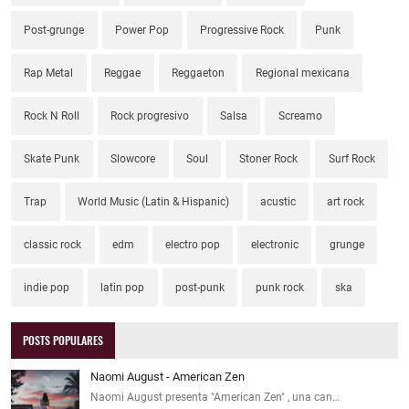
Post-grunge
Power Pop
Progressive Rock
Punk
Rap Metal
Reggae
Reggaeton
Regional mexicana
Rock N Roll
Rock progresivo
Salsa
Screamo
Skate Punk
Slowcore
Soul
Stoner Rock
Surf Rock
Trap
World Music (Latin & Hispanic)
acustic
art rock
classic rock
edm
electro pop
electronic
grunge
indie pop
latin pop
post-punk
punk rock
ska
POSTS POPULARES
Naomi August - American Zen
Naomi August presenta "American Zen" , una can…