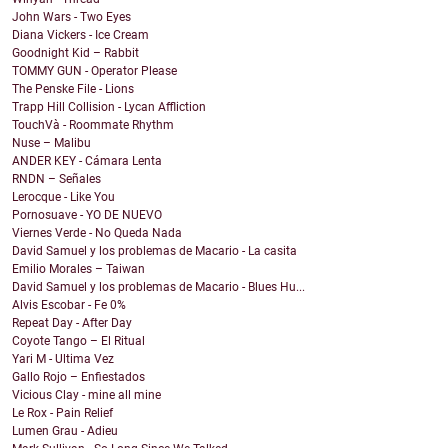
John Wars - Two Eyes
Diana Vickers - Ice Cream
Goodnight Kid – Rabbit
TOMMY GUN - Operator Please
The Penske File - Lions
Trapp Hill Collision - Lycan Affliction
TouchVà - Roommate Rhythm
Nuse – Malibu
ANDER KEY - Cámara Lenta
RNDN – Señales
Lerocque - Like You
Pornosuave - YO DE NUEVO
Viernes Verde - No Queda Nada
David Samuel y los problemas de Macario - La casita
Emilio Morales – Taiwan
David Samuel y los problemas de Macario - Blues Hu...
Alvis Escobar - Fe 0%
Repeat Day - After Day
Coyote Tango – El Ritual
Yari M - Ultima Vez
Gallo Rojo – Enfiestados
Vicious Clay - mine all mine
Le Rox - Pain Relief
Lumen Grau - Adieu