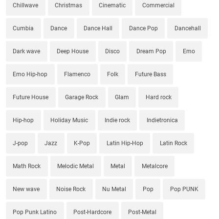
Chillwave
Christmas
Cinematic
Commercial
Cumbia
Dance
Dance Hall
Dance Pop
Dancehall
Dark wave
Deep House
Disco
Dream Pop
Emo
Emo Hip-hop
Flamenco
Folk
Future Bass
Future House
Garage Rock
Glam
Hard rock
Hip-hop
Holiday Music
Indie rock
Indietronica
J-pop
Jazz
K-Pop
Latin Hip-Hop
Latin Rock
Math Rock
Melodic Metal
Metal
Metalcore
New wave
Noise Rock
Nu Metal
Pop
Pop PUNK
Pop Punk Latino
Post-Hardcore
Post-Metal