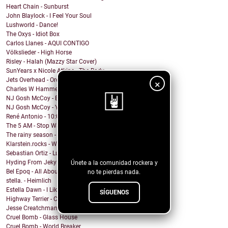
Heart Chain - Sunburst
John Blaylock - I Feel Your Soul
Lushworld - Dance!
The Oxys - Idiot Box
Carlos Llanes - AQUI CONTIGO
Völkslieder - High Horse
Risley - Halah (Mazzy Star Cover)
SunYears x Nicole Atkins - The Body
Jets Overhead - Ordinary Dreamers
×
Charles W Hammell Jr – Dragonfly
NJ Gosh McCoy - Breakfast (Remix by NJ Gosh McCoy)
NJ Gosh McCoy - You're My Girl But You're My Man (...
René Antonio - 10:00 PM
The 5 AM - Stop Wait A Minute
¡Sigue nuestro
The rainy season - In This Moment
Klarstein.rocks - When I'm Burning Matches
blog!
Sebastian Ortiz - Lust Fun Love
Hyding From Jekyll - Along The Line
Únete a la comunidad rockera y
Bel Epoq - All About You
no te pierdas nada.
stella. - Heimlich
Estella Dawn - I Like It Rough
SÍGUENOS
Highway Terrier - Covid Blues
Jesse Creatchman - Heat Of The Summer Night
Cruel Bomb - Glass House
Cruel Bomb - World Breaker