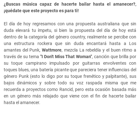
¿Buscas música capaz de hacerte bailar hasta el amanecer?,
¡quédate que este proyecto es para ti!
El día de hoy regresamos con una propuesta australiana que sin
duda elevará tu ímpetu, si bien la propuesta del día de hoy está
dentro de la categoría del género country, realmente se percibe con
una estructura rockera que sin duda encantará hasta a Los
amantes del Punk,
Wattmore
, mezcla La rebeldía y el buen ritmo a
través de su tema
"
I Don't Miss That Woman"
, canción que brilla por
su toque campirano impulsado por guitarras envolventes con
toques blues, una batería picante que pareciera tener influencias del
género Punk (esto lo digo por su toque frenético y palpitante), sus
bajos dinámicos y sobre todo su voz raspada misma que me
recuerda a proyectos como Rancid, pero esta ocasión basada más
en un género más relajado que viene con el fin de hacerte bailar
hasta el amanecer.