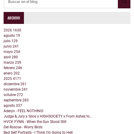
ARCHIVO
2026
1630
agosto
19
julio
129
junio
241
mayo
254
abril
280
marzo
259
febrero
246
enero
202
2025
4171
diciembre
261
noviembre
241
octubre
272
septiembre
283
agosto
337
Aderyn - FEEL NOTHING!
Judge & Jury x Silos x HIGHSOCIETY x From Ashes to...
HVCK FYNN - When the Sun Stood Still
Del Roscoe - Worry Birds
Bad Self Portraits - I Think I'm Going to Hell