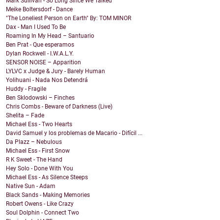
Mark Sullivan - So Long Since We Talked
Meike Boltersdorf - Dance
"The Loneliest Person on Earth" By: TOM MINOR
Dax - Man I Used To Be
Roaming In My Head – Santuario
Ben Prat - Que esperamos
Dylan Rockwell - I.W.A.L.Y.
SENSOR NOISE – Apparition
LYLVC x Judge & Jury - Barely Human
Yolihuani - Nada Nos Detendrá
Huddy - Fragile
Ben Sklodowski – Finches
Chris Combs - Beware of Darkness (Live)
Shelita – Fade
Michael Ess - Two Hearts
David Samuel y los problemas de Macario - Difícil ...
Da Plazz – Nebulous
Michael Ess - First Snow
R K Sweet - The Hand
Hey Solo - Done With You
Michael Ess - As Silence Steeps
Native Sun - Adam
Black Sands - Making Memories
Robert Owens - Like Crazy
Soul Dolphin - Connect Two