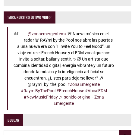
!MIRA NUESTRO ÚLTIMO VIDEO!
@zonaemergentemx
🚨 Nueva música en el
radar 🚨 RAYmi by the Pool nos abre las puertas
a una nueva era con “I Invite You to Feel Good”, un
viaje entre el French House y el EDM vocal que nos
invita a soltar, bailar y sentir. ✨🐱 Un artista que
combina identidad digital, energía vibrante y un futuro
donde la música y la inteligencia artificial se
encuentran. ¿Listxs para dejarse llevar? 🎶
@raymi_by_the_pool
#ZonaEmergente
#RaymiByThePool
#FrenchHouse
#VocalEDM
#NewMusicFriday
♬ sonido original - Zona
Emergente
BUSCAR