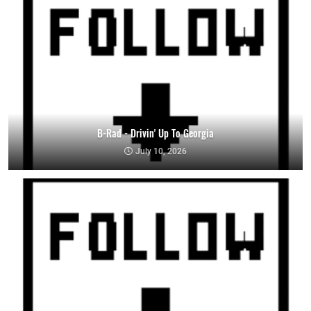
B-Rad - Drivin' Up To Georgia
July 10, 2026